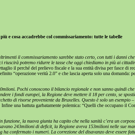
più e cosa accadrebbe col commissariamento: tutte le tabelle
 altrimenti il commissariamento sarebbe stato certo, con tutti i danni c
ci riuscirà potremo ridurre le tasse che oggi chiediamo in più ai cittadi
aglio il perché del prelievo fiscale e la sua entità divisa per fasce di r
 definito “operazione verità 2.0” e che lascia aperta solo una domanda: p
90mlioni. Pochi conoscono il bilancio regionale e non sanno quindi che 
rendere i fondi europei, la Regione deve mettere il 18 per cento, se spo
acchetto di risorse proveniente da Bruxelles. Questo è solo un esempio – 
 Infine una battuta garbatamente polemica: “Quelli che occupano il Cons
n funzione, la nuova giunta ha capito che nella sanità c’era un corposo b
avano 243milioni di deficit, la Regione aveva 153milioni nelle sue man
mg ha confermato i numeri. La correzione del disavanzo deve essere fatta