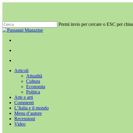
Salta
al
contenuto
principale
Premi invio per cercare o ESC per chiu
Chiudi
ricerca
x-
facebook
youtube
instagram
twitter
cerca
Menu
Menu
cerca
Menu
Articoli
Attualità
Cultura
Economia
Politica
Arte e arti
Commenti
L’Italia e il mondo
Menu d’autore
Recensioni
Video