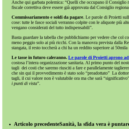
Anche qui garbata polemica: “Quelli che occupano il Consiglio re
fiscale correttiva deve essere già approvata dal Consiglio regionale
Commissariamento e soldi da pagare
. Le parole di Proietti s
cose: tutte le fasce sociali verranno colpite con le aliquote più 
vengano considerati del tutto indispensabili”.
Basta guardare la tabella che pubblichiamo per vedere che col comm
meno peggio solo ai più ricchi. Con la manovra prevista dalla R
stangata, il resto toccherà a chi ha un reddito superiore ai 50mila
Le tasse in futuro caleranno.
Le parole di Proietti aprono ad
costosa l’intera organizzazione sanitaria. Al primo punto del nostr
tagli dei costi che saremo riusciti a fare e parallelamente tagli
che sin qui il provvedimento è stato solo “preadottato” La dottor
tagli, il cui valore non è valutabile ora ma che sarà “significativ
i punti di vista
”.
Articolo precedente
Sanità, la sfida vera è puntare