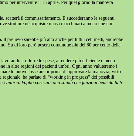
imo per intervenire il 15 aprile. Per quel giorno la manovra
ile, scatterà il commissariamento. E succederanno le seguenti
 nuove strutture né acquisire nuovi macchinari a meno che non
Il prelievo sarebbe più alto anche per tutti i ceti medi, andrebbe
ano. Su di loro però peserà comunque più del 60 per cento della
lavorando a ridurre le spese, a rendere più efficiente e meno
zione in altre regioni dei pazienti umbri. Ogni anno valuteremo i
 limare le nuove tasse ancor prima di approvare la manovra, visto
 regionale, ha parlato di “working in progress” dei possibili
n Umbria. Voglio costruire una sanità che funzioni bene da tutti