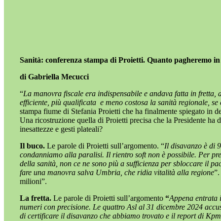
Sanità: conferenza stampa di Proietti. Quanto pagheremo in 
di Gabriella Mecucci
“
La manovra fiscale era indispensabile e andava fatta in fretta,
efficiente, più qualificata e meno costosa la sanità regionale, se 
stampa fiume di Stefania Proietti che ha finalmente spiegato in dett
Una ricostruzione quella di Proietti precisa che la Presidente ha
inesattezze e gesti plateali?
Il buco.
Le parole di Proietti sull’argomento. “
Il disavanzo è di 
condanniamo alla paralisi. Il rientro soft non è possibile. Per p
della sanità, non ce ne sono più a sufficienza per sbloccare il p
fare una manovra salva Umbria, che ridia vitalità alla regione
”.
milioni”.
La fretta.
Le parole di Proietti sull’argomento
“
Appena entrata i
numeri con precisione. Le quattro Asl al 31 dicembre 2024 accus
di certificare il disavanzo che abbiamo trovato e il report di Kp