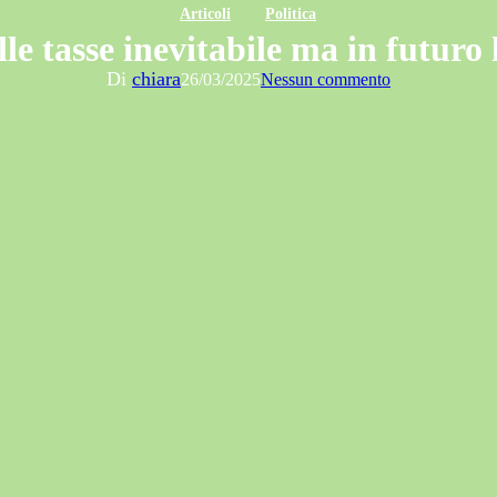
Articoli
Politica
e tasse inevitabile ma in futuro
Di
chiara
26/03/2025
Nessun commento