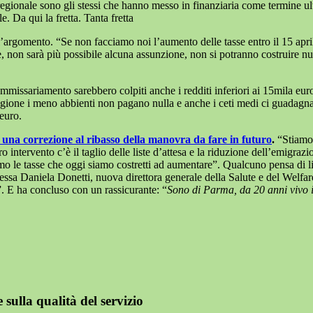
gionale sono gli stessi che hanno messo in finanziaria come termine ult
. Da qui la fretta. Tanta fretta
ull’argomento. “Se non facciamo noi l’aumento delle tasse entro il 15 apr
alte, non sarà più possibile alcuna assunzione, non si potranno costruire
issariamento sarebbero colpiti anche i redditi inferiori ai 15mila euro. 
egione i meno abbienti non pagano nulla e anche i ceti medi ci guadagn
 euro.
 una correzione al ribasso della manovra da fare in futuro
.
“Stiamo 
o intervento c’è il taglio delle liste d’attesa e la riduzione dell’emigra
eremo le tasse che oggi siamo costretti ad aumentare”. Qualcuno pensa di
essa Daniela Donetti, nuova direttora generale della Salute e del Welfare
o”. E ha concluso con un rassicurante: “
Sono di Parma, da 20 anni vivo i
 sulla qualità del servizio