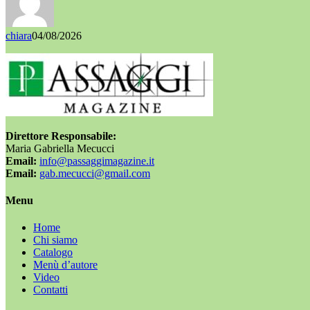
chiara
04/08/2026
Direttore Responsabile:
Maria Gabriella Mecucci
Email:
info@passaggimagazine.it
Email:
gab.mecucci@gmail.com
Menu
Home
Chi siamo
Catalogo
Menù d’autore
Video
Contatti