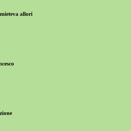
mieteva allori
ancesco
izione