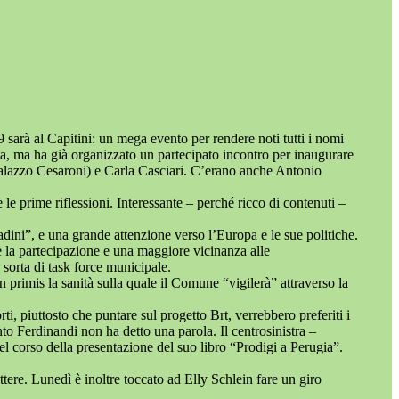
 sarà al Capitini: un mega evento per rendere noti tutti i nomi
sta, ma ha già organizzato un partecipato incontro per inaugurare
i Palazzo Cesaroni) e Carla Casciari. C’erano anche Antonio
le prime riflessioni. Interessante – perché ricco di contenuti –
tadini”, e una grande attenzione verso l’Europa e le sue politiche.
e la partecipazione e una maggiore vicinanza alle
 sorta di task force municipale.
 primis la sanità sulla quale il Comune “vigilerà” attraverso la
rti, piuttosto che puntare sul progetto Brt, verrebbero preferiti i
to Ferdinandi non ha detto una parola. Il centrosinistra –
el corso della presentazione del suo libro “Prodigi a Perugia”.
ttere. Lunedì è inoltre toccato ad Elly Schlein fare un giro