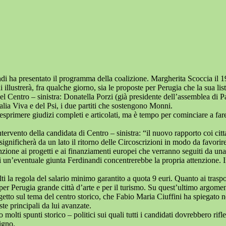
di ha presentato il programma della coalizione. Margherita Scoccia il 19
llustrerà, fra qualche giorno, sia le proposte per Perugia che la sua li
 del Centro – sinistra: Donatella Porzi (già presidente dell’assemblea d
talia Viva e del Psi, i due partiti che sostengono Monni.
esprimere giudizi completi e articolati, ma è tempo per cominciare a fare 
ntervento della candidata di Centro – sinistra: “il nuovo rapporto coi cit
nificherà da un lato il ritorno delle Circoscrizioni in modo da favorir
enzione ai progetti e ai finanziamenti europei che verranno seguiti da una
 un’eventuale giunta Ferdinandi concentrerebbe la propria attenzione. In
alti la regola del salario minimo garantito a quota 9 euri. Quanto ai traspo
per Perugia grande città d’arte e per il turismo. Su quest’ultimo argomen
etto sul tema del centro storico, che Fabio Maria Ciuffini ha spiegato n
te principali da lui avanzate.
olti spunti storico – politici sui quali tutti i candidati dovrebbero rifle
igno.