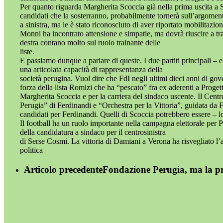
Per quanto riguarda Margherita Scoccia già nella prima uscita a 
candidati che la sosterranno, probabilmente tornerà sull’argoment
a sinistra, ma le è stato riconosciuto di aver riportato mobilitazi
Monni ha incontrato attensione e simpatie, ma dovrà riuscire a t
destra contano molto sul ruolo trainante delle
liste.
E passiamo dunque a parlare di queste. I due partiti principali – 
una articolata capacità di rappresentanza della
società perugina. Vuol dire che FdI negli ultimi dieci anni di gove
forza della lista Romizi che ha “pescato” fra ex aderenti a Proget
Margherita Scoccia e per la carriera del sindaco uscente. Il Centr
Perugia” di Ferdinandi e “Orchestra per la Vittoria”, guidata da F
candidati per Ferdinandi. Quelli di Scoccia potrebbero essere – l
Il football ha un ruolo importante nella campagna elettorale per Pa
della candidatura a sindaco per il centrosinistra
di Serse Cosmi. La vittoria di Damiani a Verona ha risvegliato l
politica
Articolo precedente
Fondazione Perugia, ma la p