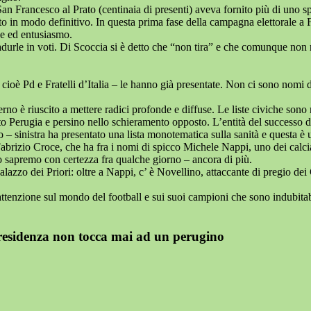
San Francesco al Prato (centinaia di presenti) aveva fornito più di uno 
o in modo definitivo. In questa prima fase della campagna elettorale a F
one ed entusiasmo.
radurle in voti. Di Scoccia si è detto che “non tira” e che comunque non
e cioè Pd e Fratelli d’Italia – le hanno già presentate. Non ci sono nomi 
rno è riuscito a mettere radici profonde e diffuse. Le liste civiche sono
to Perugia e persino nello schieramento opposto. L’entità del successo d
o – sinistra ha presentato una lista monotematica sulla sanità e questa è
abrizio Croce, che ha fra i nomi di spicco Michele Nappi, uno dei calcia
o sapremo con certezza fra qualche giorno – ancora di più.
lazzo dei Priori: oltre a Nappi, c’ è Novellino, attaccante di pregio dei G
’attenzione sul mondo del football e sui suoi campioni che sono indubit
residenza non tocca mai ad un perugino