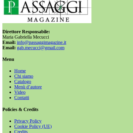
Direttore Responsabile:
Maria Gabriella Mecucci
Email:
info@passaggimagazine.it
Email:
gab.mecucci@gmail.com
Menu
Home
Chi siamo
Catalogo
Menù d’autore
Video
Contatti
Policies & Credits
Privacy Policy
Cookie Policy (UE)
Credits