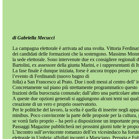
di Gabriella Mecucci
La campagna elettorale è arrivata ad una svolta. Vittoria Ferdinan
dei candidati delle formazioni che la sostengono. Massimo Monni i
la sede elettorale. Sono intervenute due ex consigliere regionali
Bartolini, ex assessore della giunta Marini, e i rappresentanti di I
La fase finale è dunque iniziata, forse è ancora troppo presto per 
l’evento di Ferdinandi (nuovo bagno di
folla) a San Francesco al Prato. Due i nodi messi al centro dell’ i
Concretamente sul piano più strettamente programmatico questo sig
frazioni della burocrazia comunale; dall’altro una particolare att
A queste due opzioni generali si aggiungono alcuni temi sui quali
creazione di un vero e proprio osservatorio.
Per le politiche del lavoro, la scelta è quella di inserire negli app
minibus. Poco convincente la parte delle proposte per la cultura, 
se vorrà farlo proprio – ha però a disposizione un importante prog
Passaggi Magazine pubblicherà nei prossimi giorni tutte le propos
L’incontro sull’avvincente romanzo dell’ex vicesindaco ha fornito m
elettorale in Umbria: affollati incontri a Marsciano, Perugia e Fol