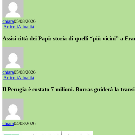
chiara
05/08/2026
Articoli
Attualità
Assisi città dei Papi: storia di quelli “più vicini” a Fr
chiara
05/08/2026
Articoli
Attualità
Il Perugia è costato 7 milioni. Borras guiderà la trans
chiara
04/08/2026