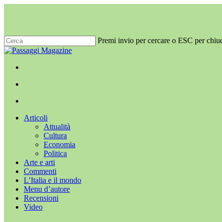
Salta
al
contenuto
principale
Premi invio per cercare o ESC per chiu
Chiudi
ricerca
x-
facebook
youtube
instagram
twitter
cerca
Menu
Menu
cerca
Menu
Articoli
Attualità
Cultura
Economia
Politica
Arte e arti
Commenti
L’Italia e il mondo
Menu d’autore
Recensioni
Video