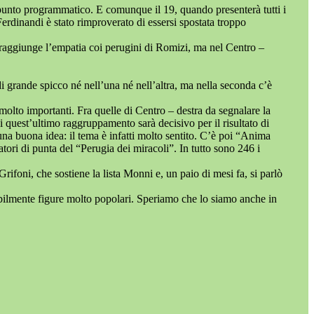
spunto programmatico. E comunque il 19, quando presenterà tutti i
erdinandi è stato rimproverato di essersi spostata troppo
 raggiunge l’empatia coi perugini di Romizi, ma nel Centro –
di grande spicco né nell’una né nell’altra, ma nella seconda c’è
 molto importanti. Fra quelle di Centro – destra da segnalare la
i quest’ultimo raggruppamento sarà decisivo per il risultato di
 una buona idea: il tema è infatti molto sentito. C’è poi “Anima
tori di punta del “Perugia dei miracoli”. In tutto sono 246 i
rifoni, che sostiene la lista Monni e, un paio di mesi fa, si parlò
abilmente figure molto popolari. Speriamo che lo siamo anche in