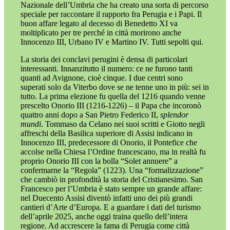
Nazionale dell’Umbria che ha creato una sorta di percorso
speciale per raccontare il rapporto fra Perugia e i Papi. Il
buon affare legato al decesso di Benedetto XI va
moltiplicato per tre perché in città morirono anche
Innocenzo III, Urbano IV e Martino IV. Tutti sepolti qui.
La storia dei conclavi perugini è densa di particolari
interessanti. Innanzitutto il numero: ce ne furono tanti
quanti ad Avignone, cioè cinque. I due centri sono
superati solo da Viterbo dove se ne tenne uno in più: sei in
tutto. La prima elezione fu quella del 1216 quando venne
prescelto Onorio III (1216-1226) – il Papa che incoronò
quattro anni dopo a San Pietro Federico II,
splendor
mundi
. Tommaso da Celano nei suoi scritti e Giotto negli
affreschi della Basilica superiore di Assisi indicano in
Innocenzo III, predecessore di Onorio, il Pontefice che
accolse nella Chiesa l’Ordine francescano, ma in realtà fu
proprio Onorio III con la bolla “Solet annuere” a
confermarne la “Regola” (1223). Una “formalizzazione”
che cambiò in profondità la storia del Cristianesimo. San
Francesco per l’Umbria è stato sempre un grande affare:
nel Duecento Assisi diventò infatti uno dei più grandi
cantieri d’Arte d’Europa. E a guardare i dati del turismo
dell’aprile 2025, anche oggi traina quello dell’intera
regione. Ad accrescere la fama di Perugia come città