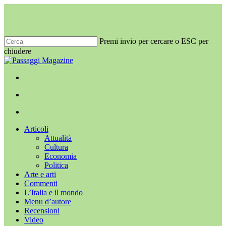
Salta
al
contenuto
principale
Premi invio per cercare o ESC per
chiudere
Chiudi
ricerca
x-
facebook
youtube
instagram
twitter
cerca
Menu
Menu
cerca
Menu
Articoli
Attualità
Cultura
Economia
Politica
Arte e arti
Commenti
L’Italia e il mondo
Menu d’autore
Recensioni
Video