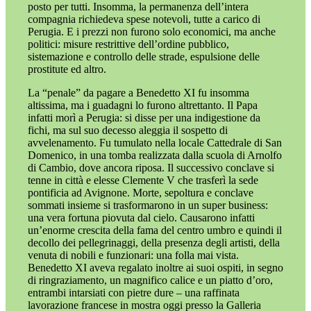
posto per tutti. Insomma, la permanenza dell’intera
compagnia richiedeva spese notevoli, tutte a carico di
Perugia. E i prezzi non furono solo economici, ma anche
politici: misure restrittive dell’ordine pubblico,
sistemazione e controllo delle strade, espulsione delle
prostitute ed altro.
La “penale” da pagare a Benedetto XI fu insomma
altissima, ma i guadagni lo furono altrettanto. Il Papa
infatti morì a Perugia: si disse per una indigestione da
fichi, ma sul suo decesso aleggia il sospetto di
avvelenamento. Fu tumulato nella locale Cattedrale di San
Domenico, in una tomba realizzata dalla scuola di Arnolfo
di Cambio, dove ancora riposa. Il successivo conclave si
tenne in città e elesse Clemente V che trasferì la sede
pontificia ad Avignone. Morte, sepoltura e conclave
sommati insieme si trasformarono in un super business:
una vera fortuna piovuta dal cielo. Causarono infatti
un’enorme crescita della fama del centro umbro e quindi il
decollo dei pellegrinaggi, della presenza degli artisti, della
venuta di nobili e funzionari: una folla mai vista.
Benedetto XI aveva regalato inoltre ai suoi ospiti, in segno
di ringraziamento, un magnifico calice e un piatto d’oro,
entrambi intarsiati con pietre dure – una raffinata
lavorazione francese in mostra oggi presso la Galleria