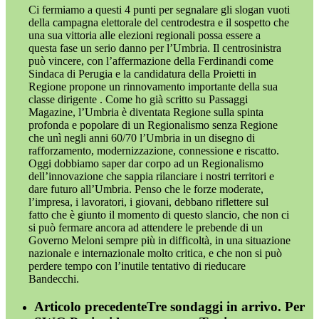
Ci fermiamo a questi 4 punti per segnalare gli slogan vuoti
della campagna elettorale del centrodestra e il sospetto che
una sua vittoria alle elezioni regionali possa essere a
questa fase un serio danno per l’Umbria. Il centrosinistra
può vincere, con l’affermazione della Ferdinandi come
Sindaca di Perugia e la candidatura della Proietti in
Regione propone un rinnovamento importante della sua
classe dirigente . Come ho già scritto su Passaggi
Magazine, l’Umbria è diventata Regione sulla spinta
profonda e popolare di un Regionalismo senza Regione
che unì negli anni 60/70 l’Umbria in un disegno di
rafforzamento, modernizzazione, connessione e riscatto.
Oggi dobbiamo saper dar corpo ad un Regionalismo
dell’innovazione che sappia rilanciare i nostri territori e
dare futuro all’Umbria. Penso che le forze moderate,
l’impresa, i lavoratori, i giovani, debbano riflettere sul
fatto che è giunto il momento di questo slancio, che non ci
si può fermare ancora ad attendere le prebende di un
Governo Meloni sempre più in difficoltà, in una situazione
nazionale e internazionale molto critica, e che non si può
perdere tempo con l’inutile tentativo di rieducare
Bandecchi.
Articolo precedente
Tre sondaggi in arrivo. Per