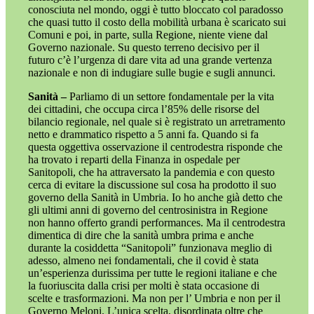
conosciuta nel mondo, oggi è tutto bloccato col paradosso
che quasi tutto il costo della mobilità urbana è scaricato sui
Comuni e poi, in parte, sulla Regione, niente viene dal
Governo nazionale. Su questo terreno decisivo per il
futuro c’è l’urgenza di dare vita ad una grande vertenza
nazionale e non di indugiare sulle bugie e sugli annunci.
Sanità –
Parliamo di un settore fondamentale per la vita
dei cittadini, che occupa circa l’85% delle risorse del
bilancio regionale, nel quale si è registrato un arretramento
netto e drammatico rispetto a 5 anni fa. Quando si fa
questa oggettiva osservazione il centrodestra risponde che
ha trovato i reparti della Finanza in ospedale per
Sanitopoli, che ha attraversato la pandemia e con questo
cerca di evitare la discussione sul cosa ha prodotto il suo
governo della Sanità in Umbria. Io ho anche già detto che
gli ultimi anni di governo del centrosinistra in Regione
non hanno offerto grandi performances. Ma il centrodestra
dimentica di dire che la sanità umbra prima e anche
durante la cosiddetta “Sanitopoli” funzionava meglio di
adesso, almeno nei fondamentali, che il covid è stata
un’esperienza durissima per tutte le regioni italiane e che
la fuoriuscita dalla crisi per molti è stata occasione di
scelte e trasformazioni. Ma non per l’ Umbria e non per il
Governo Meloni. L’unica scelta, disordinata oltre che