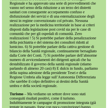
Regionale e ha approvato una serie di provvedimenti che
vanno nel senso della riduzione a un terzo dei distretti
sanitari con conseguente accorpamento confuso e
disfunzionale dei servizi e di una esternalizzazione degli
stessi in regime convenzionato col privato. Nessuna
realizzazione per la medicina territoriale in base ai criteri
disposti dalla legislazione post covid sia per le case di
comunità che per gli ospedali di comunità. Zero
realizzazioni ! 5) Si potrebbe parlare della penalizzazione
della psichiatria e del sistema dei consultori ridotti al
lumicino. 6) Si potrebbe parlare della cattiva gestione di
bilancio della Sanità regionale, continuamente bersagliato
dalla Corte dei Conti. 7) Si potrebbe parlare dell’abnorme
numero di avvicendamenti dei dirigenti apicali che ha
destabilizzato il governo della sanità regionale (stiamo
parlando di almeno 20 casi) 8) E dulcis in fundo, parliamo
della supina adesione della presidente Tesei e della
Regione Umbria alla legge sull’Autonomia Differenziata
che sarebbe il colpo definitivo ai destini della Sanità
umbra e della società regionale.
Turismo
– Ma vediamo un settore dove sono stati
conseguiti risultati positivi, come il turismo.
Indubbiamente le campagne di promozione integrata (già
tentate in passato, forse con poca convinzione) hanno