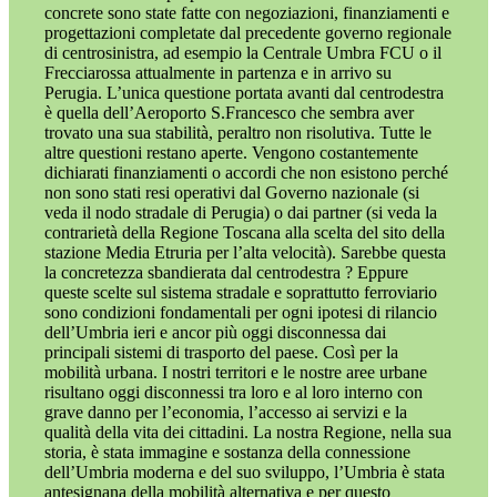
concrete sono state fatte con negoziazioni, finanziamenti e
progettazioni completate dal precedente governo regionale
di centrosinistra, ad esempio la Centrale Umbra FCU o il
Frecciarossa attualmente in partenza e in arrivo su
Perugia. L’unica questione portata avanti dal centrodestra
è quella dell’Aeroporto S.Francesco che sembra aver
trovato una sua stabilità, peraltro non risolutiva. Tutte le
altre questioni restano aperte. Vengono costantemente
dichiarati finanziamenti o accordi che non esistono perché
non sono stati resi operativi dal Governo nazionale (si
veda il nodo stradale di Perugia) o dai partner (si veda la
contrarietà della Regione Toscana alla scelta del sito della
stazione Media Etruria per l’alta velocità). Sarebbe questa
la concretezza sbandierata dal centrodestra ? Eppure
queste scelte sul sistema stradale e soprattutto ferroviario
sono condizioni fondamentali per ogni ipotesi di rilancio
dell’Umbria ieri e ancor più oggi disconnessa dai
principali sistemi di trasporto del paese. Così per la
mobilità urbana. I nostri territori e le nostre aree urbane
risultano oggi disconnessi tra loro e al loro interno con
grave danno per l’economia, l’accesso ai servizi e la
qualità della vita dei cittadini. La nostra Regione, nella sua
storia, è stata immagine e sostanza della connessione
dell’Umbria moderna e del suo sviluppo, l’Umbria è stata
antesignana della mobilità alternativa e per questo