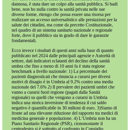
dannosa, è stata dare un colpo alla sanità pubblica. Si badi
bene, non ho nulla contro la sanità privata nelle sue
diverse forme, ritengo che possa essere una risorsa per
realizzare un accesso universalistico alle prestazioni per la
salute dei cittadini, ma come da precetto Costituzionale,
nel quadro di un sistema sanitario nazionale e regionale
forte, dove il pubblico sia in grado di dare le garanzie
fondamentali.
Ecco invece i risultati di questi anni sulla base di quanto
pubblicato nel 2024 dalle principali agenzie e Autorità di
settore, dati indicatori eclatanti del declino della sanità
umbra che fino a meno di 10 anni fa è stata regione
benchmark a livello nazionale: 1) La percentuale dei
pazienti diagnosticati che rinuncia a curarsi per diversi
motivi di disagio è in Umbria al 9.2% contro una media
nazionale del 7.6% 2) Il prevalere dei pazienti umbri che
vanno a curarsi fuori regione (pagati dalla Sanità
regionale) su quelli che vengono a curarsi in Umbria
indica una storica inversione di tendenza il cui saldo
negativo è quantificabile in 30 milioni di euro. 3)Siamo di
fronte ad una rilevante riduzione del rapporto tra medici di
medicina generale e popolazione. 4) L’Umbria non ha un
Piano Sanitario Regionale (PSR), ciononostante il
centrodestra si è sottratto al confronto in Consiglio