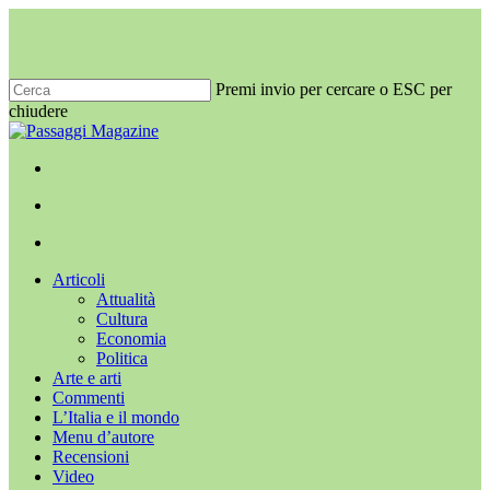
Salta
al
contenuto
principale
Premi invio per cercare o ESC per
chiudere
Chiudi
ricerca
x-
facebook
youtube
instagram
twitter
cerca
Menu
Menu
cerca
Menu
Articoli
Attualità
Cultura
Economia
Politica
Arte e arti
Commenti
L’Italia e il mondo
Menu d’autore
Recensioni
Video