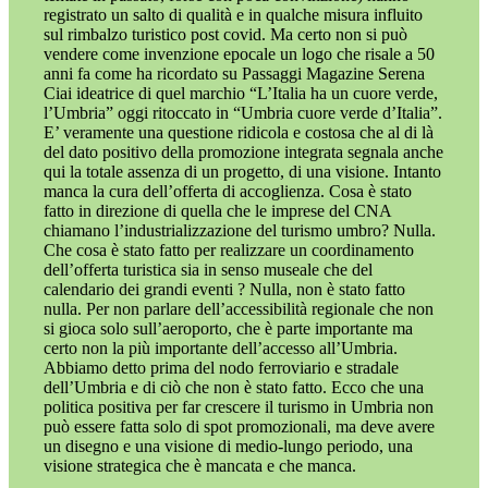
registrato un salto di qualità e in qualche misura influito
sul rimbalzo turistico post covid. Ma certo non si può
vendere come invenzione epocale un logo che risale a 50
anni fa come ha ricordato su Passaggi Magazine Serena
Ciai ideatrice di quel marchio “L’Italia ha un cuore verde,
l’Umbria” oggi ritoccato in “Umbria cuore verde d’Italia”.
E’ veramente una questione ridicola e costosa che al di là
del dato positivo della promozione integrata segnala anche
qui la totale assenza di un progetto, di una visione. Intanto
manca la cura dell’offerta di accoglienza. Cosa è stato
fatto in direzione di quella che le imprese del CNA
chiamano l’industrializzazione del turismo umbro? Nulla.
Che cosa è stato fatto per realizzare un coordinamento
dell’offerta turistica sia in senso museale che del
calendario dei grandi eventi ? Nulla, non è stato fatto
nulla. Per non parlare dell’accessibilità regionale che non
si gioca solo sull’aeroporto, che è parte importante ma
certo non la più importante dell’accesso all’Umbria.
Abbiamo detto prima del nodo ferroviario e stradale
dell’Umbria e di ciò che non è stato fatto. Ecco che una
politica positiva per far crescere il turismo in Umbria non
può essere fatta solo di spot promozionali, ma deve avere
un disegno e una visione di medio-lungo periodo, una
visione strategica che è mancata e che manca.