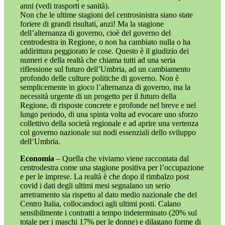
anni (vedi trasporti e sanità).
Non che le ultime stagioni del centrosinistra siano state
foriere di grandi risultati, anzi! Ma la stagione
dell’alternanza di governo, cioè del governo del
centrodestra in Regione, o non ha cambiato nulla o ha
addirittura peggiorato le cose. Questo è il giudizio dei
numeri e della realtà che chiama tutti ad una seria
riflessione sul futuro dell’Umbria, ad un cambiamento
profondo delle culture politiche di governo. Non è
semplicemente in gioco l’alternanza di governo, ma la
necessità urgente di un progetto per il futuro della
Regione, di risposte concrete e profonde nel breve e nel
lungo periodo, di una spinta volta ad evocare uno sforzo
collettivo della società regionale e ad aprire una vertenza
col governo nazionale sui nodi essenziali dello sviluppo
dell’Umbria.
Economia
– Quella che viviamo viene raccontata dal
centrodestra come una stagione positiva per l’occupazione
e per le imprese. La realtà è che dopo il rimbalzo post
covid i dati degli ultimi mesi segnalano un serio
arretramento sia rispetto al dato medio nazionale che del
Centro Italia, collocandoci agli ultimi posti. Calano
sensibilmente i contratti a tempo indeterminato (20% sul
totale per i maschi 17% per le donne) e dilagano forme di