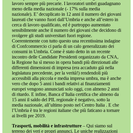
lavoro sempre più precarie. I lavoratori umbri guadagnano
meno della media nazionale (- 17% sulla media
nazionale). E’ decuplicato in 12 anni il numero dei giovani
laureati che vanno fuori dall’Umbria e anche all’estero in
cerca di lavoro qualificato, ed è purtroppo aumentato
sensibilmente anche il numero dei giovani che decidono di
svolgere gli studi universitari fuori regione.
Coerentemente con tutto questo una recentissima indagine
di Confcommercio ci parla di un calo generalizzato dei
consumi in Umbria. Come è stato detto in un recente
incontro delle Candidate Presidenti organizzato da CNA,
la Regione ha sì messo in opera bandi più direzionati alle
differenti dimensioni di impresa (era accaduto già nella
legislatura precedente, per la verità!) rendendoli più
accessibili alla piccola e media impresa umbra, ma è anche
vero che dopo 5 anni i bandi relativi ai finanziamenti
europei vengono annunciati solo oggi, con almeno 2 anni
di ritardo. E infine, Banca d’Italia certifica che almeno da
15 anni il saldo del PIL regionale è negativo, sotto la
media nazionale, all’ultimo posto nel Centro Italia . E che
l’Umbria è tra le regioni italiane che più faticano a tornare
ai livelli pre 2019.
Trasporti, mobilità e infrastrutture
– Qui siamo sul
terreno dei veri e propri annunci. Le uniche realizzazioni