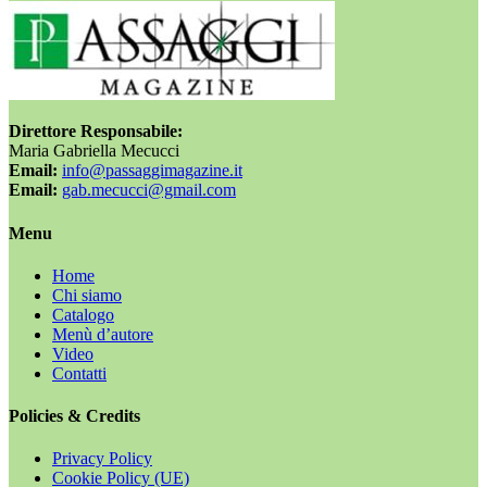
Direttore Responsabile:
Maria Gabriella Mecucci
Email:
info@passaggimagazine.it
Email:
gab.mecucci@gmail.com
Menu
Home
Chi siamo
Catalogo
Menù d’autore
Video
Contatti
Policies & Credits
Privacy Policy
Cookie Policy (UE)