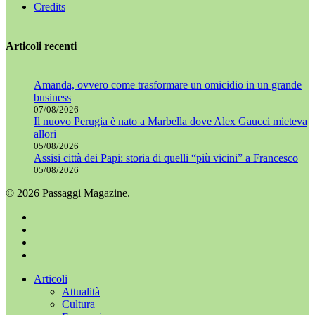
Credits
Articoli recenti
Amanda, ovvero come trasformare un omicidio in un grande
business
07/08/2026
Il nuovo Perugia è nato a Marbella dove Alex Gaucci mieteva
allori
05/08/2026
Assisi città dei Papi: storia di quelli “più vicini” a Francesco
05/08/2026
© 2026 Passaggi Magazine.
x-
twitter
facebook
youtube
instagram
Chiudi
Articoli
menu
Attualità
Cultura