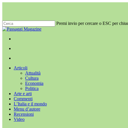
Salta
al
contenuto
principale
Premi invio per cercare o ESC per chiu
Chiudi
ricerca
x-
facebook
youtube
instagram
twitter
cerca
Menu
Menu
cerca
Menu
Articoli
Attualità
Cultura
Economia
Politica
Arte e arti
Commenti
L’Italia e il mondo
Menu d’autore
Recensioni
Video