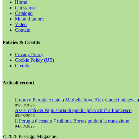
Home
Chi siamo
Catalogo
Menù d’autore
Video
Contatti
Policies & Credits
Privacy Policy
Cookie Policy (UE)
Credits
Articoli recenti
Il nuovo Perugia è nato a Marbella dove Alex Gaucci mieteva al
05/08/2026
Assisi città dei Papi: storia di quelli “più vicini” a Francesco
05/08/2026
Il Perugia è costato 7 milioni. Borras guiderà la transizione
04/08/2026
© 2026 Passaggi Magazine.