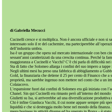
di Gabriella Mecucci
Cucinelli cresce e si moltiplica. Non è ancora ufficiale e non si 
interessato solo il re del cachemire, ma parteciperebbe all’operaz
dell’industria umbra.
Isa è un gruppo che opera sul mercato internazionale con ben cin
sessant’anni caratterizzati da una crescita continua. Perché la fam
maggioranza a Cucinelli e Vacchi? C’è chi parla di difficoltà nei r
Sta di fatto che Solomeo allarga i confini del suo impero a tappe 
Negli ultimi mesi ha preso una fabbrica di abbigliamento a Gubbi
Gold, la finanziaria che detiene il 25 per cento di Financo che 
proprietà, ma sarebbe ingenuo non mettere nel conto che a un imp
Colaiacovo.
L’espansione fuori dai confini di Solomeo era già iniziata con l’
Chanel. Sin qui Cucinelli era rimasto però all’interno del mondo
Giulietti su Isa, si arriverebbe ad una diversificazione produttiva
Chi è infine Gianluca Vacchi, il cui nome appare sempre più spe
liquidità e che si destreggia molto bene nel mondo della finanza.
mega business in attività diverse ed ha operato in Borsa – è stato