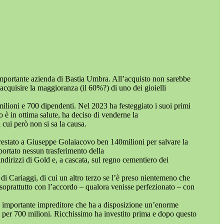
a, importante azienda di Bastia Umbra. All’acquisto non sarebbe
 acquisire la maggioranza (il 60%?) di uno dei gioielli
ilioni e 700 dipendenti. Nel 2023 ha festeggiato i suoi primi
o è in ottima salute, ha deciso di venderne la
 cui però non si sa la causa.
prestato a Giuseppe Golaiacovo ben 140milioni per salvare la
portato nessun trasferimento della
dirizzi di Gold e, a cascata, sul regno cementiero dei
di Cariaggi, di cui un altro terzo se l’è preso nientemeno che
soprattutto con l’accordo – qualora venisse perfezionato – con
n importante impreditore che ha a disposizione un’enorme
, per 700 milioni. Ricchissimo ha investito prima e dopo questo