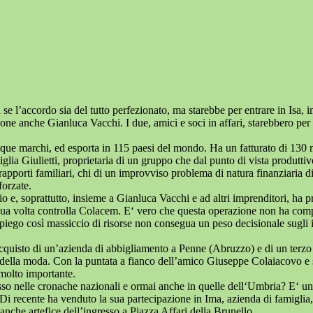
sa se l’accordo sia del tutto perfezionato, ma starebbe per entrare in Is
ione anche Gianluca Vacchi. I due, amici e soci in affari, starebbero per
que marchi, ed esporta in 115 paesi del mondo. Ha un fatturato di 130 m
iglia Giulietti, proprietaria di un gruppo che dal punto di vista produttiv
apporti familiari, chi di un improvviso problema di natura finanziaria di
forzate.
o e, soprattutto, insieme a Gianluca Vacchi e ad altri imprenditori, ha 
a sua volta controlla Colacem. E‘ vero che questa operazione non ha com
iego così massiccio di risorse non consegua un peso decisionale sugli in
acquisto di un’azienda di abbigliamento a Penne (Abruzzo) e di un terzo 
 della moda. Con la puntata a fianco dell’amico Giuseppe Colaiacovo e 
 molto importante.
sso nelle cronache nazionali e ormai anche in quelle dell‘Umbria? E‘ u
 Di recente ha venduto la sua partecipazione in Ima, azienda di famiglia
 anche artefice dell’ingresso a Piazza Affari della Brunello