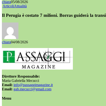
chiara
05/08/2026
Articoli
Attualità
Il Perugia è costato 7 milioni. Borras guiderà la trans
chiara
04/08/2026
Direttore Responsabile:
Maria Gabriella Mecucci
Email:
info@passaggimagazine.it
Email:
gab.mecucci@gmail.com
Menu