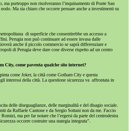
go, ma purtroppo non risolveranno l’inquinamento di Ponte San
il nodo. Ma sia chiaro che occorre pensare anche a investimenti su
metropolitana
di superficie che consentirebbe un accesso a
ffini. Perugia non può continuare ad essere invasa dalle
gioverà anche il piccolo commercio se saprà differenziare e
cropoli di Perugia deve dare cose diverse rispetto ad un centro
m City, come paventa qualche sito internet?
pinta come Joker, la città come Gotham City e questa
li interessi della città. La questione sicurezza va
affrontata in
cita delle diseguaglianze, delle marginalità e del disagio sociale.
forniti da Raffaele Cantone e da Sergio Sottani non da me. Faccio
omizi, ma per far notare che l’ergersi da parte del centrodestra
icurezza occorre costruire una stategia integrata”.