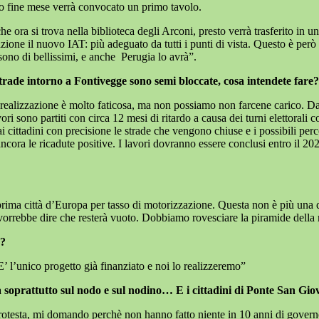
tro fine mese verrà convocato un primo tavolo.
he ora si trova nella biblioteca degli Arconi, presto verrà trasferito in u
unzione il nuovo IAT: più adeguato da tutti i punti di vista. Questo è 
sono di bellissimi, e anche
Perugia lo avrà”.
e strade intorno a Fontivegge sono semi bloccate, cosa intendete fare?
 realizzazione è molto faticosa, ma non possiamo non farcene carico. Dal
vori sono partiti con circa 12 mesi di ritardo a causa dei turni elettoral
cittadini con precisione le strade che vengono chiuse e i possibili percors
ancora le ricadute positive. I lavori dovranno essere conclusi entro il 20
prima città d’Europa per tasso di motorizzazione. Questa non è più una qu
orrebbe dire che resterà vuoto. Dobbiamo rovesciare la piramide della mo
o?
’ l’unico progetto già finanziato e noi lo realizzeremo”
 soprattutto sul nodo e sul nodino… E i cittadini di Ponte San Gio
protesta, mi domando perchè non hanno fatto niente in 10 anni di govern