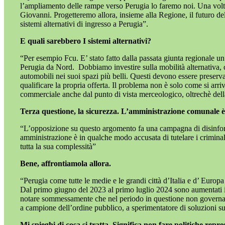
l’ampliamento delle rampe verso Perugia lo faremo noi. Una volt
Giovanni. Progetteremo allora, insieme alla Regione, il futuro de
sistemi alternativi di ingresso a Perugia”.
E quali sarebbero I sistemi alternativi?
“Per esempio Fcu. E’ stato fatto dalla passata giunta regionale un
Perugia da Nord.
Dobbiamo investire sulla mobilità alternativa, 
automobili nei suoi spazi più belli. Questi devono essere preserv
qualificare la propria offerta. Il problema non è solo come si arr
commerciale anche dal punto di vista merceologico, oltrechè della v
Terza questione, la sicurezza. L’amministrazione comunale è a
“L’opposizione su questo argomento fa una campagna di disinform
amministrazione è in qualche modo accusata di tutelare i criminali.
tutta la sua complessità”
Bene, affrontiamola allora.
“Perugia come tutte le medie e le grandi città d’Italia e d’ Europa
Dal primo giugno del 2023 al primo luglio 2024 sono aumentati i re
notare sommessamente che nel periodo in questione non governava
a campione dell’ordine pubblico, a sperimentatore di soluzioni sup
Mi spieghi di cosa si tratta. Significa non fare politiche repre