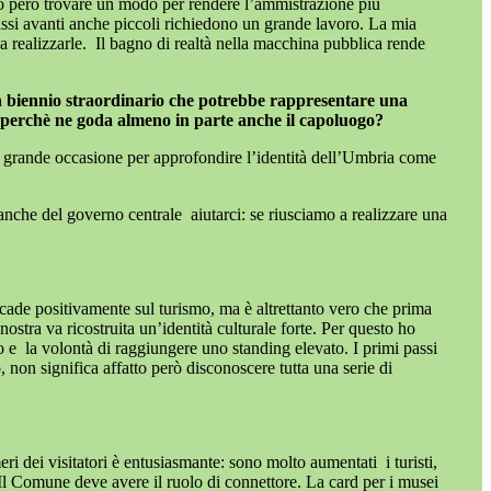
o però trovare un modo per rendere l’ammistrazione più
 Passi avanti anche piccoli richiedono un grande lavoro. La mia
a realizzarle.
Il bagno di realtà nella macchina pubblica rende
n un biennio straordinario che potrebbe rappresentare una
are perchè ne goda almeno in parte anche il capoluogo?
 grande occasione per approfondire l’identità dell’Umbria come
 anche del governo centrale
aiutarci: se riusciamo a realizzare una
cade positivamente sul turismo, ma è altrettanto vero che prima
nostra va ricostruita un’identità culturale forte. Per questo ho
o e
la volontà di raggiungere uno standing elevato. I primi passi
 non significa affatto però disconoscere tutta una serie di
eri dei visitatori è entusiasmante: sono molto aumentati
i turisti,
. Il Comune deve avere il ruolo di connettore. La card per i musei