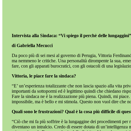
Intervista alla Sindaca: “Vi spiego il perchè delle lungaggini”
di Gabriella Mecucci
Da poco più di sei mesi al governo di Perugia, Vittoria Ferdinand
ma nemmeno le critiche. Una personalità dirompente la sua, emersa 
fare, con gli apparati burocratici, con gli ostacoli di una legislaz
Vittoria, le piace fare la sindaca?
“E’ un’esperienza totalizzante che non lascia spazio alla vita pr
importanti da sottopormi ed è legittimo quindi che chiedano rispos
Fare la sindaca ne è la realizzazione più piena. Quindi, mi piace.
impossibile, ma è bello e mi stimola. Questo non vuol dire che non
Quali sono le frustrazioni? Qual è la cosa più difficile di qu
“Ciò che mi fa più soffrire è la lungaggine dei procedimenti per r
diventano un intralcio. Credo di essere dotata di un’intelligenz