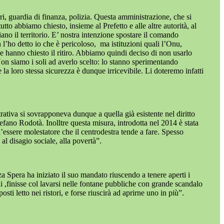
ri, guardia di finanza, polizia. Questa amministrazione, che si
tto abbiamo chiesto, insieme al Prefetto e alle altre autorità, al
iano il territorio. E’ nostra intenzione spostare il comando
 l’ho detto io che è pericoloso,
ma istituzioni quali l’Onu,
 ne hanno chiesto il ritiro. Abbiamo quindi deciso di non usarlo
n siamo i soli ad averlo scelto: lo stanno sperimentando
la loro stessa sicurezza è dunque irricevibile. Li doteremo infatti
rativa si sovrapponeva dunque a quella già esistente nel diritto
efano Rodotà. Inolltre questa misura, introdotta nel 2014 è stata
l’essere molestatore che il centrodestra tende a fare. Spesso
al disagio sociale, alla povertà”.
a Spera ha iniziato il suo mandato riuscendo a tenere aperti i
i ,finisse col lavarsi nelle fontane pubbliche con grande scandalo
ti letto nei ristori, e forse riuscirà ad aprirne uno in più”.