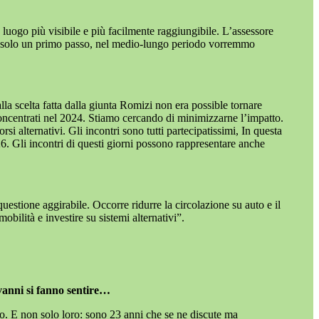
n luogo più visibile e più facilmente raggiungibile. L’assessore
però solo un primo passo, nel medio-lungo periodo vorremmo
la scelta fatta dalla giunta Romizi non era possible tornare
i concentrati nel 2024. Stiamo cercando di minimizzarne l’impatto.
i alternativi. Gli incontri sono tutti partecipatissimi, In questa
26. Gli incontri di questi giorni possono rappresentare anche
estione aggirabile. Occorre ridurre la circolazione su auto e il
bilità e investire su sistemi alternativi”.
vanni si fanno sentire…
o. E non solo loro: sono 23 anni che se ne discute ma