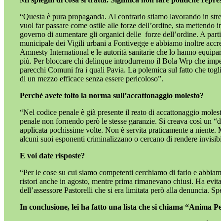
“Questa è pura propaganda. Al contrario stiamo lavorando in strett
vuol far passare come ostile alle forze dell’ordine, sta mettendo in
governo di aumentare gli organici delle
forze dell’ordine. A part
municipale dei Vigili urbani a Fontivegge e abbiamo inoltre accres
Amnesty International e le autorità sanitarie che lo hanno equipara
più. Per bloccare chi delinque introdurremo il Bola Wrp che imp
parecchi Comuni fra i quali Pavia. La polemica sul fatto che togli
di un mezzo efficace senza essere pericoloso”.
Perchè avete tolto la norma sull’accattonaggio molesto?
“Nel codice penale è già presente il reato di accattonaggio molest
penale non fornendo però le stesse garanzie. Si creava così un “di
applicata pochissime volte. Non è servita praticamente a niente. M
alcuni suoi esponenti criminalizzano o cercano di rendere invisibil
E voi date risposte?
“Per le cose su cui siamo competenti cerchiamo di farlo e abbiamo 
ristori anche in agosto, mentre prima rimanevano chiusi. Ha evitat
dell’assessore Pastorelli che si era limitata però alla denuncia. Sp
In conclusione, lei ha fatto una lista che si chiama “Anima P