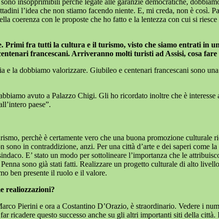
 sono insopprimibili perchè legate alle garanzie democratiche, dobbiam
 cittadini l’idea che non stiamo facendo niente. E, mi creda, non è così.
lla coerenza con le proposte che ho fatto e la lentezza con cui si riesce 
 Primi fra tutti la cultura e il turismo, visto che siamo entrati i
I centenari francescani. Arriveranno molti turisti ad Assisi, cosa f
a e la dobbiamo valorizzare. Giubileo e centenari francescani sono una
abbiamo avuto a Palazzo Chigi. Gli ho ricordato inoltre che è interesse
 all’intero paese”.
turismo, perchè è certamente vero che una buona promozione culturale ri
on sono in contraddizione, anzi. Per una città d’arte e dei saperi come la 
sindaco. E’ stato un modo per sottolineare l’importanza che le attribuisc
na sono già stati fatti. Realizzare un progetto culturale di alto livello,
o ben presente il ruolo e il valore.
e realiozzazioni?
Marco Pierini e ora a Costantino D’Orazio, è straordinario. Vedere i num
ar ricadere questo successo anche su gli altri importanti siti della città