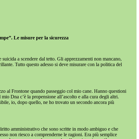
rampe”. Le misure per la sicurezza
te suicida a scendere dal tetto. Gli apprezzamenti non mancano,
llante. Tutto questo adesso si deve misurare con la politica del
e mezzo al Frontone quando passeggio col mio cane. Hanno questioni
mio Dna c’è la propensione all’ascolto e alla cura degli altri.
sibile, io, dopo quello, ne ho trovato un secondo ancora più
l diritto amministrativo che sono scritte in modo ambiguo e che
pesso non riesco a comprenderne le ragioni. Era più semplice