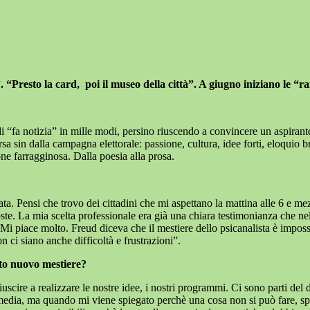
. “Presto la card,
poi il museo della città”. A giugno iniziano le “
i “fa notizia” in mille modi, persino riuscendo a convincere un aspiran
sin dalla campagna elettorale: passione, cultura, idee forti, eloquio bri
ione farragginosa. Dalla poesia alla prosa.
ivata. Pensi che trovo dei cittadini che mi aspettano la mattina alle 6 
te. La mia scelta professionale era già una chiara testimonianza che nel 
 Mi piace molto. Freud diceva che il mestiere dello psicanalista è impos
 ci siano anche difficoltà e frustrazioni”.
esto nuovo mestiere?
iuscire a realizzare le nostre idee, i nostri programmi. Ci sono parti de
a media, ma quando mi viene spiegato perchè una cosa non si può fare, s