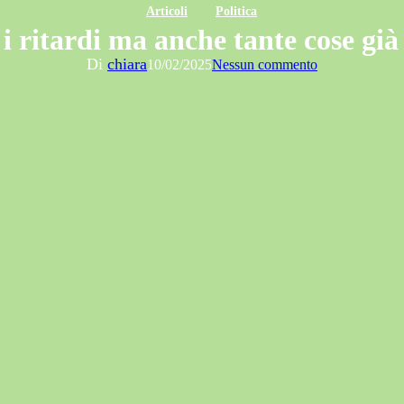
Articoli
Politica
 ritardi ma anche tante cose già 
Di
chiara
10/02/2025
Nessun commento