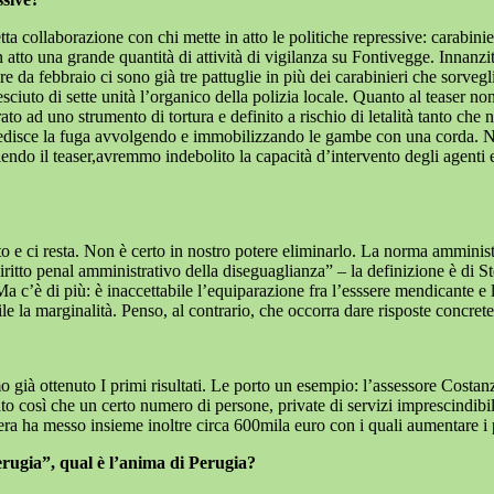
a collaborazione con chi mette in atto le politiche repressive: carabinie
 atto una grande quantità di attività di vigilanza su Fontivegge. Innanzitu
ire da febbraio ci sono già tre pattuglie in più dei carabinieri che sorvegl
ciuto di sette unità l’organico della polizia locale. Quanto al teaser non
to ad uno strumento di tortura e definito a rischio di letalità tanto che
edisce la fuga avvolgendo e immobilizzando le gambe con una corda. No
endo il teaser,avremmo indebolito la capacità d’intervento degli agenti e 
o e ci resta. Non è certo in nostro potere eliminarlo. La norma amminist
ritto penal amministrativo della diseguaglianza” – la definizione è di St
a c’è di più: è inaccettabile l’equiparazione fra l’esssere mendicante e 
e la marginalità. Penso, al contrario, che occorra dare risposte concrete 
già ottenuto I primi risultati. Le porto un esempio: l’assessore Costanz
o così che un certo numero di persone, private di servizi imprescindibil
era ha messo insieme inoltre circa 600mila euro con i quali aumentare i pos
erugia”, qual è l’anima di Perugia?