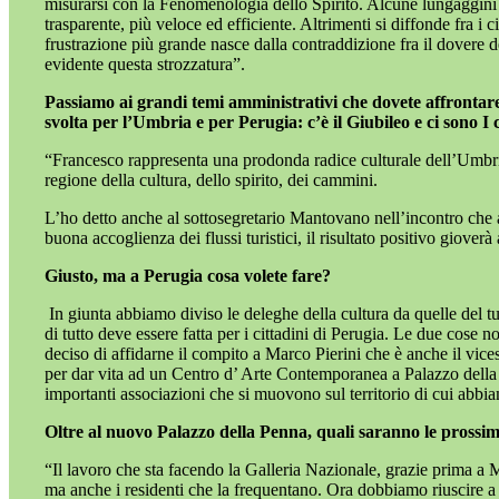
misurarsi con la Fenomenologia dello Spirito. Alcune lungaggini
trasparente, più veloce ed efficiente. Altrimenti si diffonde fra i
frustrazione più grande nasce dalla contraddizione fra il dovere de
evidente questa strozzatura”.
Passiamo ai grandi temi amministrativi che dovete affrontare.
svolta per l’Umbria e per Perugia: c’è il Giubileo e ci sono 
“Francesco rappresenta una prodonda radice culturale dell’Umbri
regione della cultura, dello spirito, dei cammini.
L’ho detto anche al sottosegretario Mantovano nell’incontro che 
buona accoglienza dei flussi turistici, il risultato positivo gioverà
Giusto, ma a Perugia cosa volete fare?
In giunta abbiamo diviso le deleghe della cultura da quelle del 
di tutto deve essere fatta per i cittadini di Perugia. Le due cose n
deciso di affidarne il compito a Marco Pierini che è anche il vice
per dar vita ad un Centro d’ Arte Contemporanea a Palazzo della Pen
importanti associazioni che si muovono sul territorio di cui abbiam
Oltre al nuovo Palazzo della Penna, quali saranno le prossim
“Il lavoro che sta facendo la Galleria Nazionale, grazie prima a 
ma anche i residenti che la frequentano. Ora dobbiamo riuscire a f