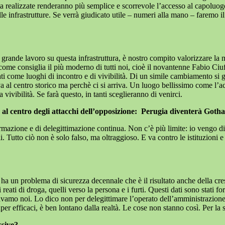
a realizzate renderanno più semplice e scorrevole l’accesso al capoluo
lle infrastrutture. Se verrà giudicato utile – numeri alla mano – faremo 
 grande lavoro su questa infrastruttura, è nostro compito valorizzare la 
come consiglia il più moderno di tutti noi, cioè il novantenne Fabio Ciu
ati come luoghi di incontro e di vivibilità. Di un simile cambiamento si 
iva al centro storico ma perchè ci si arriva. Un luogo bellissimo come l’a
ivibilità. Se farà questo, in tanti sceglieranno di venirci.
l centro degli attacchi dell’opposizione:
Perugia diventerà Gotha
azione e di delegittimazione continua. Non c’è più limite: io vengo di
 Tutto ciò non è solo falso, ma oltraggioso. E va contro le istituzioni e g
 ha un problema di sicurezza decennale che è il risultato anche della cres
ati di droga, quelli verso la persona e i furti. Questi dati sono stati 
mo noi. Lo dico non per delegittimare l’operato dell’amministrazione R
er efficaci, è ben lontano dalla realtà. Le cose non stanno così. Per la s
ssive?