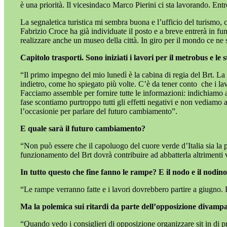
è una priorità. Il vicesindaco Marco Pierini ci sta lavorando. En
La segnaletica turistica mi sembra buona e l’ufficio del turismo, c
Fabrizio Croce ha già individuate il posto e a breve entrerà in f
realizzare anche un museo della città. In giro per il mondo ce ne 
Capitolo trasporti. Sono iniziati i lavori per il metrobus e l
“Il primo impegno del mio lunedì è la cabina di regia del Brt. La
indietro, come ho spiegato più volte. C’è da tener conto
che i la
Facciamo assemble per fornire tutte le informazioni: indichiamo ai 
fase scontiamo purtroppo tutti gli effetti negativi e non vediamo 
l’occasionie per parlare del futuro cambiamento”.
E quale sarà il futuro cambiamento?
“Non può essere che il capoluogo del cuore verde d’Italia sia la 
funzionamento del Brt dovrà contribuire ad abbatterla altrimenti v
In tutto questo che fine fanno le rampe? E il nodo e il nodin
“Le rampe verranno fatte e i lavori dovrebbero partire a giugno. E
Ma la polemica sui ritardi da parte dell’opposizione divampa
“Quando vedo i consiglieri di opposizione organizzare sit in di 