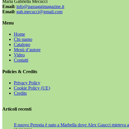
Maria Gabriella Mecucci
Email:
info@passaggimagazine.it
Email:
gab.mecucci@gmail.com
Menu
Home
Chi siamo
Catalogo
Menù d’autore
Video
Contatti
Policies & Credits
Privacy Policy
Cookie Policy (UE)
Credits
Articoli recenti
Il nuovo Perugia è nato a Marbella dove Alex Gaucci mieteva al