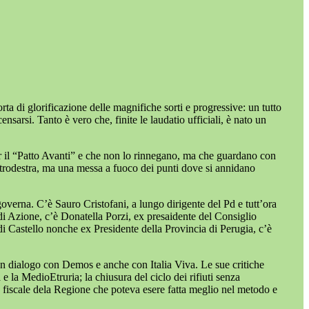
orta di glorificazione delle magnifiche sorti e progressive: un tutto
sarsi. Tanto è vero che, finite le laudatio ufficiali, è nato un
er il “Patto Avanti” e che non lo rinnegano, ma che guardano con
entrodestra, ma una messa a fuoco dei punti dove si annidano
verna. C’è Sauro Cristofani, a lungo dirigente del Pd e tutt’ora
 di Azione, c’è Donatella Porzi, ex presaidente del Consiglio
di Castello nonche ex Presidente della Provincia di Perugia, c’è
n dialogo con Demos e anche con Italia Viva. Le sue critiche
e la MedioEtruria; la chiusura del ciclo dei rifiuti senza
a fiscale dela Regione che poteva esere fatta meglio nel metodo e