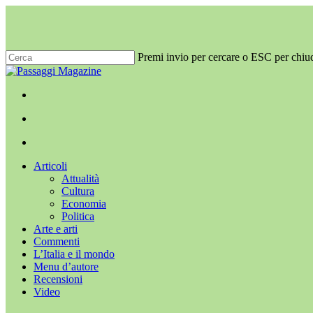
Salta
al
contenuto
principale
Premi invio per cercare o ESC per chiu
Chiudi
ricerca
x-
facebook
youtube
instagram
twitter
cerca
Menu
Menu
cerca
Menu
Articoli
Attualità
Cultura
Economia
Politica
Arte e arti
Commenti
L’Italia e il mondo
Menu d’autore
Recensioni
Video