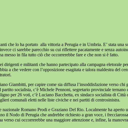
vanti che lo ha portato
alla vittoria a Perugia e in Umbria. E’ stata una s
vece ci sarebbe parecchio su cui riflettere pacatamente e senza autoincen
 messo in fila tutto ciò che occorrerebbe fare e che non si è fatto.
ei dirigenti e militanti che hanno partecipato alla campagna eletorale p
e abbia a che vedere con l’opposizione esagitata e talora maldestra del c
ratori.
o Giambitti, per capire come sia diffusa l’insoddisfazione verso chi go
el partito socialista, c’è Michele Pennoni, segretario provinciale ternano
igno per 26 voti, c’è Luciano Bacchetta, ex sindaco socialista di Città 
eri comunali eletti nelle liste civiche e nei partiti di centrosinistra.
nte nazionale Romano Prodi e Graziano Del Rio. Localmente ha aperto u
no il Nodo di Perugia che andrebbe richiesto a gran voce, i frecciarossa 
 tema verso cui occorrerebbe una maggiore attenzione e, infine, la manovr