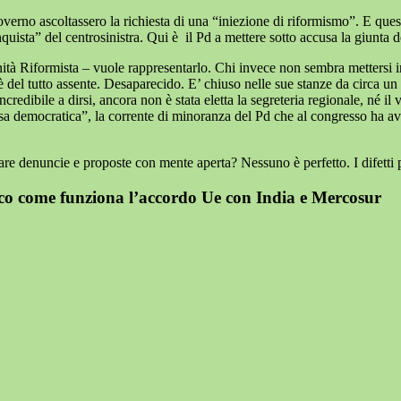
erno ascoltassero la richiesta di una “iniezione di riformismo”. E questo
nquista” del centrosinistra. Qui è
il Pd a mettere sotto accusa la giunta 
 Riformista – vuole rappresentarlo. Chi invece non sembra mettersi in gra
o è del tutto assente. Desaparecido. E’ chiuso nelle sue stanze da circa 
incredibile a dirsi, ancora non è stata eletta la segreteria regionale, né
asa democratica”, la corrente di minoranza del Pd che al congresso ha avu
are denuncie e proposte con mente aperta? Nessuno è perfetto. I difetti po
cco come funziona l’accordo Ue con India e Mercosur