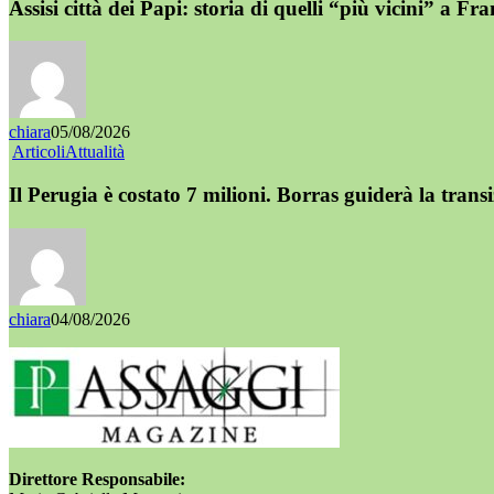
Assisi città dei Papi: storia di quelli “più vicini” a Fr
chiara
05/08/2026
Articoli
Attualità
Il Perugia è costato 7 milioni. Borras guiderà la trans
chiara
04/08/2026
Direttore Responsabile: