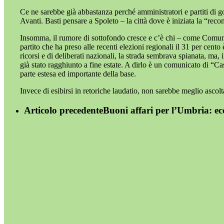
Ce ne sarebbe già abbastanza perché amministratori e partiti di gov
Avanti. Basti pensare a Spoleto – la città dove è iniziata la “reco
Insomma, il rumore di sottofondo cresce e c’è chi – come Comunità
partito che ha preso alle recenti elezioni regionali il 31 per cent
ricorsi e di deliberati nazionali, la strada sembrava spianata, ma, 
già stato ragghiunto a fine estate. A dirlo è un comunicato di “C
parte estesa ed importante della base.
Invece di esibirsi in retoriche laudatio, non sarebbe meglio ascolt
Articolo precedente
Buoni affari per l’Umbria: e