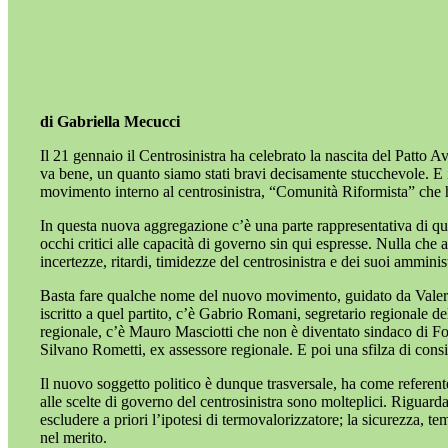
di Gabriella Mecucci
Il 21 gennaio il Centrosinistra ha celebrato la nascita del Patto A
va bene, un quanto siamo stati bravi decisamente stucchevole. E in
movimento interno al centrosinistra, “Comunità Riformista” che ha
In questa nuova aggregazione c’è una parte rappresentativa di qu
occhi critici alle capacità di governo sin qui espresse. Nulla ch
incertezze, ritardi, timidezze del centrosinistra e dei suoi amminist
Basta fare qualche nome del nuovo movimento, guidato da Valerian
iscritto a quel partito, c’è Gabrio Romani, segretario regionale d
regionale, c’è Mauro Masciotti che non è diventato sindaco di Fol
Silvano Rometti, ex assessore regionale. E poi una sfilza di consigli
Il nuovo soggetto politico è dunque trasversale, ha come refere
alle scelte di governo del centrosinistra sono molteplici. Riguarda
escludere a priori l’ipotesi di termovalorizzatore; la sicurezza,
nel merito.