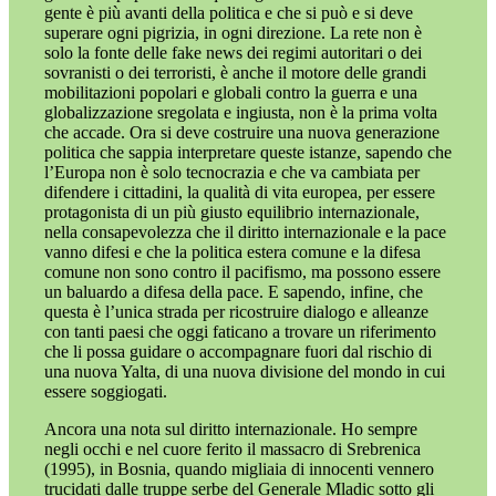
gente è più avanti della politica e che si può e si deve
superare ogni pigrizia, in ogni direzione. La rete non è
solo la fonte delle fake news dei regimi autoritari o dei
sovranisti o dei terroristi, è anche il motore delle grandi
mobilitazioni popolari e globali contro la guerra e una
globalizzazione sregolata e ingiusta, non è la prima volta
che accade. Ora si deve costruire una nuova generazione
politica che sappia interpretare queste istanze, sapendo che
l’Europa non è solo tecnocrazia e che va cambiata per
difendere i cittadini, la qualità di vita europea, per essere
protagonista di un più giusto equilibrio internazionale,
nella consapevolezza che il diritto internazionale e la pace
vanno difesi e che la politica estera comune e la difesa
comune non sono contro il pacifismo, ma possono essere
un baluardo a difesa della pace. E sapendo, infine, che
questa è l’unica strada per ricostruire dialogo e alleanze
con tanti paesi che oggi faticano a trovare un riferimento
che li possa guidare o accompagnare fuori dal rischio di
una nuova Yalta, di una nuova divisione del mondo in cui
essere soggiogati.
Ancora una nota sul diritto internazionale. Ho sempre
negli occhi e nel cuore ferito il massacro di Srebrenica
(1995), in Bosnia, quando migliaia di innocenti vennero
trucidati dalle truppe serbe del Generale Mladic sotto gli