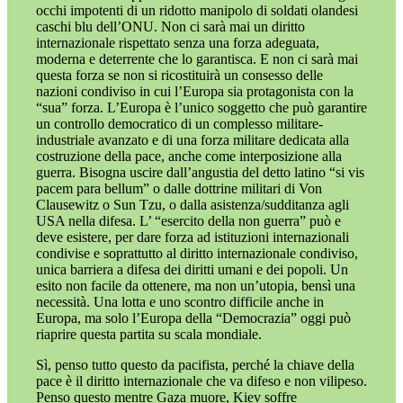
occhi impotenti di un ridotto manipolo di soldati olandesi
caschi blu dell’ONU. Non ci sarà mai un diritto
internazionale rispettato senza una forza adeguata,
moderna e deterrente che lo garantisca. E non ci sarà mai
questa forza se non si ricostituirà un consesso delle
nazioni condiviso in cui l’Europa sia protagonista con la
“sua” forza. L’Europa è l’unico soggetto che può garantire
un controllo democratico di un complesso militare-
industriale avanzato e di una forza militare dedicata alla
costruzione della pace, anche come interposizione alla
guerra. Bisogna uscire dall’angustia del detto latino “si vis
pacem para bellum” o dalle dottrine militari di Von
Clausewitz o Sun Tzu, o dalla asistenza/sudditanza agli
USA nella difesa. L’ “esercito della non guerra” può e
deve esistere, per dare forza ad istituzioni internazionali
condivise e soprattutto al diritto internazionale condiviso,
unica barriera a difesa dei diritti umani e dei popoli. Un
esito non facile da ottenere, ma non un’utopia, bensì una
necessità. Una lotta e uno scontro difficile anche in
Europa, ma solo l’Europa della “Democrazia” oggi può
riaprire questa partita su scala mondiale.
Sì, penso tutto questo da pacifista, perché la chiave della
pace è il diritto internazionale che va difeso e non vilipeso.
Penso questo mentre Gaza muore, Kiev soffre