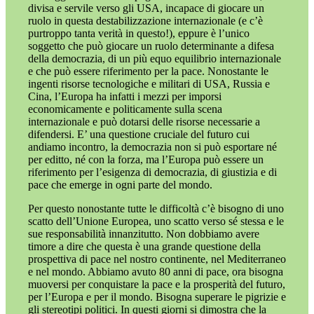
divisa e servile verso gli USA, incapace di giocare un
ruolo in questa destabilizzazione internazionale (e c’è
purtroppo tanta verità in questo!), eppure è l’unico
soggetto che può giocare un ruolo determinante a difesa
della democrazia, di un più equo equilibrio internazionale
e che può essere riferimento per la pace. Nonostante le
ingenti risorse tecnologiche e militari di USA, Russia e
Cina, l’Europa ha infatti i mezzi per imporsi
economicamente e politicamente sulla scena
internazionale e può dotarsi delle risorse necessarie a
difendersi. E’ una questione cruciale del futuro cui
andiamo incontro, la democrazia non si può esportare né
per editto, né con la forza, ma l’Europa può essere un
riferimento per l’esigenza di democrazia, di giustizia e di
pace che emerge in ogni parte del mondo.
Per questo nonostante tutte le difficoltà c’è bisogno di uno
scatto dell’Unione Europea, uno scatto verso sé stessa e le
sue responsabilità innanzitutto. Non dobbiamo avere
timore a dire che questa è una grande questione della
prospettiva di pace nel nostro continente, nel Mediterraneo
e nel mondo. Abbiamo avuto 80 anni di pace, ora bisogna
muoversi per conquistare la pace e la prosperità del futuro,
per l’Europa e per il mondo. Bisogna superare le pigrizie e
gli stereotipi politici. In questi giorni si dimostra che la