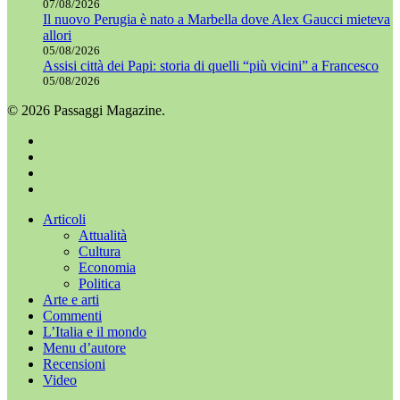
07/08/2026
Il nuovo Perugia è nato a Marbella dove Alex Gaucci mieteva
allori
05/08/2026
Assisi città dei Papi: storia di quelli “più vicini” a Francesco
05/08/2026
© 2026 Passaggi Magazine.
x-
twitter
facebook
youtube
instagram
Chiudi
Articoli
menu
Attualità
Cultura
Economia
Politica
Arte e arti
Commenti
L’Italia e il mondo
Menu d’autore
Recensioni
Video