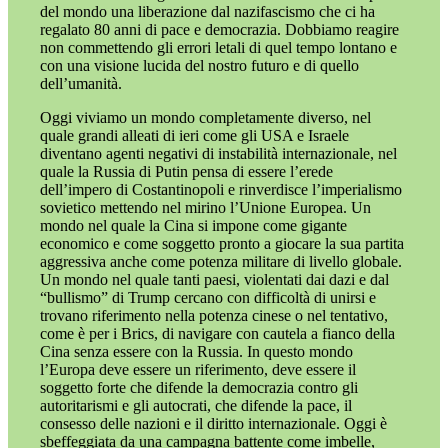
del mondo una liberazione dal nazifascismo che ci ha
regalato 80 anni di pace e democrazia. Dobbiamo reagire
non commettendo gli errori letali di quel tempo lontano e
con una visione lucida del nostro futuro e di quello
dell’umanità.
Oggi viviamo un mondo completamente diverso, nel
quale grandi alleati di ieri come gli USA e Israele
diventano agenti negativi di instabilità internazionale, nel
quale la Russia di Putin pensa di essere l’erede
dell’impero di Costantinopoli e rinverdisce l’imperialismo
sovietico mettendo nel mirino l’Unione Europea. Un
mondo nel quale la Cina si impone come gigante
economico e come soggetto pronto a giocare la sua partita
aggressiva anche come potenza militare di livello globale.
Un mondo nel quale tanti paesi, violentati dai dazi e dal
“bullismo” di Trump cercano con difficoltà di unirsi e
trovano riferimento nella potenza cinese o nel tentativo,
come è per i Brics, di navigare con cautela a fianco della
Cina senza essere con la Russia. In questo mondo
l’Europa deve essere un riferimento, deve essere il
soggetto forte che difende la democrazia contro gli
autoritarismi e gli autocrati, che difende la pace, il
consesso delle nazioni e il diritto internazionale. Oggi è
sbeffeggiata da una campagna battente come imbelle,