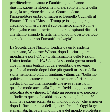
per difendere la natura e l’ambiente, non hanno
giustificazione né storica né morale, sono la morte della
pace, la negazione della vita. Come ha detto
l’imprenditore umbro di successo Brunello Cucinelli al
Financial Times “Musk e Trump (e io aggiungerei,
credendo di interpretare il suo pensiero, anche Putin e
Netanyahu e tutta la serie di dittatori o aspiranti dittatori
che stanno alzando la testa nel mondo in questo periodo
storico) hanno reso l’umanità malvagia”.
La Società delle Nazioni, fondata da un Presidente
americano, Woodrow Wilson, dopo la prima guerra
mondiale e poi l’ONU (Organizzazione delle Nazioni
Unite) fondata nel 1945 dopo la seconda guerra mondiale,
cioè i massimi tentativi di dare equilibrio e governo
pacifico al mondo dopo i due più grandi massacri della
storia, sembrano oggi in frantumi, vittima del “bullismo
politico” imperante e di interessi sempre più ristretti e
ciechi. Il diritto internazionale che aveva resistito in
qualche modo anche alla “guerra fredda” oggi viene
ridicolizzato e vilipeso. E’ stato un progressivo percorso
all’indietro quello che abbiamo vissuto negli ultimi 30
anni, la reazione scatenata al “mondo nuovo” che si apriva
dopo la fine incruenta della “guerra fredda”. Oggi la gente
è allarmata, ha paura, in ogni parte del mondo e protesta e