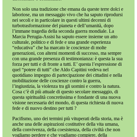
Non solo una tradizione che emana da queste terre dolci e
laboriose, ma un messaggio vivo che ha saputo riprodursi
nei secoli e in particolare in questi ultimi decenni di
turbotrasformazione del pianeta e dell’umanità, dopo
l’immane tragedia della seconda guerra mondiale. La
Marcia Perugia-Assisi ha saputo essere insieme un atto
culturale, politico e di fede e una grande esperienza
“educativa” che ha marcato le coscienze di molte
generazioni, con alterni momenti di successo, ma sempre
con una grande presenza di testimonianza: è questa la sua
forza per tutti e di fronte a tutti. E’ questa l’espressione di
quel “potere di tutti” che Aldo Capitini vedeva nel
quotidiano impegno di partecipazione dei cittadini e nella
mobilitazione delle coscienze contro la guerra,
l’ingiustizia, la violenza tra gli uomini e contro la natura.
Cosa c’è di più attuale di questo secolare messaggio, di
questa spiritualità concretissima e fondante di una nuova
visione necessaria del mondo, di questa richiesta di nuova
fede e di nuovo destino per tutti ?
Pacifismo, uno dei termini più vituperati della storia, ma è
anche una delle aspirazioni costitutive della vita umana,
della convivenza, della coesistenza, della civiltà che non
vogliamo perdere e che vogliamo compiere, della