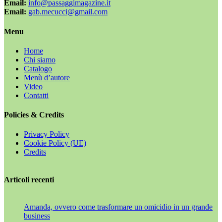
Email:
info@passaggimagazine.it
Email:
gab.mecucci@gmail.com
Menu
Home
Chi siamo
Catalogo
Menù d’autore
Video
Contatti
Policies & Credits
Privacy Policy
Cookie Policy (UE)
Credits
Articoli recenti
Amanda, ovvero come trasformare un omicidio in un grande
business