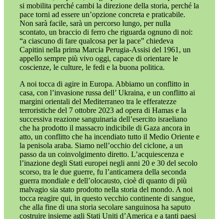
si mobilita perché cambi la direzione della storia, perché la
pace torni ad essere un’opzione concreta e praticabile.
Non sarà facile, sarà un percorso lungo, per nulla
scontato, un braccio di ferro che riguarda ognuno di noi:
“a ciascuno di fare qualcosa per la pace” chiedeva
Capitini nella prima Marcia Perugia-Assisi del 1961, un
appello sempre più vivo oggi, capace di orientare le
coscienze, le culture, le fedi e la buona politica.
A noi tocca di agire in Europa. Abbiamo un conflitto in
casa, con l’invasione russa dell’ Ukraina, e un conflitto ai
margini orientali del Mediterraneo tra le efferatezze
terroristiche del 7 ottobre 2023 ad opera di Hamas e la
successiva reazione sanguinaria dell’esercito israeliano
che ha prodotto il massacro indicibile di Gaza ancora in
atto, un conflitto che ha incendiato tutto il Medio Oriente e
la penisola araba. Siamo nell’occhio del ciclone, a un
passo da un coinvolgimento diretto. L’acquiescenza e
l’inazione degli Stati europei negli anni 20 e 30 del secolo
scorso, tra le due guerre, fu l’anticamera della seconda
guerra mondiale e dell’olocausto, cioè di quanto di più
malvagio sia stato prodotto nella storia del mondo. A noi
tocca reagire qui, in questo vecchio continente di sangue,
che alla fine di una storia secolare sanguinosa ha saputo
costruire insieme agli Stati Uniti d’America e a tanti paesi