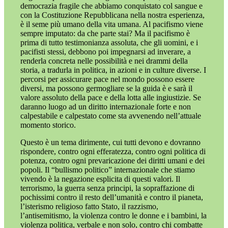
democrazia fragile che abbiamo conquistato col sangue e
con la Costituzione Repubblicana nella nostra esperienza,
è il seme più umano della vita umana. Al pacifismo viene
sempre imputato: da che parte stai? Ma il pacifismo è
prima di tutto testimonianza assoluta, che gli uomini, e i
pacifisti stessi, debbono poi impegnarsi ad inverare, a
renderla concreta nelle possibilità e nei drammi della
storia, a tradurla in politica, in azioni e in culture diverse. I
percorsi per assicurare pace nel mondo possono essere
diversi, ma possono germogliare se la guida è e sarà il
valore assoluto della pace e della lotta alle ingiustizie. Se
daranno luogo ad un diritto internazionale forte e non
calpestabile e calpestato come sta avvenendo nell’attuale
momento storico.
Questo è un tema dirimente, cui tutti devono e dovranno
rispondere, contro ogni efferatezza, contro ogni politica di
potenza, contro ogni prevaricazione dei diritti umani e dei
popoli. Il “bullismo politico” internazionale che stiamo
vivendo è la negazione esplicita di questi valori. Il
terrorismo, la guerra senza principi, la sopraffazione di
pochissimi contro il resto dell’umanità e contro il pianeta,
l’isterismo religioso fatto Stato, il razzismo,
l’antisemitismo, la violenza contro le donne e i bambini, la
violenza politica, verbale e non solo, contro chi combatte