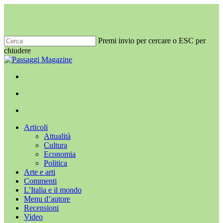
Salta
al
contenuto
principale
Premi invio per cercare o ESC per
chiudere
Chiudi
ricerca
x-
facebook
youtube
instagram
twitter
cerca
Menu
Menu
cerca
Menu
Articoli
Attualità
Cultura
Economia
Politica
Arte e arti
Commenti
L’Italia e il mondo
Menu d’autore
Recensioni
Video