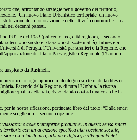
rato che, affrontando strategie per il governo del territorio,
 regione.
Un nuovo Piano Urbanistico territoriale, un nuovo
distribuzione della popolazione e delle attività economiche. Una
rali nei decenni passati.
Primo PUT è del 1983 (policentrismo, città regione), il secondo
ia territorio snodo e laboratorio di sostenibilità). Infine, era
Università di Perugia, l’Università per stranieri e la Regione, che
 e all’approvazione del Piano Paesaggistico Regionale (l’Umbria
me auspicato da Rasimelli.
 preconcetto, ogni approccio ideologico sui temi della difesa e
Umbria. Facendo della Regione, di tutta l’Umbria, la risorsa
gliore qualità della vita, rispondendo così ad una crisi che ha
per la nostra riflessione, pertinente libro dal titolo: “Dalla smart
vviamente scegliendo la seconda opzione.
vilizzazione delle piattaforme produttive. In questo senso smart
l territorio con un’attenzione specifica alla coesione sociale,
e, storico-architettonico, urbano e diffuso) e alla qualità del