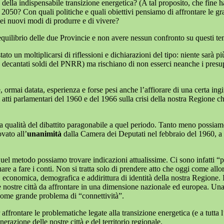
lo, della indispensabile transizione energetica? (A tal proposito, che fin
 2050? Con quali politiche e quali obiettivi pensiamo di affrontare le g
dei nuovi modi di produrre e di vivere?
iequilibrio delle due Provincie e non avere nessun confronto su questi t
 un moltiplicarsi di riflessioni e dichiarazioni del tipo: niente sarà più
decantati soldi del PNRR) ma rischiano di non esserci neanche i presuppos
 ormai datata, esperienza e forse pesi anche l’affiorare di una certa ingi
atti parlamentari del 1960 e del 1966 sulla crisi della nostra Regione 
alità del dibattito paragonabile a quel periodo. Tanto meno possiamo illu
vato all’
unanimità
dalla Camera dei Deputati nel febbraio del 1960, a 
 quel metodo possiamo trovare indicazioni attualissime. Ci sono infatti “p
nuare a fare i conti. Non si tratta solo di prendere atto che oggi come a
: economica, demografica e addirittura di identità della nostra Regione
 le nostre città da affrontare in una dimensione nazionale ed europea. U
e come grande problema di “connettività”.
affrontare le problematiche legate alla transizione energetica (e a tutta 
erazione delle nostre città e del territorio regionale.