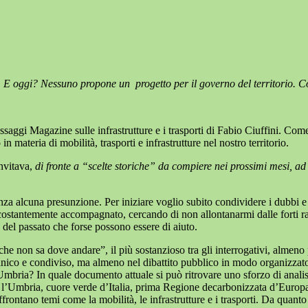
o. E oggi? Nessuno propone un
progetto per il governo del territorio. 
saggi Magazine sulle infrastrutture e i trasporti di Fabio Ciuffini. Come
ateria di mobilità, trasporti e infrastrutture nel nostro territorio.
nvitava,
di fronte a “scelte storiche” da compiere nei prossimi mesi, a
a alcuna presunzione. Per iniziare voglio subito condividere i dubbi e gl
ostantemente accompagnato, cercando di non allontanarmi dalle forti ragi
 del passato che forse possono essere di aiuto.
e non sa dove andare”, il più sostanzioso tra gli interrogativi, almeno p
ico e condiviso, ma almeno nel dibattito pubblico in modo organizzato, ne
Umbria? In quale documento attuale si può ritrovare uno sforzo di analis
po: l’Umbria, cuore verde d’Italia, prima Regione decarbonizzata d’Europ
i affrontano temi come la mobilità, le infrastrutture e i trasporti. Da qu