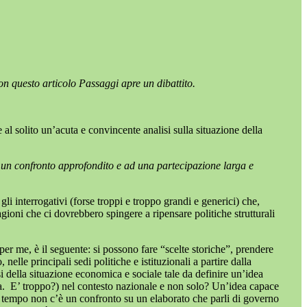
Con questo articolo Passaggi apre un dibattito.
 al solito un’acuta e convincente analisi sulla situazione della
d un confronto approfondito e ad una partecipazione larga e
i interrogativi (forse troppi e troppo grandi e generici) che,
oni che ci dovrebbero spingere a ripensare politiche strutturali
er me, è il seguente: si possono fare “scelte storiche”, prendere
lle principali sedi politiche e istituzionali a partire dalla
i della situazione economica e sociale tale da definire
un’idea
a.
E’ troppo?) nel contesto nazionale e non solo? Un’idea capace
anto tempo non c’è un confronto su un elaborato che parli di governo