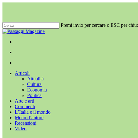
Salta
al
contenuto
principale
Premi invio per cercare o ESC per chiu
Chiudi
ricerca
x-
facebook
youtube
instagram
twitter
cerca
Menu
Menu
cerca
Menu
Articoli
Attualità
Cultura
Economia
Politica
Arte e arti
Commenti
L’Italia e il mondo
Menu d’autore
Recensioni
Video