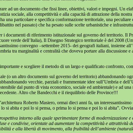
are ad un documento che fissi linee, obiettivi, valori e impegni. Un elabo
stizia sociale, alla competitività e alla capacità di attrazione della nostra
 una particolare e specifica conformazione territoriale, una peculiare 
battito nel passato) che ha pesato sulle scelte urbanistiche e infrastruttu
i documenti di riferimento istituzionale sul governo del territorio. Il 
ore verde dell’Italia), Il Disegno Strategico territoriale è del 2008 (Umbr
ssantissimo convegno –settembre 2015- dei geografi italiani, insieme all’
’Umbria tra marginalità e centralità che doveva portare alla discussione
mportante e scegliere il metodo di un largo e qualificato confronto, co
nale (o un altro documento sul governo del territorio) abbandonando ogni
to abbandonando vecchie, parziali e frammentate idee sull’Umbria e dell’
enibile dal punto di vista economico, sociale ed ambientale) e ad una mi
ecedente. Altro che Bandecchi e il riequilibrio delle Province!!!
architettura Roberto Masiero, ormai dieci anni fa, un interessantissimo e, 
ma lo si abita e poi lo si pensa, o prima lo si pensa e poi lo si abita”. O
spettiva intorno alla quale sperimentare forme di modernizzazione e ci
use e condivise, orientate ad aumentare la competitività e attrattività de
ibilità e alla libertà di movimento, alla fruibilità dell’ambiente (natural