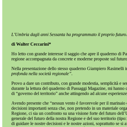
L’Umbria dagli anni Sessanta ha programmato il proprio futur
di Walter Ceccarini*
Ho letto con grande interesse il saggio che apre il quaderno di Pas
regione accompagnata da concrete e moderne proposte sul futuro in m
Nella presentazione dello stesso quaderno Giampiero Rasimelli i
profonda nella società regionale”.
Provo a dare un contributo, con grande modestia, semplicità e senz
durante la lettura del quaderno di Passaggi Magazine, mi hanno c
di “governo del territorio” anche attingendo ad alcune esperienze
Avendo presente che “nessun vento è favorevole per il marinaio ch
decisioni importanti senza che, non pretendo in un materiale organ
Regione, ci sia un confronto su una visione forte del futuro dell’
generale del futuro della nostra Regione e del suo territorio (ti
di guidare le nostre decisioni e le nostre azioni, soprattutto se s