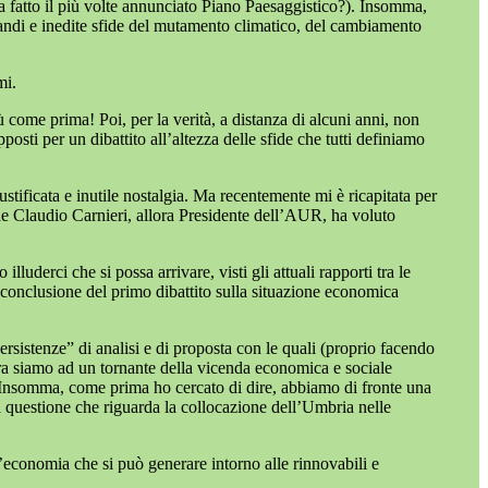
e ha fatto il più volte annunciato Piano Paesaggistico?). Insomma,
randi e inedite sfide del mutamento climatico, del cambiamento
emi.
 come prima! Poi, per la verità, a distanza di alcuni anni, non
ti per un dibattito all’altezza delle sfide che tutti definiamo
ustificata e inutile nostalgia. Ma recentemente mi è ricapitata per
che Claudio Carnieri, allora Presidente dell’AUR, ha voluto
derci che si possa arrivare, visti gli attuali rapporti tra le
conclusione del primo dibattito sulla situazione economica
ersistenze” di analisi e di proposta con le quali (proprio facendo
llora siamo ad un tornante della vicenda economica e sociale
. Insomma, come prima ho cercato di dire, abbiamo di fronte una
na questione che riguarda la collocazione dell’Umbria nelle
l’economia che si può generare intorno alle rinnovabili e