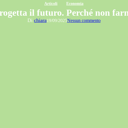
Articoli
Economia
getta il futuro. Perché non farn
Di
chiara
19/09/2025
Nessun commento