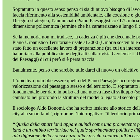
Soprattutto in questo senso penso ci sia di nuovo bisogno di lavor
faccia riferimento alla sostenibilità ambientale, alla coesione e giu
Disegno strategico, l’annunciato Piano Paesaggistico? L’Umbria ha
dimensione policentrica (termine che ha caratterizzato a lungo il di
Se la memoria non mi tradisce, la cadenza è più che decennale per 
Piano Urbanistico Territoriale risale al 2000 (Umbria sostenibile cu
stato fatto un eccellente lavoro di preparazione (tra cui un intere
ha portato alla pubblicazione degli atti sulla rivista Geotema: L
dei Paesaggi) di cui però si è persa traccia.
Banalmente, penso che sarebbe utile darci di nuovo un obiettivo i
L’obiettivo potrebbe essere quello del Piano Paesaggistico regio
valorizzazione del paesaggio stesso e del territorio. E soprattut
fondamentale per dare impulso ad una nuova fase di sviluppo (sost
cambiato nel profondo la struttura del modello legato al secolo pr
Il sociologo Aldo Bonomi, che ha scritto insieme allo storico dell’
city alla smart land”, ripropone l’interrogativo: “il territorio pri
“Quella della smart land appare quindi come una promettente pro
land è un ambito territoriale nel quale sperimentare politiche diff
alla diffusione della conoscenza, alla crescita creativa, all’access