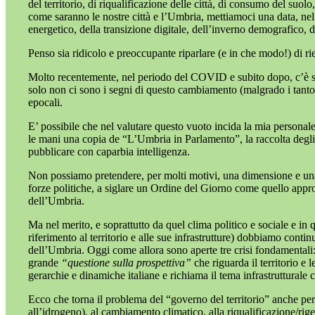
del territorio, di riqualificazione delle città, di consumo del suo
come saranno le nostre città e l’Umbria, mettiamoci una data, nel
energetico, della transizione digitale, dell’inverno demografico, 
Penso sia ridicolo e preoccupante riparlare (e in che modo!) di r
Molto recentemente, nel periodo del COVID e subito dopo, c’è stato
solo non ci sono i segni di questo cambiamento (malgrado i tanto 
epocali.
E’ possibile che nel valutare questo vuoto incida la mia personale,
le mani una copia de “L’Umbria in Parlamento”, la raccolta degli 
pubblicare con caparbia intelligenza.
Non possiamo pretendere, per molti motivi, una dimensione e una qu
forze politiche, a siglare un Ordine del Giorno come quello appro
dell’Umbria.
Ma nel merito, e soprattutto da quel clima politico e sociale e in
riferimento al territorio e alle sue infrastrutture) dobbiamo conti
dell’Umbria. Oggi come allora sono aperte tre crisi fondamentali
grande
“questione sulla prospettiva”
che riguarda il territorio e
gerarchie e dinamiche italiane e richiama il tema infrastruttural
Ecco che torna il problema del “governo del territorio” anche per 
all’idrogeno), al cambiamento climatico, alla riqualificazione/rigen