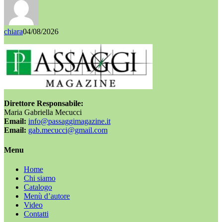
chiara
04/08/2026
Direttore Responsabile:
Maria Gabriella Mecucci
Email:
info@passaggimagazine.it
Email:
gab.mecucci@gmail.com
Menu
Home
Chi siamo
Catalogo
Menù d’autore
Video
Contatti