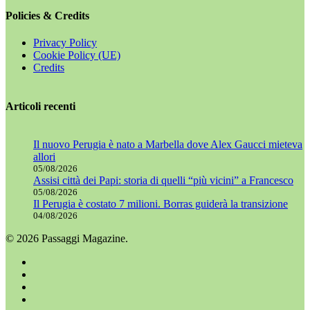
Policies & Credits
Privacy Policy
Cookie Policy (UE)
Credits
Articoli recenti
Il nuovo Perugia è nato a Marbella dove Alex Gaucci mieteva
allori
05/08/2026
Assisi città dei Papi: storia di quelli “più vicini” a Francesco
05/08/2026
Il Perugia è costato 7 milioni. Borras guiderà la transizione
04/08/2026
© 2026 Passaggi Magazine.
x-
twitter
facebook
youtube
instagram