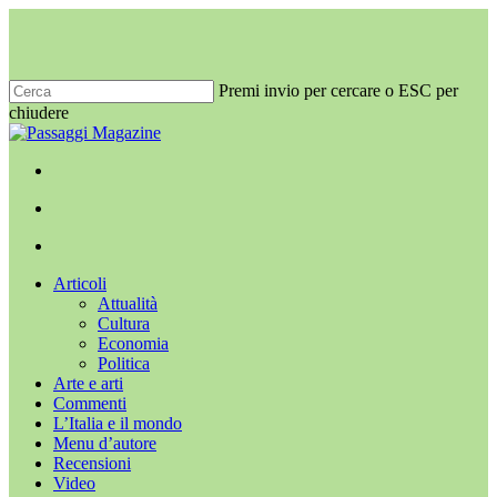
Salta
al
contenuto
principale
Premi invio per cercare o ESC per
chiudere
Chiudi
ricerca
x-
facebook
youtube
instagram
twitter
cerca
Menu
Menu
cerca
Menu
Articoli
Attualità
Cultura
Economia
Politica
Arte e arti
Commenti
L’Italia e il mondo
Menu d’autore
Recensioni
Video