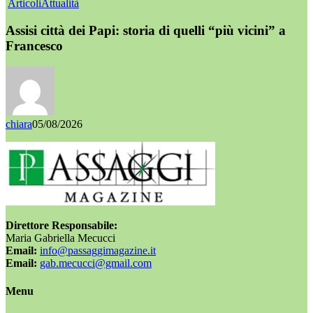
Articoli
Attualità
Assisi città dei Papi: storia di quelli “più vicini” a
Francesco
chiara
05/08/2026
Direttore Responsabile:
Maria Gabriella Mecucci
Email:
info@passaggimagazine.it
Email:
gab.mecucci@gmail.com
Menu