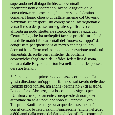
superando nel dialogo timidezze, eventuali
incomprensioni e scoprendo invece le ragioni delle
convenienze reciproche, degli interessi e del destino
comune. Hanno chiesto di trattare insieme col Governo
Nazionale sui trasporti, sui collegamenti interregionali e
verso il resto del paese, un segnale significativo che
affronta un nodo strutturale storico, di arretratezza del
Centro Italia, che ha molteplici facce e priorità, ma che è
una delle matrici fondamentali del “nuovo sviluppo” da
conquistare per quell’Italia di mezzo che negli ultimi
decenni ha sofferto moltissimo la polarizzazione nord-sud
alimentata da scelte centralistiche, da politiche
economiche sbagliate e da un’idea federalista distorta,
lontana dalle Regioni e distorsiva nella lettura del paese e
dei suoi territori.
Si è trattato di un primo robusto passo compiuto nella
giusta direzione, un’opportunità messa sul tavolo delle due
Regioni protagoniste, ma anche (perché no ?) di Marche,
Lazio e forse Abruzzo, una boccata di ossigeno per
l’Umbria che è pienamente consapevole di non poter
affrontare da sola i nodi che sono sul tappeto. Eccoli:
Trasporti, Sanità, emergenza acque del Trasimeno, Cultura
con al centro le celebrazioni Francescane (anche nel 2026,
a 800 anni dalla morte del Santo di Assisi). E – come si è