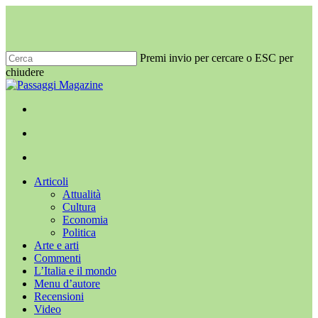
Salta
al
contenuto
principale
Premi invio per cercare o ESC per
chiudere
Chiudi
ricerca
x-
facebook
youtube
instagram
twitter
cerca
Menu
Menu
cerca
Menu
Articoli
Attualità
Cultura
Economia
Politica
Arte e arti
Commenti
L’Italia e il mondo
Menu d’autore
Recensioni
Video