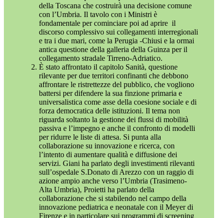
della Toscana che costruirà una decisione comune
con l’Umbria. Il tavolo con i Ministri è
fondamentale per cominciare poi ad aprire
il
discorso complessivo sui collegamenti interregionali
e tra i due mari, come la Perugia -Chiusi e la ormai
antica questione della galleria della Guinza per il
collegamento stradale Tirreno-Adriatico.
È stato affrontato il capitolo Sanità, questione
rilevante per due territori confinanti che debbono
affrontare le ristrettezze del pubblico, che vogliono
battersi per difendere la sua finzione primaria e
universalistica come asse della coesione sociale e di
forza democratica delle istituzioni. Il tema non
riguarda soltanto la gestione dei flussi di mobilità
passiva e l’impegno e anche il confronto di modelli
per ridurre le liste di attesa. Si punta alla
collaborazione su innovazione e ricerca, con
l’intento di aumentare qualità e diffusione dei
servizi. Giani ha parlato degli investimenti rilevanti
sull’ospedale S.Donato di Arezzo con un raggio di
azione ampio anche verso l’Umbria (Trasimeno-
Alta Umbria), Proietti ha parlato della
collaborazione che si stabilendo nel campo della
innovazione pediatrica e neonatale con il Meyer di
Firenze e in particolare sui programmi di screening