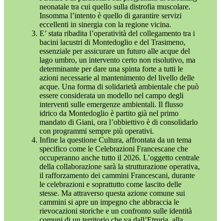
neonatale tra cui quello sulla distrofia muscolare.
Insomma l’intento è quello di garantire servizi
eccellenti in sinergia con la regione vicina.
E’ stata ribadita l’operatività del collegamento tra i
bacini lacustri di Montedoglio e del Trasimeno,
essenziale per assicurare un futuro alle acque del
lago umbro, un intervento certo non risolutivo, ma
determinante per dare una spinta forte a tutti le
azioni necessarie al mantenimento del livello delle
acque. Una forma di solidarietà ambientale che può
essere considerata un modello nel campo degli
interventi sulle emergenze ambientali. Il flusso
idrico da Montedoglio è partito già nel primo
mandato di Giani, ora l’obbiettivo è di consolidarlo
con programmi sempre più operativi.
Infine la questione Cultura, affrontata da un tema
specifico come le Celebrazioni Francescane che
occuperanno anche tutto il 2026. L’oggetto centrale
della collaborazione sarà la strutturazione operativa,
il rafforzamento dei cammini Francescani, durante
le celebrazioni e soprattutto come lascito delle
stesse. Ma attraverso questa azione comune sui
cammini si apre un impegno che abbraccia le
rievocazioni storiche e un confronto sulle identità
comuni di un territorio che va dall’Etruria, alla