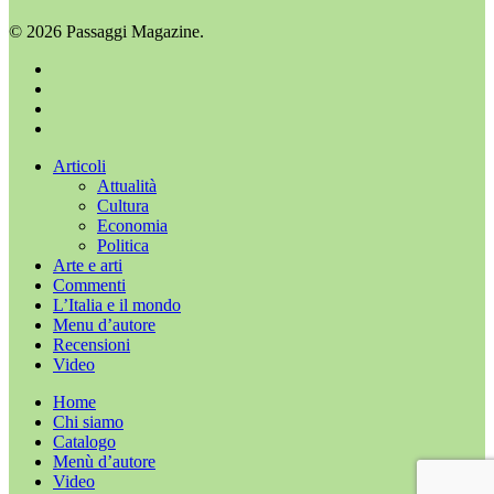
© 2026 Passaggi Magazine.
x-
twitter
facebook
youtube
instagram
Chiudi
Articoli
menu
Attualità
Cultura
Economia
Politica
Arte e arti
Commenti
L’Italia e il mondo
Menu d’autore
Recensioni
Video
Home
Chi siamo
Catalogo
Menù d’autore
Video