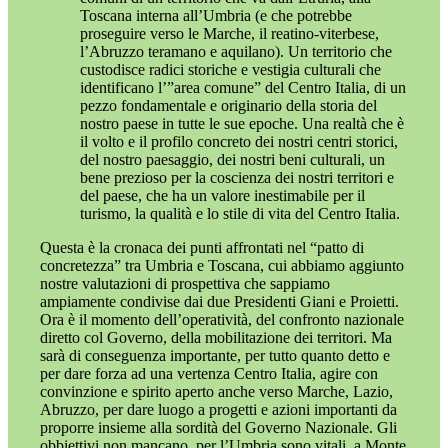
Toscana interna all’Umbria (e che potrebbe
proseguire verso le Marche, il reatino-viterbese,
l’Abruzzo teramano e aquilano). Un territorio che
custodisce radici storiche e vestigia culturali che
identificano l’”area comune” del Centro Italia, di un
pezzo fondamentale e originario della storia del
nostro paese in tutte le sue epoche. Una realtà che è
il volto e il profilo concreto dei nostri centri storici,
del nostro paesaggio, dei nostri beni culturali, un
bene prezioso per la coscienza dei nostri territori e
del paese, che ha un valore inestimabile per il
turismo, la qualità e lo stile di vita del Centro Italia.
Questa è la cronaca dei punti affrontati nel “patto di
concretezza” tra Umbria e Toscana, cui abbiamo aggiunto
nostre valutazioni di prospettiva che sappiamo
ampiamente condivise dai due Presidenti Giani e Proietti.
Ora è il momento dell’operatività, del confronto nazionale
diretto col Governo, della mobilitazione dei territori. Ma
sarà di conseguenza importante, per tutto quanto detto e
per dare forza ad una vertenza Centro Italia, agire con
convinzione e spirito aperto anche verso Marche, Lazio,
Abruzzo, per dare luogo a progetti e azioni importanti da
proporre insieme alla sordità del Governo Nazionale. Gli
obbiettivi non mancano, per l’Umbria sono vitali, a Monte