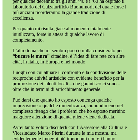
per qualche decennio tra gli anni ’40 e i ’60 ha ospitato il
laboratorio del Calzaturificio Buonumori, del quale forse i
più anziani ricorderanno la grande tradizione di
eccellenza.
Per quanto mi risulta giace al momento totalmente
inutilizzato, forse in attesa di qualche lavoro di
completamento.
L’altro tema che mi sembra poco o nulla considerato per
“bucare le mura”
cittadine, è l’idea di fare rete con altre
città, in Italia, in Europa e nel mondo.
Luoghi con cui attuare il confronto e la condivisione delle
reciproche attività artistiche con evidente beneficio per la
promozione dei talenti locali – che garantisco ci sono –
oltre che in termini di arricchimento generale.
Può darsi che quanto ho esposto contenga qualche
imprecisione o qualche dimenticanza, cionondimeno nel
complesso ritengo che i problemi che ho esposto meritino
maggiore attenzione di quanta gliene viene dedicata.
Avrei tanto voluto discuterli con l’Assessore alla Cultura e
Vicesindaco Marco Pierini durante la mia mostra, ma
evidentemente impegni più importanti non gli hanno