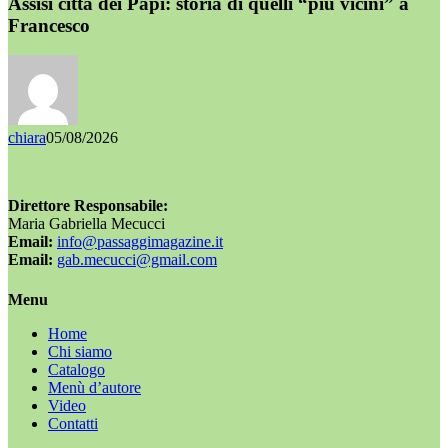
Assisi città dei Papi: storia di quelli “più vicini” a
Francesco
chiara
05/08/2026
Direttore Responsabile:
Maria Gabriella Mecucci
Email:
info@passaggimagazine.it
Email:
gab.mecucci@gmail.com
Menu
Home
Chi siamo
Catalogo
Menù d’autore
Video
Contatti