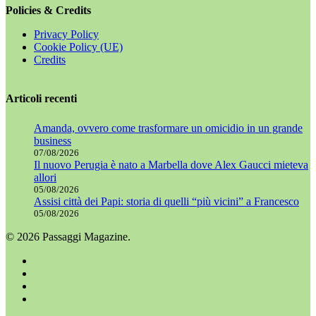
Policies & Credits
Privacy Policy
Cookie Policy (UE)
Credits
Articoli recenti
Amanda, ovvero come trasformare un omicidio in un grande
business
07/08/2026
Il nuovo Perugia è nato a Marbella dove Alex Gaucci mieteva
allori
05/08/2026
Assisi città dei Papi: storia di quelli “più vicini” a Francesco
05/08/2026
© 2026 Passaggi Magazine.
x-
twitter
facebook
youtube
instagram