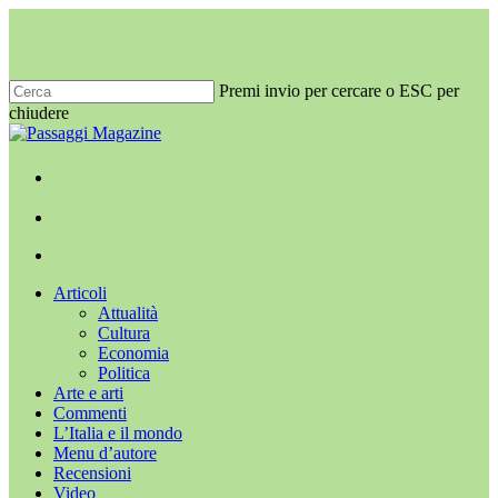
Salta
al
contenuto
principale
Premi invio per cercare o ESC per
chiudere
Chiudi
ricerca
x-
facebook
youtube
instagram
twitter
cerca
Menu
Menu
cerca
Menu
Articoli
Attualità
Cultura
Economia
Politica
Arte e arti
Commenti
L’Italia e il mondo
Menu d’autore
Recensioni
Video