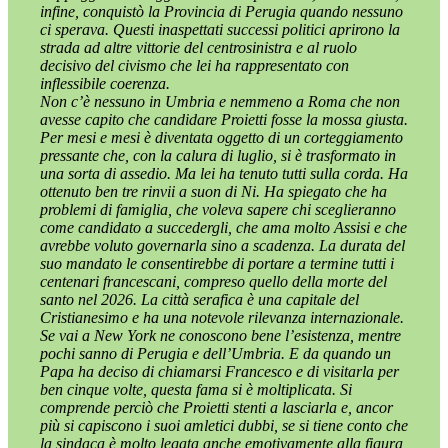
infine, conquistò la Provincia di Perugia quando nessuno
ci sperava. Questi inaspettati successi politici aprirono la
strada ad altre vittorie del centrosinistra e al ruolo
decisivo del civismo che lei ha rappresentato con
inflessibile coerenza.
Non c’è nessuno in Umbria e nemmeno a Roma che non
avesse capito che candidare Proietti fosse la mossa giusta.
Per mesi e mesi è diventata oggetto di un corteggiamento
pressante che, con la calura di luglio, si è trasformato in
una sorta di assedio. Ma lei ha tenuto tutti sulla corda. Ha
ottenuto ben tre rinvii a suon di Ni. Ha spiegato che ha
problemi di famiglia, che voleva sapere chi sceglieranno
come candidato a succedergli, che ama molto Assisi e che
avrebbe voluto governarla sino a scadenza. La durata del
suo mandato le consentirebbe di portare a termine tutti i
centenari francescani, compreso quello della morte del
santo nel 2026. La città serafica è una capitale del
Cristianesimo e ha una notevole rilevanza internazionale.
Se vai a New York ne conoscono bene l’esistenza, mentre
pochi sanno di Perugia e dell’Umbria. E da quando un
Papa ha deciso di chiamarsi Francesco e di visitarla per
ben cinque volte, questa fama si è moltiplicata. Si
comprende perciò che Proietti stenti a lasciarla e, ancor
più si capiscono i suoi amletici dubbi, se si tiene conto che
la sindaca è molto legata anche emotivamente alla figura