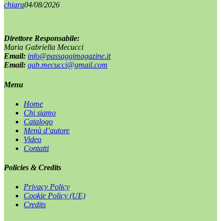
chiara
04/08/2026
Direttore Responsabile:
Maria Gabriella Mecucci
Email:
info@passaggimagazine.it
Email:
gab.mecucci@gmail.com
Menu
Home
Chi siamo
Catalogo
Menù d’autore
Video
Contatti
Policies & Credits
Privacy Policy
Cookie Policy (UE)
Credits