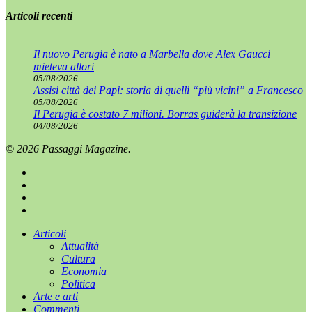
Articoli recenti
Il nuovo Perugia è nato a Marbella dove Alex Gaucci
mieteva allori
05/08/2026
Assisi città dei Papi: storia di quelli “più vicini” a Francesco
05/08/2026
Il Perugia è costato 7 milioni. Borras guiderà la transizione
04/08/2026
© 2026 Passaggi Magazine.
x-
twitter
facebook
youtube
instagram
Chiudi
Articoli
menu
Attualità
Cultura
Economia
Politica
Arte e arti
Commenti