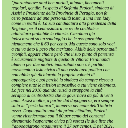
Quarantanove anni ben portati, minuta, lineamenti
regolari, gentile: l’aspetto di Stefania Proietti, sindaca di
Assisi e Presidente della Provincia di Perugia, non fa
certo pensare ad una personalità tosta, a una iron lady
come in realtà è. La sua candidatura alla presidenza della
Regione per il centrosinistra ne rende credibile e
addirittura probabile la vittoria. Circolano già
indiscrezioni su un sondaggio che le assegnerebbe
nientemeno che il 60 per cento. Ma queste sono solo voci
a cui va dato il peso che meritano. Aldilà delle percentuali
trionfali, appare chiaro però che il suo punto di partenza
è sicuramente migliore di quello di Vittoria Ferdinandi
almeno per due motivi: innanzitutto non c’è partito,
movimento o lista civica di una vasta area politica che
non abbia già dichiarato la propria volontà di
appoggiarla; e poi perché la sindaca da sempre riesce a
compiere tutte le mission impossible a cui viene chiamata.
Lo fece nel 2016 quando riuscì a strappare la città
serafica al centrodestra che la governava da più di venti
anni. Assisi inoltre, a partire dal dopoguerra, era sempre
stata la “perla bianca”, immersa nel mare dell’Umbria
rossa. Dopo quattro anni da primo cittadino, Proietti
venne riconfermata con il 60 per cento dei consensi
diventando l’esponente civica più votata (le due liste che
l’appoggiarono raggiunsero il 27 per cento). E nel 2021,