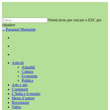
Salta
al
contenuto
principale
Premi invio per cercare o ESC per
chiudere
Chiudi
ricerca
x-
facebook
youtube
instagram
twitter
cerca
Menu
Menu
cerca
Menu
Articoli
Attualità
Cultura
Economia
Politica
Arte e arti
Commenti
L’Italia e il mondo
Menu d’autore
Recensioni
Video