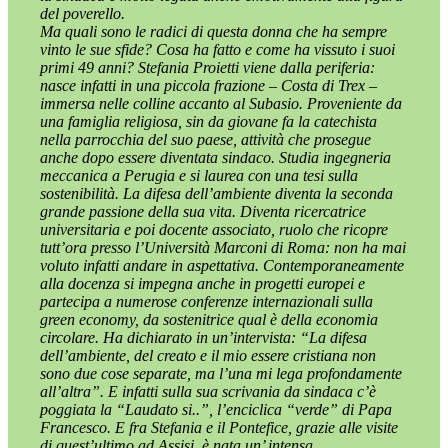
del poverello.
Ma quali sono le radici di questa donna che ha sempre
vinto le sue sfide? Cosa ha fatto e come ha vissuto i suoi
primi 49 anni? Stefania Proietti viene dalla periferia:
nasce infatti in una piccola frazione – Costa di Trex –
immersa nelle colline accanto al Subasio. Proveniente da
una famiglia religiosa, sin da giovane fa la catechista
nella parrocchia del suo paese, attività che prosegue
anche dopo essere diventata sindaco. Studia ingegneria
meccanica a Perugia e si laurea con una tesi sulla
sostenibilità. La difesa dell’ambiente diventa la seconda
grande passione della sua vita. Diventa ricercatrice
universitaria e poi docente associato, ruolo che ricopre
tutt’ora presso l’Università Marconi di Roma: non ha mai
voluto infatti andare in aspettativa. Contemporaneamente
alla docenza si impegna anche in progetti europei e
partecipa a numerose conferenze internazionali sulla
green economy, da sostenitrice qual è della economia
circolare. Ha dichiarato in un’intervista: “La difesa
dell’ambiente, del creato e il mio essere cristiana non
sono due cose separate, ma l’una mi lega profondamente
all’altra”. E infatti sulla sua scrivania da sindaca c’è
poggiata la “Laudato si..”, l’enciclica “verde” di Papa
Francesco. E fra Stefania e il Pontefice, grazie alle visite
di quest’ultimo ad Assisi, è nata un’ intensa