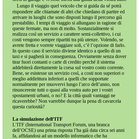
Lungo il viaggio quel veicolo che si guida da sé potrà
rispondere alle chiamate di altri che chiedano di partire ed
arrivare in luoghi che sono disposti lungo il percorso già
prestabilito. I tempi di viaggio si allungano in ragione di
queste fermate, ma non di molto. Sostanzialmente si
realizza così un servizio a carattere semi-collettivo, i cui
costi vengono sempre ripartiti tra più utenze. Volendo, se
avrete fretta e vorrete viaggiare soli, c’è l’opzione di farlo.
In questo caso il servizio diviene identico a quello di un
taxi e si pagherà in conseguenza. Ovviamente senza dover
tirar fuori contanti o carte di credito perché il sistema
addebiterà direttamente la corsa sul vostro conto corrente.
Bene, se esistesse un servizio così, a costi non superiori o
meglio addirittura inferiori a quelli che sopportate
normalmente per muovervi lungo l’arco dell’anno, non
rinuncereste tutti o quasi alla vostra auto per i vostri
spostamenti urbani, o no? E la città quali vantaggi ne
ricaverebbe? Non varrebbe dunque la pena di cavarcela
questa curiosità?
La simulazione dell’ITF
L’ITF (International Transport Forum, una branca
dell’OCSE) una prima risposta l’ha già data circa sei anni
fa, affidandosi ad un modello informatico che ha