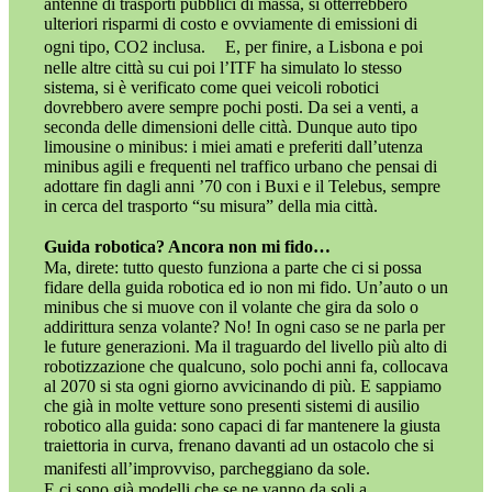
antenne di trasporti pubblici di massa, si otterrebbero
ulteriori risparmi di costo e ovviamente di emissioni di
ogni tipo, CO2 inclusa. E, per finire, a Lisbona e poi
nelle altre città su cui poi l’ITF ha simulato lo stesso
sistema, si è verificato come quei veicoli robotici
dovrebbero avere sempre pochi posti. Da sei a venti, a
seconda delle dimensioni delle città. Dunque auto tipo
limousine o minibus: i miei amati e preferiti dall’utenza
minibus agili e frequenti nel traffico urbano che pensai di
adottare fin dagli anni ’70 con i Buxi e il Telebus, sempre
in cerca del trasporto “su misura” della mia città.
Guida robotica? Ancora non mi fido…
Ma, direte: tutto questo funziona a parte che ci si possa
fidare della guida robotica ed io non mi fido. Un’auto o un
minibus che si muove con il volante che gira da solo o
addirittura senza volante? No! In ogni caso se ne parla per
le future generazioni. Ma il traguardo del livello più alto di
robotizzazione che qualcuno, solo pochi anni fa, collocava
al 2070 si sta ogni giorno avvicinando di più. E sappiamo
che già in molte vetture sono presenti sistemi di ausilio
robotico alla guida: sono capaci di far mantenere la giusta
traiettoria in curva, frenano davanti ad un ostacolo che si
manifesti all’improvviso, parcheggiano da sole.
E ci sono già modelli che se ne vanno da soli a