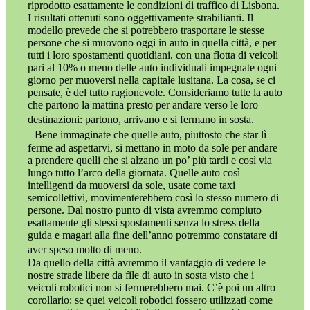
riprodotto esattamente le condizioni di traffico di Lisbona.
I risultati ottenuti sono oggettivamente strabilianti. Il
modello prevede che si potrebbero trasportare le stesse
persone che si muovono oggi in auto in quella città, e per
tutti i loro spostamenti quotidiani, con una flotta di veicoli
pari al 10% o meno delle auto individuali impegnate ogni
giorno per muoversi nella capitale lusitana. La cosa, se ci
pensate, è del tutto ragionevole. Consideriamo tutte la auto
che partono la mattina presto per andare verso le loro
destinazioni: partono, arrivano e si fermano in sosta.
Bene immaginate che quelle auto, piuttosto che star lì
ferme ad aspettarvi, si mettano in moto da sole per andare
a prendere quelli che si alzano un po’ più tardi e così via
lungo tutto l’arco della giornata. Quelle auto così
intelligenti da muoversi da sole, usate come taxi
semicollettivi, movimenterebbero così lo stesso numero di
persone. Dal nostro punto di vista avremmo compiuto
esattamente gli stessi spostamenti senza lo stress della
guida e magari alla fine dell’anno potremmo constatare di
aver speso molto di meno.
Da quello della città avremmo il vantaggio di vedere le
nostre strade libere da file di auto in sosta visto che i
veicoli robotici non si fermerebbero mai. C’è poi un altro
corollario: se quei veicoli robotici fossero utilizzati come