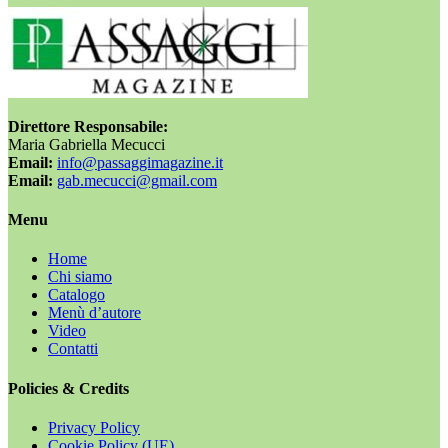
Direttore Responsabile:
Maria Gabriella Mecucci
Email:
info@passaggimagazine.it
Email:
gab.mecucci@gmail.com
Menu
Home
Chi siamo
Catalogo
Menù d’autore
Video
Contatti
Policies & Credits
Privacy Policy
Cookie Policy (UE)