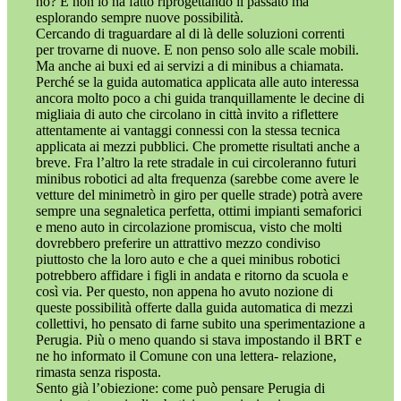
no? E non lo ha fatto riprogettando il passato ma
esplorando sempre nuove possibilità.
Cercando di traguardare al di là delle soluzioni correnti
per trovarne di nuove. E non penso solo alle scale mobili.
Ma anche ai buxi ed ai servizi a di minibus a chiamata.
Perché se la guida automatica applicata alle auto interessa
ancora molto poco a chi guida tranquillamente le decine di
migliaia di auto che circolano in città invito a riflettere
attentamente ai vantaggi connessi con la stessa tecnica
applicata ai mezzi pubblici. Che promette risultati anche a
breve. Fra l’altro la rete stradale in cui circoleranno futuri
minibus robotici ad alta frequenza (sarebbe come avere le
vetture del minimetrò in giro per quelle strade) potrà avere
sempre una segnaletica perfetta, ottimi impianti semaforici
e meno auto in circolazione promiscua, visto che molti
dovrebbero preferire un attrattivo mezzo condiviso
piuttosto che la loro auto e che a quei minibus robotici
potrebbero affidare i figli in andata e ritorno da scuola e
così via. Per questo, non appena ho avuto nozione di
queste possibilità offerte dalla guida automatica di mezzi
collettivi, ho pensato di farne subito una sperimentazione a
Perugia. Più o meno quando si stava impostando il BRT e
ne ho informato il Comune con una lettera- relazione,
rimasta senza risposta.
Sento già l’obiezione: come può pensare Perugia di