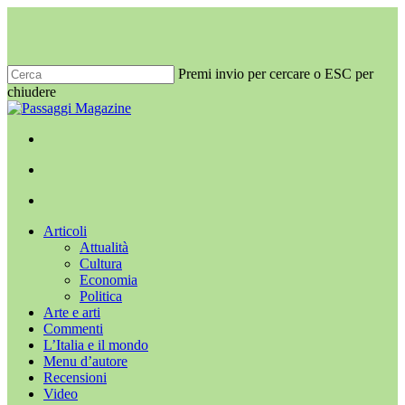
Salta
al
contenuto
principale
Premi invio per cercare o ESC per
chiudere
Chiudi
ricerca
x-
facebook
youtube
instagram
twitter
cerca
Menu
Menu
cerca
Menu
Articoli
Attualità
Cultura
Economia
Politica
Arte e arti
Commenti
L’Italia e il mondo
Menu d’autore
Recensioni
Video