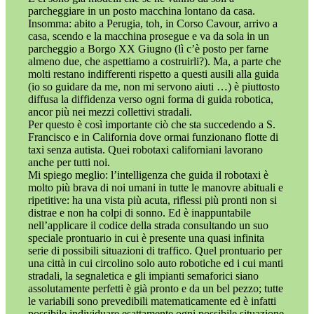
parcheggiare in un posto macchina lontano da casa.
Insomma: abito a Perugia, toh, in Corso Cavour, arrivo a
casa, scendo e la macchina prosegue e va da sola in un
parcheggio a Borgo XX Giugno (lì c’è posto per farne
almeno due, che aspettiamo a costruirli?). Ma, a parte che
molti restano indifferenti rispetto a questi ausili alla guida
(io so guidare da me, non mi servono aiuti …) è piuttosto
diffusa la diffidenza verso ogni forma di guida robotica,
ancor più nei mezzi collettivi stradali.
Per questo è così importante ciò che sta succedendo a S.
Francisco e in California dove ormai funzionano flotte di
taxi senza autista. Quei robotaxi californiani lavorano
anche per tutti noi.
Mi spiego meglio: l’intelligenza che guida il robotaxi è
molto più brava di noi umani in tutte le manovre abituali e
ripetitive: ha una vista più acuta, riflessi più pronti non si
distrae e non ha colpi di sonno. Ed è inappuntabile
nell’applicare il codice della strada consultando un suo
speciale prontuario in cui è presente una quasi infinita
serie di possibili situazioni di traffico. Quel prontuario per
una città in cui circolino solo auto robotiche ed i cui manti
stradali, la segnaletica e gli impianti semaforici siano
assolutamente perfetti è già pronto e da un bel pezzo; tutte
le variabili sono prevedibili matematicamente ed è infatti
possibile individuare esattamente ogni possibile situazione