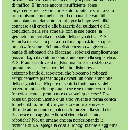
di traffico. E’ invece ancora insufficiente, forse
largamente, nel caso in cui le auto robotiche si muovano
in promiscuo con quelle a guida umana. Le variabili
aumentano rapidamente proprio per la imprevedibilità
connesse agli errori o alle bizzarrie dei guidatori e alle
condizioni della rete stradale, con le sue buche, la
geometria imperfetta e lo stato della segnaletica. A S.
Francisco dove si registra una forte opposizione a questa
novità – forse non del tutto disinteressata – agiscono
bande di sabotatori che bloccano i robotaxi semplicemente
piazzandogli davanti un cono arancione della segnaletica.
A S. Francisco dove si registra una forte opposizione a
questa novità – forse non del tutto disinteressata –
agiscono bande di sabotatori che bloccano i robotaxi
semplicemente piazzandogli davanti un cono arancione
della segnaletica. Mi pare di sentirla l’intelligenza del
mezzo robotico che ragiona tra sé e sé mentre consulta
freneticamente il prontuario: cosa sarà quel coso? E se
fosse un piccolo umano o un altro vivente a forma conica?
Io nel dubbio, freno! Un guidatore normale invece
difronte ad un cono segnaletico in mezzo alla strada lo
riconosce e lo aggira. Allora si rinuncia alle auto
robotiche? No, un umano che sta perfezionando le
tecniche di I.A. spiega la cosa al roboguidatore e aggiorna