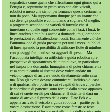
segnaletica come quelle che affrontiamo ogni giorno qui a
Perugia e, soprattutto in promiscuo con altri veicoli,
robotici o meno che siano: performance queste certamente
non da poco. Ma supponiamo dunque per un istante che
ciò divenga possibile e continuiamo a sognare. O meglio,
a progettare secondo una varietà di formule che si
innestano su quelle oggi conosciute come i taxi, i buxi, le
linee autobus e minibus anche a domanda, migliorandone
le prestazioni ed abbattendone i costi. Esattamente ciò che
l’automazione di guida prospetta per tutti i mezzi pubblici
di linea aprendo la possibilità di utilizzare flotte di minibus
con passaggi frequenti senza aggravi di spesa. Ma
l’accoppiata intelligenza artificiale e guida robotica apre
prospettive di spostamento del tutto nuove, in particolare
nel trasporto a domanda. Immaginate di poter chiamare da
casa comunicando al sistema dove volete andare un
veicolo capace di arrivare vuoto direttamente sotto casa
tua. Non gli avrete dovuto comunicare l’indirizzo di casa
o di qualsiasi altro posto in cui vi capiti di trovarvi perché
le coordinate di partenza sono fornite dallo stesso apparato
di cui vi sarete serviti per chiamare. Il sistema vi darà un
orario di arrivo e il prezzo della corsa. Date l’ok e –
appena arrivato il veicolo a guida robotica – partite per la
vostra destinazione. Esattamente come fareste se foste
scesi in garage e vi foste messi alla guida della vostra auto.