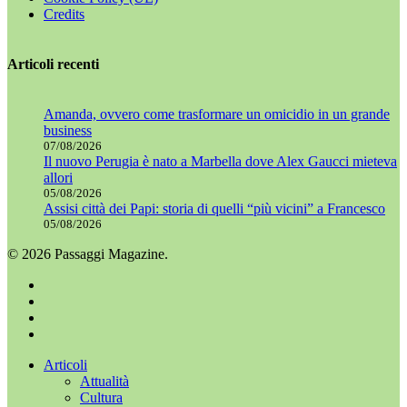
Credits
Articoli recenti
Amanda, ovvero come trasformare un omicidio in un grande
business
07/08/2026
Il nuovo Perugia è nato a Marbella dove Alex Gaucci mieteva
allori
05/08/2026
Assisi città dei Papi: storia di quelli “più vicini” a Francesco
05/08/2026
© 2026 Passaggi Magazine.
x-
twitter
facebook
youtube
instagram
Chiudi
Articoli
menu
Attualità
Cultura