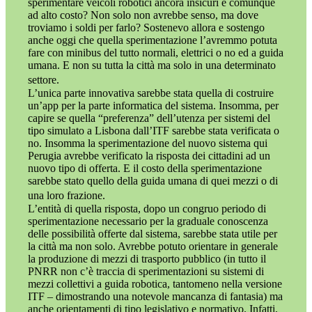
sperimentare veicoli robotici ancora insicuri e comunque
ad alto costo? Non solo non avrebbe senso, ma dove
troviamo i soldi per farlo? Sostenevo allora e sostengo
anche oggi che quella sperimentazione l’avremmo potuta
fare con minibus del tutto normali, elettrici o no ed a guida
umana. E non su tutta la città ma solo in una determinato
settore.
L’unica parte innovativa sarebbe stata quella di costruire
un’app per la parte informatica del sistema. Insomma, per
capire se quella “preferenza” dell’utenza per sistemi del
tipo simulato a Lisbona dall’ITF sarebbe stata verificata o
no. Insomma la sperimentazione del nuovo sistema qui
Perugia avrebbe verificato la risposta dei cittadini ad un
nuovo tipo di offerta. E il costo della sperimentazione
sarebbe stato quello della guida umana di quei mezzi o di
una loro frazione.
L’entità di quella risposta, dopo un congruo periodo di
sperimentazione necessario per la graduale conoscenza
delle possibilità offerte dal sistema, sarebbe stata utile per
la città ma non solo. Avrebbe potuto orientare in generale
la produzione di mezzi di trasporto pubblico (in tutto il
PNRR non c’è traccia di sperimentazioni su sistemi di
mezzi collettivi a guida robotica, tantomeno nella versione
ITF – dimostrando una notevole mancanza di fantasia) ma
anche orientamenti di tipo legislativo e normativo. Infatti,