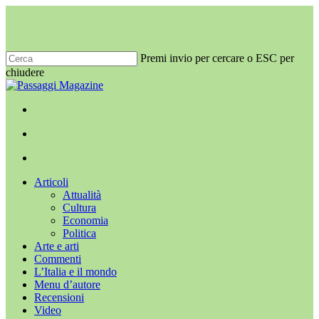
Salta
al
contenuto
principale
Premi invio per cercare o ESC per
chiudere
Chiudi
ricerca
x-
facebook
youtube
instagram
twitter
cerca
Menu
Menu
cerca
Menu
Articoli
Attualità
Cultura
Economia
Politica
Arte e arti
Commenti
L’Italia e il mondo
Menu d’autore
Recensioni
Video