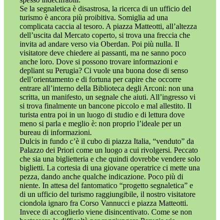
Se la segnaletica è disastrosa, la ricerca di un ufficio del
turismo è ancora più proibitiva. Somiglia ad una
complicata caccia al tesoro. A piazza Matteotti, all’altezza
dell’uscita dal Mercato coperto, si trova una freccia che
invita ad andare verso via Oberdan. Poi più nulla. Il
visitatore deve chiedere ai passanti, ma ne sanno poco
anche loro. Dove si possono trovare informazioni e
depliant su Perugia? Ci vuole una buona dose di senso
dell’orientamento e di fortuna per capire che occorre
entrare all’interno della Biblioteca degli Arconi: non una
scritta, un manifesto, un segnale che aiuti. All’ingresso vi
si trova finalmente un bancone piccolo e mal allestito. Il
turista entra poi in un luogo di studio e di lettura dove
meno si parla e meglio è: non proprio l’ideale per un
bureau di informazioni.
Dulcis in fundo c’è il cubo di piazza Italia, “venduto” da
Palazzo dei Priori come un luogo a cui rivolgersi. Peccato
che sia una biglietteria e che quindi dovrebbe vendere solo
biglietti. La cortesia di una giovane operatrice ci mette una
pezza, dando anche qualche indicazione. Poco più di
niente. In attesa del fantomatico “progetto segnaletica” e
di un ufficio del turismo raggiungibile, il nostro visitatore
ciondola ignaro fra Corso Vannucci e piazza Matteotti.
Invece di accoglierlo viene disincentivato. Come se non