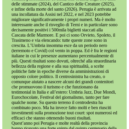
delle stimmate (2024), del Cantico delle Creature (2025),
e infine della morte del santo (2026). Perugia è arrivata ad
una incollatura da Assisi nel 2022, e nel 2023 potrebbe
migliorare significativamente i propri numeri. Ma è molto
interessante anche il risveglio di Terni e in particolare sono
decisamente positivi i 500mila biglietti staccati alla
Cascata delle Marmore. E poi ci sono Orvieto, Spoleto, il
Trasimeno e via elencando: tutte queste zone sono in
crescita. L’Umbria insomma esce da un periodo nero
(terremoto e Covid) col vento in poppa. Ed è fra le regioni
italiane in cui le presenze aumentano percentualmente di
più. Questi risultati sono dovuti, oltreché alla straordinaria
bellezza della regione e alla sua spiritualità, a scelte
politiche fatte in epoche diverse da amministrazioni di
opposto colore politico. Il centrosinistra ha creato, o
comunque aiutato a nascere alcuni dei grandi contenitori
che promuovono il turismo e che funzionano da
testimonial in Italia e all’estero: Umbria Jazz, Due Mondi,
Eurochocolate, Festival del giornalismo, tanto per fare
qualche nome. Su questo terreno il centrodestra ha
combinato poco. Ma ha invece fatto molti e ben riusciti
investimenti sulla promozione tout court: spot numerosi ed
efficaci che stanno ottenendo buoni risultati.
Quest’anno poi Perugia e molte realtà della provincia
hanno ricevuto una forte spinta dal quinto centenario della