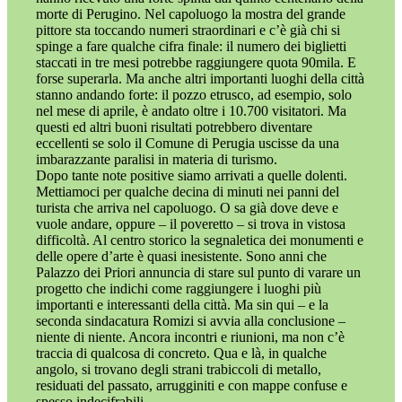
morte di Perugino. Nel capoluogo la mostra del grande
pittore sta toccando numeri straordinari e c’è già chi si
spinge a fare qualche cifra finale: il numero dei biglietti
staccati in tre mesi potrebbe raggiungere quota 90mila. E
forse superarla. Ma anche altri importanti luoghi della città
stanno andando forte: il pozzo etrusco, ad esempio, solo
nel mese di aprile, è andato oltre i 10.700 visitatori. Ma
questi ed altri buoni risultati potrebbero diventare
eccellenti se solo il Comune di Perugia uscisse da una
imbarazzante paralisi in materia di turismo.
Dopo tante note positive siamo arrivati a quelle dolenti.
Mettiamoci per qualche decina di minuti nei panni del
turista che arriva nel capoluogo. O sa già dove deve e
vuole andare, oppure – il poveretto – si trova in vistosa
difficoltà. Al centro storico la segnaletica dei monumenti e
delle opere d’arte è quasi inesistente. Sono anni che
Palazzo dei Priori annuncia di stare sul punto di varare un
progetto che indichi come raggiungere i luoghi più
importanti e interessanti della città. Ma sin qui – e la
seconda sindacatura Romizi si avvia alla conclusione –
niente di niente. Ancora incontri e riunioni, ma non c’è
traccia di qualcosa di concreto. Qua e là, in qualche
angolo, si trovano degli strani trabiccoli di metallo,
residuati del passato, arrugginiti e con mappe confuse e
spesso indecifrabili.