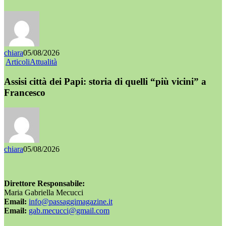
chiara
05/08/2026
Articoli
Attualità
Assisi città dei Papi: storia di quelli “più vicini” a
Francesco
chiara
05/08/2026
Direttore Responsabile:
Maria Gabriella Mecucci
Email:
info@passaggimagazine.it
Email:
gab.mecucci@gmail.com