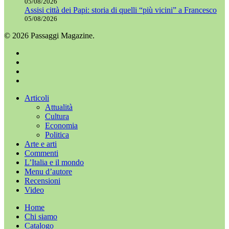
05/08/2026
Assisi città dei Papi: storia di quelli “più vicini” a Francesco
05/08/2026
© 2026 Passaggi Magazine.
x-
twitter
facebook
youtube
instagram
Chiudi
Articoli
menu
Attualità
Cultura
Economia
Politica
Arte e arti
Commenti
L’Italia e il mondo
Menu d’autore
Recensioni
Video
Home
Chi siamo
Catalogo