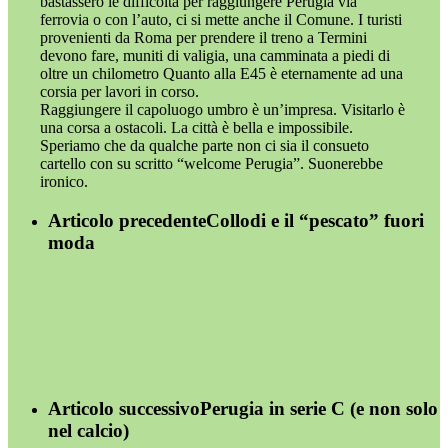
bastassero le difficoltà per raggiungere Perugia via
ferrovia o con l’auto, ci si mette anche il Comune. I turisti
provenienti da Roma per prendere il treno a Termini
devono fare, muniti di valigia, una camminata a piedi di
oltre un chilometro Quanto alla E45 è eternamente ad una
corsia per lavori in corso.
Raggiungere il capoluogo umbro è un’impresa. Visitarlo è
una corsa a ostacoli. La città è bella e impossibile.
Speriamo che da qualche parte non ci sia il consueto
cartello con su scritto “welcome Perugia”. Suonerebbe
ironico.
Articolo precedente
Collodi e il “pescato” fuori
moda
Articolo successivo
Perugia in serie C (e non solo
nel calcio)