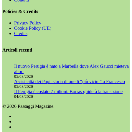
Policies & Credits
Privacy Policy
Cookie Policy (UE)
Credits
Articoli recenti
Il nuovo Perugia è nato a Marbella dove Alex Gaucci mieteva
allori
05/08/2026
Assisi città dei Papi: storia di quelli “più vicini” a Francesco
05/08/2026
Il Perugia è costato 7 milioni. Borras guiderà la transizione
04/08/2026
© 2026 Passaggi Magazine.
x-
twitter
facebook
youtube
instagram