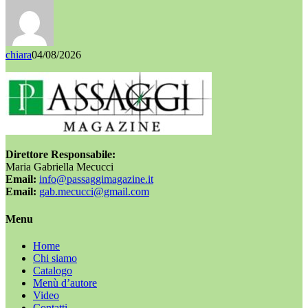
chiara
04/08/2026
Direttore Responsabile:
Maria Gabriella Mecucci
Email:
info@passaggimagazine.it
Email:
gab.mecucci@gmail.com
Menu
Home
Chi siamo
Catalogo
Menù d’autore
Video
Contatti