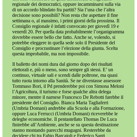
regionale dei democratici, oppure incamminarsi sulla via
di un accordo blindato fra partiti? Sia l’una che l’altra
decisione sono possibili? Non resta che aspettare il fine
settimana o, al massimo, i primi giorni della prossima. Il
Consiglio regionale è infatti convocato per giovedì 19 e
venerdì 20. Per quella data probabilmente l’organigramma
dovrebbe essere bello che fatto. Anche se, volendo, si
potrebbe eleggere in quella sede solo il Presidente del
Consiglio e procrastinare l’elezione della giunta. Scelta
questa improbabile, ma non impossibile.
Il balletto dei nomi dura dal giorno dopo dei risultati
elettorali e, più o meno, sono sempre gli stessi. E’ un
continuo, virtuale sali e scendi dalle poltrone, ma quasi
tutto ruota intorno alla Sanità. Se ne diventasse assessore
Tommaso Bori, il Pd prenderebbe poi con Simona Meloni
l’Agricoltura, il turismo e forse qualche altra delega
minore, mentre il narnese Francesco De Rebotti farebbe il
presidente del Consiglio. Bianca Maria Tagliaferri
(Umbria Domani) andrebbe alla Scuola e alla Formazione,
oppure Luca Ferrucci (Umbria Domani) riceverebbe le
deleghe economiche. Il pentastellato Thomas De Luca
finirebbe all’Ambiente, anche se su questa destinazione
stanno montando parecchi mugugni. Resterebbe da
decidere chi tra Fabio Barcaioli e Federico Santi