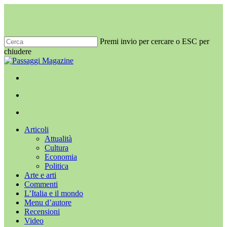
Salta
al
contenuto
principale
Premi invio per cercare o ESC per
chiudere
Chiudi
ricerca
x-
facebook
youtube
instagram
twitter
cerca
Menu
Menu
cerca
Menu
Articoli
Attualità
Cultura
Economia
Politica
Arte e arti
Commenti
L’Italia e il mondo
Menu d’autore
Recensioni
Video