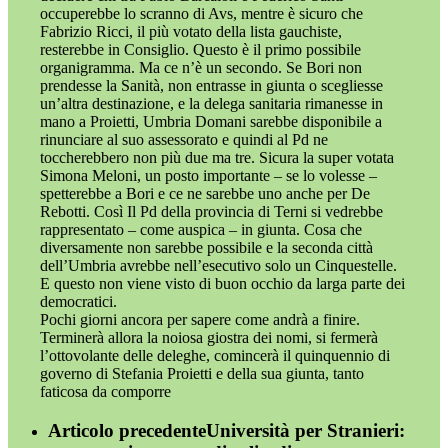
occuperebbe lo scranno di Avs, mentre è sicuro che
Fabrizio Ricci, il più votato della lista gauchiste,
resterebbe in Consiglio. Questo è il primo possibile
organigramma. Ma ce n’è un secondo. Se Bori non
prendesse la Sanità, non entrasse in giunta o scegliesse
un’altra destinazione, e la delega sanitaria rimanesse in
mano a Proietti, Umbria Domani sarebbe disponibile a
rinunciare al suo assessorato e quindi al Pd ne
toccherebbero non più due ma tre. Sicura la super votata
Simona Meloni, un posto importante – se lo volesse –
spetterebbe a Bori e ce ne sarebbe uno anche per De
Rebotti. Così Il Pd della provincia di Terni si vedrebbe
rappresentato – come auspica – in giunta. Cosa che
diversamente non sarebbe possibile e la seconda città
dell’Umbria avrebbe nell’esecutivo solo un Cinquestelle.
E questo non viene visto di buon occhio da larga parte dei
democratici.
Pochi giorni ancora per sapere come andrà a finire.
Terminerà allora la noiosa giostra dei nomi, si fermerà
l’ottovolante delle deleghe, comincerà il quinquennio di
governo di Stefania Proietti e della sua giunta, tanto
faticosa da comporre
Articolo precedente
Università per Stranieri: