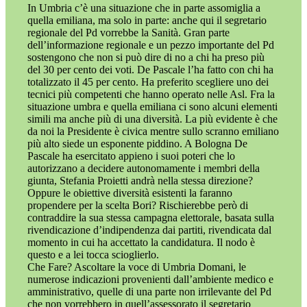
In Umbria c’è una situazione che in parte assomiglia a
quella emiliana, ma solo in parte: anche qui il segretario
regionale del Pd vorrebbe la Sanità. Gran parte
dell’informazione regionale e un pezzo importante del Pd
sostengono che non si può dire di no a chi ha preso più
del 30 per cento dei voti. De Pascale l’ha fatto con chi ha
totalizzato il 45 per cento. Ha preferito scegliere uno dei
tecnici più competenti che hanno operato nelle Asl. Fra la
situazione umbra e quella emiliana ci sono alcuni elementi
simili ma anche più di una diversità. La più evidente è che
da noi la Presidente è civica mentre sullo scranno emiliano
più alto siede un esponente piddino. A Bologna De
Pascale ha esercitato appieno i suoi poteri che lo
autorizzano a decidere autonomamente i membri della
giunta, Stefania Proietti andrà nella stessa direzione?
Oppure le obiettive diversità esistenti la faranno
propendere per la scelta Bori? Rischierebbe però di
contraddire la sua stessa campagna elettorale, basata sulla
rivendicazione d’indipendenza dai partiti, rivendicata dal
momento in cui ha accettato la candidatura. Il nodo è
questo e a lei tocca scioglierlo.
Che Fare? Ascoltare la voce di Umbria Domani, le
numerose indicazioni provenienti dall’ambiente medico e
amministrativo, quelle di una parte non irrilevante del Pd
che non vorrebbero in quell’assessorato il segretario