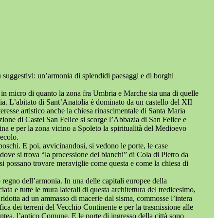
ù suggestivi: un’armonia di splendidi paesaggi e di borghi
 in micro di quanto la zona fra Umbria e Marche sia una di quelle
onia. L’abitato di Sant’Anatolia è dominato da un castello del XII
teresse artistico anche la chiesa rinascimentale di Santa Maria
azione di Castel San Felice si scorge l’Abbazia di San Felice e
na e per la zona vicino a Spoleto la spiritualità del Medioevo
secolo.
oschi. E poi, avvicinandosi, si vedono le porte, le case
dove si trova “la processione dei bianchi” di Cola di Pietro da
o si possano trovare meraviglie come questa e come la chiesa di
regno dell’armonia. In una delle capitali europee della
ata e tutte le mura laterali di questa architettura del tredicesimo,
, ridotta ad un ammasso di macerie dal sisma, commosse l’intera
ifica dei terreni del Vecchio Continente e per la trasmissione alle
ntea, l’antico Comune. E le porte di ingresso della città sono