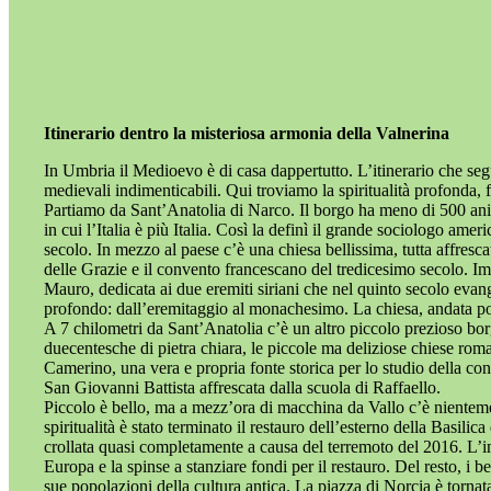
Itinerario dentro la misteriosa armonia della Valnerina
In Umbria il Medioevo è di casa dappertutto. L’itinerario che seg
medievali indimenticabili. Qui troviamo la spiritualità profonda, f
Partiamo da Sant’Anatolia di Narco. Il borgo ha meno di 500 anim
in cui l’Italia è più Italia. Così la definì il grande sociologo am
secolo. In mezzo al paese c’è una chiesa bellissima, tutta affresc
delle Grazie e il convento francescano del tredicesimo secolo. Imm
Mauro, dedicata ai due eremiti siriani che nel quinto secolo evan
profondo: dall’eremitaggio al monachesimo. La chiesa, andata poi
A 7 chilometri da Sant’Anatolia c’è un altro piccolo prezioso bor
duecentesche di pietra chiara, le piccole ma deliziose chiese roma
Camerino, una vera e propria fonte storica per lo studio della co
San Giovanni Battista affrescata dalla scuola di Raffaello.
Piccolo è bello, ma a mezz’ora di macchina da Vallo c’è nienteme
spiritualità è stato terminato il restauro dell’esterno della Basili
crollata quasi completamente a causa del terremoto del 2016. L’i
Europa e la spinse a stanziare fondi per il restauro. Del resto, i b
sue popolazioni della cultura antica. La piazza di Norcia è tornat