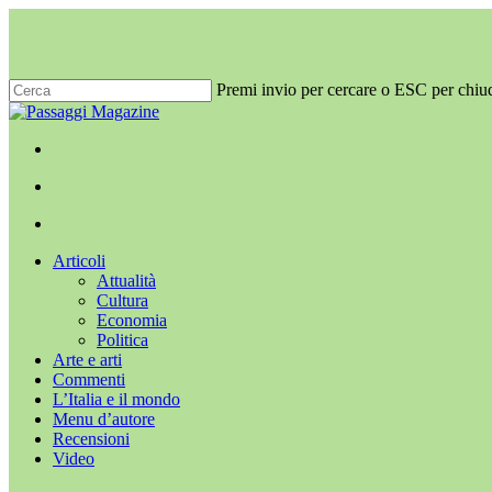
Salta
al
contenuto
principale
Premi invio per cercare o ESC per chiu
Chiudi
ricerca
x-
facebook
youtube
instagram
twitter
cerca
Menu
Menu
cerca
Menu
Articoli
Attualità
Cultura
Economia
Politica
Arte e arti
Commenti
L’Italia e il mondo
Menu d’autore
Recensioni
Video