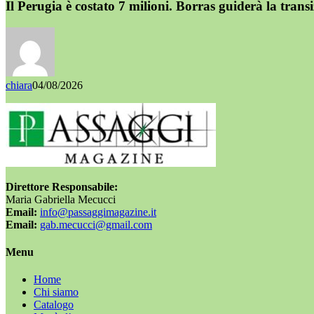
Il Perugia è costato 7 milioni. Borras guiderà la trans
chiara
04/08/2026
Direttore Responsabile:
Maria Gabriella Mecucci
Email:
info@passaggimagazine.it
Email:
gab.mecucci@gmail.com
Menu
Home
Chi siamo
Catalogo