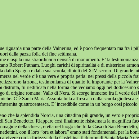
ue riguarda una parte della Valnerina, ed è poco frequentato ma fra i pi
uori dalla pazza folla dei fine settimana.
e e ospita una straordinaria densità di monumenti. E’ la testimonianza
ericano Robert Putnam. Luoghi carichi di spiritualità e di misteriosa arm
ata dallo Spagna e dalla sua scuola, dipinti del XIV secolo. Di grande in
ersa nel verde c’è una vera e propria perla: nei pressi della piccola fr
gelizzarono la zona, testimonianza di quanto fu importante per la Valneri
 distrutta, fu riedificata nella forma che vediamo oggi nel dodicesimo 
go di origine romana: Vallo di Nera. Si scorge immerso fra il verde dei b
niche. C’è Santa Maria Assunta tutta affrescata dalla scuola giottesca e 
nfraternita quattrocentesca. E’ incredibile come in un borgo così piccol
no che la splendida Norcia, una cittadina più grande, un vero e proprio 
ca di San Benedetto. Riappare così finalmente risistemata la magnifica facci
mmagine della chiesa, eretta nel luogo che fu la Casa di San Benedetto
enedettini, con il loro “ora et labora” erano stati fondamentali per la bon
a a vivere con la fortezza della Castellina, il duomo di Santa Maria Arge