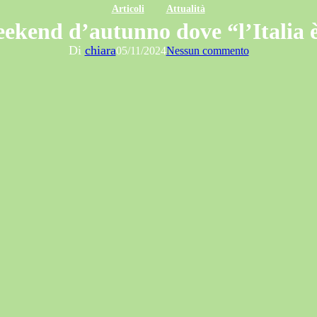
Articoli
Attualità
ekend d’autunno dove “l’Italia è 
Di
chiara
05/11/2024
Nessun commento