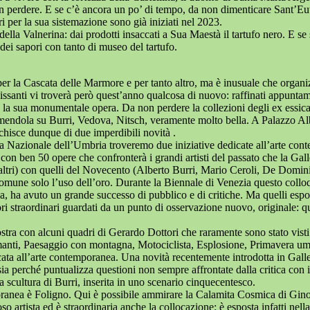
non perdere. E se c’è ancora un po’ di tempo, da non dimenticare Sant’Eut
i per la sua sistemazione sono già iniziati nel 2023.
 della Valnerina: dai prodotti insaccati a Sua Maestà il tartufo nero. E se
 dei sapori con tanto di museo del tartufo.
, per la Cascata delle Marmore e per tanto altro, ma è inusuale che orga
issanti vi troverà però quest’anno qualcosa di nuovo: raffinati appuntam
la sua monumentale opera. Da non perdere la collezioni degli ex essicatoi
endola su Burri, Vedova, Nitsch, veramente molto bella. A Palazzo Albi
cchisce dunque di due imperdibili novità .
a Nazionale dell’Umbria troveremo due iniziative dedicate all’arte con
ra con ben 50 opere che confronterà i grandi artisti del passato che la G
 altri) con quelli del Novecento (Alberto Burri, Mario Ceroli, De Domin
mune solo l’uso dell’oro. Durante la Biennale di Venezia questo colloqui
ssa, ha avuto un grande successo di pubblico e di critiche. Ma quelli esp
traordinari guardati da un punto di osservazione nuovo, originale: quel
ra con alcuni quadri di Gerardo Dottori che raramente sono stato visti 
i Amanti, Paesaggio con montagna, Motociclista, Esplosione, Primavera um
cata all’arte contemporanea. Una novità recentemente introdotta in Galle
i, sia perché puntualizza questioni non sempre affrontate dalla critica co
 scultura di Burri, inserita in uno scenario cinquecentesco.
oranea è Foligno. Qui è possibile ammirare la Calamita Cosmica di Gin
o artista ed è straordinaria anche la collocazione: è esposta infatti nel