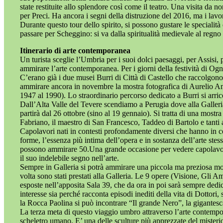
state restituite allo splendore così come il teatro. Una visita da 
per Preci. Ha ancora i segni della distruzione del 2016, ma i lavor
Durante questo tour dello spirito, si possono gustare le specialità
passare per Scheggino: si va dalla spiritualità medievale al regno
Itinerario di arte contemporanea
Un turista sceglie l’Umbria per i suoi dolci paesaggi, per Assisi
ammirare l’arte contemporanea. Per i giorni della festività di Ogn
C’erano già i due musei Burri di Città di Castello che raccolgono 
ammirare ancora in novembre la mostra fotografica di Aurelio Am
1947 al 1990). Lo straordinario percorso dedicato a Burri si arri
Dall’Alta Valle del Tevere scendiamo a Perugia dove alla Galleri
partirà dal 26 ottobre (sino al 19 gennaio). Si tratta di una most
Fabriano, il maestro di San Francesco, Taddeo di Bartolo e tanti
Capolavori nati in contesti profondamente diversi che hanno in co
forme, l’essenza più intima dell’opera e in sostanza dell’arte ste
possono ammirare 50.Una grande occasione per vedere capolavori s
il suo indelebile segno nell’arte.
Sempre in Galleria si potrà ammirare una piccola ma preziosa most
volta sono stati prestati alla Galleria. Le 9 opere (Visione, Gl
esposte nell’apposita Sala 39, che da ora in poi sarà sempre dedi
interesse sia perché racconta episodi inediti della vita di Dottor
la Rocca Paolina si può incontrare “Il grande Nero”, la gigantesca
La terza meta di questo viaggio umbro attraverso l’arte contemp
scheletro umano. E’ una delle sculture più apprezzate del misterios