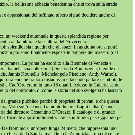
izio, la bellissima abbazia benedettina che si trova sulla strada
 si è appassionati del raffinato tubero si può decidere anche di
nizzi un weekend autunnale in questa splendida regione per
enti con la pittura e la scultura del Novecento.
: splendidi sia i quadri che gli spazi. In aggiunta ora si potrà
zzini poi sono finalmente esposte le tempere del maestro (dal
temporanea. La prima ha esordito alla Biennale di Venezia e
alleria ha nella sua collezione (Duccio da Boninsegna, Gentile da
icis, Jannis Kounellis, Michelangelo Pistoletto, Andy Warhol).
o fra epoche fra loro distantissime facendo parlare i simboli, le
osti a Cad’Oro erano in tutto 16 quadri. Adesso in Galleria se ne
lo del confronto, di come la storia nel suo svolgersi ha lasciato
dal grande pubblico perché di proprietà di privati, e che questa
bra, Volo sull’oceano, Tramonto lunare, Laghi italiani) sono
ria dal direttore Costantino D’Orazio. Il catalogo è di grande
n il sufficiente approfondimento. Dulcis in fundo, passeggiando per
o De Dominicis, un’opera lunga 24 metri, che rappresenta uno
la ex chiesa della Santissima Trinità in Annunziata, una piccola e