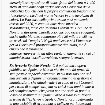
meravigliosa esplosione di colori frutto del lavoro a 1.400
metri di altitudine degli agricoltori del Consorzio della
lenticchia Igp, che con le proprie coltivazioni trasformano
l’altopiano ai piedi del monte Vettore in una tavolozza di
colori. La Fioritura nella prima estate post pandemia,
ovvero nel 2020, è stata un’attrazione turistica
straordinaria, tanto che soltanto i varchi del Comune di
Norcia in direzione Castelluccio, che può essere raggiunta
anche dalla Marche, contarono oltre 20 mila transiti nei
tre weekend “magici”. Negli anni successivi l’interesse
per la Fioritura è progressivamente diminuito, ma è
chiaro che il fenomeno
naturale rappresenta un’altra punta di diamante su cui gli
amministratori locali dovrebbero sempre lavorare.
Ex ferrovia Spoleto-Norcia.
C’è poi un’altra opera
pubblica tra Spoleto e Norcia che da anni dà prova di
significative capacità attrattive, su cui non solo non si è
mai arrivati a definire un organico sistema di gestione e
manutenzioni, che attualmente è in capo ai vari Comuni
per i tratti di competenza, ma su cui si è da anni in attesa
del completamento, che passa per una serie di ponti in
legno da realizzare sul fiume Corno a ridosso di Norcia.
Si tratta dell’ex ferrovia Spoleto-Norcia, ora trasformata
in una ciclabile di straordinaria bellezza per i paesaggi