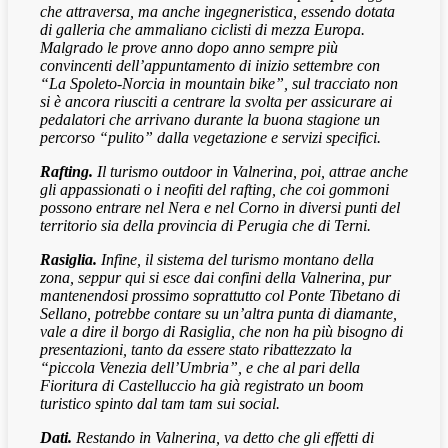
che attraversa, ma anche ingegneristica, essendo dotata
di galleria che ammaliano ciclisti di mezza Europa.
Malgrado le prove anno dopo anno sempre più
convincenti dell’appuntamento di inizio settembre con
“La Spoleto-Norcia in mountain bike”, sul tracciato non
si è ancora riusciti a centrare la svolta per assicurare ai
pedalatori che arrivano durante la buona stagione un
percorso “pulito” dalla vegetazione e servizi specifici.
Rafting.
Il turismo outdoor in Valnerina, poi, attrae anche
gli appassionati o i neofiti del rafting, che coi gommoni
possono entrare nel Nera e nel Corno in diversi punti del
territorio sia della provincia di Perugia che di Terni.
Rasiglia.
Infine, il sistema del turismo montano della
zona, seppur qui si esce dai confini della Valnerina, pur
mantenendosi prossimo soprattutto col Ponte Tibetano di
Sellano, potrebbe contare su un’altra punta di diamante,
vale a dire il borgo di Rasiglia, che non ha più bisogno di
presentazioni, tanto da essere stato ribattezzato la
“piccola Venezia dell’Umbria”, e che al pari della
Fioritura di Castelluccio ha già registrato un boom
turistico spinto dal tam tam sui social.
Dati.
Restando in Valnerina, va detto che gli effetti di