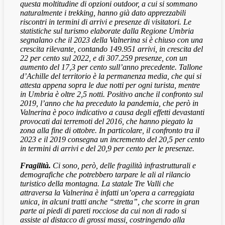
questa moltitudine di opzioni outdoor, a cui si sommano
naturalmente i trekking, hanno già dato apprezzabili
riscontri in termini di arrivi e presenze di visitatori. Le
statistiche sul turismo elaborate dalla Regione Umbria
segnalano che il 2023 della Valnerina si è chiuso con una
crescita rilevante, contando 149.951 arrivi, in crescita del
22 per cento sul 2022, e di 307.259 presenze, con un
aumento del 17,3 per cento sull’anno precedente. Tallone
d’Achille del territorio è la permanenza media, che qui si
attesta appena sopra le due notti per ogni turista, mentre
in Umbria è oltre 2,5 notti. Positivo anche il confronto sul
2019, l’anno che ha preceduto la pandemia, che però in
Valnerina è poco indicativo a causa degli effetti devastanti
provocati dai terremoti del 2016, che hanno piegato la
zona alla fine di ottobre. In particolare, il confronto tra il
2023 e il 2019 consegna un incremento del 20,5 per cento
in termini di arrivi e del 20,9 per cento per le presenze.
Fragilità.
Ci sono, però, delle fragilità infrastrutturali e
demografiche che potrebbero tarpare le ali al rilancio
turistico della montagna. La statale Tre Valli che
attraversa la Valnerina è infatti un’opera a carreggiata
unica, in alcuni tratti anche “stretta”, che scorre in gran
parte ai piedi di pareti rocciose da cui non di rado si
assiste al distacco di grossi massi, costringendo alla