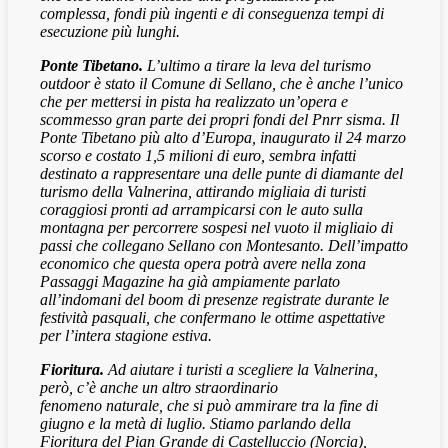
complessa, fondi più ingenti e di conseguenza tempi di
esecuzione più lunghi.
Ponte Tibetano.
L’ultimo a tirare la leva del turismo
outdoor è stato il Comune di Sellano, che è anche l’unico
che per mettersi in pista ha realizzato un’opera e
scommesso gran parte dei propri fondi del Pnrr sisma. Il
Ponte Tibetano più alto d’Europa, inaugurato il 24 marzo
scorso e costato 1,5 milioni di euro, sembra infatti
destinato a rappresentare una delle punte di diamante del
turismo della Valnerina, attirando migliaia di turisti
coraggiosi pronti ad arrampicarsi con le auto sulla
montagna per percorrere sospesi nel vuoto il migliaio di
passi che collegano Sellano con Montesanto. Dell’impatto
economico che questa opera potrà avere nella zona
Passaggi Magazine ha già ampiamente parlato
all’indomani del boom di presenze registrate durante le
festività pasquali, che confermano le ottime aspettative
per l’intera stagione estiva.
Fioritura.
Ad aiutare i turisti a scegliere la Valnerina,
però, c’è anche un altro straordinario
fenomeno naturale, che si può ammirare tra la fine di
giugno e la metà di luglio. Stiamo parlando della
Fioritura del Pian Grande di Castelluccio (Norcia),