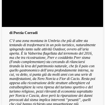
di Porzia Corradi
C’è una zona montana in Umbria che più di altre sta
tentando di trasformarsi in un polo turistico, naturalmente
spingendo tanto sulle attività Outdoor, ovvero all’aria
aperta. È la Valnerina flagellata dal terremoto del 2016,
ma che tra ricostruzione, Pnrr e cosiddetto Pnrr sisma
(Fondo complementare) sta cercando di rilanciarsi
tirando la leva del patrimonio naturale, che fa il paio con
quello gastronomico dell’area profondamente interna, su
cui, va detto, si punta già da molti anni con una serie di
manifestazioni, da Nero Norcia a Fior di Cacio. Resta poi
appesa alla ricostruzione delle strutture alberghiere ed
extralberghiere la vera ripresa del turismo sportivo e del
turismo religioso, pezzi rilevanti di economia soprattutto
per Norcia e Cascia, dove però la riparazione dei danni
provocati dal sisma implica interventi “pesanti”, quelli
che cioè hanno richiesto una progettazione più