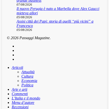
grande business
07/08/2026
Il nuovo Perugia è nato a Marbella dove Alex Gaucci
mieteva allori
05/08/2026
Assisi città dei Papi: storia di quelli “più vicini” a
Francesco
05/08/2026
© 2026 Passaggi Magazine.
x-
twitter
facebook
youtube
instagram
Articoli
Attualità
Cultura
Economia
Politica
Arte e arti
Commenti
L’Italia e il mondo
Menu d’autore
Recensioni