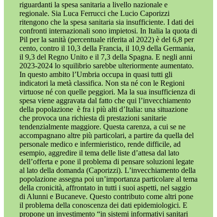
riguardanti la spesa sanitaria a livello nazionale e
regionale. Sia Luca Ferrucci che Lucio Caporizzi
ritengono che la spesa sanitaria sia insufficiente. I dati dei
confronti internazionali sono impietosi. In Italia la quota di
Pil per la sanità (percentuale riferita al 2022) è del 6,8 per
cento, contro il 10,3 della Francia, il 10,9 della Germania,
il 9,3 del Regno Unito e il 7,3 della Spagna. E negli anni
2023-2024 lo squilibrio sarebbe ulteriormente aumentato.
In questo ambito l’Umbria occupa in quasi tutti gli
indicatori la metà classifica. Non sta né con le Regioni
virtuose né con quelle peggiori. Ma la sua insufficienza di
spesa viene aggravata dal fatto che qui l’invecchiamento
della popolazione
è fra i più alti d’Italia: una situazione
che provoca una richiesta di prestazioni sanitarie
tendenzialmente maggiore. Questa carenza, a cui se ne
accompagnano altre più particolari, a partire da quella del
personale medico e infermieristico, rende difficile, ad
esempio, aggredire il tema delle liste d’attesa dal lato
dell’offerta e pone il problema di pensare soluzioni legate
al lato della domanda (Caporizzi). L’invecchiamento della
popolazione assegna poi un’importanza particolare al tema
della cronicità, affrontato in tutti i suoi aspetti, nel saggio
di Alunni e Bucaneve. Questo contributo come altri pone
il problema della conoscenza dei dati epidemiologici. E
propone un investimento “in sistemi informativi sanitari