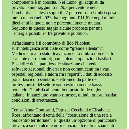
componente è in crescita. Nel Lazio
gli acquisti da
privato hanno raggiunto il 29,3 per cento e nella
Lombardia si attesta sopra il 27 per cento. In Umbria pesa
molto meno (nel 2023
ha raggiunto l’11,6) e negli ultimi
dieci anni la quota non è percentualmente mutata.
Seguono in questo saggio alcune proposte per una
“sinergia possibile” fra privato e pubblico.
Affascinante è il contributo di Ildo Nicoletti
sull’intelligenza artificiale come “grande alleata” in
Medicina, ma lo stato di avanzamento umbro non è certo
esaltante per quanto riguarda alcune operazioni basilari.
Basti dire della paradossale situazione che vede “i
software gestionali diversi e non comunicanti tra i vari
ospedali regionali e talora fra i reparti”. I dati di accesso
poi al fascicolo sanitario elettronico da parte dei
professionisti del settore sono estremamente bassi,
ponendo l’Umbria al penultimo posto fra le regioni
italiane. Innanzitutto vanno rimosse, quindi, queste basilari
condizioni di arretratezza.
Teresa Anna Contisanti, Patrizia Cecchetti e Elisabetta
Rossi affrontano il tema della “costruzione di una rete a
baricentro territoriale”. E’ questa un’opzione di particolare
rilevanza su cui alcune norme nazionali e i finanziamenti