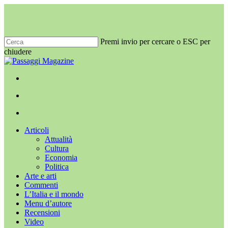
Salta
al
contenuto
principale
Premi invio per cercare o ESC per
chiudere
Chiudi
ricerca
x-
facebook
youtube
instagram
twitter
cerca
Menu
Menu
cerca
Menu
Articoli
Attualità
Cultura
Economia
Politica
Arte e arti
Commenti
L’Italia e il mondo
Menu d’autore
Recensioni
Video