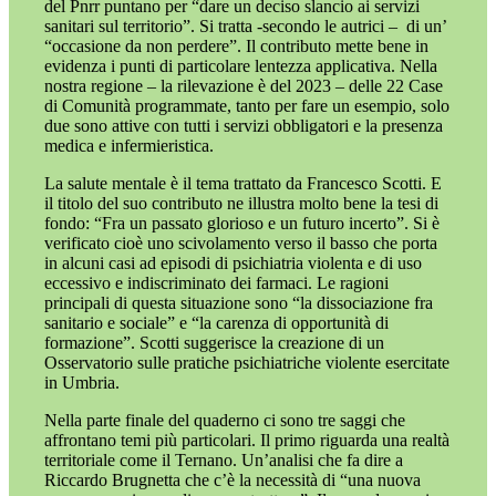
del Pnrr puntano per “dare un deciso slancio ai servizi
sanitari sul territorio”. Si tratta -secondo le autrici –
di un’
“occasione da non perdere”. Il contributo mette bene in
evidenza i punti di particolare lentezza applicativa. Nella
nostra regione – la rilevazione è del 2023 – delle 22 Case
di Comunità programmate, tanto per fare un esempio, solo
due sono attive con tutti i servizi obbligatori e la presenza
medica e infermieristica.
La salute mentale è il tema trattato da Francesco Scotti. E
il titolo del suo contributo ne illustra molto bene la tesi di
fondo: “Fra un passato glorioso e un futuro incerto”. Si è
verificato cioè uno scivolamento verso il basso che porta
in alcuni casi ad episodi di psichiatria violenta e di uso
eccessivo e indiscriminato dei farmaci. Le ragioni
principali di questa situazione sono “la dissociazione fra
sanitario e sociale” e “la carenza di opportunità di
formazione”. Scotti suggerisce la creazione di un
Osservatorio sulle pratiche psichiatriche violente esercitate
in Umbria.
Nella parte finale del quaderno ci sono tre saggi che
affrontano temi più particolari. Il primo riguarda una realtà
territoriale come il Ternano. Un’analisi che fa dire a
Riccardo Brugnetta che c’è la necessità di “una nuova