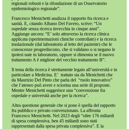
regionali robusti e la rifondazione di un Osservatorio
epidemiologico regionale”.
Francesco Menichetti analizza il rapporto fra ricerca e
sanità. E, citando Albano Del Favero, scrive: “Un
ospedale senza ricerca invecchia in cinque anni”.
Aggiunge ancora: “E’ solo attraverso la ricerca clinica
applicata (sperimentazioni cliniche controllate) e la ricerca
traslazionale (dal laboratorio al letto del paziente) che le
conoscenze progrediscono, che si validano o si negano le
ipotesi nate in laboratorio, oppure si dimostra se il nuovo
trattamento A è migliore del vecchio trattamento B”.
Il tema della ricerca è strettamente legato all’università e in
particolare a Medicina. E’
trattato sia da Menichetti che
da Maurizio Del Pinto che parla del
“ruolo innovativo”
che l’ateneo può avere e sciorina una serie di proposte.
Mentre Menichetti suggerisce una “convenzione fra
ospedale e università anche per la ricerca”.
Altra questione generale che si pone è quella del rapporto
fra pubblico e privato convenzionato. La affronta
Francesco Menichetti. Nel 2023 degli “oltre 176 miliardi
di spesa complessiva, ben 45 miliardi sono stati
rappresentati dalla spesa privata complessiva”. E la