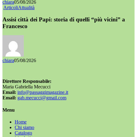
chiara
05/08/2026
Articoli
Attualità
Assisi città dei Papi: storia di quelli “più vicini” a
Francesco
chiara
05/08/2026
Direttore Responsabile:
Maria Gabriella Mecucci
Email:
info@passaggimagazine.it
Email:
gab.mecucci@gmail.com
Menu
Home
Chi siamo
Catalogo