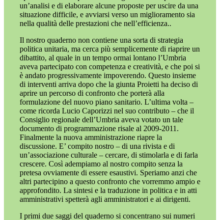
un’analisi e di elaborare alcune proposte per uscire da una
situazione difficile, e avviarsi verso un miglioramento sia
nella qualità delle prestazioni che nell’efficienza..
Il nostro quaderno non contiene una sorta di strategia
politica unitaria, ma cerca più semplicemente di riaprire un
dibattito, al quale in un tempo ormai lontano l’Umbria
aveva partecipato con competenza e creatività, e che poi si
è andato progressivamente impoverendo. Questo insieme
di interventi arriva dopo che la giunta Proietti ha deciso di
aprire un percorso di confronto che porterà alla
formulazione del nuovo piano sanitario. L’ultima volta –
come ricorda Lucio Caporizzi nel suo contributo – che il
Consiglio regionale dell’Umbria aveva votato un tale
documento di programmazione risale al 2009-2011.
Finalmente la nuova amministrazione riapre la
discussione. E’ compito nostro – di una rivista e di
un’associazione culturale – cercare, di stimolarla e di farla
crescere. Così adempiamo al nostro compito senza la
pretesa ovviamente di essere esaustivi. Speriamo anzi che
altri partecipino a questo confronto che vorremmo ampio e
approfondito. La sintesi e la traduzione in politica e in atti
amministrativi spetterà agli amministratori e ai dirigenti.
I primi due saggi del quaderno si concentrano sui numeri