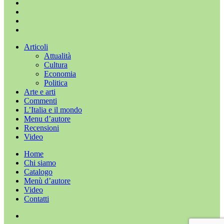
x-
twitter
facebook
youtube
instagram
Chiudi
Articoli
menu
Attualità
Cultura
Economia
Politica
Arte e arti
Commenti
L’Italia e il mondo
Menu d’autore
Recensioni
Video
Home
Chi siamo
Catalogo
Menù d’autore
Video
Contatti