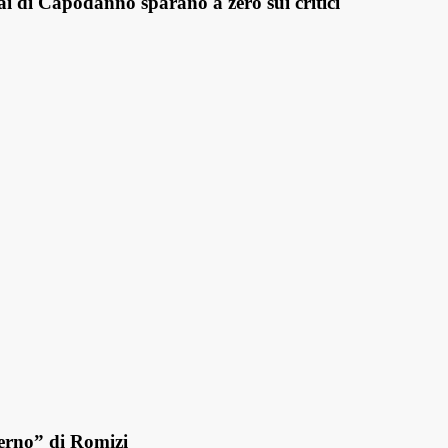
i di Capodanno sparano a zero sui critici
erno” di Romizi