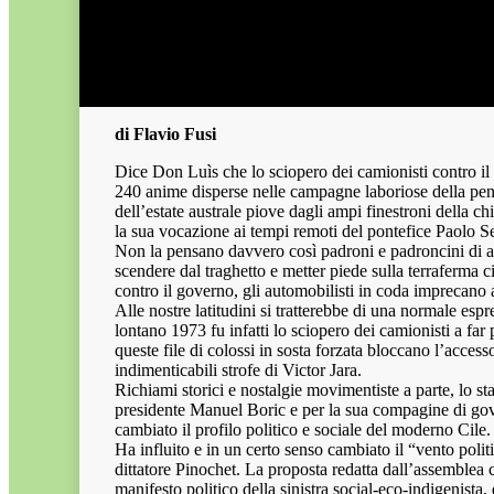
di Flavio Fusi
Dice Don Luìs che lo sciopero dei camionisti contro il
240 anime disperse nelle campagne laboriose della penis
dell’estate australe piove dagli ampi finestroni della ch
la sua vocazione ai tempi remoti del pontefice Paolo 
Non la pensano davvero così padroni e padroncini di aut
scendere dal traghetto e metter piede sulla terraferma cil
contro il governo, gli automobilisti in coda imprecano 
Alle nostre latitudini si tratterebbe di una normale es
lontano 1973 fu infatti lo sciopero dei camionisti a far p
queste file di colossi in sosta forzata bloccano l’acces
indimenticabili strofe di Victor Jara.
Richiami storici e nostalgie movimentiste a parte, lo st
presidente Manuel Boric e per la sua compagine di gover
cambiato il profilo politico e sociale del moderno Cile.
Ha influito e in un certo senso cambiato il “vento polit
dittatore Pinochet. La proposta redatta dall’assemblea 
manifesto politico della sinistra social-eco-indigenista