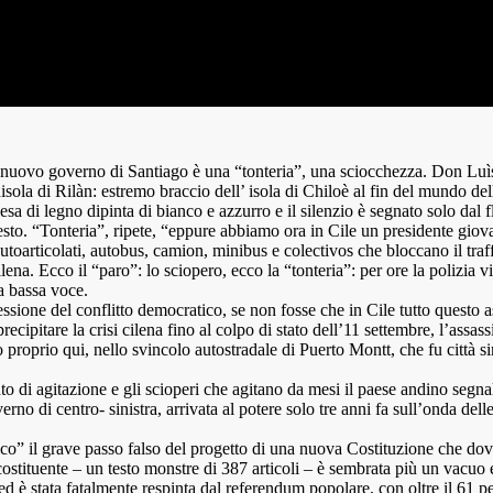
 nuovo governo di Santiago è una “tonteria”, una sciocchezza. Don Luìs –
ola di Rilàn: estremo braccio dell’ isola di Chiloè al fin del mundo del
iesa di legno dipinta di bianco e azzurro e il silenzio è segnato solo dal 
Sesto. “Tonteria”, ripete, “eppure abbiamo ora in Cile un presidente g
oarticolati, autobus, camion, minibus e colectivos che bloccano il traff
ena. Ecco il “paro”: lo sciopero, ecco la “tonteria”: per ore la polizia vigi
a bassa voce.
pressione del conflitto democratico, se non fosse che in Cile tutto quest
recipitare la crisi cilena fino al colpo di stato dell’11 settembre, l’assas
so proprio qui, nello svincolo autostradale di Puerto Montt, che fu città s
ato di agitazione e gli scioperi che agitano da mesi il paese andino segn
no di centro- sinistra, arrivata al potere solo tre anni fa sull’onda de
ico” il grave passo falso del progetto di una nuova Costituzione che dovr
costituente – un testo monstre di 387 articoli – è sembrata più un vacuo 
, ed è stata fatalmente respinta dal referendum popolare, con oltre il 61