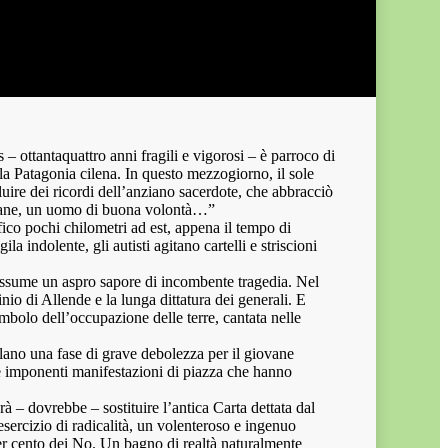
 ottantaquattro anni fragili e vigorosi – è parroco di
la Patagonia cilena. In questo mezzogiorno, il sole
fluire dei ricordi dell’anziano sacerdote, che abbracciò
iovane, un uomo di buona volontà…”
ico pochi chilometri ad est, appena il tempo di
la indolente, gli autisti agitano cartelli e striscioni
o assume un aspro sapore di incombente tragedia. Nel
sinio di Allende e la lunga dittatura dei generali. E
imbolo dell’occupazione delle terre, cantata nelle
alano una fase di grave debolezza per il giovane
lle imponenti manifestazioni di piazza che hanno
à – dovrebbe – sostituire l’antica Carta dettata dal
esercizio di radicalità, un volenteroso e ingenuo
 per cento dei No. Un bagno di realtà naturalmente