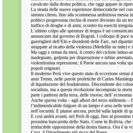
cavalcato dalla destra politica, che oggi appare in ripre
La strada delle nuove esperienze democratiche nel cont
sinistra cileno, fino alla scommessa ambiziosa messa 
politico progressista rischia di essere divorato da un t
traffico di droghe e di armi, scontro tra eserciti irreg
L’ultimo colpo alle speranze di tregua è un comunicato d
annunciato dal governo di Bogotà. I colloqui di pace s
guerriglieri dell’Eln e dissidenti delle Farc, nel dipar
strappate al ricatto della violenza (Medellin su tutte) e 
Ma oggi e ormai da mesi, il centro del ciclone latino-a
inadeguato, golpista per disperazione e infine arrestat
violentissima repressione, il Paese ancora una volta spac
popoli originari.
Il moderno Perù vive questo stato di eccezione ormai da 
anni Trenta, nelle parole profetiche di Carlos Mariàte
di liquidazione del feudalesimo. Discendente dei coloni
socialista, ma a questa rivoluzione incompiuta la storia
parte i padroni della terra, delle risorse, dell’ economia
Anche questa volta – agli albori del terzo millennio – 
l’indimenticabile fulgore di un lampo è arso nelle tene
nell’oscurità. E pianse ancora, perché sulla lapide di qu
E così andrà avanti, nel Perù di oggi, fino al prossimo f
prossima bancarotta dello Stato. Come in Bolivia, che v
irriducibile opposizione della destra bianca. Ora è la v
Cruz, il Dipartimento più ricco del Paese.