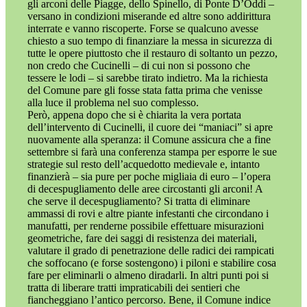
gli arconi delle Piagge, dello Spinello, di Ponte D’Oddi –
versano in condizioni miserande ed altre sono addirittura
interrate e vanno riscoperte. Forse se qualcuno avesse
chiesto a suo tempo di finanziare la messa in sicurezza di
tutte le opere piuttosto che il restauro di soltanto un pezzo,
non credo che Cucinelli – di cui non si possono che
tessere le lodi – si sarebbe tirato indietro. Ma la richiesta
del Comune pare gli fosse stata fatta prima che venisse
alla luce il problema nel suo complesso.
Però, appena dopo che si è chiarita la vera portata
dell’intervento di Cucinelli, il cuore dei “maniaci” si apre
nuovamente alla speranza: il Comune assicura che a fine
settembre si farà una conferenza stampa per esporre le sue
strategie sul resto dell’acquedotto medievale e, intanto
finanzierà – sia pure per poche migliaia di euro – l’opera
di decespugliamento delle aree circostanti gli arconi! A
che serve il decespugliamento? Si tratta di eliminare
ammassi di rovi e altre piante infestanti che circondano i
manufatti, per renderne possibile effettuare misurazioni
geometriche, fare dei saggi di resistenza dei materiali,
valutare il grado di penetrazione delle radici dei rampicati
che soffocano (e forse sostengono) i piloni e stabilire cosa
fare per eliminarli o almeno diradarli. In altri punti poi si
tratta di liberare tratti impraticabili dei sentieri che
fiancheggiano l’antico percorso. Bene, il Comune indice