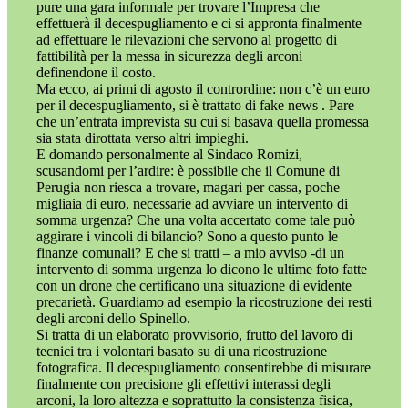
pure una gara informale per trovare l’Impresa che
effettuerà il decespugliamento e ci si appronta finalmente
ad effettuare le rilevazioni che servono al progetto di
fattibilità per la messa in sicurezza degli arconi
definendone il costo.
Ma ecco, ai primi di agosto il contrordine: non c’è un euro
per il decespugliamento, si è trattato di fake news . Pare
che un’entrata imprevista su cui si basava quella promessa
sia stata dirottata verso altri impieghi.
E domando personalmente al Sindaco Romizi,
scusandomi per l’ardire: è possibile che il Comune di
Perugia non riesca a trovare, magari per cassa, poche
migliaia di euro, necessarie ad avviare un intervento di
somma urgenza? Che una volta accertato come tale può
aggirare i vincoli di bilancio? Sono a questo punto le
finanze comunali? E che si tratti – a mio avviso -di un
intervento di somma urgenza lo dicono le ultime foto fatte
con un drone che certificano una situazione di evidente
precarietà. Guardiamo ad esempio la ricostruzione dei resti
degli arconi dello Spinello.
Si tratta di un elaborato provvisorio, frutto del lavoro di
tecnici tra i volontari basato su di una ricostruzione
fotografica. Il decespugliamento consentirebbe di misurare
finalmente con precisione gli effettivi interassi degli
arconi, la loro altezza e soprattutto la consistenza fisica,