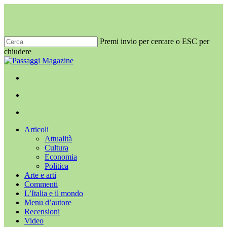
Salta
al
contenuto
principale
Premi invio per cercare o ESC per
chiudere
Chiudi
ricerca
x-
facebook
youtube
instagram
twitter
cerca
Menu
Menu
cerca
Menu
Articoli
Attualità
Cultura
Economia
Politica
Arte e arti
Commenti
L’Italia e il mondo
Menu d’autore
Recensioni
Video