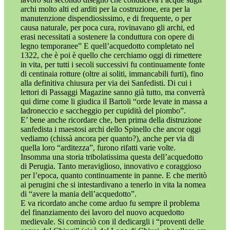
archi molto alti ed arditi per la costruzione, era per la
manutenzione dispendiosissimo, e di frequente, o per
causa naturale, per poca cura, rovinavano gli archi, ed
erasi necessitati a sostenere la conduttura con opere di
legno temporanee” E quell’acquedotto completato nel
1322, che è poi è quello che cerchiamo oggi di rimettere
in vita, per tutti i secoli successivi fu continuamente fonte
di centinaia rotture (oltre ai soliti, immancabili furti), fino
alla definitiva chiusura per via dei Sanfedisti. Di cui i
lettori di Passaggi Magazine sanno già tutto, ma converrà
qui dirne come li giudica il Bartoli “orde levate in massa a
ladroneccio e saccheggio per cupidità del piombo”.
E’ bene anche ricordare che, ben prima della distruzione
sanfedista i maestosi archi dello Spinello che ancor oggi
vediamo (chissà ancora per quanto?), anche per via di
quella loro “arditezza”, furono rifatti varie volte.
Insomma una storia tribolatissima questa dell’acquedotto
di Perugia. Tanto meraviglioso, innovativo e coraggioso
per l’epoca, quanto continuamente in panne. E che meritò
ai perugini che si intestardivano a tenerlo in vita la nomea
di “avere la mania dell’acquedotto”.
E va ricordato anche come arduo fu sempre il problema
del finanziamento dei lavoro del nuovo acquedotto
medievale. Si cominciò con il dedicargli i “proventi delle