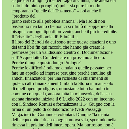
acque del Chiugi” (cioè del Lago di Chiusi, che allora era
sotto il dominio perugino) poi – sia pure in modo
temporaneo “quelle del Trasimeno” – poi anche il
“prodotto del
grano serbato alla pubblica annona”. Ma i soldi non
bastarono mai tanto che non ci si rifiutò di sopperire alla
bisogna con ogni tipo di provento, anche il più incredibile.
Il “riscatto” degli omicidi! E infatti …
Il libro del Bartoli da cui sono tratte queste citazioni è uno
dei tanti libri fin qui raccolti che hanno già creato le
premesse per un validissimo Centro di Documentazione
sull’Acquedotto. Cui dedicare un prossimo articolo.
Perché dunque questo lungo Prologo?
Perché le difficoltà odierne emulano quelle passate; per
fare un appello ad imprese perugine perché emulino gli
antichi finanziatori; per una richiesta di chiarimenti su
ipotetici altri finanziamenti! Infatti la Storia in maiuscolo
di quell’opera prodigiosa, nonostante tutto ha molto in
comune con quella, ancora tutta in minuscolo, della sua
sperata rinascita iniziata il 6 Luglio 2022 con un incontro
con il Sindaco Romizi e formalizzata il 14 Giugno con la
firma di un patto di collaborazione (vedi Passaggi
Magazine) tra Comune e volontari. Dunque “la mania
dell’acquedotto” rinasce oggi a nuova vita, sperando nella
rimessa in pristino dell’intera opera. Ma purtroppo non è