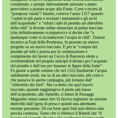
completato, e pompe faticosamente azionate a mano
provvidero a portare acque alla Fonte. Corsi e ricorsi di
“pomposa vanità”! Intanto, correva l’anno 1317 quando
“caduti in più parte e rovinati i muramenti e gli archi
dell’acquedotto” e “rubati i tubi di piombo ad obbrobrio
della città” si dovette infine rinunciare al primo tracciato
(che definitivamente scomparve) e si decise che “a
qualunque costo si riconducesse l’acqua in città”. Datone
incarico ai Frati della Penitenza, fu pensato un nuovo
progetto su un nuovo tracciato. E per la “compra del
piombo pé tubi e poscia per la continuazione e
compimento dei lavori un Cecco di Baroncio eletto a
sovrintendente del proprio anticipò il denaro per l’acquisto
del piombo e dell’oro per inaurare le figure della fonte”.
Fu grazie a quelle somme che nel 1322 finalmente l’acqua
stabilmente tornò, ma su di un altro tracciato, più corto e
che passava in aperta campagna, più lontano dall’
”obbrobrio dei furti”. Ma va detto che quel nuovo
tracciato, quando raggiungeva il punto più basso
dell’acquedotto, allo Spinello, (i lettori di Passaggi
Magazine ormai sanno dov’è) faceva registrare un enorme
dislivello dall’opera di presa e quindi una altrettanto
enorme pressione. Di cui forse quei frati non ebbero mai
precisa contezza. Tanto che ci riferisce il Bartoli che “il
lavoro sul secondo disegno che conduceva l’acque sugli