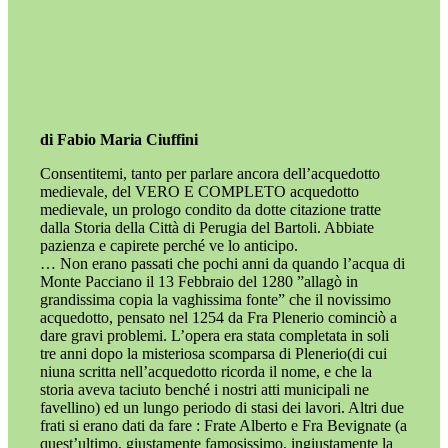
di Fabio Maria Ciuffini
Consentitemi, tanto per parlare ancora dell’acquedotto
medievale, del VERO E COMPLETO acquedotto
medievale, un prologo condito da dotte citazione tratte
dalla Storia della Città di Perugia del Bartoli. Abbiate
pazienza e capirete perché ve lo anticipo.
… Non erano passati che pochi anni da quando l’acqua di
Monte Pacciano il 13 Febbraio del 1280 ”allagò in
grandissima copia la vaghissima fonte” che il novissimo
acquedotto, pensato nel 1254 da Fra Plenerio cominciò a
dare gravi problemi. L’opera era stata completata in soli
tre anni dopo la misteriosa scomparsa di Plenerio(di cui
niuna scritta nell’acquedotto ricorda il nome, e che la
storia aveva taciuto benché i nostri atti municipali ne
favellino) ed un lungo periodo di stasi dei lavori. Altri due
frati si erano dati da fare : Frate Alberto e Fra Bevignate (a
quest’ultimo, giustamente famosissimo, ingiustamente la