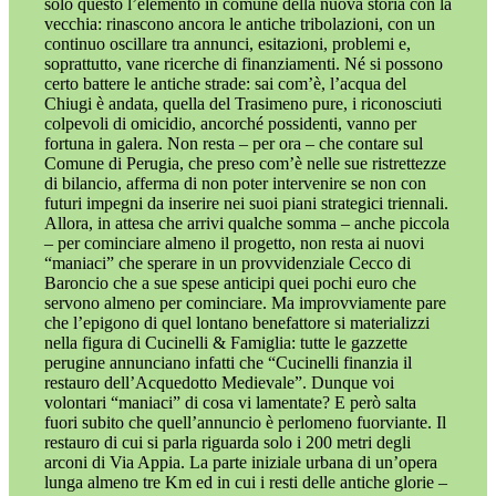
solo questo l’elemento in comune della nuova storia con la
vecchia: rinascono ancora le antiche tribolazioni, con un
continuo oscillare tra annunci, esitazioni, problemi e,
soprattutto, vane ricerche di finanziamenti. Né si possono
certo battere le antiche strade: sai com’è, l’acqua del
Chiugi è andata, quella del Trasimeno pure, i riconosciuti
colpevoli di omicidio, ancorché possidenti, vanno per
fortuna in galera. Non resta – per ora – che contare sul
Comune di Perugia, che preso com’è nelle sue ristrettezze
di bilancio, afferma di non poter intervenire se non con
futuri impegni da inserire nei suoi piani strategici triennali.
Allora, in attesa che arrivi qualche somma – anche piccola
– per cominciare almeno il progetto, non resta ai nuovi
“maniaci” che sperare in un provvidenziale Cecco di
Baroncio che a sue spese anticipi quei pochi euro che
servono almeno per cominciare. Ma improvviamente pare
che l’epigono di quel lontano benefattore si materializzi
nella figura di Cucinelli & Famiglia: tutte le gazzette
perugine annunciano infatti che “Cucinelli finanzia il
restauro dell’Acquedotto Medievale”. Dunque voi
volontari “maniaci” di cosa vi lamentate? E però salta
fuori subito che quell’annuncio è perlomeno fuorviante. Il
restauro di cui si parla riguarda solo i 200 metri degli
arconi di Via Appia. La parte iniziale urbana di un’opera
lunga almeno tre Km ed in cui i resti delle antiche glorie –