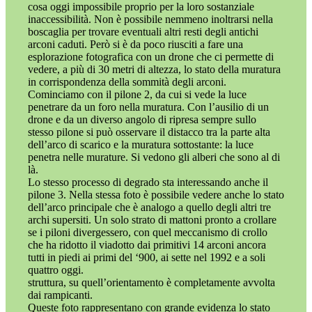
cosa oggi impossibile proprio per la loro sostanziale
inaccessibilità. Non è possibile nemmeno inoltrarsi nella
boscaglia per trovare eventuali altri resti degli antichi
arconi caduti. Però si è da poco riusciti a fare una
esplorazione fotografica con un drone che ci permette di
vedere, a più di 30 metri di altezza, lo stato della muratura
in corrispondenza della sommità degli arconi.
Cominciamo con il pilone 2, da cui si vede la luce
penetrare da un foro nella muratura. Con l’ausilio di un
drone e da un diverso angolo di ripresa sempre sullo
stesso pilone si può osservare il distacco tra la parte alta
dell’arco di scarico e la muratura sottostante: la luce
penetra nelle murature. Si vedono gli alberi che sono al di
là.
Lo stesso processo di degrado sta interessando anche il
pilone 3. Nella stessa foto è possibile vedere anche lo stato
dell’arco principale che è analogo a quello degli altri tre
archi supersiti. Un solo strato di mattoni pronto a crollare
se i piloni divergessero, con quel meccanismo di crollo
che ha ridotto il viadotto dai primitivi 14 arconi ancora
tutti in piedi ai primi del ‘900, ai sette nel 1992 e a soli
quattro oggi.
struttura, su quell’orientamento è completamente avvolta
dai rampicanti.
Queste foto rappresentano con grande evidenza lo stato