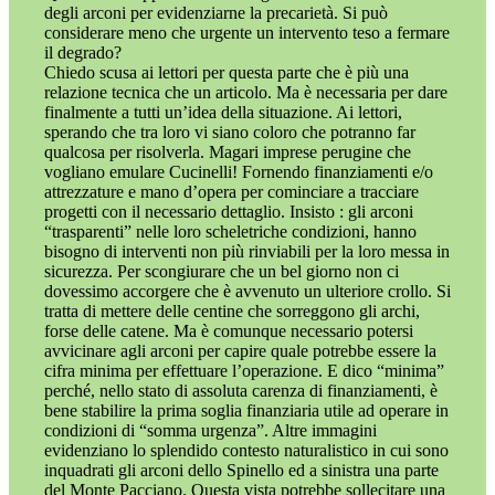
degli arconi per evidenziarne la precarietà. Si può
considerare meno che urgente un intervento teso a fermare
il degrado?
Chiedo scusa ai lettori per questa parte che è più una
relazione tecnica che un articolo. Ma è necessaria per dare
finalmente a tutti un’idea della situazione. Ai lettori,
sperando che tra loro vi siano coloro che potranno far
qualcosa per risolverla. Magari imprese perugine che
vogliano emulare Cucinelli! Fornendo finanziamenti e/o
attrezzature e mano d’opera per cominciare a tracciare
progetti con il necessario dettaglio. Insisto : gli arconi
“trasparenti” nelle loro scheletriche condizioni, hanno
bisogno di interventi non più rinviabili per la loro messa in
sicurezza. Per scongiurare che un bel giorno non ci
dovessimo accorgere che è avvenuto un ulteriore crollo. Si
tratta di mettere delle centine che sorreggono gli archi,
forse delle catene. Ma è comunque necessario potersi
avvicinare agli arconi per capire quale potrebbe essere la
cifra minima per effettuare l’operazione. E dico “minima”
perché, nello stato di assoluta carenza di finanziamenti, è
bene stabilire la prima soglia finanziaria utile ad operare in
condizioni di “somma urgenza”. Altre immagini
evidenziano lo splendido contesto naturalistico in cui sono
inquadrati gli arconi dello Spinello ed a sinistra una parte
del Monte Pacciano. Questa vista potrebbe sollecitare una