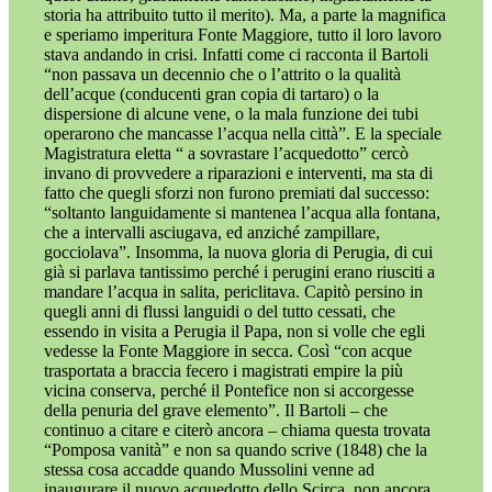
storia ha attribuito tutto il merito). Ma, a parte la magnifica
e speriamo imperitura Fonte Maggiore, tutto il loro lavoro
stava andando in crisi. Infatti come ci racconta il Bartoli
“non passava un decennio che o l’attrito o la qualità
dell’acque (conducenti gran copia di tartaro) o la
dispersione di alcune vene, o la mala funzione dei tubi
operarono che mancasse l’acqua nella città”. E la speciale
Magistratura eletta “ a sovrastare l’acquedotto” cercò
invano di provvedere a riparazioni e interventi, ma sta di
fatto che quegli sforzi non furono premiati dal successo:
“soltanto languidamente si mantenea l’acqua alla fontana,
che a intervalli asciugava, ed anziché zampillare,
gocciolava”. Insomma, la nuova gloria di Perugia, di cui
già si parlava tantissimo perché i perugini erano riusciti a
mandare l’acqua in salita, periclitava. Capitò persino in
quegli anni di flussi languidi o del tutto cessati, che
essendo in visita a Perugia il Papa, non si volle che egli
vedesse la Fonte Maggiore in secca. Così “con acque
trasportata a braccia fecero i magistrati empire la più
vicina conserva, perché il Pontefice non si accorgesse
della penuria del grave elemento”. Il Bartoli – che
continuo a citare e citerò ancora – chiama questa trovata
“Pomposa vanità” e non sa quando scrive (1848) che la
stessa cosa accadde quando Mussolini venne ad
inaugurare il nuovo acquedotto dello Scirca, non ancora