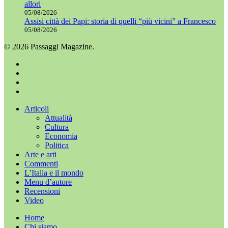
allori
05/08/2026
Assisi città dei Papi: storia di quelli “più vicini” a Francesco
05/08/2026
© 2026 Passaggi Magazine.
x-
twitter
facebook
youtube
instagram
Chiudi
Articoli
menu
Attualità
Cultura
Economia
Politica
Arte e arti
Commenti
L’Italia e il mondo
Menu d’autore
Recensioni
Video
Home
Chi siamo