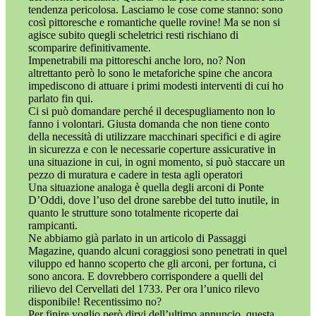
tendenza pericolosa. Lasciamo le cose come stanno: sono
così pittoresche e romantiche quelle rovine! Ma se non si
agisce subito quegli scheletrici resti rischiano di
scomparire definitivamente.
Impenetrabili ma pittoreschi anche loro, no? Non
altrettanto però lo sono le metaforiche spine che ancora
impediscono di attuare i primi modesti interventi di cui ho
parlato fin qui.
Ci si può domandare perché il decespugliamento non lo
fanno i volontari. Giusta domanda che non tiene conto
della necessità di utilizzare macchinari specifici e di agire
in sicurezza e con le necessarie coperture assicurative in
una situazione in cui, in ogni momento, si può staccare un
pezzo di muratura e cadere in testa agli operatori
Una situazione analoga è quella degli arconi di Ponte
D’Oddi, dove l’uso del drone sarebbe del tutto inutile, in
quanto le strutture sono totalmente ricoperte dai
rampicanti.
Ne abbiamo già parlato in un articolo di Passaggi
Magazine, quando alcuni coraggiosi sono penetrati in quel
viluppo ed hanno scoperto che gli arconi, per fortuna, ci
sono ancora. E dovrebbero corrispondere a quelli del
rilievo del Cervellati del 1733. Per ora l’unico rilevo
disponibile! Recentissimo no?
Per finire voglio però dirvi dell’ultimo annuncio, questa