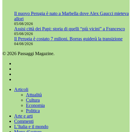
Il nuovo Perugia è nato a Marbella dove Alex Gaucci mieteva
allori
05/08/2026
Assisi città dei Papi: storia di quelli “più vicini” a Francesco
05/08/2026
Il Perugia è costato 7 milioni. Borras guiderà la transizione
04/08/2026
© 2026 Passaggi Magazine.
x-
twitter
facebook
youtube
instagram
Chiudi
Articoli
menu
Attualità
Cultura
Economia
Politica
Arte e arti
Commenti
L’Italia e il mondo
Menu d’autore