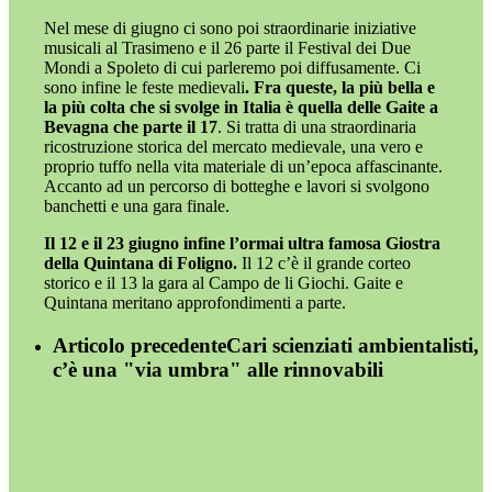
Nel mese di giugno ci sono poi straordinarie iniziative
musicali al Trasimeno e il 26 parte il Festival dei Due
Mondi a Spoleto di cui parleremo poi diffusamente. Ci
sono infine le feste medievali
. Fra queste, la più bella e
la più colta che si svolge in Italia è quella delle Gaite a
Bevagna che parte il 17
. Si tratta di una straordinaria
ricostruzione storica del mercato medievale, una vero e
proprio tuffo nella vita materiale di un’epoca affascinante.
Accanto ad un percorso di botteghe e lavori si svolgono
banchetti e una gara finale.
Il 12 e il 23 giugno infine l’ormai ultra famosa Giostra
della Quintana di Foligno.
Il 12 c’è il grande corteo
storico e il 13 la gara al Campo de li Giochi. Gaite e
Quintana meritano approfondimenti a parte.
Articolo precedente
Cari scienziati ambientalisti,
c’è una "via umbra" alle rinnovabili