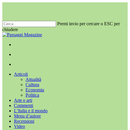
Salta
al
contenuto
principale
Premi invio per cercare o ESC per
chiudere
Chiudi
ricerca
x-
facebook
youtube
instagram
twitter
cerca
Menu
Menu
cerca
Menu
Articoli
Attualità
Cultura
Economia
Politica
Arte e arti
Commenti
L’Italia e il mondo
Menu d’autore
Recensioni
Video