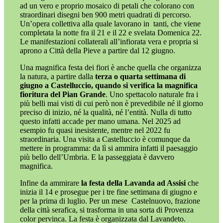
ad un vero e proprio mosaico di petali che colorano con
straordinari disegni ben 900 metri quadrati di percorso.
Un’opera collettiva alla quale lavorano in
tanti, che viene
completata la notte fra il 21 e il 22 e svelata Domenica 22.
Le manifestazioni collaterali all’infiorata vera e propria si
aprono a Città della Pieve a partire dal 12 giugno.
Una magnifica festa dei fiori è anche quella che organizza
la natura, a partire dalla
terza o quarta settimana di
giugno a Castelluccio, quando si verifica la magnifica
fioritura
del Pian Grande
. Uno spettacolo naturale fra i
più belli mai visti di cui però non è prevedibile né il giorno
preciso di inizio, né la qualità, né l’entità. Nulla di tutto
questo infatti accade per mano umana. Nel 2025 ad
esempio fu quasi inesistente, mentre nel 2022 fu
straordinaria. Una visita a Castelluccio è comunque da
mettere in programma: da lì si ammira infatti il paesaggio
più bello dell’Umbria. E la passeggiata è davvero
magnifica.
Infine da ammirare
la festa della Lavanda ad Assisi
che
inizia il 14 e prosegue per i tre fine settimana di giugno e
per la prima di luglio. Per un mese
Castelnuovo, frazione
della città serafica, si trasforma in una sorta di Provenza
color pervinca. La festa è organizzata dal Lavandeto.