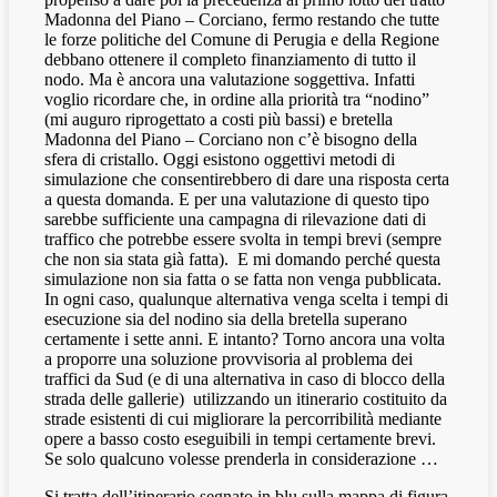
Madonna del Piano – Corciano, fermo restando che tutte
le forze politiche del Comune di Perugia e della Regione
debbano ottenere il completo finanziamento di tutto il
nodo. Ma è ancora una valutazione soggettiva. Infatti
voglio ricordare che, in ordine alla priorità tra “nodino”
(mi auguro riprogettato a costi più bassi) e bretella
Madonna del Piano – Corciano non c’è bisogno della
sfera di cristallo. Oggi esistono oggettivi metodi di
simulazione che consentirebbero di dare una risposta certa
a questa domanda. E per una valutazione di questo tipo
sarebbe sufficiente una campagna di rilevazione dati di
traffico che potrebbe essere svolta in tempi brevi (sempre
che non sia stata già fatta).
E mi domando perché questa
simulazione non sia fatta o se fatta non venga pubblicata.
In ogni caso, qualunque alternativa venga scelta i tempi di
esecuzione sia del nodino sia della bretella superano
certamente i sette anni. E intanto? Torno ancora una volta
a proporre una soluzione provvisoria al problema dei
traffici da Sud (e di una alternativa in caso di blocco della
strada delle gallerie)
utilizzando un itinerario costituito da
strade esistenti di cui migliorare la percorribilità mediante
opere a basso costo eseguibili in tempi certamente brevi.
Se solo qualcuno volesse prenderla in considerazione …
Si tratta dell’itinerario segnato in blu sulla mappa di figura