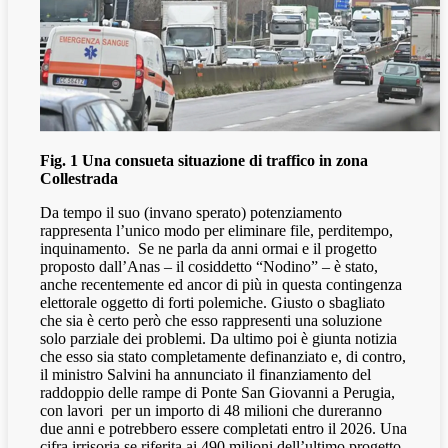
Fig. 1 Una consueta situazione di traffico in zona
Collestrada
Da tempo il suo (invano sperato) potenziamento
rappresenta l’unico modo per eliminare file, perditempo,
inquinamento.
Se ne parla da anni ormai e il progetto
proposto dall’Anas – il cosiddetto “Nodino” – è stato,
anche recentemente ed ancor di più in questa contingenza
elettorale oggetto di forti polemiche. Giusto o sbagliato
che sia è certo però che esso rappresenti una soluzione
solo parziale dei problemi. Da ultimo poi è giunta notizia
che esso sia stato completamente definanziato e, di contro,
il ministro Salvini ha annunciato il finanziamento del
raddoppio delle rampe di Ponte San Giovanni a Perugia,
con lavori
per un importo di 48 milioni che dureranno
due anni e potrebbero essere completati entro il 2026. Una
cifra irrisoria se riferita ai 490 milioni dell’ultimo progetto