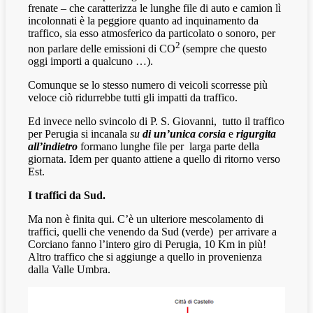
frenate – che caratterizza le lunghe file di auto e camion lì
incolonnati è la peggiore quanto ad inquinamento da
traffico, sia esso atmosferico da particolato o sonoro, per
2
non parlare delle emissioni di CO
(sempre che questo
oggi importi a qualcuno …).
Comunque se lo stesso numero di veicoli scorresse più
veloce ciò ridurrebbe tutti gli impatti da traffico.
Ed invece nello svincolo di P. S. Giovanni,
tutto il traffico
per Perugia si incanala
su
di un’unica corsia
e
rigurgita
all’indietro
formano lunghe file per
larga parte della
giornata. Idem per quanto attiene a quello di ritorno verso
Est.
I traffici da Sud.
Ma non è finita qui. C’è un ulteriore mescolamento di
traffici, quelli che venendo da Sud (verde)
per arrivare a
Corciano fanno l’intero giro di Perugia, 10 Km in più!
Altro traffico che si aggiunge a quello in provenienza
dalla Valle Umbra.