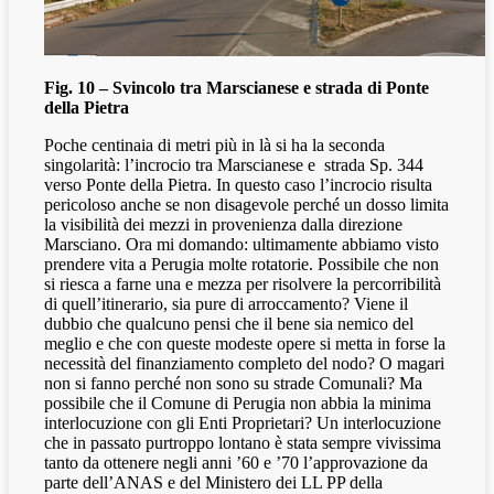
Fig. 10 – Svincolo tra Marscianese e strada di Ponte
della Pietra
Poche centinaia di metri più in là si ha la seconda
singolarità: l’incrocio tra Marscianese e
strada Sp. 344
verso Ponte della Pietra. In questo caso l’incrocio risulta
pericoloso anche se non disagevole perché un dosso limita
la visibilità dei mezzi in provenienza dalla direzione
Marsciano. Ora mi domando: ultimamente abbiamo visto
prendere vita a Perugia molte rotatorie. Possibile che non
si riesca a farne una e mezza per risolvere la percorribilità
di quell’itinerario, sia pure di arroccamento? Viene il
dubbio che qualcuno pensi che il bene sia nemico del
meglio e che con queste modeste opere si metta in forse la
necessità del finanziamento completo del nodo? O magari
non si fanno perché non sono su strade Comunali? Ma
possibile che il Comune di Perugia non abbia la minima
interlocuzione con gli Enti Proprietari? Un interlocuzione
che in passato purtroppo lontano è stata sempre vivissima
tanto da ottenere negli anni ’60 e ’70 l’approvazione da
parte dell’ANAS e del Ministero dei LL PP della