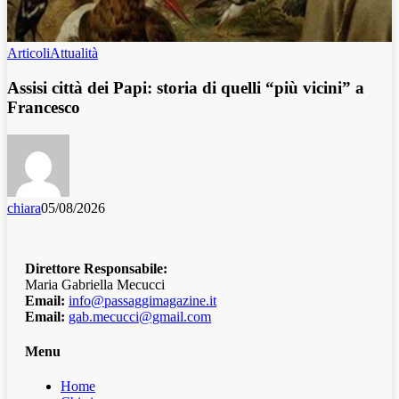
Articoli
Attualità
Assisi città dei Papi: storia di quelli “più vicini” a
Francesco
chiara
05/08/2026
Direttore Responsabile:
Maria Gabriella Mecucci
Email:
info@passaggimagazine.it
Email:
gab.mecucci@gmail.com
Menu
Home