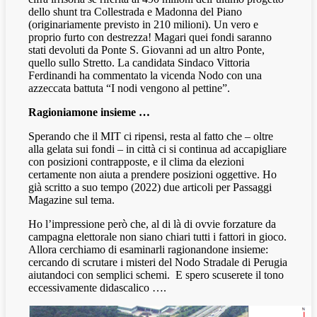
dello shunt tra Collestrada e Madonna del Piano
(originariamente previsto in 210 milioni). Un vero e
proprio furto con destrezza! Magari quei fondi saranno
stati devoluti da Ponte S. Giovanni ad un altro Ponte,
quello sullo Stretto. La candidata Sindaco Vittoria
Ferdinandi ha commentato la vicenda Nodo con una
azzeccata battuta “I nodi vengono al pettine”.
Ragioniamone insieme …
Sperando che il MIT ci ripensi, resta al fatto che – oltre
alla gelata sui fondi – in città ci si continua ad accapigliare
con posizioni contrapposte, e il clima da elezioni
certamente non aiuta a prendere posizioni oggettive. Ho
già scritto a suo tempo (2022) due articoli per Passaggi
Magazine sul tema.
Ho l’impressione però che, al di là di ovvie forzature da
campagna elettorale non siano chiari tutti i fattori in gioco.
Allora cerchiamo di esaminarli ragionandone insieme:
cercando di scrutare i misteri del Nodo Stradale di Perugia
aiutandoci con semplici schemi.
E spero scuserete il tono
eccessivamente didascalico ….