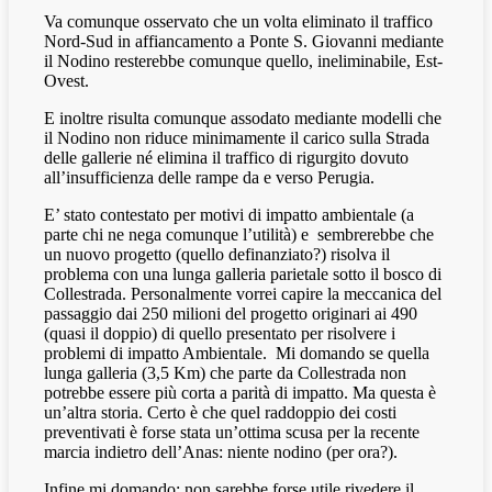
Va comunque osservato che un volta eliminato il traffico
Nord-Sud in affiancamento a Ponte S. Giovanni mediante
il Nodino resterebbe comunque quello, ineliminabile, Est-
Ovest.
E inoltre risulta comunque assodato mediante modelli che
il Nodino non riduce minimamente il carico sulla Strada
delle gallerie né elimina il traffico di rigurgito dovuto
all’insufficienza delle rampe da e verso Perugia.
E’ stato contestato per motivi di impatto ambientale (a
parte chi ne nega comunque l’utilità) e
sembrerebbe che
un nuovo progetto (quello definanziato?) risolva il
problema con una lunga galleria parietale sotto il bosco di
Collestrada. Personalmente vorrei capire la meccanica del
passaggio dai 250 milioni del progetto originari ai 490
(quasi il doppio) di quello presentato per risolvere i
problemi di impatto Ambientale.
Mi domando se quella
lunga galleria (3,5 Km) che parte da Collestrada non
potrebbe essere più corta a parità di impatto. Ma questa è
un’altra storia. Certo è che quel raddoppio dei costi
preventivati è forse stata un’ottima scusa per la recente
marcia indietro dell’Anas: niente nodino (per ora?).
Infine mi domando: non sarebbe forse utile rivedere il