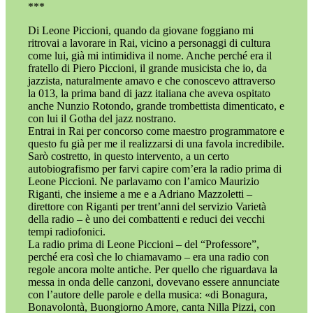
***
Di Leone Piccioni, quando da giovane foggiano mi
ritrovai a lavorare in Rai, vicino a personaggi di cultura
come lui, già mi intimidiva il nome. Anche perché era il
fratello di Piero Piccioni, il grande musicista che io, da
jazzista, naturalmente amavo e che conoscevo attraverso
la 013, la prima band di jazz italiana che aveva ospitato
anche Nunzio Rotondo, grande trombettista dimenticato, e
con lui il Gotha del jazz nostrano.
Entrai in Rai per concorso come maestro programmatore e
questo fu già per me il realizzarsi di una favola incredibile.
Sarò costretto, in questo intervento, a un certo
autobiografismo per farvi capire com’era la radio prima di
Leone Piccioni. Ne parlavamo con l’amico Maurizio
Riganti, che insieme a me e a Adriano Mazzoletti –
direttore con Riganti per trent’anni del servizio Varietà
della radio – è uno dei combattenti e reduci dei vecchi
tempi radiofonici.
La radio prima di Leone Piccioni – del “Professore”,
perché era così che lo chiamavamo – era una radio con
regole ancora molte antiche. Per quello che riguardava la
messa in onda delle canzoni, dovevano essere annunciate
con l’autore delle parole e della musica: «di Bonagura,
Bonavolontà, Buongiorno Amore, canta Nilla Pizzi, con