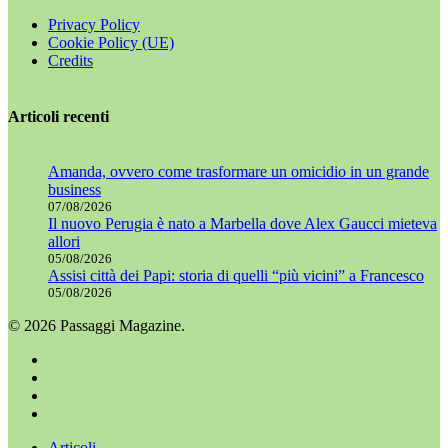
Privacy Policy
Cookie Policy (UE)
Credits
Articoli recenti
Amanda, ovvero come trasformare un omicidio in un grande
business
07/08/2026
Il nuovo Perugia è nato a Marbella dove Alex Gaucci mieteva
allori
05/08/2026
Assisi città dei Papi: storia di quelli “più vicini” a Francesco
05/08/2026
© 2026 Passaggi Magazine.
x-
twitter
facebook
youtube
instagram
Chiudi
Articoli