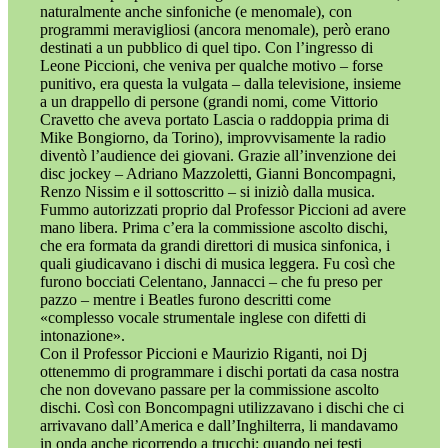
naturalmente anche sinfoniche (e menomale), con
programmi meravigliosi (ancora menomale), però erano
destinati a un pubblico di quel tipo. Con l’ingresso di
Leone Piccioni, che veniva per qualche motivo – forse
punitivo, era questa la vulgata – dalla televisione, insieme
a un drappello di persone (grandi nomi, come Vittorio
Cravetto che aveva portato Lascia o raddoppia prima di
Mike Bongiorno, da Torino), improvvisamente la radio
diventò l’audience dei giovani. Grazie all’invenzione dei
disc jockey – Adriano Mazzoletti, Gianni Boncompagni,
Renzo Nissim e il sottoscritto – si iniziò dalla musica.
Fummo autorizzati proprio dal Professor Piccioni ad avere
mano libera. Prima c’era la commissione ascolto dischi,
che era formata da grandi direttori di musica sinfonica, i
quali giudicavano i dischi di musica leggera. Fu così che
furono bocciati Celentano, Jannacci – che fu preso per
pazzo – mentre i Beatles furono descritti come
«complesso vocale strumentale inglese con difetti di
intonazione».
Con il Professor Piccioni e Maurizio Riganti, noi Dj
ottenemmo di programmare i dischi portati da casa nostra
che non dovevano passare per la commissione ascolto
dischi. Così con Boncompagni utilizzavano i dischi che ci
arrivavano dall’America e dall’Inghilterra, li mandavamo
in onda anche ricorrendo a trucchi: quando nei testi