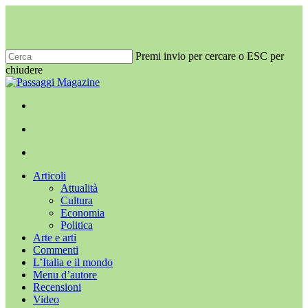
Salta
al
contenuto
principale
Premi invio per cercare o ESC per
chiudere
Chiudi
ricerca
x-
facebook
youtube
instagram
twitter
cerca
Menu
Menu
cerca
Menu
Articoli
Attualità
Cultura
Economia
Politica
Arte e arti
Commenti
L’Italia e il mondo
Menu d’autore
Recensioni
Video