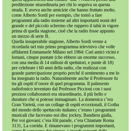
predilezione straordinaria per chi lo seguiva su questa
strada. E aveva anche amicizie che hanno fruttato molto,
come Alberto Sordi per esempio, che tornò a fare
programmi alla radio insieme ad altri importanti nomi del
grande e del piccolo schermo che ruppero il tabù in vigore
prima di quella stagione, cioè che la radio fosse appunto
un mezzo di serie B.
Quella insuperabile stagione, Alberto Sordi venne a
ricordarla nel mio primo programma televisivo che volle
affidarmi Emmanuele Milano nel 1984: Cari amici vicini e
lontani, cinque puntate (che ebbero un enorme successo,
con una media di 14 milioni di spettatori, e punte di 18)
per celebrare i 60 anni della radio, che realizzai con
grande partecipazione proprio perché il sentimento a me lo
ha insegnato la radio. Naturalmente anche il Professore fu
tra gli ospiti d’onore di quel programma. Il palinsesto
radiofonico inventato dal Professor Piccioni con i suoi
preziosi collaboratori era straordinario, il più bello e
duraturo che si potesse immaginare. La domenica c’era
Gran Varietà, con un collage di ospiti eccezionali, il Gotha
del mondo dello spettacolo italiano; c’erano i programmi
musicali che facevano noi disc jockey, Bandiera gialla,
Per voi giovani; c’era Hit parade, c’era Chiamate Roma
3131, La corrida. E rimanevano i programmi importanti,
come Il convegno dei cinque, i grandi concerti delle