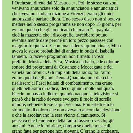
l’Orchestra diretta dal Maestro…». Poi, le stesse canzoni
venivano annunciate solo da annunciatori e annunciatrici
che avevano studiato dizione a Firenze, erano gli unici
autorizzati a parlare allora. Uno stesso disco non si poteva
mettere nello stesso programma se non dopo 15 giorni, per
evitare quella che gli americani chiamano “la payola”,
cioè la mazzetta che i discografici avrebbero potuto
eventualmente dare perché un loro pezzo passasse con
maggior frequenza. E con una cadenza quindicinale, Mina
aveva le stesse probabilità di andare in onda di Isabella
Iannetti. Io facevo programmi non firmati: I vostri
preferiti, Musica della Sera, Musica da ballo, e le colonne
sonore dei programmi di Costanzo e Moccagatta e dei
varietà radiofonici. Gli impianti della radio, tra l’altro,
erano quelli degli anni Trenta-Quaranta, non dico che
risalissero ai Fasci italiani di combattimento, ma erano
quelli bellissimi di radica, decò, quindi molto antiquati.
Faccio un passo indietro: quando nacque la televisione si
pensò che la radio dovesse svolgere il ruolo di sorella
minore, sebbene fosse la più vecchia. E in effetti era lo
strumento di coloro che non avevano ancora la televisione
e che la ascoltavano la sera vicino al caminetto. Si
pensava che l’audience della radio fossero i vecchi, gli
anziani. Anche le rubriche, comprese quelle musicali,
erano fatte per persone non giovani. C’erano le orchestre,