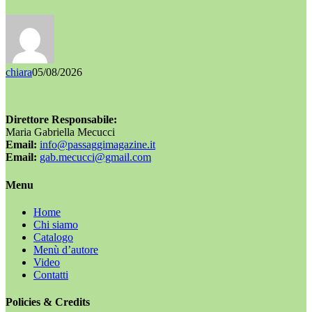
chiara
05/08/2026
Direttore Responsabile:
Maria Gabriella Mecucci
Email:
info@passaggimagazine.it
Email:
gab.mecucci@gmail.com
Menu
Home
Chi siamo
Catalogo
Menù d’autore
Video
Contatti
Policies & Credits