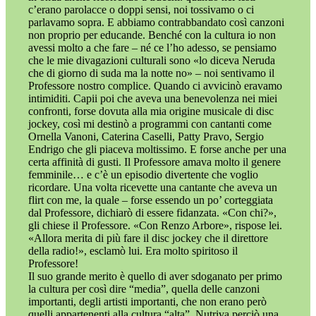
c’erano parolacce o doppi sensi, noi tossivamo o ci
parlavamo sopra. E abbiamo contrabbandato così canzoni
non proprio per educande. Benché con la cultura io non
avessi molto a che fare – né ce l’ho adesso, se pensiamo
che le mie divagazioni culturali sono «lo diceva Neruda
che di giorno di suda ma la notte no» – noi sentivamo il
Professore nostro complice. Quando ci avvicinò eravamo
intimiditi. Capii poi che aveva una benevolenza nei miei
confronti, forse dovuta alla mia origine musicale di disc
jockey, così mi destinò a programmi con cantanti come
Ornella Vanoni, Caterina Caselli, Patty Pravo, Sergio
Endrigo che gli piaceva moltissimo. E forse anche per una
certa affinità di gusti. Il Professore amava molto il genere
femminile… e c’è un episodio divertente che voglio
ricordare. Una volta ricevette una cantante che aveva un
flirt con me, la quale – forse essendo un po’ corteggiata
dal Professore, dichiarò di essere fidanzata. «Con chi?»,
gli chiese il Professore. «Con Renzo Arbore», rispose lei.
«Allora merita di più fare il disc jockey che il direttore
della radio!», esclamò lui. Era molto spiritoso il
Professore!
Il suo grande merito è quello di aver sdoganato per primo
la cultura per così dire “media”, quella delle canzoni
importanti, degli artisti importanti, che non erano però
quelli appartenenti alla cultura “alta”. Nutriva perciò una