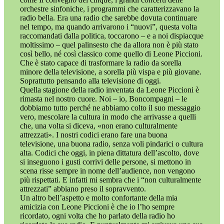
orchestre sinfoniche, i programmi che caratterizzavano la
radio bella. Era una radio che sarebbe dovuta continuare
nel tempo, ma quando arrivarono i “nuovi”, questa volta
raccomandati dalla politica, toccarono – e a noi dispiacque
moltissimo – quel palinsesto che da allora non è più stato
così bello, né così classico come quello di Leone Piccioni.
Che è stato capace di trasformare la radio da sorella
minore della televisione, a sorella più vispa e più giovane.
Soprattutto pensando alla televisione di oggi.
Quella stagione della radio inventata da Leone Piccioni è
rimasta nel nostro cuore. Noi – io, Boncompagni – le
dobbiamo tutto perché ne abbiamo colto il suo messaggio
vero, mescolare la cultura in modo che arrivasse a quelli
che, una volta si diceva, «non erano culturalmente
attrezzati». I nostri codici erano fare una buona
televisione, una buona radio, senza voli pindarici o cultura
alta. Codici che oggi, in piena dittatura dell’ascolto, dove
si inseguono i gusti corrivi delle persone, si mettono in
scena risse sempre in nome dell’audience, non vengono
più rispettati. E infatti mi sembra che i “non culturalmente
attrezzati” abbiano preso il sopravvento.
Un altro bell’aspetto e molto confortante della mia
amicizia con Leone Piccioni è che io l’ho sempre
ricordato, ogni volta che ho parlato della radio ho