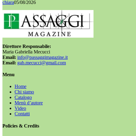
chiara
05/08/2026
Direttore Responsabile:
Maria Gabriella Mecucci
Email:
info@passaggimagazine.it
Email:
gab.mecucci@gmail.com
Menu
Home
Chi siamo
Catalogo
Menù d’autore
Video
Contatti
Policies & Credits