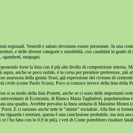
ezioni regionali. Venerdì e sabato dovranno essere presentate. In una conte
i territori, e delle diverse categorie e sensibilità, con candidati in grado
i, sgambetti, mugugni.
roponendo forse la lista con il più alto livello di competizione interna. 
ù aspra, anche se poco nobile, è la corsa per prendere preferenze, più alto
re assessora della giunta Tesei, già espressione del civismo di centrodes
à civile (come Paolo Scura). Poco si conosce invece della lista della Pr
Non si sa molto della lista Proietti, anche se ci sono delle importanti ce
universitario di Economia, di Bianca Maria Tagliaferri, popolarissima 
ata una quadra. Avrebbe prevalso la linea unitaria di Massimo Monni (or
Porzi. E ci saranno anche tutte le “anime” socialiste. Alla fine si for
nto riguarda i renziani, questa è una conclusione probabile, ma non ancor
e l’ha fatta con lo 0,9 in più), i veti di Conte potrebbero risultare fatali