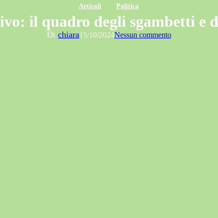
Articoli
Politica
rivo: il quadro degli sgambetti e
Di
chiara
15/10/2024
Nessun commento