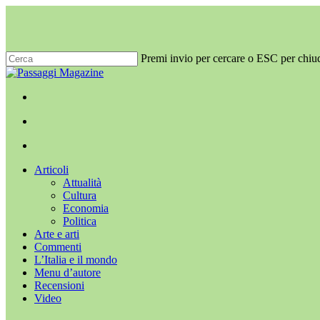
Salta
al
contenuto
principale
Premi invio per cercare o ESC per chiu
Chiudi
ricerca
x-
facebook
youtube
instagram
twitter
cerca
Menu
Menu
cerca
Menu
Articoli
Attualità
Cultura
Economia
Politica
Arte e arti
Commenti
L’Italia e il mondo
Menu d’autore
Recensioni
Video