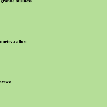
grande business
mieteva allori
ancesco