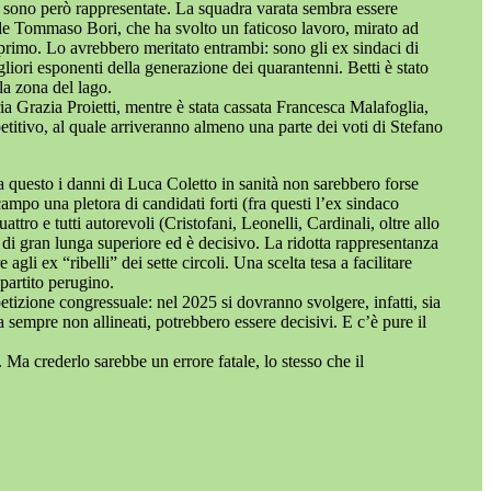
on sono però rappresentate. La squadra varata sembra essere
onale Tommaso Bori, che ha svolto un faticoso lavoro, mirato ad
 primo. Lo avrebbero meritato entrambi: sono gli ex sindaci di
igliori esponenti della generazione dei quarantenni. Betti è stato
la zona del lago.
a Grazia Proietti, mentre è stata cassata Francesca Malafoglia,
etitivo, al quale arriveranno almeno una parte dei voti di Stefano
za questo i danni di Luca Coletto in sanità non sarebbero forse
campo una pletora di candidati forti (fra questi l’ex sindaco
ro e tutti autorevoli (Cristofani, Leonelli, Cardinali, oltre allo
i di gran lunga superiore ed è decisivo. La ridotta rappresentanza
agli ex “ribelli” dei sette circoli. Una scelta tesa a facilitare
partito perugino.
tizione congressuale: nel 2025 si dovranno svolgere, infatti, sia
 sempre non allineati, potrebbero essere decisivi. E c’è pure il
. Ma crederlo sarebbe un errore fatale, lo stesso che il