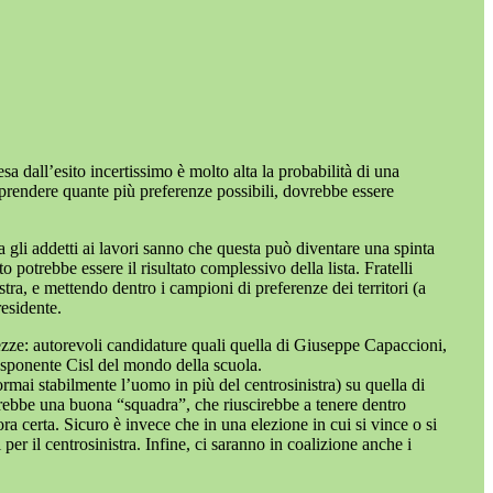
sa dall’esito incertissimo è molto alta la probabilità di una
 di prendere quante più preferenze possibili, dovrebbe essere
Ma gli addetti ai lavori sanno che questa può diventare una spinta
 potrebbe essere il risultato complessivo della lista. Fratelli
tra, e mettendo dentro i campioni di preferenze dei territori (a
esidente.
rtezze: autorevoli candidature quali quella di Giuseppe Capaccioni,
esponente Cisl del mondo della scuola.
mai stabilmente l’uomo in più del centrosinistra) su quella di
merebbe una buona “squadra”, che riuscirebbe a tenere dentro
a certa. Sicuro è invece che in una elezione in cui si vince o si
 per il centrosinistra. Infine, ci saranno in coalizione anche i