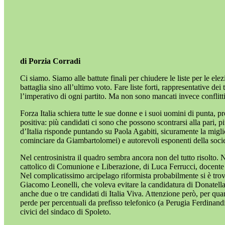
di Porzia Corradi
Ci siamo. Siamo alle battute finali per chiudere le liste per le el
battaglia sino all’ultimo voto. Fare liste forti, rappresentative de
l’imperativo di ogni partito. Ma non sono mancati invece conflitt
Forza Italia schiera tutte le sue donne e i suoi uomini di punta, p
positiva: più candidati ci sono che possono scontrarsi alla pari, pi
d’Italia risponde puntando su Paola Agabiti, sicuramente la miglio
cominciare da Giambartolomei) e autorevoli esponenti della societ
Nel centrosinistra il quadro sembra ancora non del tutto risolto. 
cattolico di Comunione e Liberazione, di Luca Ferrucci, docente 
Nel complicatissimo arcipelago riformista probabilmente si è trov
Giacomo Leonelli, che voleva evitare la candidatura di Donatella 
anche due o tre candidati di Italia Viva. Attenzione però, per qua
perde per percentuali da prefisso telefonico (a Perugia Ferdinandi c
civici del sindaco di Spoleto.