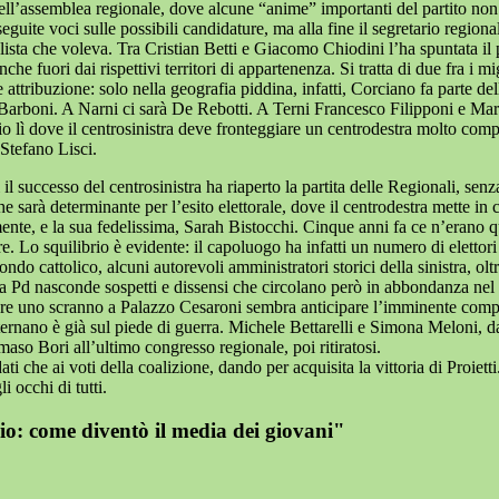
ne dell’assemblea regionale, dove alcune “anime” importanti del partito n
seguite voci sulle possibili candidature, ma alla fine il segretario regi
 lista che voleva. Tra Cristian Betti e Giacomo Chiodini l’ha spuntata il
e fuori dai rispettivi territori di appartenenza. Si tratta di due fra i m
attribuzione: solo nella geografia piddina, infatti, Corciano fa parte del
Barboni. A Narni ci sarà De Rebotti. A Terni Francesco Filipponi e Mari
o lì dove il centrosinistra deve fronteggiare un centrodestra molto comp
Stefano Lisci.
il successo del centrosinistra ha riaperto la partita delle Regionali, sen
e sarà determinante per l’esito elettorale, dove il centrodestra mette in 
e, e la sua fedelissima, Sarah Bistocchi. Cinque anni fa ce n’erano quatt
re. Lo squilibrio è evidente: il capoluogo ha infatti un numero di elettor
o cattolico, alcuni autorevoli amministratori storici della sinistra, oltre 
a Pd nasconde sospetti e dissensi che circolano però in abbondanza nel 
tare uno scranno a Palazzo Cesaroni sembra anticipare l’imminente compe
ternano è già sul piede di guerra. Michele Bettarelli e Simona Meloni, da
aso Bori all’ultimo congresso regionale, poi ritiratosi.
ti che ai voti della coalizione, dando per acquisita la vittoria di Proietti
i occhi di tutti.
io: come diventò il media dei giovani"