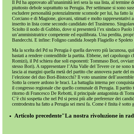
Il Pd ha approvato all’unanimità ieri sera la sua lista, al termi
piuttosto debole soprattutto su Perugia. Per settimane si sono sus
escludere personalità potenzialmente scomode per lui, ha fatto la
Corciano e di Magione, giovani, stimati e molto rappresentativi anch
inserito in lista come secondo candidato del Trasimeno. Singolare 
Sciolto il nodo di Gubbio, dove si presenterà l’ex sindaco Paolo 
un’amministratrice competente ed equilibrata. Una perdita, propri
Bandecchi. E infine: Foligno candida Joseph Flagiello e Spoleto 
Ma la scelta del Pd su Perugia è quella davvero più lacunosa, qui 
bastati a rendere contendibile la partita. Ebbene, nel capoluogo ch
Romizi), il Pd schiera due soli esponenti: Tommaso Bori, ovviament
stesso Bori). A rappresentare l’Alta Valle del Tevere ce ne sono t
lascia ai margini quella metà del partito che annovera parte del mond
l’elezione del duo Bori-Bistocchi? Il voto unanime dell’assemble
Sotto la cenere ardono le braci. La battaglia interna per conquis
il congresso regionale che quello comunale di Perugia. Il partito 
ritorno di Francesco De Rebotti, il principale antagonista di Tomm
C’è chi sospetta che nel Pd si pensi più alle preferenze dei candida
centrodestra ha fatto a Perugia sei mesi fa. Come è finita è sotto gl
Articolo precedente
"La nostra rivoluzione in rad