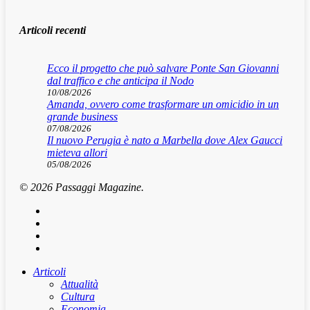
Articoli recenti
Ecco il progetto che può salvare Ponte San Giovanni
dal traffico e che anticipa il Nodo
10/08/2026
Amanda, ovvero come trasformare un omicidio in un
grande business
07/08/2026
Il nuovo Perugia è nato a Marbella dove Alex Gaucci
mieteva allori
05/08/2026
© 2026 Passaggi Magazine.
x-
twitter
facebook
youtube
instagram
Articoli
Attualità
Cultura
Economia