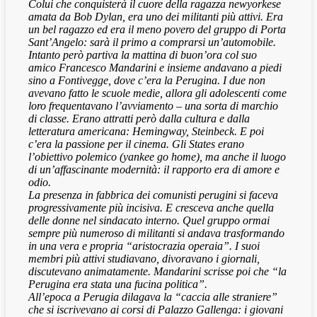
Colui che conquisterà il cuore della ragazza newyorkese
amata da Bob Dylan, era uno dei militanti più attivi. Era
un bel ragazzo ed era il meno povero del gruppo di Porta
Sant’Angelo: sarà il primo a comprarsi un’automobile.
Intanto però partiva la mattina di buon’ora col suo
amico Francesco Mandarini e insieme andavano a piedi
sino a Fontivegge, dove c’era la Perugina. I due non
avevano fatto le scuole medie, allora gli adolescenti come
loro frequentavano l’avviamento – una sorta di marchio
di classe. Erano attratti però dalla cultura e dalla
letteratura americana: Hemingway, Steinbeck. E poi
c’era la passione per il cinema. Gli States erano
l’obiettivo polemico (yankee go home), ma anche il luogo
di un’affascinante modernità: il rapporto era di amore e
odio.
La presenza in fabbrica dei comunisti perugini si faceva
progressivamente più incisiva. E cresceva anche quella
delle donne nel sindacato interno. Quel gruppo ormai
sempre più numeroso di militanti si andava trasformando
in una vera e propria “aristocrazia operaia”. I suoi
membri più attivi studiavano, divoravano i giornali,
discutevano animatamente. Mandarini scrisse poi che “la
Perugina era stata una fucina politica”.
All’epoca a Perugia dilagava la “caccia alle straniere”
che si iscrivevano ai corsi di Palazzo Gallenga: i giovani