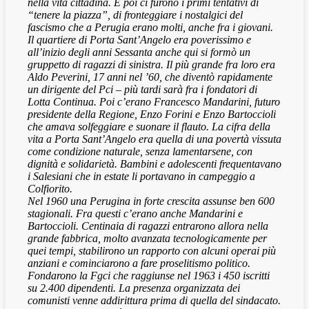
nella vita cittadina. E poi ci furono i primi tentativi di
“tenere la piazza”, di fronteggiare i nostalgici del
fascismo che a Perugia erano molti, anche fra i giovani.
Il quartiere di Porta Sant’Angelo era poverissimo e
all’inizio degli anni Sessanta anche qui si formò un
gruppetto di ragazzi di sinistra. Il più grande fra loro era
Aldo Peverini, 17 anni nel ’60, che diventò rapidamente
un dirigente del Pci – più tardi sarà fra i fondatori di
Lotta Continua. Poi c’erano Francesco Mandarini, futuro
presidente della Regione, Enzo Forini e Enzo Bartoccioli
che amava solfeggiare e suonare il flauto. La cifra della
vita a Porta Sant’Angelo era quella di una povertà vissuta
come condizione naturale, senza lamentarsene, con
dignità e solidarietà. Bambini e adolescenti frequentavano
i Salesiani che in estate li portavano in campeggio a
Colfiorito.
Nel 1960 una Perugina in forte crescita assunse ben 600
stagionali. Fra questi c’erano anche Mandarini e
Bartoccioli. Centinaia di ragazzi entrarono allora nella
grande fabbrica, molto avanzata tecnologicamente per
quei tempi, stabilirono un rapporto con alcuni operai più
anziani e cominciarono a fare proselitismo politico.
Fondarono la Fgci che raggiunse nel 1963 i 450 iscritti
su 2.400 dipendenti. La presenza organizzata dei
comunisti venne addirittura prima di quella del sindacato.