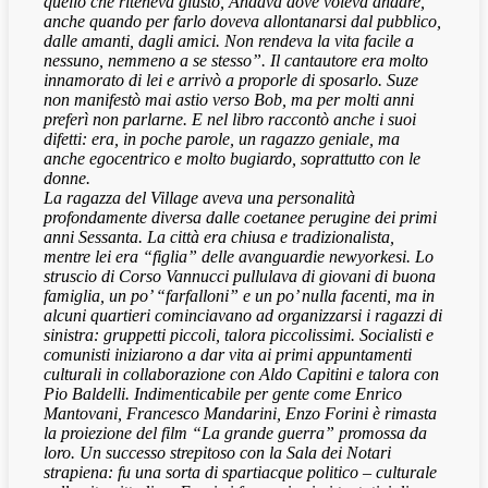
quello che riteneva giusto, Andava dove voleva andare,
anche quando per farlo doveva allontanarsi dal pubblico,
dalle amanti, dagli amici. Non rendeva la vita facile a
nessuno, nemmeno a se stesso”. Il cantautore era molto
innamorato di lei e arrivò a proporle di sposarlo. Suze
non manifestò mai astio verso Bob, ma per molti anni
preferì non parlarne. E nel libro raccontò anche i suoi
difetti: era, in poche parole, un ragazzo geniale, ma
anche egocentrico e molto bugiardo, soprattutto con le
donne.
La ragazza del Village aveva una personalità
profondamente diversa dalle coetanee perugine dei primi
anni Sessanta. La città era chiusa e tradizionalista,
mentre lei era “figlia” delle avanguardie newyorkesi. Lo
struscio di Corso Vannucci pullulava di giovani di buona
famiglia, un po’ “farfalloni” e un po’ nulla facenti, ma in
alcuni quartieri cominciavano ad organizzarsi i ragazzi di
sinistra: gruppetti piccoli, talora piccolissimi. Socialisti e
comunisti iniziarono a dar vita ai primi appuntamenti
culturali in collaborazione con Aldo Capitini e talora con
Pio Baldelli. Indimenticabile per gente come Enrico
Mantovani, Francesco Mandarini, Enzo Forini è rimasta
la proiezione del film “La grande guerra” promossa da
loro. Un successo strepitoso con la Sala dei Notari
strapiena: fu una sorta di spartiacque politico – culturale