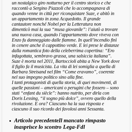
un nostalgico giro notturno per il centro storico e che
raccontò a Sergino Piazzoli che lo accompagnava di
quando venne in città per riconquistare Suze, e abitò in
un appartamento in zona Acquedotto. Il grande
cantautore nonché Nobel per la Letteratura non
dimenticò mai la sua “musa giovanile”: l’aiutò a trovare
una nuova casa, quando l’appartamento dove viveva con
Enzo fu danneggiato dalle fiamme. In quell’incendio finì
in cenere anche il cappottino verde. E lei prese le distanze
dalla romantica foto della celeberrima copertina: “Ero
infagottata, sembravo grassa, una salsiccia italiana”.
Suze è morta nel 2011, Bartoccioli abita a New York dove
il figlio fa il musicista. La vita di lei somiglia a quella di
Barbara Streisand nel film “Come eravamo”, coerente
nel suo impegno politico sino alla fine.
I tanti protagonisti di quella storia, di quei movimenti, di
quelle passioni – americani o perugini che fossero – sono
stati “enfant du siècle”: hanno nutrito, per dirla con
Doris Lessing, “il sogno più dolce”, ovvero quello della
rivoluzione. E ora? Ciascuno ha la sua risposta e
ciascuno il suo ricordo dei favolosi anni Sessanta.
Articolo precedente
Il mancato rimpasto
inasprisce lo scontro Lega-Fdl