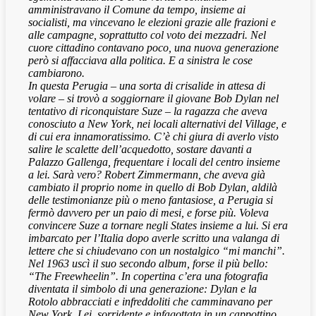
amministravano il Comune da tempo, insieme ai
socialisti, ma vincevano le elezioni grazie alle frazioni e
alle campagne, soprattutto col voto dei mezzadri. Nel
cuore cittadino contavano poco, una nuova generazione
però si affacciava alla politica. E a sinistra le cose
cambiarono.
In questa Perugia – una sorta di crisalide in attesa di
volare – si trovò a soggiornare il giovane Bob Dylan nel
tentativo di riconquistare Suze – la ragazza che aveva
conosciuto a New York, nei locali alternativi del Village, e
di cui era innamoratissimo. C’è chi giura di averlo visto
salire le scalette dell’acquedotto, sostare davanti a
Palazzo Gallenga, frequentare i locali del centro insieme
a lei. Sarà vero? Robert Zimmermann, che aveva già
cambiato il proprio nome in quello di Bob Dylan, aldilà
delle testimonianze più o meno fantasiose, a Perugia si
fermò davvero per un paio di mesi, e forse più. Voleva
convincere Suze a tornare negli States insieme a lui. Si era
imbarcato per l’Italia dopo averle scritto una valanga di
lettere che si chiudevano con un nostalgico “mi manchi”.
Nel 1963 uscì il suo secondo album, forse il più bello:
“The Freewheelin”. In copertina c’era una fotografia
diventata il simbolo di una generazione: Dylan e la
Rotolo abbracciati e infreddoliti che camminavano per
New York. Lei, sorridente e infagottata in un cappottino