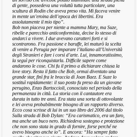
di gente, possedeva una voluttà tutta particolare, una
scultura di Rodin che aveva preso vita. Mi faceva venire
in mente un’eroina dell’epoca dei libertini. Era
assolutamente il mio tipo”.
Bob non piaceva per niente a mamma Mary, ma Suze,
ribelle e parecchio anticonformista, decise lo stesso di
andarci a vivere. I due avevano caratteri forti e si
scontrarono. Fra passione e baruffe, lei maturò la scelta
di venire a Perugia per imparare l’italiano all’Università
degli Stranieri e fare i corsi d’arte. Lui, innamoratissimo,
la seguì per riconquistarla. Difficile sapere come
andarono le cose. Chi fu il primo a dichiarare chiusa la
love story. Resta il fatto che Bob, ormai diventato una
grande star, finì fra le braccia di Joan Baez. E Suze lo
sostituì rapidamente: il suo posto fu preso da un giovane
perugino, Enzo Bartoccioli, conosciuto nel periodo della
permanenza in città. La storia con il cantautore era
durata in tutto tre anni. Era stata una sorta di ottovolante
e lei aveva probabilmente bisogno di un rapporto diverso.
Ecco cosa scrisse di lui in un suo libro del 2006 dal titolo
Sulla strada di Bob Dylan: “Era carismatico, era un faro,
ma anche un buco nero. Richiedeva sostegno e protezione
che non sono stata in grado di fornire, forse perché ne
avevo bisogno anche io”. E ancora: “Ha sempre fatto