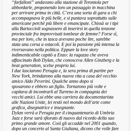
“farfalloni” andavano alla stazione di Terontola per
abbordarle, proponendo loro un passaggio in macchina
per arrivare prima in città. C’era una sorta di gara a chi
accompagnava le più belle, e si puntava soprattutto sulle
americane perchè più libere e emancipate. Chissà se i tipi
alla Bartoccioli sognassero di inserirsi in quella tenzone
provinciale fra improvvisati tombeur de femme? Forse sì,
ma per loro, che in tasca avevano poche lire, sarebbe
stata una corsa a ostacoli. E poi la passione più intensa la
riversavano nella politica. Eppure la love story
indimenticabile capitò a Enzo: la ragazza che aveva
affascinato Bob Dylan, che conosceva Allen Ginzberg e la
beat generation, scelse proprio lui.
I due lasciarono Perugia e, la sera prima di partire per
New York, brindarono alla nuova vita a casa del vecchio
amico Aldo Peverini. Qualche anno dopo si
sposarono e ebbero un figlio. Tornarono più volte e
capitava di incontrarli al Turreno in compagnia dei
vecchi amici. Lui ebbe una carriera da documentarista
alle Nazioni Unite, lei restò nel mondo dell’arte come
grafica, disegnatrice e insegnante.
Dylan verrà a Perugia per il cinquantenario di Umbria
Jazz e forse sarà sfiorato di nuovo dal ricordo della suo
primo grande amore. Così gli accadde nel 2001 quando,
dopo un concerto al Santa Giuliana, dicono che volle fare