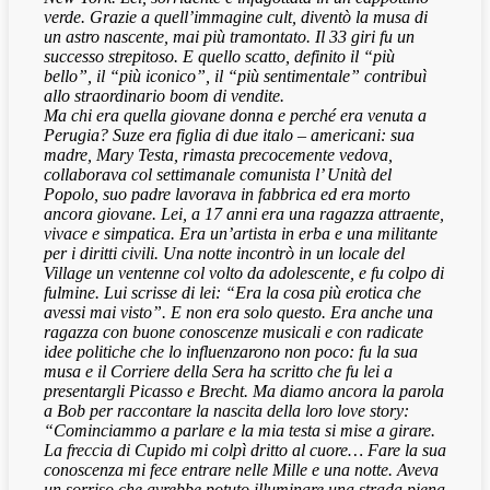
verde. Grazie a quell’immagine cult, diventò la musa di
un astro nascente, mai più tramontato. Il 33 giri fu un
successo strepitoso. E quello scatto, definito il “più
bello”, il “più iconico”, il “più sentimentale” contribuì
allo straordinario boom di vendite.
Ma chi era quella giovane donna e perché era venuta a
Perugia? Suze era figlia di due italo – americani: sua
madre, Mary Testa, rimasta precocemente vedova,
collaborava col settimanale comunista l’ Unità del
Popolo, suo padre lavorava in fabbrica ed era morto
ancora giovane. Lei, a 17 anni era una ragazza attraente,
vivace e simpatica. Era un’artista in erba e una militante
per i diritti civili. Una notte incontrò in un locale del
Village un ventenne col volto da adolescente, e fu colpo di
fulmine. Lui scrisse di lei: “Era la cosa più erotica che
avessi mai visto”. E non era solo questo. Era anche una
ragazza con buone conoscenze musicali e con radicate
idee politiche che lo influenzarono non poco: fu la sua
musa e il Corriere della Sera ha scritto che fu lei a
presentargli Picasso e Brecht. Ma diamo ancora la parola
a Bob per raccontare la nascita della loro love story:
“Cominciammo a parlare e la mia testa si mise a girare.
La freccia di Cupido mi colpì dritto al cuore… Fare la sua
conoscenza mi fece entrare nelle Mille e una notte. Aveva
un sorriso che avrebbe potuto illuminare una strada piena