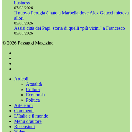
business
07/08/2026
Il nuovo Perugia è nato a Marbella dove Alex Gaucci mieteva
allori
05/08/2026
Assisi città dei Papi: storia di quelli “più vicini” a Francesco
05/08/2026
© 2026 Passaggi Magazine.
x-
twitter
facebook
youtube
instagram
Chiudi
Articoli
menu
Attualità
Cultura
Economia
Politica
Arte e arti
Commenti
L’Italia e il mondo
Menu d’autore
Recensioni
Video