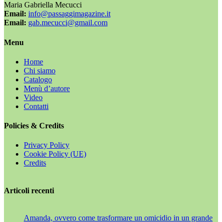
Maria Gabriella Mecucci
Email:
info@passaggimagazine.it
Email:
gab.mecucci@gmail.com
Menu
Home
Chi siamo
Catalogo
Menù d’autore
Video
Contatti
Policies & Credits
Privacy Policy
Cookie Policy (UE)
Credits
Articoli recenti
Amanda, ovvero come trasformare un omicidio in un grande