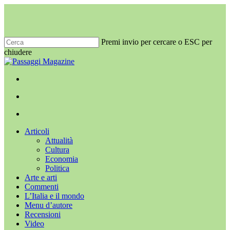
Salta
al
contenuto
principale
Premi invio per cercare o ESC per
chiudere
Chiudi
ricerca
x-
facebook
youtube
instagram
twitter
cerca
Menu
Menu
cerca
Menu
Articoli
Attualità
Cultura
Economia
Politica
Arte e arti
Commenti
L’Italia e il mondo
Menu d’autore
Recensioni
Video