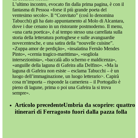
L’ultimo incontro, evocato fin dalla prima pagina, è con il
fantasma di Pessoa «forse il più grande poeta del
ventesimo secolo». Il “Convitato” (così lo denomina
Tabucchi) gli ha dato appuntamento al Molo di Alcantara,
dove i due cenano in un ristorante postmoderno. Il menu,
«una carta poetica», è al tempo stesso una carrellata sulla
storia della letteratura portoghese e sulle avanguardie
novecentesche, e una satira della “nouvelle cuisine”.
«Zuppa amor de perdição», «insalatina Fernão Mendes
Pinto», «cernia tragico-marittima», «sogliola
intersezionista», «baccalà allo scherno e maldicenza»,
«anguille della laguna di Gafeira alla Delfino». «Ma la
laguna di Gafeira non esiste – esclama Tabucchi – è un
luogo dell’immaginazione, un luogo letterario>. Capirà
cosa m’importa – risponde la cameriera – il Portogallo è
pieno di lagune, prima o poi una Gafeira la si trova
sempre».
Articolo precedente
Umbria da scoprire: quattro
itinerari di Ferragosto fuori dalla pazza folla