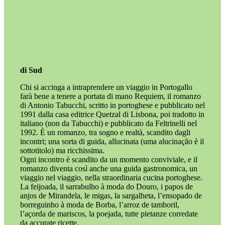
di Sud
Chi si accinga a intraprendere un viaggio in Portogallo
farà bene a tenere a portata di mano Requiem, il romanzo
di Antonio Tabucchi, scritto in portoghese e pubblicato nel
1991 dalla casa editrice Quetzal di Lisbona, poi tradotto in
italiano (non da Tabucchi) e pubblicato da Feltrinelli nel
1992. È un romanzo, tra sogno e realtà, scandito dagli
incontri; una sorta di guida, allucinata (uma alucinação è il
sottotitolo) ma ricchissima.
Ogni incontro è scandito da un momento conviviale, e il
romanzo diventa così anche una guida gastronomica, un
viaggio nel viaggio, nella straordinaria cucina portoghese.
La feijoada, il sarrabulho à moda do Douro, i papos de
anjos de Mirandela, le migas, la sargalheta, l’ensopado de
borreguinho à moda de Borba, l’arroz de tamboril,
l’aҫorda de mariscos, la poejada, tutte pietanze corredate
da accurate ricette.