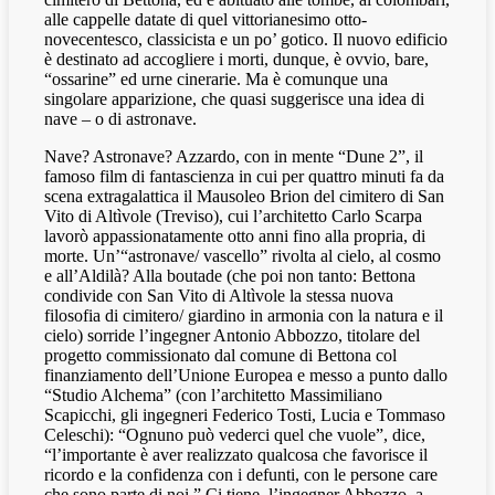
alle cappelle datate di quel vittorianesimo otto-
novecentesco, classicista e un po’ gotico. Il nuovo edificio
è destinato ad accogliere i morti, dunque, è ovvio, bare,
“ossarine” ed urne cinerarie. Ma è comunque una
singolare apparizione, che quasi suggerisce una idea di
nave – o di astronave.
Nave? Astronave? Azzardo, con in mente “Dune 2”, il
famoso film di fantascienza in cui per quattro minuti fa da
scena extragalattica il Mausoleo Brion del cimitero di San
Vito di Altìvole (Treviso), cui l’architetto Carlo Scarpa
lavorò appassionatamente otto anni fino alla propria, di
morte. Un’“astronave/ vascello” rivolta al cielo, al cosmo
e all’Aldilà? Alla boutade (che poi non tanto: Bettona
condivide con San Vito di Altìvole la stessa nuova
filosofia di cimitero/ giardino in armonia con la natura e il
cielo) sorride l’ingegner Antonio Abbozzo, titolare del
progetto commissionato dal comune di Bettona col
finanziamento dell’Unione Europea e messo a punto dallo
“Studio Alchema” (con l’architetto Massimiliano
Scapicchi, gli ingegneri Federico Tosti, Lucia e Tommaso
Celeschi): “Ognuno può vederci quel che vuole”, dice,
“l’importante è aver realizzato qualcosa che favorisce il
ricordo e la confidenza con i defunti, con le persone care
che sono parte di noi.” Ci tiene, l’ingegner Abbozzo, a