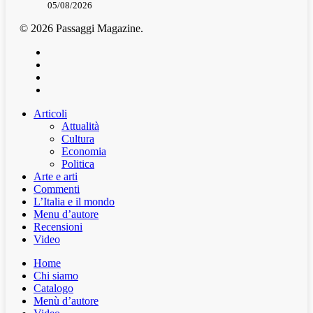
05/08/2026
© 2026 Passaggi Magazine.
x-
twitter
facebook
youtube
instagram
Articoli
Attualità
Cultura
Economia
Politica
Arte e arti
Commenti
L’Italia e il mondo
Menu d’autore
Recensioni
Video
Home
Chi siamo
Catalogo
Menù d’autore