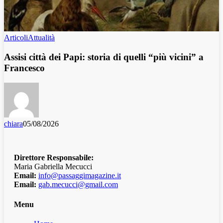
Articoli
Attualità
Assisi città dei Papi: storia di quelli “più vicini” a
Francesco
chiara
05/08/2026
Direttore Responsabile:
Maria Gabriella Mecucci
Email:
info@passaggimagazine.it
Email:
gab.mecucci@gmail.com
Menu