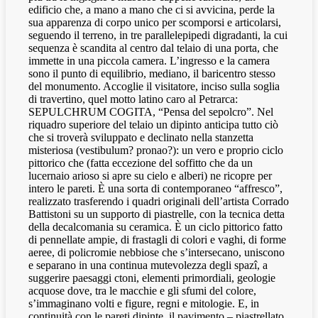
edificio che, a mano a mano che ci si avvicina, perde la
sua apparenza di corpo unico per scomporsi e articolarsi,
seguendo il terreno, in tre parallelepipedi digradanti, la cui
sequenza è scandita al centro dal telaio di una porta, che
immette in una piccola camera. L’ingresso e la camera
sono il punto di equilibrio, mediano, il baricentro stesso
del monumento. Accoglie il visitatore, inciso sulla soglia
di travertino, quel motto latino caro al Petrarca:
SEPULCHRUM COGITA, “Pensa del sepolcro”. Nel
riquadro superiore del telaio un dipinto anticipa tutto ciò
che si troverà sviluppato e declinato nella stanzetta
misteriosa (vestibulum? pronao?): un vero e proprio ciclo
pittorico che (fatta eccezione del soffitto che da un
lucernaio arioso si apre su cielo e alberi) ne ricopre per
intero le pareti. È una sorta di contemporaneo “affresco”,
realizzato trasferendo i quadri originali dell’artista Corrado
Battistoni su un supporto di piastrelle, con la tecnica detta
della decalcomania su ceramica. È un ciclo pittorico fatto
di pennellate ampie, di frastagli di colori e vaghi, di forme
aeree, di policromie nebbiose che s’intersecano, uniscono
e separano in una continua mutevolezza degli spazî, a
suggerire paesaggi ctoni, elementi primordiali, geologie
acquose dove, tra le macchie e gli sfumi del colore,
s’immaginano volti e figure, regni e mitologie. E, in
continuità con le pareti dipinte, il pavimento – piastrellato