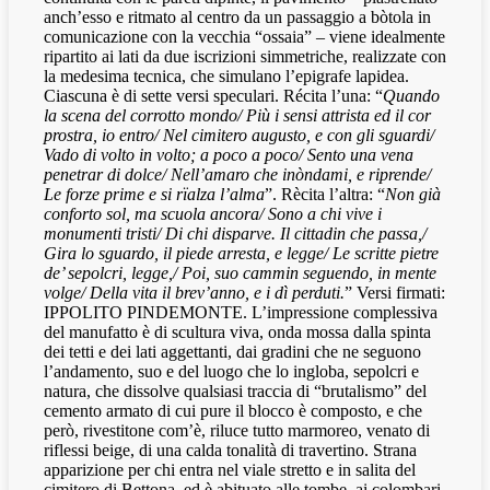
anch’esso e ritmato al centro da un passaggio a bòtola in
comunicazione con la vecchia “ossaia” – viene idealmente
ripartito ai lati da due iscrizioni simmetriche, realizzate con
la medesima tecnica, che simulano l’epigrafe lapidea.
Ciascuna è di sette versi speculari. Récita l’una: “
Quando
la scena del corrotto mondo/ Più i sensi attrista ed il cor
prostra, io entro/ Nel cimitero augusto, e con gli sguardi/
Vado di volto in volto; a poco a poco/ Sento una vena
penetrar di dolce/ Nell’amaro che inòndami, e riprende/
Le forze prime e si rïalza l’alma
”. Rècita l’altra: “
Non già
conforto sol, ma scuola ancora/ Sono a chi vive i
monumenti tristi/ Di chi disparve. Il cittadin che passa,/
Gira lo sguardo, il piede arresta, e legge/ Le scritte pietre
de’ sepolcri, legge,/ Poi, suo cammin seguendo, in mente
volge/ Della vita il brev’anno, e i dì perduti.
” Versi firmati:
IPPOLITO PINDEMONTE. L’impressione complessiva
del manufatto è di scultura viva, onda mossa dalla spinta
dei tetti e dei lati aggettanti, dai gradini che ne seguono
l’andamento, suo e del luogo che lo ingloba, sepolcri e
natura, che dissolve qualsiasi traccia di “brutalismo” del
cemento armato di cui pure il blocco è composto, e che
però, rivestitone com’è, riluce tutto marmoreo, venato di
riflessi beige, di una calda tonalità di travertino. Strana
apparizione per chi entra nel viale stretto e in salita del
cimitero di Bettona, ed è abituato alle tombe, ai colombari,