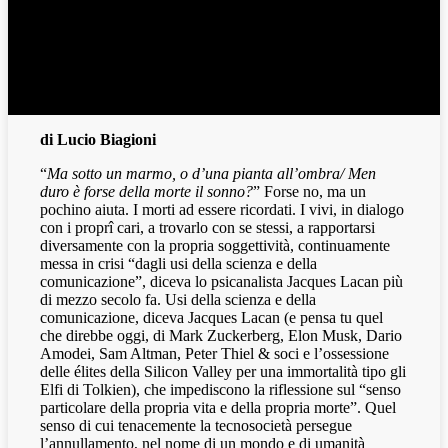
di Lucio Biagioni
“
Ma sotto un marmo, o d’una pianta all’ombra/ Men
duro è forse della morte il sonno?
” Forse no, ma un
pochino aiuta. I morti ad essere ricordati. I vivi, in dialogo
con i proprî cari, a trovarlo con se stessi, a rapportarsi
diversamente con la propria soggettività, continuamente
messa in crisi “dagli usi della scienza e della
comunicazione”, diceva lo psicanalista Jacques Lacan più
di mezzo secolo fa. Usi della scienza e della
comunicazione, diceva Jacques Lacan (e pensa tu quel
che direbbe oggi, di Mark Zuckerberg, Elon Musk, Dario
Amodei, Sam Altman, Peter Thiel & soci e l’ossessione
delle élites della Silicon Valley per una immortalità tipo gli
Elfi di Tolkien), che impediscono la riflessione sul “senso
particolare della propria vita e della propria morte”. Quel
senso di cui tenacemente la tecnosocietà persegue
l’annullamento, nel nome di un mondo e di umanità