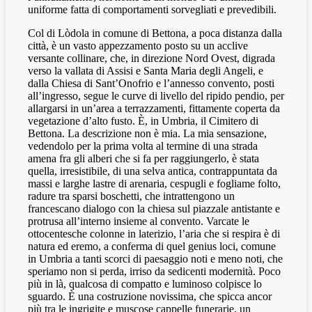
uniforme fatta di comportamenti sorvegliati e prevedibili.
Col di Lòdola in comune di Bettona, a poca distanza dalla
città, è un vasto appezzamento posto su un acclive
versante collinare, che, in direzione Nord Ovest, digrada
verso la vallata di Assisi e Santa Maria degli Angeli, e
dalla Chiesa di Sant’Onofrio e l’annesso convento, posti
all’ingresso, segue le curve di livello del ripido pendio, per
allargarsi in un’area a terrazzamenti, fittamente coperta da
vegetazione d’alto fusto. È, in Umbria, il Cimitero di
Bettona. La descrizione non è mia. La mia sensazione,
vedendolo per la prima volta al termine di una strada
amena fra gli alberi che si fa per raggiungerlo, è stata
quella, irresistibile, di una selva antica, contrappuntata da
massi e larghe lastre di arenaria, cespugli e fogliame folto,
radure tra sparsi boschetti, che intrattengono un
francescano dialogo con la chiesa sul piazzale antistante e
protrusa all’interno insieme al convento. Varcate le
ottocentesche colonne in laterizio, l’aria che si respira è di
natura ed eremo, a conferma di quel genius loci, comune
in Umbria a tanti scorci di paesaggio noti e meno noti, che
speriamo non si perda, irriso da sedicenti modernità. Poco
più in là, qualcosa di compatto e luminoso colpisce lo
sguardo. È una costruzione novissima, che spicca ancor
più tra le ingrigite e muscose cappelle funerarie, un