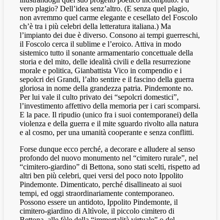
vero plagio? Dell’idea senz’altro. (E senza quel plagio,
non avremmo quel carme elegante e cesellato del Foscolo
ch’è tra i più celebri della letteratura italiana.) Ma
l’impianto dei due è diverso. Consono ai tempi guerreschi,
il Foscolo cerca il sublime e l’eroico. Attiva in modo
sistemico tutto il sonante armamentario concettuale della
storia e del mito, delle idealità civili e della resurrezione
morale e politica, Gianbattista Vico in compendio e i
sepolcri dei Grandi, l’alto sentire e il fascino della guerra
gloriosa in nome della grandezza patria. Pindemonte no.
Per lui vale il culto privato dei “sepolcri domestici”,
l’investimento affettivo della memoria per i cari scomparsi.
E la pace. Il ripudio (unico fra i suoi contemporanei) della
violenza e della guerra e il mite sguardo rivolto alla natura
e al cosmo, per una umanità cooperante e senza conflitti.
Forse dunque ecco perché, a decorare e alludere al senso
profondo del nuovo monumento nel “cimitero rurale”, nel
“cimitero-giardino” di Bettona, sono stati scelti, rispetto ad
altri ben più celebri, quei versi del poco noto Ippolito
Pindemonte. Dimenticato, perché disallineato ai suoi
tempi, ed oggi straordinariamente contemporaneo.
Possono essere un antidoto, Ippolito Pindemonte, il
cimitero-giardino di Altìvole, il piccolo cimitero di
Bettona, alle fòle della “immortalità virtuale” o del