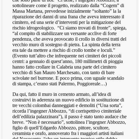
sottolineare come il progetto, realizzato dalla “Cogem” di
Massa Martana, prevedesse inizialmente “soltanto” la la
riparazione dei danni di una frana che aveva interessato il
cimitero, ed una serie d’interventi per la mitigazione del
rischio idrogeologico.
“Ci siamo trovati di fronte”, spiega,
“al compito di stabilizzare un versante acclive di forte
pendenza, che aveva provocato il crollo in diversi tratti del
vecchio muro di sostegno di pietra. La spinta della terra
era tale da mettere a rischio di crollo tombe e loculi.”
(Evento tutt’altro che infrequente nei cimiteri dei piccoli
centri: a gennaio di quest’anno, 180 millimetri di pioggia
hanno fatto crollare in Calabria una parte del cimitero
vecchio di San Mauro Marchesato, con tanto di bare
scivolate nel burrone. E poco prima, con uguale scandalo
di stampa, c’erano stati Palermo, Poggioreale…)
Da qui, fatto il muro in cemento armato, all’idea di
costruirvi in aderenza un nuovo edificio in sostituzione di
tre vecchi colombai danneggiati e demoliti (“Una sorta”,
ricorda l’ingegner Abbozzo, “di corrispettivo cimiteriale
dell’edilizia palazzinara”), il passo è stato tanto audace che
breve. “Non è necessario”, sottolinea l’ingegner Abbozzo,
figlio di quell’Edgardo Abbozzo, pittore, scultore,
ceramista e orafo, annoverato fra i maggiori artisti italiani
del Novecento, “che un intervento tecnico utile debba