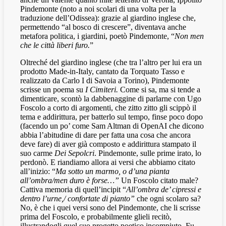
Pindemonte (noto a noi scolari di una volta per la
traduzione dell’Odissea): grazie al giardino inglese che,
permettendo “al bosco di crescere”, diventava anche
metafora politica, i giardini, poetò Pindemonte, “
Non men
che le città liberi furo.
”
Oltreché del giardino inglese (che tra l’altro per lui era un
prodotto Made-in-Italy, cantato da Torquato Tasso e
realizzato da Carlo I di Savoia a Torino), Pindemonte
scrisse un poema su
I Cimiteri.
Come si sa, ma si tende a
dimenticare, scontò la dabbenaggine di parlarne con Ugo
Foscolo a corto di argomenti, che zitto zitto gli scippò il
tema e addirittura, per batterlo sul tempo, finse poco dopo
(facendo un po’ come Sam Altman di OpenAI che dicono
abbia l’abitudine di dare per fatta una cosa che ancora
deve fare) di aver già composto e addirittura stampato il
suo carme
Dei Sepolcri
. Pindemonte, sulle prime irato, lo
perdonò. E riandiamo allora ai versi che abbiamo citato
all’inizio: “
Ma sotto un marmo, o d’una pianta
all’ombra/men duro è forse…”
Un Foscolo citato male?
Cattiva memoria di quell’incipit “
All’ombra de’ cipressi e
dentro l’urne,/ confortate di pianto”
che ogni scolaro sa?
No, è che i quei versi sono del Pindemonte, che li scrisse
prima del Foscolo, e probabilmente glieli recitò,
illustrandogli quel suo progetto poetico incompiuto. Fu