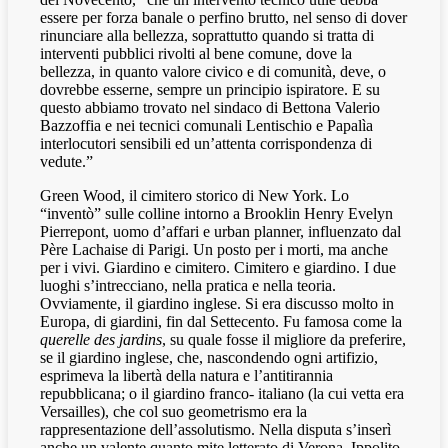
essere per forza banale o perfino brutto, nel senso di dover
rinunciare alla bellezza, soprattutto quando si tratta di
interventi pubblici rivolti al bene comune, dove la
bellezza, in quanto valore civico e di comunità, deve, o
dovrebbe esserne, sempre un principio ispiratore. E su
questo abbiamo trovato nel sindaco di Bettona Valerio
Bazzoffia e nei tecnici comunali Lentischio e Papalìa
interlocutori sensibili ed un’attenta corrispondenza di
vedute.”
Green Wood, il cimitero storico di New York. Lo
“inventò” sulle colline intorno a Brooklin Henry Evelyn
Pierrepont, uomo d’affari e urban planner, influenzato dal
Père Lachaise di Parigi. Un posto per i morti, ma anche
per i vivi. Giardino e cimitero. Cimitero e giardino. I due
luoghi s’intrecciano, nella pratica e nella teoria.
Ovviamente, il giardino inglese. Si era discusso molto in
Europa, di giardini, fin dal Settecento. Fu famosa come la
querelle des jardins
, su quale fosse il migliore da preferire,
se il giardino inglese, che, nascondendo ogni artifizio,
esprimeva la libertà della natura e l’antitirannia
repubblicana; o il giardino franco- italiano (la cui vetta era
Versailles), che col suo geometrismo era la
rappresentazione dell’assolutismo. Nella disputa s’inserì
anche un valente quanto mite letterato di Verona, Ippolito