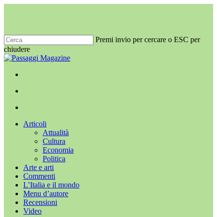
Salta
al
contenuto
principale
Premi invio per cercare o ESC per
chiudere
Chiudi
ricerca
x-
facebook
youtube
instagram
twitter
cerca
Menu
Menu
cerca
Menu
Articoli
Attualità
Cultura
Economia
Politica
Arte e arti
Commenti
L’Italia e il mondo
Menu d’autore
Recensioni
Video