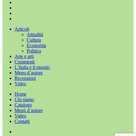
x-
twitter
facebook
youtube
instagram
Chiudi
Articoli
menu
Attualità
Cultura
Economia
Politica
Arte e arti
Commenti
L’Italia e il mondo
Menu d’autore
Recensioni
Video
Home
Chi siamo
Catalogo
Menù d’autore
Video
Contatti