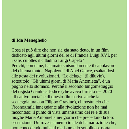
di Ida Meneghello
Cosa si può dire che non sia già stato detto, in un film
dedicato agli ultimi giorni del re di Francia Luigi XVI, per
i sans-culottes il cittadino Luigi Capeto?
Per chi, come me, ha amato smisuratamente il capolavoro
del cinema muto “Napoléon” di Abel Gance, esaltandosi
alle gesta dei rivoluzionari, “Le déluge” (il diluvio),
sottotitolo “Gli ultimi giorni di Maria Antonietta”, è un
pugno nello stomaco. Perché il secondo lungometraggio
del regista Gianluca Jodice (che aveva firmato nel 2020
“Il cattivo poeta” e di questo film scrive anche la
sceneggiatura con Filippo Gravino), ci mostra ciò che
l’iconografia inneggiante alla rivoluzione non ha mai
raccontato: il punto di vista umanissimo del re e di sua
moglie Maria Antonietta nei giorni che precedono la loro
esecuzione. Un rovesciamento totale della narrazione che,
non concedendo nulla al pietismo e lo sottolineo, porta