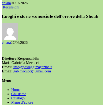
chiara
01/07/2026
Recensioni
Luoghi e storie sconosciute dell’orrore della Shoah
chiara
27/06/2026
Direttore Responsabile:
Maria Gabriella Mecucci
Email:
info@passaggimagazine.it
Email:
gab.mecucci@gmail.com
Menu
Home
Chi siamo
Catalogo
Menù d’autore