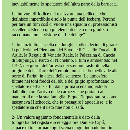
inevitabilmente lo spettatore dall’altra parte della barricata.
La bravura di Jodice nel realizzare una pellicola che
definisco imperdibile è solo la punta dell’iceberg. Perché
per fare un film così ci vuole una squadra di professionisti
eccellenti. Elenco qui gli elementi che a mio giudizio
raccomandano la visione di “Le déluge”.
1- Innanzitutto la scelta dei luoghi. Jodice decide di girare
la pellicola nel Piemonte dei Savoia: il Castello Ducale di
Agliè, la Reggia di Venaria Reale, la Palazzina di Caccia
di Stupinigi, il Parco di Nichelino. ll film è ambientato nel
1792, nei giorni dell’arresto dei sovrani trasferiti nella
prigione della Torre del Tempio, un castello medievale alle
porte di Parigi, in attesa della sentenza. Le atmosfere
filtrate nei toni freddi del blu e del grigio sprofondano lo
spettatore nell’ansia fin dalla prima scena inquadrata
dall’alto, con l’arrivo delle carrozze che portano al
maniero il re e la sua famiglia. È quell’inquadratura, come
insegnava Hitchcock, che fa presagire l’apocalisse, e lo
spettatore sa che il lieto fine non ci sarà.
2- Un valore aggiunto fondamentale è dato dalla
fotografia del regista e sceneggiatore Daniele Ciprì,
capace di trasformare ogni scena e ogni inquadratura in