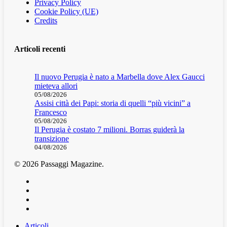
Privacy Policy
Cookie Policy (UE)
Credits
Articoli recenti
Il nuovo Perugia è nato a Marbella dove Alex Gaucci
mieteva allori
05/08/2026
Assisi città dei Papi: storia di quelli “più vicini” a
Francesco
05/08/2026
Il Perugia è costato 7 milioni. Borras guiderà la
transizione
04/08/2026
© 2026 Passaggi Magazine.
x-
twitter
facebook
youtube
instagram
Articoli