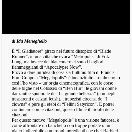
di Ida Meneghello
È “Il Gladiatore” girato nel futuro distopico di “Blade
Runner”, in una città che evoca “Metropolis” di Fritz
Lang, ma invece del bianconero ci sono i bagliori
fiammeggianti di “Apocalypse Now”.
Provo a dare un’idea di cosa sia l’ultimo film di Francis
Ford Coppola “Megalopolis”: è innanzitutto – o almeno io
così l’ho visto – un’orgia cinematografica, con le corse
delle bighe nel Colosseo di “Ben Hur”, le giovani donne
danzanti e spudorate de “La grande bellezza” (con pepli
trasparenti e calzari fetish), i trapezisti circensi de “I
clowns” e pure gli efebi di “Fellini Satyricon”. E potrei
continuare con le citazioni, questo film è il trionfo delle
citazioni.
Per questo motivo “Megalopolis” è una visione faticosa, è
come affrontare un banchetto con troppe portate o un
piatto indigeribile con troppi ingredienti che chef Barbieri