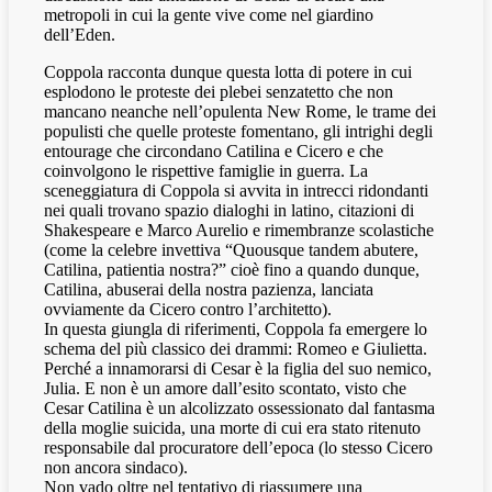
metropoli in cui la gente vive come nel giardino
dell’Eden.
Coppola racconta dunque questa lotta di potere in cui
esplodono le proteste dei plebei senzatetto che non
mancano neanche nell’opulenta New Rome, le trame dei
populisti che quelle proteste fomentano, gli intrighi degli
entourage che circondano Catilina e Cicero e che
coinvolgono le rispettive famiglie in guerra. La
sceneggiatura di Coppola si avvita in intrecci ridondanti
nei quali trovano spazio dialoghi in latino, citazioni di
Shakespeare e Marco Aurelio e rimembranze scolastiche
(come la celebre invettiva “Quousque tandem abutere,
Catilina, patientia nostra?” cioè fino a quando dunque,
Catilina, abuserai della nostra pazienza, lanciata
ovviamente da Cicero contro l’architetto).
In questa giungla di riferimenti, Coppola fa emergere lo
schema del più classico dei drammi: Romeo e Giulietta.
Perché a innamorarsi di Cesar è la figlia del suo nemico,
Julia. E non è un amore dall’esito scontato, visto che
Cesar Catilina è un alcolizzato ossessionato dal fantasma
della moglie suicida, una morte di cui era stato ritenuto
responsabile dal procuratore dell’epoca (lo stesso Cicero
non ancora sindaco).
Non vado oltre nel tentativo di riassumere una