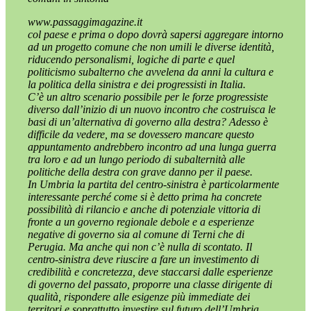
www.passaggimagazine.it
col paese e prima o dopo dovrà sapersi aggregare intorno
ad un progetto comune che non umili le diverse identità,
riducendo personalismi, logiche di parte e quel
politicismo subalterno che avvelena da anni la cultura e
la politica della sinistra e dei progressisti in Italia.
C’è un altro scenario possibile per le forze progressiste
diverso dall’inizio di un nuovo incontro che costruisca le
basi di un’alternativa di governo alla destra? Adesso è
difficile da vedere, ma se dovessero mancare questo
appuntamento andrebbero incontro ad una lunga guerra
tra loro e ad un lungo periodo di subalternità alle
politiche della destra con grave danno per il paese.
In Umbria la partita del centro-sinistra è particolarmente
interessante perché come si è detto prima ha concrete
possibilità di rilancio e anche di potenziale vittoria di
fronte a un governo regionale debole e a esperienze
negative di governo sia al comune di Terni che di
Perugia. Ma anche qui non c’è nulla di scontato. Il
centro-sinistra deve riuscire a fare un investimento di
credibilità e concretezza, deve staccarsi dalle esperienze
di governo del passato, proporre una classe dirigente di
qualità, rispondere alle esigenze più immediate dei
territori e soprattutto investire sul futuro dell’Umbria.