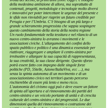
della medesima ambizione di allora, ma soprattutto di
contenuti, progetti, metodologie e tecnologie molto diversi
e innovativi per poter intercettare le urgenze del presente e
le sfide non rinviabili per riaprire un futuro credibile per
Perugia e per l’Umbria. C’è bisogno di un più largo e
grande schieramento progressista che sappia sospingere
questo cambiamento della storia della nostra regione
Un ruolo fondamentale nella tessitura e nel rilancio di un
nuovo centro-sinistra lo avranno i movimenti e le
associazioni civiche. L’allargamento dei confini dello
spazio pubblico e politico è una dinamica essenziale per
riattivare, riaggregare e ampliare il centro-sinistra per
irrobustire e allargare la sua capacità di rappresentanza,
la sua creatività, la sua classe dirigente. Questo sforzo
potrà essere fatto con impegno dalle singole forze
politiche (PD, 5Stelle, Azione/ItaliaViva, ecc …), ma
senza la spinta autonoma di un movimento e di un
associazionismo civico nei territori questo percorso
rischierebbe di essere più lento e meno ricco.
L’autonomia del civismo oggi può e deve essere un fattore
di spinta all’apertura e al rinnovamento dei partiti del
centro-sinistra e un veicolo portante di unità e di crescita
culturale del centro-sinistra e dei progressisti. Le due
dimensioni quella del rinnovamento o costruzione dei