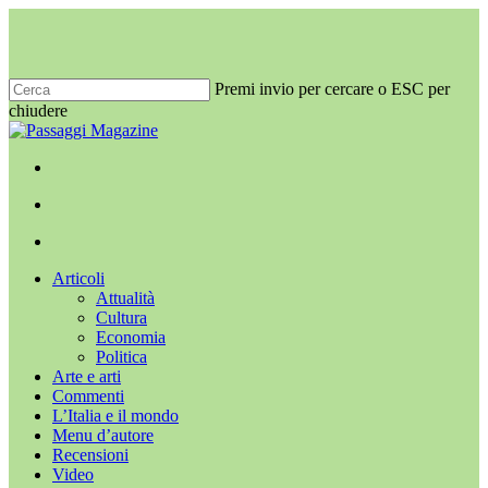
Salta
al
contenuto
principale
Premi invio per cercare o ESC per
chiudere
Chiudi
ricerca
x-
facebook
youtube
instagram
twitter
cerca
Menu
Menu
cerca
Menu
Articoli
Attualità
Cultura
Economia
Politica
Arte e arti
Commenti
L’Italia e il mondo
Menu d’autore
Recensioni
Video