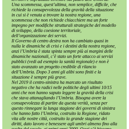
Una scommessa, quest’ultima, non semplice, difficile, che
richiede la consapevolezza della gravità della situazione
in cui si è venuta a trovare la nostra regione, una
scommessa che non richiede chiacchiere ma un forte
impegno per modifiche strutturali strategiche del modello
di sviluppo, della coesione territoriale,
dell’organizzazione dei servizi.
Il Governo di centro destra non ha cambiato quasi in
nulla le dinamiche di crisi e i destini della nostra regione,
anzi l’Umbria è stata spinta sempre più ai margini delle
dinamiche nazionali, c’è stato un forte attacco ai servizi
pubblici (vedi ad esempio la sanità regionale) e non è
stato avanzato un progetto credibile di rilancio
dell’Umbria. Dopo 3 anni gli alibi sono finiti e la
situazione è sempre più grave.
Nel 2019 il centro-sinistra ha marcato un risultato
negativo che ha radici nelle politiche degli ultimi 10/15
anni che non hanno saputo leggere la gravità della crisi
che stava attanagliando l’Umbria. Bisogna avere la
consapevolezza di partire da questa verità, senza per
questo rinnegare la lunga stagione dei governi di sinistra
che hanno fatto l’Umbria, costruito la Regione, ridato
vita alle nostre città, costruito la grande stagione dei
diritti, dato lavoro e benessere agli umbri almeno fino alla
svolta del secolo, ai primi anni 2000. Oggi c’è bisogno