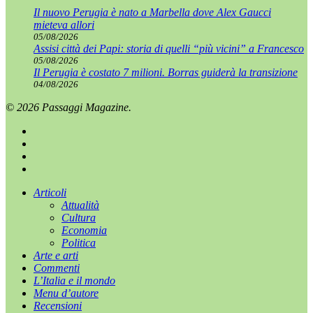
Il nuovo Perugia è nato a Marbella dove Alex Gaucci
mieteva allori
05/08/2026
Assisi città dei Papi: storia di quelli “più vicini” a Francesco
05/08/2026
Il Perugia è costato 7 milioni. Borras guiderà la transizione
04/08/2026
© 2026 Passaggi Magazine.
x-
twitter
facebook
youtube
instagram
Chiudi
Articoli
menu
Attualità
Cultura
Economia
Politica
Arte e arti
Commenti
L’Italia e il mondo
Menu d’autore
Recensioni