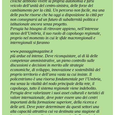
civiche debbono vivere la propria autonomia e farsi
veicolo dell’unità del centro-sinistra, delle forze del
cambiamento per la città. Un percorso non facile, ma una
delle poche risorse che ha oggi a disposizione la città per
non consegnarsi ad un futuro di subalternità politica e
istituzionale ancora senza progetto.
Perugia ha bisogno di ritrovare appieno, nell’interesse
stesso dell’Umbria, il suo ruolo di capoluogo regionale,
proprio nel momento in cui le sfide macroregionali e
interregionali si faranno
www.passaggimagazine.it
più ardue ed intense. Deve riconquistare, al di là delle
competenze amministrative, un pieno controllo sulle
discussioni e decisioni in merito alle strategie
economiche, di sviluppo, innovazione e sostenibilità del
proprio territorio e dell’area vasta su cui insiste. Il
policentrismo è una risorsa fondamentale per l’Umbria,
ma senza la vitalità del nodo principale della rete, il
capoluogo, tutto il sistema regionale viene indebolito.
Perugia deve valorizzare i suoi asset culturali e turistici di
valore internazionale, deve poter essere uno dei centri
importanti della formazione superiore, della ricerca e
delle arti. Deve poter determinare da questi settori una
alta capacità attrattiva cui va destinata una stagione di