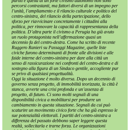
partiti e quella di un forte civismo autonomo non sono
percorsi contrastanti, ma fattori diversi di un impegno per
l’unità, l’ampliamento e il rilancio culturale e politico del
centro-sinistra, del rilancio della partecipazione, dello
sforzo per riavvicinare concretamente i cittadini alla
politica, per rinnovare la capacità di rappresentanza della
politica. D’altra parte il civismo a Perugia ha già avuto
un ruolo protagonista nell’affermazione quasi un
decennio fa del centro-destra. Come ha scritto di recente
Ruggero Ranieri su Passaggi Magazine, quelle liste
civiche furono determinanti di fronte alle divisioni e alle
faide interne del centro-sinistra per dare alla città un
senso di rassicurazione nei confronti del centro-destra e di
sostegno alla figura di un Sindaco gentile, accogliente pur
se privo di qualsiasi progettualità.
Oggi la situazione è molto diversa. Dopo un decennio di
governo senza progetto, di immobilità teorizzata, la città è
stanca, avverte una crisi profonda e un’assenza di
progetto, di futuro. Ci sono molti segnali di una
disponibilità civica a mobilitarsi per produrre un
cambiamento in questa situazione. Segnali da cui può
scaturire un movimento civico forte che ha già espresso le
sue potenzialità elettorali. I partiti del centro-sinistra a
differenza del passato debbono saper leggere questa
realtà, sollecitarla e trarne forza. Le organizzazioni