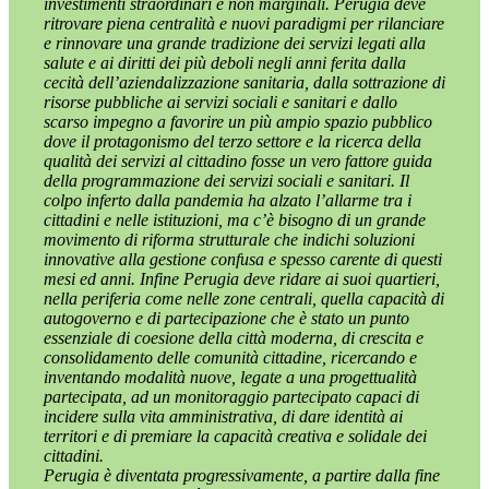
investimenti straordinari e non marginali. Perugia deve
ritrovare piena centralità e nuovi paradigmi per rilanciare
e rinnovare una grande tradizione dei servizi legati alla
salute e ai diritti dei più deboli negli anni ferita dalla
cecità dell’aziendalizzazione sanitaria, dalla sottrazione di
risorse pubbliche ai servizi sociali e sanitari e dallo
scarso impegno a favorire un più ampio spazio pubblico
dove il protagonismo del terzo settore e la ricerca della
qualità dei servizi al cittadino fosse un vero fattore guida
della programmazione dei servizi sociali e sanitari. Il
colpo inferto dalla pandemia ha alzato l’allarme tra i
cittadini e nelle istituzioni, ma c’è bisogno di un grande
movimento di riforma strutturale che indichi soluzioni
innovative alla gestione confusa e spesso carente di questi
mesi ed anni. Infine Perugia deve ridare ai suoi quartieri,
nella periferia come nelle zone centrali, quella capacità di
autogoverno e di partecipazione che è stato un punto
essenziale di coesione della città moderna, di crescita e
consolidamento delle comunità cittadine, ricercando e
inventando modalità nuove, legate a una progettualità
partecipata, ad un monitoraggio partecipato capaci di
incidere sulla vita amministrativa, di dare identità ai
territori e di premiare la capacità creativa e solidale dei
cittadini.
Perugia è diventata progressivamente, a partire dalla fine