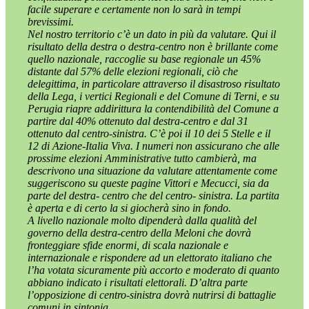
facile superare e certamente non lo sarà in tempi
brevissimi.
Nel nostro territorio c’è un dato in più da valutare. Qui il
risultato della destra o destra-centro non è brillante come
quello nazionale, raccoglie su base regionale un 45%
distante dal 57% delle elezioni regionali, ciò che
delegittima, in particolare attraverso il disastroso risultato
della Lega, i vertici Regionali e del Comune di Terni, e su
Perugia riapre addirittura la contendibilità del Comune a
partire dal 40% ottenuto dal destra-centro e dal 31
ottenuto dal centro-sinistra. C’è poi il 10 dei 5 Stelle e il
12 di Azione-Italia Viva. I numeri non assicurano che alle
prossime elezioni Amministrative tutto cambierà, ma
descrivono una situazione da valutare attentamente come
suggeriscono su queste pagine Vittori e Mecucci, sia da
parte del destra- centro che del centro- sinistra. La partita
è aperta e di certo la si giocherà sino in fondo.
A livello nazionale molto dipenderà dalla qualità del
governo della destra-centro della Meloni che dovrà
fronteggiare sfide enormi, di scala nazionale e
internazionale e rispondere ad un elettorato italiano che
l’ha votata sicuramente più accorto e moderato di quanto
abbiano indicato i risultati elettorali. D’altra parte
l’opposizione di centro-sinistra dovrà nutrirsi di battaglie
comuni in sintonia