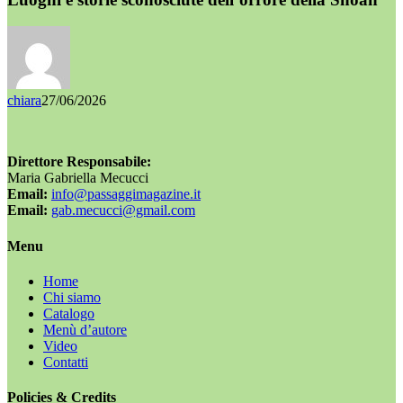
chiara
27/06/2026
Direttore Responsabile:
Maria Gabriella Mecucci
Email:
info@passaggimagazine.it
Email:
gab.mecucci@gmail.com
Menu
Home
Chi siamo
Catalogo
Menù d’autore
Video
Contatti
Policies & Credits