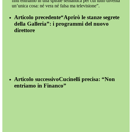
finti entriamo in una spirale semantica per cui tutto diventa
un’unica cosa: né vera né falsa ma televisione”.
Articolo precedente
“Aprirò le stanze segrete
della Galleria”: i programmi del nuovo
direttore
Articolo successivo
Cucinelli precisa: “Non
entriamo in Financo”