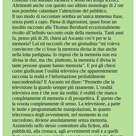
Altrimenti anche con questo suo ultimo monologo di 2 ore
non potrebbe calamitare l’attenzione del pubblico.
Il suo modo di raccontare sembra un’unica immensa frase,
senza punti a capo. Piena di digressioni, quasi fosse un
insolito racconto alla Thomas Bernhard eccezionalmente
rivolto all’infinito racconto orale della memoria. Tanti anni
fa, penso più di 20, chiesi ad Ascanio cos’ė per te la
memoria? Lui mi raccontò che un giornalista “mi voleva
convincere che ci fosse la memoria divisa in due anche
nella lotta partigiana. Io risposi che la memoria non era
divisa in due, ma che, piuttosto, la memoria é divisa in
tante persone quante hanno memoria”. E poi gli chiesi
come giudicasse l’oralità televisiva che apparentemente
racconta la realtà e l’informazione probabilmente
nascondendola? E Ascanio mi disse: “Premetto che la
televisione la guardo sempre più raramente. L’oralità
televisiva non è che non sia oralità: è oralità che manca
completamente di memoria e di prospettiva. È questo che
la svuota completamente di senso. La televisione, a parte
le insite e programmatiche manipolazioni, in quanto
telecronaca degli avvenimenti, nel momento in cui
succedono, diviene assolutamente senza memoria.
Assistendo nello stesso contenitore alla fiction, alla
pubblicità, alla cronaca, agli avvenimenti reali e a quelli