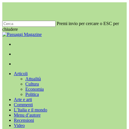
Salta
al
contenuto
principale
Premi invio per cercare o ESC per
chiudere
Chiudi
ricerca
x-
facebook
youtube
instagram
twitter
cerca
Menu
Menu
cerca
Menu
Articoli
Attualità
Cultura
Economia
Politica
Arte e arti
Commenti
L’Italia e il mondo
Menu d’autore
Recensioni
Video