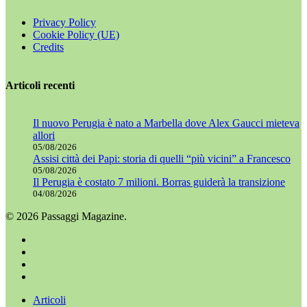
Privacy Policy
Cookie Policy (UE)
Credits
Articoli recenti
Il nuovo Perugia è nato a Marbella dove Alex Gaucci mieteva
allori
05/08/2026
Assisi città dei Papi: storia di quelli “più vicini” a Francesco
05/08/2026
Il Perugia è costato 7 milioni. Borras guiderà la transizione
04/08/2026
© 2026 Passaggi Magazine.
x-
twitter
facebook
youtube
instagram
Chiudi
Articoli