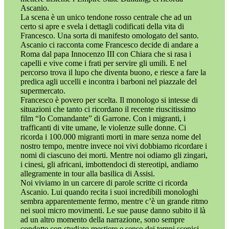
Ascanio.
La scena è un unico tendone rosso centrale che ad un
certo si apre e svela i dettagli codificati della vita di
Francesco. Una sorta di manifesto omologato del santo.
Ascanio ci racconta come Francesco decide di andare a
Roma dal papa Innocenzo III con Chiara che si rasa i
capelli e vive come i frati per servire gli umili. E nel
percorso trova il lupo che diventa buono, e riesce a fare la
predica agli uccelli e incontra i barboni nel piazzale del
supermercato.
Francesco è povero per scelta. Il monologo si intesse di
situazioni che tanto ci ricordano il recente riuscitissimo
film “Io Comandante” di Garrone. Con i migranti, i
trafficanti di vite umane, le violenze sulle donne. Ci
ricorda i 100.000 migranti morti in mare senza nome del
nostro tempo, mentre invece noi vivi dobbiamo ricordare i
nomi di ciascuno dei morti. Mentre noi odiamo gli zingari,
i cinesi, gli africani, imbottendoci di stereotipi, andiamo
allegramente in tour alla basilica di Assisi.
Noi viviamo in un carcere di parole scritte ci ricorda
Ascanio. Lui quando recita i suoi incredibili monologhi
sembra apparentemente fermo, mentre c’è un grande ritmo
nei suoi micro movimenti. Le sue pause danno subito il là
ad un altro momento della narrazione, sono sempre
condotte con studiato mestiere e senso dei tempi scenici.