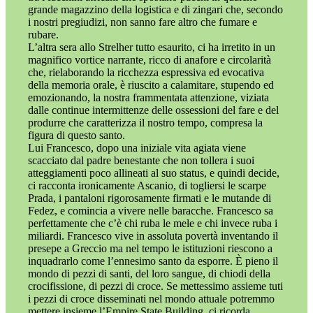
grande magazzino della logistica e di zingari che, secondo
i nostri pregiudizi, non sanno fare altro che fumare e
rubare.
L’altra sera allo Strelher tutto esaurito, ci ha irretito in un
magnifico vortice narrante, ricco di anafore e circolarità
che, rielaborando la ricchezza espressiva ed evocativa
della memoria orale, è riuscito a calamitare, stupendo ed
emozionando, la nostra frammentata attenzione, viziata
dalle continue intermittenze delle ossessioni del fare e del
produrre che caratterizza il nostro tempo, compresa la
figura di questo santo.
Lui Francesco, dopo una iniziale vita agiata viene
scacciato dal padre benestante che non tollera i suoi
atteggiamenti poco allineati al suo status, e quindi decide,
ci racconta ironicamente Ascanio, di togliersi le scarpe
Prada, i pantaloni rigorosamente firmati e le mutande di
Fedez, e comincia a vivere nelle baracche. Francesco sa
perfettamente che c’è chi ruba le mele e chi invece ruba i
miliardi. Francesco vive in assoluta povertà inventando il
presepe a Greccio ma nel tempo le istituzioni riescono a
inquadrarlo come l’ennesimo santo da esporre. È pieno il
mondo di pezzi di santi, del loro sangue, di chiodi della
crocifissione, di pezzi di croce. Se mettessimo assieme tuti
i pezzi di croce disseminati nel mondo attuale potremmo
mettere insieme l’Empire State Building, ci ricorda