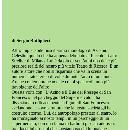
di Sergio Buttiglieri
Altro implacabile riuscitissimo monologo di Ascanio
Celestini quello che ha appena debuttato al Piccolo Teatro
Strelher di Milano. Lui è da più di vent’anni una delle più
preziose realtà del nostro più vitale Teatro di Ricerca. È un
autore-attore che non si risparmia che va in scena un
numero stratosferico di volte durante l’arco di un anno.
Anche contemporaneamente con 4 spettacoli, uno più
travolgente dell’altro.
Questa volta con “L’Asino e il Bue del Presepe di San
Francesco nel parcheggio del Supermercato”; ha
dissezionato efficacemente la figura di San Francesco
svelandone le sovrastrutture che la nostra società gli ha
costruito attorno. Lui, da antropologo prestato al teatro, lo
ha immaginato ai nostri tempi, in un parcheggio di un
supermercato, con una fauna di barboni pisciati addosso,
tra i facchini africani che spostano pacchi in qualche