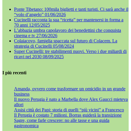
Ponte Tibetano: 100mila biglietti e tanti turisti. Ci sarà anche il
“volo d’angelo”
01/06/2026
Cucinelli racconta la sua “ricetta” per mantenersi in forma a
70 anni
12/05/2025
L’abbazia umbra capolavoro dei benedettini che conquista
cinema e tv
27/06/2026
Colaiacovo, famiglia spaccata sul futuro di Colacem. La
strategia di Cucinelli
05/08/2024
Super Cucinelli: tre stabilimenti nuovi. Verso i due miliardi di
ricavi nel 2030
08/09/2025
I più recenti
Amanda, ovvero come trasformare un omicidio in un grande
business
Il nuovo Perugia è nato a Marbella dove Alex Gaucci mieteva
allori
Assisi città dei Papi: storia di quelli “più vicini” a Francesco
Il Perugia è costato 7 milioni. Borras guiderà la transizione
Sagre, come farle crescere: no alle tasse e una guida
gastronomica