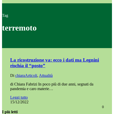
Tag
terremoto
La ricostruzione va: ecco i dati ma Legnini
rischia il “posto”
Di
chiara
Articoli
,
Attualità
di Chiara Fabrizi In poco più di due anni, segnati da
pandemia e caro materie…
Leggi tutto
15/12/2022
0
I più letti