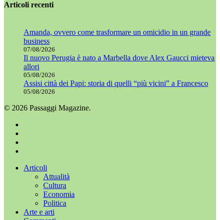
Articoli recenti
Amanda, ovvero come trasformare un omicidio in un grande
business
07/08/2026
Il nuovo Perugia è nato a Marbella dove Alex Gaucci mieteva
allori
05/08/2026
Assisi città dei Papi: storia di quelli “più vicini” a Francesco
05/08/2026
© 2026 Passaggi Magazine.
x-
twitter
facebook
youtube
instagram
Chiudi
Articoli
menu
Attualità
Cultura
Economia
Politica
Arte e arti