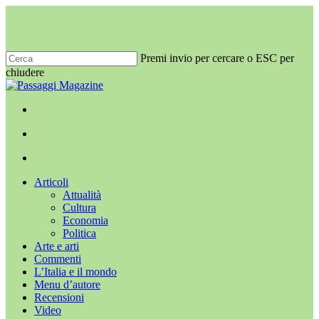
Salta
al
contenuto
principale
Premi invio per cercare o ESC per
chiudere
Chiudi
ricerca
x-
facebook
youtube
instagram
twitter
cerca
Menu
Menu
cerca
Menu
Articoli
Attualità
Cultura
Economia
Politica
Arte e arti
Commenti
L’Italia e il mondo
Menu d’autore
Recensioni
Video