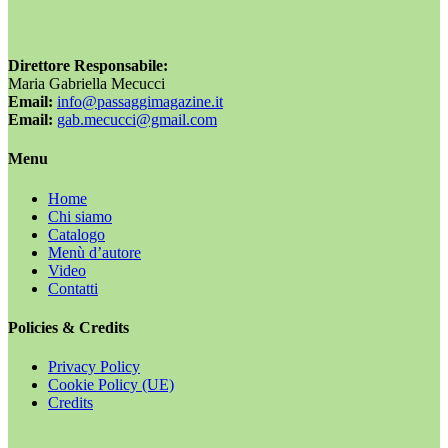
Direttore Responsabile:
Maria Gabriella Mecucci
Email:
info@passaggimagazine.it
Email:
gab.mecucci@gmail.com
Menu
Home
Chi siamo
Catalogo
Menù d’autore
Video
Contatti
Policies & Credits
Privacy Policy
Cookie Policy (UE)
Credits