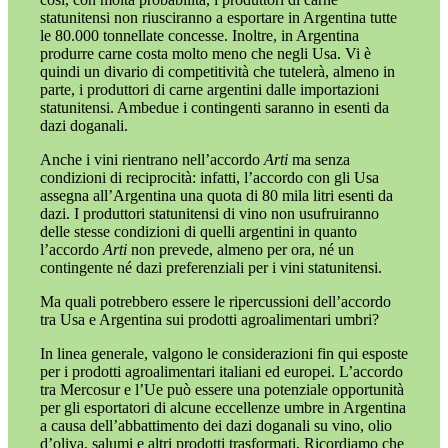
statunitensi non riusciranno a esportare in Argentina tutte
le 80.000 tonnellate concesse. Inoltre, in Argentina
produrre carne costa molto meno che negli Usa. Vi è
quindi un divario di competitività che tutelerà, almeno in
parte, i produttori di carne argentini dalle importazioni
statunitensi. Ambedue i contingenti saranno in esenti da
dazi doganali.
Anche i vini rientrano nell’accordo
Arti
ma senza
condizioni di reciprocità: infatti, l’accordo con gli Usa
assegna all’Argentina una quota di 80 mila litri esenti da
dazi. I produttori statunitensi di vino non usufruiranno
delle stesse condizioni di quelli argentini in quanto
l’accordo
Arti
non prevede, almeno per ora, né un
contingente né dazi preferenziali per i vini statunitensi.
Ma quali potrebbero essere le ripercussioni dell’accordo
tra Usa e Argentina sui prodotti agroalimentari umbri?
In linea generale, valgono le considerazioni fin qui esposte
per i prodotti agroalimentari italiani ed europei. L’accordo
tra Mercosur e l’Ue può essere una potenziale opportunità
per gli esportatori di alcune eccellenze umbre in Argentina
a causa dell’abbattimento dei dazi doganali su vino, olio
d’oliva, salumi e altri prodotti trasformati, Ricordiamo che