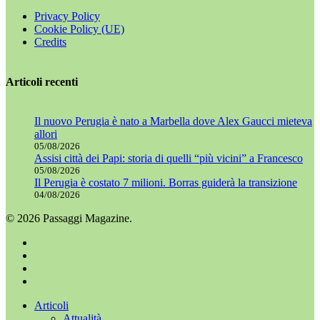
Privacy Policy
Cookie Policy (UE)
Credits
Articoli recenti
Il nuovo Perugia è nato a Marbella dove Alex Gaucci mieteva
allori
05/08/2026
Assisi città dei Papi: storia di quelli “più vicini” a Francesco
05/08/2026
Il Perugia è costato 7 milioni. Borras guiderà la transizione
04/08/2026
© 2026 Passaggi Magazine.
x-
twitter
facebook
youtube
instagram
Chiudi
Articoli
menu
Attualità