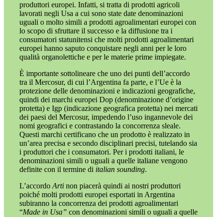
produttori europei. Infatti, si tratta di prodotti agricoli
lavorati negli Usa a cui sono state date denominazioni
uguali o molto simili a prodotti agroalimentari europei con
lo scopo di sfruttare il successo e la diffusione tra i
consumatori statunitensi che molti prodotti agroalimentari
europei hanno saputo conquistare negli anni per le loro
qualità organolettiche e per le materie prime impiegate.
È importante sottolineare che uno dei punti dell’accordo
tra il Mercosur, di cui l’Argentina fa parte, e l’Ue è la
protezione delle denominazioni e indicazioni geografiche,
quindi dei marchi europei Dop (denominazione d’origine
protetta) e Igp (indicazione geografica protetta) nei mercati
dei paesi del Mercosur, impedendo l’uso ingannevole dei
nomi geografici e contrastando la concorrenza sleale.
Questi marchi certificano che un prodotto è realizzato in
un’area precisa e secondo disciplinari precisi, tutelando sia
i produttori che i consumatori. Per i prodotti italiani, le
denominazioni simili o uguali a quelle italiane vengono
definite con il termine di
italian sounding
.
L’accordo
Arti
non piacerà quindi ai nostri produttori
poiché molti prodotti europei esportati in Argentina
subiranno la concorrenza dei prodotti agroalimentari
“
Made in Usa”
con denominazioni simili o uguali a quelle