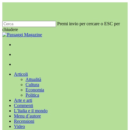
Salta
al
contenuto
principale
Premi invio per cercare o ESC per
chiudere
Chiudi
ricerca
x-
facebook
youtube
instagram
twitter
cerca
Menu
Menu
cerca
Menu
Articoli
Attualità
Cultura
Economia
Politica
Arte e arti
Commenti
L’Italia e il mondo
Menu d’autore
Recensioni
Video