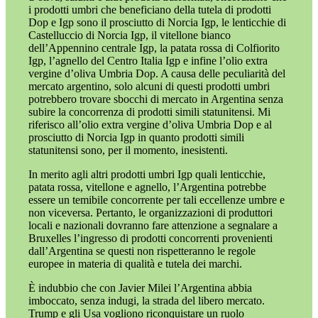
i prodotti umbri che beneficiano della tutela di prodotti
Dop e Igp sono il prosciutto di Norcia Igp, le lenticchie di
Castelluccio di Norcia Igp, il vitellone bianco
dell’Appennino centrale Igp, la patata rossa di Colfiorito
Igp, l’agnello del Centro Italia Igp e infine l’olio extra
vergine d’oliva Umbria Dop. A causa delle peculiarità del
mercato argentino, solo alcuni di questi prodotti umbri
potrebbero trovare sbocchi di mercato in Argentina senza
subire la concorrenza di prodotti simili statunitensi. Mi
riferisco all’olio extra vergine d’oliva Umbria Dop e al
prosciutto di Norcia Igp in quanto prodotti simili
statunitensi sono, per il momento, inesistenti.
In merito agli altri prodotti umbri Igp quali lenticchie,
patata rossa, vitellone e agnello, l’Argentina potrebbe
essere un temibile concorrente per tali eccellenze umbre e
non viceversa. Pertanto, le organizzazioni di produttori
locali e nazionali dovranno fare attenzione a segnalare a
Bruxelles l’ingresso di prodotti concorrenti provenienti
dall’Argentina se questi non rispetteranno le regole
europee in materia di qualità e tutela dei marchi.
È indubbio che con Javier Milei l’Argentina abbia
imboccato, senza indugi, la strada del libero mercato.
Trump e gli Usa vogliono riconquistare un ruolo