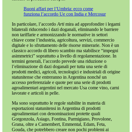
Buoni affari per l’Umbria: ecco come
funziona l’accordo Ue con India e Mercosur
In particolare, l’accordo
Arti
mira ad approfondire i legami
bilaterali riducendo i dazi doganali, eliminando le barriere
non tariffarie e armonizzando le normative in settori
chiave come l’industria, agricoltura, servizi, commercio
digitale e lo sfruttamento delle risorse minerarie. Non è un
classico accordo di libero scambio ma stabilisce “impegni
asimmetrici” soprattutto a livello di regolamentazione. In
termini generali, l’accordo prevede una riduzione o
l’eliminazione di dazi doganali per tutta una serie di
prodotti medici, agricoli, tecnologici e industriali di origine
statunitense che entreranno in Argentina nonché un
accesso preferenziale e quote per una serie di prodotti
agroalimentari argentini nel mercato Usa come vino, carni
lavorate e articoli in pelle.
Ma sono soprattutto le regole stabilite in materia di
esportazioni statunitensi in Argentina di prodotti
agroalimentari con denominazioni protette quali
Gorgonzola, Asiago, Fontina, Parmigiano, Provolone,
Grana, oltre a Camembert, Emmental, Edam, Feta,
Gouda, che potrebbero creare non pochi problemi ai