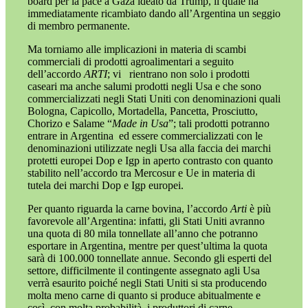
board per la pace a Gaza ideato da Trump, il quale ha
immediatamente ricambiato dando all’Argentina un seggio
di membro permanente.
Ma torniamo alle implicazioni in materia di scambi
commerciali di prodotti agroalimentari a seguito
dell’accordo
ARTI
; vi
rientrano non solo i prodotti
caseari ma anche salumi prodotti negli Usa e che sono
commercializzati negli Stati Uniti con denominazioni quali
Bologna, Capicollo, Mortadella, Pancetta, Prosciutto,
Chorizo e Salame “
Made in Usa
”; tali prodotti potranno
entrare in Argentina
ed essere commercializzati con le
denominazioni utilizzate negli Usa alla faccia dei marchi
protetti europei Dop e Igp in aperto contrasto con quanto
stabilito nell’accordo tra Mercosur e Ue in materia di
tutela dei marchi Dop e Igp europei.
Per quanto riguarda la carne bovina, l’accordo
Arti
è più
favorevole all’Argentina: infatti, gli Stati Uniti avranno
una quota di 80 mila tonnellate all’anno che potranno
esportare in Argentina, mentre per quest’ultima la quota
sarà di 100.000 tonnellate annue. Secondo gli esperti del
settore, difficilmente il contingente assegnato agli Usa
verrà esaurito poiché negli Stati Uniti si sta producendo
molta meno carne di quanto si produce abitualmente e
così, con molta probabilità, i produttori di carne