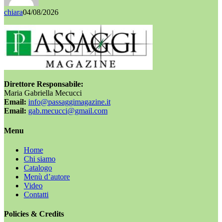
chiara
04/08/2026
Direttore Responsabile:
Maria Gabriella Mecucci
Email:
info@passaggimagazine.it
Email:
gab.mecucci@gmail.com
Menu
Home
Chi siamo
Catalogo
Menù d’autore
Video
Contatti
Policies & Credits