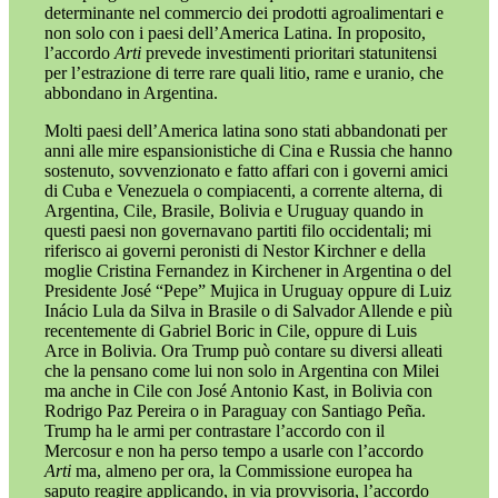
determinante nel commercio dei prodotti agroalimentari e
non solo con i paesi dell’America Latina. In proposito,
l’accordo
Arti
prevede investimenti prioritari statunitensi
per l’estrazione di terre rare quali litio, rame e uranio, che
abbondano in Argentina.
Molti paesi dell’America latina sono stati abbandonati per
anni alle mire espansionistiche di Cina e Russia che hanno
sostenuto, sovvenzionato e fatto affari con i governi amici
di Cuba e Venezuela o compiacenti, a corrente alterna, di
Argentina, Cile, Brasile, Bolivia e Uruguay quando in
questi paesi non governavano partiti filo occidentali; mi
riferisco ai governi peronisti di Nestor Kirchner e della
moglie Cristina Fernandez in Kirchener in Argentina o del
Presidente José “Pepe” Mujica in Uruguay oppure di Luiz
Inácio Lula da Silva in Brasile o di Salvador Allende e più
recentemente di Gabriel Boric in Cile, oppure di Luis
Arce in Bolivia. Ora Trump può contare su diversi alleati
che la pensano come lui non solo in Argentina con Milei
ma anche in Cile con José Antonio Kast, in Bolivia con
Rodrigo Paz Pereira o in Paraguay con Santiago Peña.
Trump ha le armi per contrastare l’accordo con il
Mercosur e non ha perso tempo a usarle con l’accordo
Arti
ma, almeno per ora, la Commissione europea ha
saputo reagire applicando, in via provvisoria, l’accordo