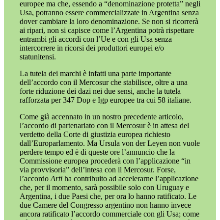
europee ma che, essendo a “denominazione protetta” negli
Usa, potranno essere commercializzate in Argentina senza
dover cambiare la loro denominazione. Se non si ricorrerà
ai ripari, non si capisce come l’Argentina potrà rispettare
entrambi gli accordi con l’Ue e con gli Usa senza
intercorrere in ricorsi dei produttori europei e/o
statunitensi.
La tutela dei marchi è infatti una parte importante
dell’accordo con il Mercosur che stabilisce, oltre a una
forte riduzione dei dazi nei due sensi, anche la tutela
rafforzata per 347 Dop e Igp europee tra cui 58 italiane.
Come già accennato in un nostro precedente articolo,
l’accordo di partenariato con il Mercosur è in attesa del
verdetto della Corte di giustizia europea richiesto
dall’Europarlamento. Ma Ursula von der Leyen non vuole
perdere tempo ed è di queste ore l’annuncio che la
Commissione europea procederà con l’applicazione “in
via provvisoria” dell’intesa con il Mercosur. Forse,
l’accordo
Arti
ha contribuito ad accelerarne l’applicazione
che, per il momento, sarà possibile solo con Uruguay e
Argentina, i due Paesi che, per ora lo hanno ratificato. Le
due Camere del Congresso argentino non hanno invece
ancora ratificato l’accordo commerciale con gli Usa; come