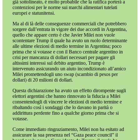
già sottolineato, è molto probabile che la ratifica porterà a
contenziosi per le norme sui marchi alimentari tutelati
europei e statunitensi.
Ma al di là delle conseguenze commerciali che potrebbero
sorgere dall’entrata in vigore dei due accordi in Argentina,
quello che appare certo è che Javier Milei non vuole
scontentare Trump il quale ha avuto un ruolo determinante
alle ultime elezioni di medio termine in Argentina; poco
prima che si votasse e con il Banco centrale argentino in
crisi per mancanza di dollari necessari per pagare gli
altissimi interessi sul debito argentino, Trump è
intervenuto assicurando un aiuto incondizionato all’amico
Milei promettendogli uno swap (scambio di pesos per
dollari) di 20 milioni di dollari.
Questa dichiarazione ha avuto un effetto dirompente sugli
elettori argentini che hanno rinnovato la fiducia a Milei
consentendogli di vincere le elezioni di medio termine e
ribaltando così i sondaggi che lo davano in parità o
addirittura perdente fino a qualche giorno prima che si
votasse.
Come immediato ringraziamento, Milei non ha esitato ad
assicurare la sua presenza nel “Gaza peace council” il