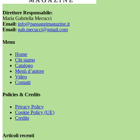
Direttore Responsabile:
Maria Gabriella Mecucci
Email:
info@passaggimagazine.it
Email:
gab.mecucci@gmail.com
Menu
Home
Chi siamo
Catalogo
Menù d’autore
Video
Contatti
Policies & Credits
Privacy Policy
Cookie Policy (UE)
Credits
Articoli recenti