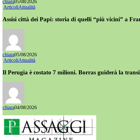
chiara
05/08/2026
Articoli
Attualità
Assisi città dei Papi: storia di quelli “più vicini” a Fr
chiara
05/08/2026
Articoli
Attualità
Il Perugia è costato 7 milioni. Borras guiderà la trans
chiara
04/08/2026