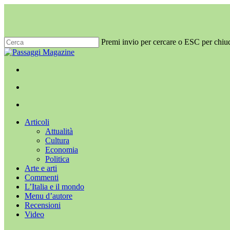
Salta
al
contenuto
principale
Premi invio per cercare o ESC per chiu
Chiudi
ricerca
x-
facebook
youtube
instagram
twitter
cerca
Menu
Menu
cerca
Menu
Articoli
Attualità
Cultura
Economia
Politica
Arte e arti
Commenti
L’Italia e il mondo
Menu d’autore
Recensioni
Video