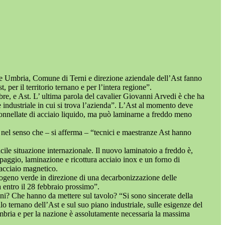
ne Umbria, Comune di Terni e direzione aziendale dell’Ast fanno
per il territorio ternano e per l’intera regione”.
mbre, e Ast. L’ ultima parola del cavalier Giovanni Arvedi è che ha
 industriale in cui si trova l’azienda”. L’Ast al momento deve
i tonnellate di acciaio liquido, ma può laminarne a freddo meno
, nel senso che – si afferma – “tecnici e maestranze Ast hanno
cile situazione internazionale. Il nuovo laminatoio a freddo è,
appaggio, laminazione e ricottura acciaio inox e un forno di
acciaio magnetico.
drogeno verde in direzione di una decarbonizzazione delle
à entro il 28 febbraio prossimo”.
oni? Che hanno da mettere sul tavolo? “Si sono sincerate della
o ternano dell’Ast e sul suo piano industriale, sulle esigenze del
Umbria e per la nazione è assolutamente necessaria la massima