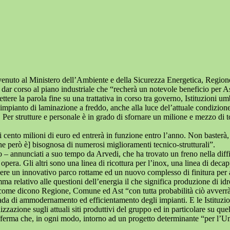
vvenuto al Ministero dell’Ambiente e della Sicurezza Energetica, Regio
ar corso al piano industriale che “recherà un notevole beneficio per Ast, 
ere la parola fine su una trattativa in corso tra governo, Istituzioni u
impianto di laminazione a freddo, anche alla luce del’attuale condizione
e. Per strutture e personale è in grado di sfornare un milione e mezzo d
di cento milioni di euro ed entrerà in funzione entro l’anno. Non basterà
he però è] bisognosa di numerosi miglioramenti tecnico-strutturali”.
do – annunciati a suo tempo da Arvedi, che ha trovato un freno nella diffi
n opera. Gli altri sono una linea di ricottura per l’inox, una linea di dec
e un innovativo parco rottame ed un nuovo complesso di finitura per 
ma relativo alle questioni dell’energia il che significa produzione di i
e se come dicono Regione, Comune ed Ast “con tutta probabilità ciò avverr
rada di ammodernamento ed efficientamento degli impianti. E le Istituzi
zione sugli attuali siti produttivi del gruppo ed in particolare su quell
 afferma che, in ogni modo, intorno ad un progetto determinante “per l’