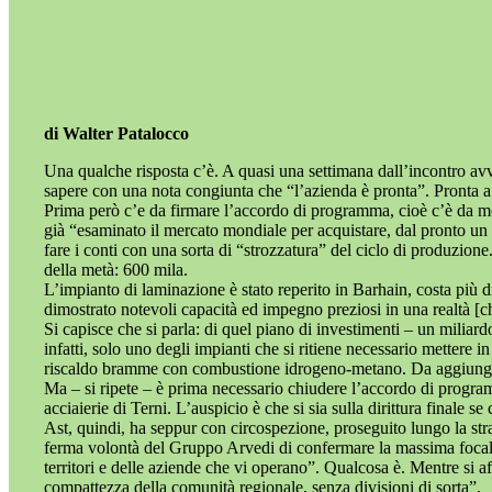
di Walter Patalocco
Una qualche risposta c’è. A quasi una settimana dall’incontro a
sapere con una nota congiunta che “l’azienda è pronta”. Pronta a d
Prima però c’e da firmare l’accordo di programma, cioè c’è da mett
già “esaminato il mercato mondiale per acquistare, dal pronto un 
fare i conti con una sorta di “strozzatura” del ciclo di produzion
della metà: 600 mila.
L’impianto di laminazione è stato reperito in Barhain, costa più 
dimostrato notevoli capacità ed impegno preziosi in una realtà [c
Si capisce che si parla: di quel piano di investimenti – un miliar
infatti, solo uno degli impianti che si ritiene necessario mettere i
riscaldo bramme con combustione idrogeno-metano. Da aggiunger
Ma – si ripete – è prima necessario chiudere l’accordo di program
acciaierie di Terni. L’auspicio è che si sia sulla dirittura final
Ast, quindi, ha seppur con circospezione, proseguito lungo la st
ferma volontà del Gruppo Arvedi di confermare la massima focalizza
territori e delle aziende che vi operano”. Qualcosa è. Mentre si
compattezza della comunità regionale, senza divisioni di sorta”.