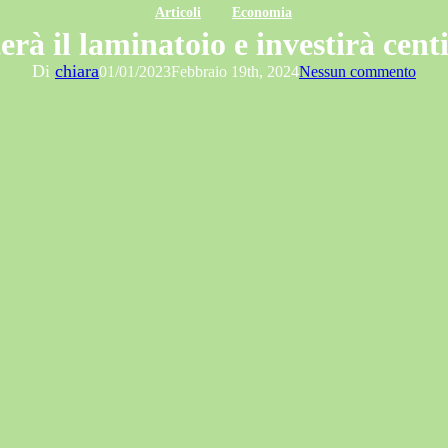
Articoli
Economia
rà il laminatoio e investirà cent
Di
chiara
01/01/2023
Febbraio 19th, 2024
Nessun commento