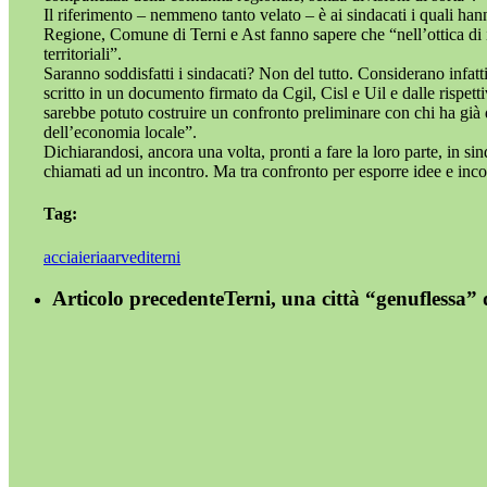
Il riferimento – nemmeno tanto velato – è ai sindacati i quali hanno
Regione, Comune di Terni e Ast fanno sapere che “nell’ottica di ill
territoriali”.
Saranno soddisfatti i sindacati? Non del tutto. Considerano infatt
scritto in un documento firmato da Cgil, Cisl e Uil e dalle rispet
sarebbe potuto costruire un confronto preliminare con chi ha già d
dell’economia locale”.
Dichiarandosi, ancora una volta, pronti a fare la loro parte, in 
chiamati ad un incontro. Ma tra confronto per esporre idee e incontr
Tag:
acciaieria
arvedi
terni
Articolo precedente
Terni, una città “genuflessa”