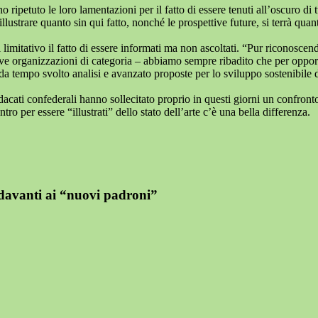
 ripetuto le loro lamentazioni per il fatto di essere tenuti all’oscuro di 
ustrare quanto sin qui fatto, nonché le prospettive future, si terrà quan
i limitativo il fatto di essere informati ma non ascoltati. “Pur riconos
tive organizzazioni di categoria – abbiamo sempre ribadito che per opport
a tempo svolto analisi e avanzato proposte per lo sviluppo sostenibile del
sindacati confederali hanno sollecitato proprio in questi giorni un conf
o per essere “illustrati” dello stato dell’arte c’è una bella differenza.
 davanti ai “nuovi padroni”