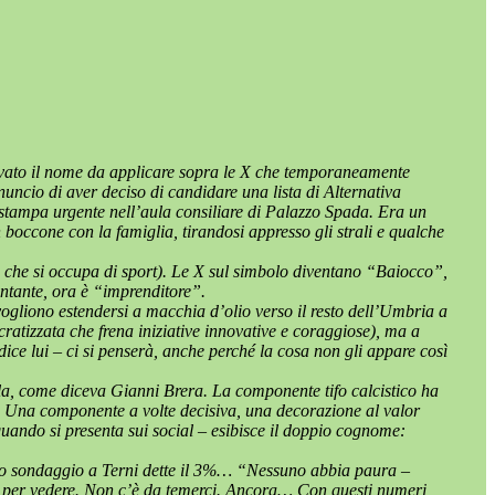
trovato il nome da applicare sopra le X che temporaneamente
ncio di aver deciso di candidare una lista di Alternativa
stampa urgente nell’aula consiliare di Palazzo Spada. Era un
 boccone con la famiglia, tirandosi appresso gli strali e qualche
io che si occupa di sport). Le X sul simbolo diventano “Baiocco”,
ntante, ora è “imprenditore”.
 vogliono estendersi a macchia d’olio verso il resto dell’Umbria a
atizzata che frena iniziative innovative e coraggiose), ma a
dice lui – ci si penserà, anche perché la cosa non gli appare così
la, come diceva Gianni Brera. La componente tifo calcistico ha
ti. Una componente a volte decisiva, una decorazione al valor
quando si presenta sui social – esibisce il doppio cognome:
imo sondaggio a Terni dette il 3%… “Nessuno abbia paura –
o per vedere. Non c’è da temerci. Ancora… Con questi numeri