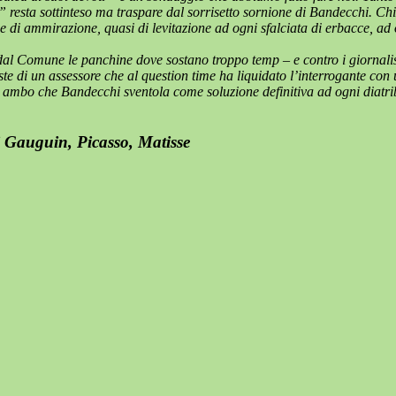
sta sottinteso ma traspare dal sorrisetto sornione di Bandecchi. Chissà
i ammirazione, quasi di levitazione ad ogni sfalciata di erbacce, ad og
dal Comune le panchine dove sostano troppo temp – e contro i giornalist
e di un assessore che al question time ha liquidato l’interrogante con una 
un ambo che Bandecchi sventola come soluzione definitiva ad ogni diatr
di Gauguin, Picasso, Matisse