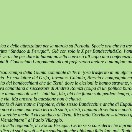
tica e delle attrezzature per la marcia su Perugia. Specie ora che ha 
ritta “Sindaco di Perugia”. Già con solo le X per Bandecchi&Co. l’annu
 è vero che per dare la buona novella convocò all’uopo una conferenza 
tutti lì. Conosciuto l’argomento alcuni preferirono andare a mangiare un
fficio stampa della Giunta comunale di Terni (ora trasferito in un uffic
a. Ex calciatore del Grifo, Juventus, Catania, Brescia e compagnia ca
cito dei bandecchiani che da Terni, dove le elezioni le hanno stravinte,
 candidarsi a successore di Andrea Romizi (colpa di un politica burocr
à e ammennicoli vari – tutti blà, blà, blà che fanno solo perdere tempo, 
ni e via. Ma ancora la questione non è chiusa.
ionfo di Alternativa Popolare, dello stesso Bandecchi e anche di Eupal
 non è come una volta terra di santi, artisti, capitani di ventura e poe
poi sarebbe anche il vicesindaco di Terni, Riccardo Corridore – almeno 
 “Viendalmare” di Paolo Villaggio.
livello regionale, il 12% su Perugia. Certo se si considera che il pr
ica ai suoi devoti – è un sondaggio che abbiamo fatto fare noi. Tant