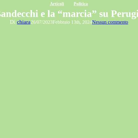
Articoli
Politica
andecchi e la “marcia” su Perug
Di
chiara
26/07/2023
Febbraio 13th, 2024
Nessun commento