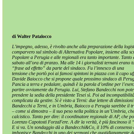
di Walter Patalocco
L’impegno, adesso, è rivolto anche alla preparazione della logis
comparvero sul simbolo di Alternativa Popolare, insieme alla sc
Popolare a Perugia e alle regionali era tanto importante. Tanto
sabato all’ora di pranzo. Ma alle 14 i giornalisti ternani erano 
“frase ad effetto” da parte del sindaco. Fu l’innesco di una
tensione che portò poi ai famosi spintoni in piazza con il capo u
Davide Baiocco che si propone quale prossimo sindaco di Perugi
Pancia a terra e pedalare, quindi è la parola d’ordine per l’eser
partire ovviamente da Perugia. Lui, Stefano Bandecchi non poteva
prendere la sedia della presidente Tesei sì. Poi ad incompatibilit
complicata da gestire. Si è visto a Terni: due lettere di dimissio
Bandecchi a Terni, e in Umbria, Baiocco a Perugia sarebbe il tr
– come si dimostra – il suo peso nella politica in un’Umbria, che
calcistico. Tanto per dire: il coordinatore regionale di AP, che 
Lorenzo Capotosti ForzaFere. A dir la verità, è più fascinoso il
E si va. Un sondaggio dà a Bandecchi&Co, il 10% di consenso a 
imbonisce Bandecchi in uno dei sermoni che quotidianamente ded