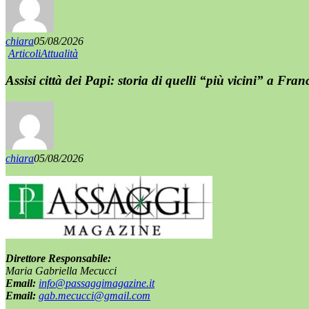
chiara
05/08/2026
Articoli
Attualità
Assisi città dei Papi: storia di quelli “più vicini” a Fran
chiara
05/08/2026
Direttore Responsabile:
Maria Gabriella Mecucci
Email:
info@passaggimagazine.it
Email:
gab.mecucci@gmail.com