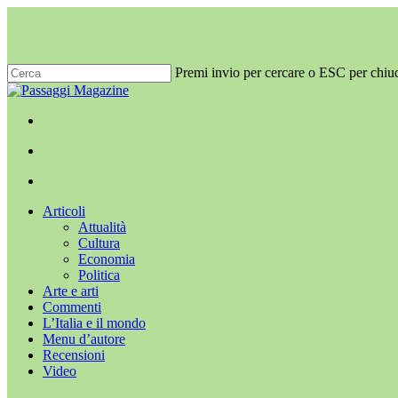
Salta
al
contenuto
principale
Premi invio per cercare o ESC per chiu
Chiudi
ricerca
x-
facebook
youtube
instagram
twitter
cerca
Menu
Menu
cerca
Menu
Articoli
Attualità
Cultura
Economia
Politica
Arte e arti
Commenti
L’Italia e il mondo
Menu d’autore
Recensioni
Video