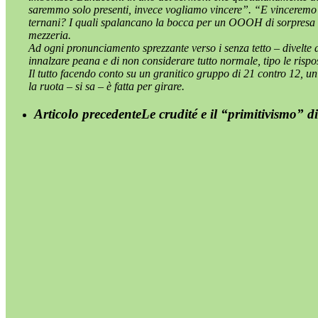
saremmo solo presenti, invece vogliamo vincere”. “E vinceremo” re
ternani? I quali spalancano la bocca per un OOOH di sorpresa e d
mezzeria.
Ad ogni pronunciamento sprezzante verso i senza tetto – divelte 
innalzare peana e di non considerare tutto normale, tipo le rispost
Il tutto facendo conto su un granitico gruppo di 21 contro 12, 
la ruota – si sa – è fatta per girare.
Articolo precedente
Le crudité e il “primitivismo” 