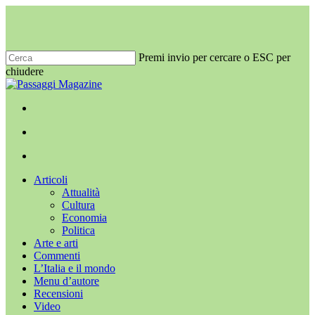
Salta
al
contenuto
principale
Premi invio per cercare o ESC per
chiudere
Chiudi
ricerca
x-
facebook
youtube
instagram
twitter
cerca
Menu
Menu
cerca
Menu
Articoli
Attualità
Cultura
Economia
Politica
Arte e arti
Commenti
L’Italia e il mondo
Menu d’autore
Recensioni
Video