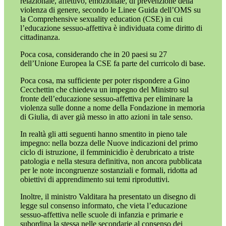
relazionale, affettivo, emozionale, di prevenzione della
violenza di genere, secondo le Linee Guida dell’OMS su
la Comprehensive sexuality education (CSE) in cui
l’educazione sessuo-affettiva è individuata come diritto di
cittadinanza.
Poca cosa, considerando che in 20 paesi su 27
dell’Unione Europea la CSE fa parte del curricolo di base.
Poca cosa, ma sufficiente per poter rispondere a Gino
Cecchettin che chiedeva un impegno del Ministro sul
fronte dell’educazione sessuo-affettiva per eliminare la
violenza sulle donne a nome della Fondazione in memoria
di Giulia, di aver già messo in atto azioni in tale senso.
In realtà gli atti seguenti hanno smentito in pieno tale
impegno: nella bozza delle Nuove indicazioni del primo
ciclo di istruzione, il femminicidio è derubricato a triste
patologia e nella stesura definitiva, non ancora pubblicata
per le note incongruenze sostanziali e formali, ridotta ad
obiettivi di apprendimento sui temi riproduttivi.
Inoltre, il ministro Valditara ha presentato un disegno di
legge sul consenso informato, che vieta l’educazione
sessuo-affettiva nelle scuole di infanzia e primarie e
subordina la stessa nelle secondarie al consenso dei