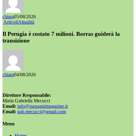
chiara
05/08/2026
Articoli
Attualità
Il Perugia è costato 7 milioni. Borras guiderà la
transizione
chiara
04/08/2026
Direttore Responsabile:
Maria Gabriella Mecucci
Email:
info@passaggimagazine.it
Email:
gab.mecucci@gmail.com
Menu
Home