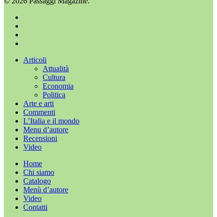
© 2026 Passaggi Magazine.
x-
twitter
facebook
youtube
instagram
Chiudi
Articoli
menu
Attualità
Cultura
Economia
Politica
Arte e arti
Commenti
L’Italia e il mondo
Menu d’autore
Recensioni
Video
Home
Chi siamo
Catalogo
Menù d’autore
Video
Contatti