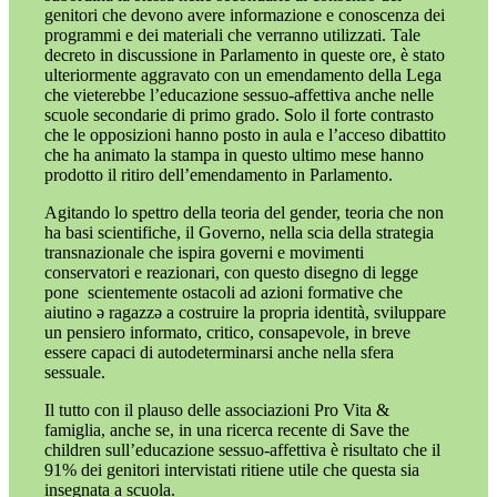
genitori che devono avere informazione e conoscenza dei
programmi e dei materiali che verranno utilizzati. Tale
decreto in discussione in Parlamento in queste ore, è stato
ulteriormente aggravato con un emendamento della Lega
che vieterebbe l’educazione sessuo-affettiva anche nelle
scuole secondarie di primo grado. Solo il forte contrasto
che le opposizioni hanno posto in aula e l’acceso dibattito
che ha animato la stampa in questo ultimo mese hanno
prodotto il ritiro dell’emendamento in Parlamento.
Agitando lo spettro della teoria del gender, teoria che non
ha basi scientifiche, il Governo, nella scia della strategia
transnazionale che ispira governi e movimenti
conservatori e reazionari, con questo disegno di legge
pone
scientemente ostacoli ad azioni formative che
aiutino ə ragazzə a costruire la propria identità, sviluppare
un pensiero informato, critico, consapevole, in breve
essere capaci di autodeterminarsi anche nella sfera
sessuale.
Il tutto con il plauso delle associazioni Pro Vita &
famiglia, anche se, in una ricerca recente di Save the
children sull’educazione sessuo-affettiva è risultato che il
91% dei genitori intervistati ritiene utile che questa sia
insegnata a scuola.