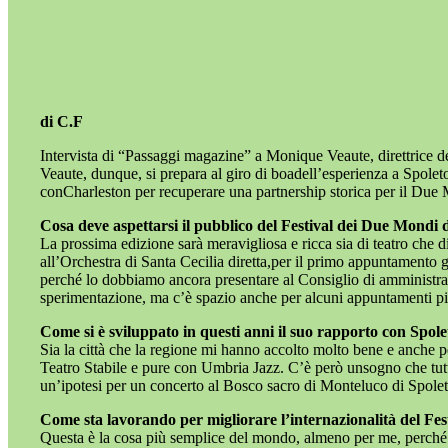
di C.F
Intervista di “Passaggi magazine” a Monique Veaute, direttrice d
Veaute, dunque, si prepara al giro di boadell’esperienza a Spoleto
conCharleston per recuperare una partnership storica per il Due
Cosa deve aspettarsi il pubblico del Festival dei Due Mondi da
La prossima edizione sarà meravigliosa e ricca sia di teatro che di
all’Orchestra di Santa Cecilia diretta,per il primo appuntament
perché lo dobbiamo ancora presentare al Consiglio di amministraz
sperimentazione, ma c’è spazio anche per alcuni appuntamenti più
Come si è sviluppato in questi anni il suo rapporto con Spol
Sia la città che la regione mi hanno accolto molto bene e anche p
Teatro Stabile e pure con Umbria Jazz. C’è però unsogno che tutto
un’ipotesi per un concerto al Bosco sacro di Monteluco di Spolet
Come sta lavorando per migliorare l’internazionalità del Fest
Questa è la cosa più semplice del mondo, almeno per me, perché ri