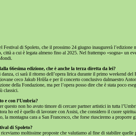
el Festival di Spoleto, che il prossimo 24 giugno inaugurerà l’edizion
, città a cui è legata almeno fino al 2025. Nel frattempo «sogna» un even
 Mondi.
lla 66esima edizione, che è anche la terza diretta da lei?
 danza, ci sarà il ritorno dell’opera lirica durante il primo weekend del 
o giovane ceco Jakub Hrůša e per il concerto conclusivo dalmaestro Ant
ione della Fondazione, ma per l’opera posso dire che è stata poco esegu
 classici.
eto e con l’Umbria?
er questo non ho avuto timore di cercare partner artistici in tutta l’Um
ra ho ed è quello di lavorare con Assisi, che considero il cuore spiritu
o, la montagna cara a San Francesco, che forse riusciremo a proporre gi
ival di Spoleto?
ceviamo moltissime proposte che valutiamo al fine di stabilire quelle pi