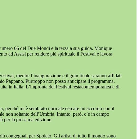
e numero 66 del Due Mondi e la terza a sua guida. Monique
to ad Assisi per rendere più spirituale il Festival e lavora
Festival, mentre l’inaugurazione e il gran finale saranno affidati
onio Pappano. Purtroppo non posso anticipare il programma,
ita in Italia. L’impronta del Festival restacontemporanea e di
bria, perché mi è sembrato normale cercare un accordo con il
ale non soltanto dell’Umbria. Intanto, però, c’è in campo
à per la prossima edizione.
ù congegnali per Spoleto. Gli artisti di tutto il mondo sono