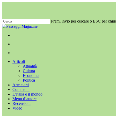
Salta
al
contenuto
principale
Premi invio per cercare o ESC per chiu
Chiudi
ricerca
x-
facebook
youtube
instagram
twitter
cerca
Menu
Menu
cerca
Menu
Articoli
Attualità
Cultura
Economia
Politica
Arte e arti
Commenti
L’Italia e il mondo
Menu d’autore
Recensioni
Video