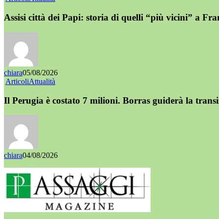
Assisi città dei Papi: storia di quelli “più vicini” a Fr
chiara
05/08/2026
Articoli
Attualità
Il Perugia è costato 7 milioni. Borras guiderà la trans
chiara
04/08/2026