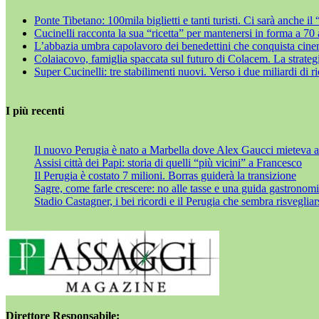
Ponte Tibetano: 100mila biglietti e tanti turisti. Ci sarà anche i
Cucinelli racconta la sua “ricetta” per mantenersi in forma a 70
L’abbazia umbra capolavoro dei benedettini che conquista cine
Colaiacovo, famiglia spaccata sul futuro di Colacem. La strategi
Super Cucinelli: tre stabilimenti nuovi. Verso i due miliardi di r
I più recenti
Il nuovo Perugia è nato a Marbella dove Alex Gaucci mieteva al
Assisi città dei Papi: storia di quelli “più vicini” a Francesco
Il Perugia è costato 7 milioni. Borras guiderà la transizione
Sagre, come farle crescere: no alle tasse e una guida gastronom
Stadio Castagner, i bei ricordi e il Perugia che sembra risvegliar
Direttore Responsabile: