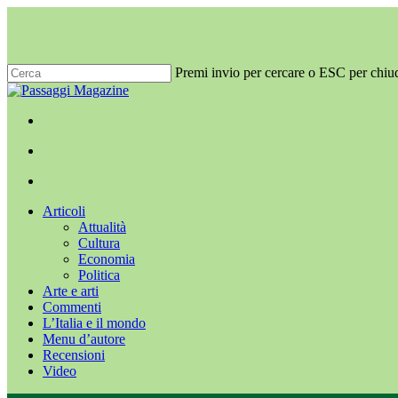
Salta
al
contenuto
principale
Premi invio per cercare o ESC per chiu
Chiudi
ricerca
x-
facebook
youtube
instagram
twitter
cerca
Menu
Menu
cerca
Menu
Articoli
Attualità
Cultura
Economia
Politica
Arte e arti
Commenti
L’Italia e il mondo
Menu d’autore
Recensioni
Video