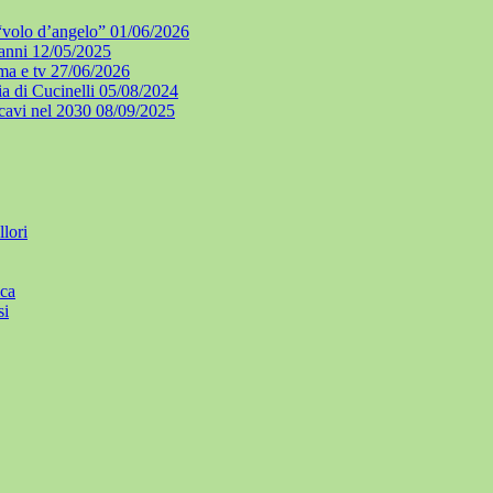
l “volo d’angelo”
01/06/2026
 anni
12/05/2025
ma e tv
27/06/2026
a di Cucinelli
05/08/2024
icavi nel 2030
08/09/2025
lori
ica
si