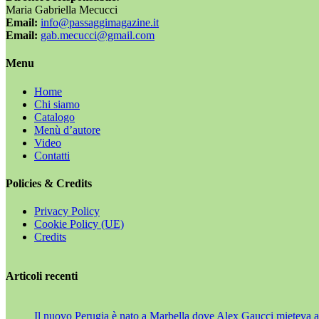
Maria Gabriella Mecucci
Email:
info@passaggimagazine.it
Email:
gab.mecucci@gmail.com
Menu
Home
Chi siamo
Catalogo
Menù d’autore
Video
Contatti
Policies & Credits
Privacy Policy
Cookie Policy (UE)
Credits
Articoli recenti
Il nuovo Perugia è nato a Marbella dove Alex Gaucci mieteva al