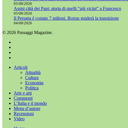
05/08/2026
Assisi città dei Papi: storia di quelli “più vicini” a Francesco
05/08/2026
Il Perugia è costato 7 milioni. Borras guiderà la transizione
04/08/2026
© 2026 Passaggi Magazine.
x-
twitter
facebook
youtube
instagram
Chiudi
Articoli
menu
Attualità
Cultura
Economia
Politica
Arte e arti
Commenti
L’Italia e il mondo
Menu d’autore
Recensioni
Video