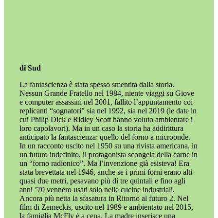
di Sud
La fantascienza è stata spesso smentita dalla storia.
Nessun Grande Fratello nel 1984, niente viaggi su Giove
e computer assassini nel 2001, fallito l’appuntamento coi
replicanti “sognatori” sia nel 1992, sia nel 2019 (le date in
cui Philip Dick e Ridley Scott hanno voluto ambientare i
loro capolavori). Ma in un caso la storia ha addirittura
anticipato la fantascienza: quello del forno a microonde.
In un racconto uscito nel 1950 su una rivista americana, in
un futuro indefinito, il protagonista scongela della carne in
un “forno radionico”. Ma l’invenzione già esisteva! Era
stata brevettata nel 1946, anche se i primi forni erano alti
quasi due metri, pesavano più di tre quintali e fino agli
anni ’70 vennero usati solo nelle cucine industriali.
Ancora più netta la sfasatura in Ritorno al futuro 2. Nel
film di Zemeckis, uscito nel 1989 e ambientato nel 2015,
la famiglia McFly è a cena. La madre inserisce una