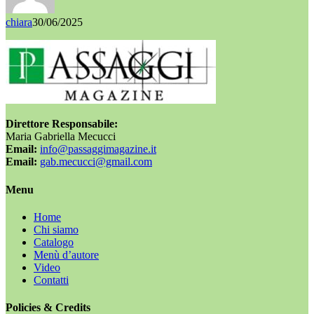
chiara
30/06/2025
Direttore Responsabile:
Maria Gabriella Mecucci
Email:
info@passaggimagazine.it
Email:
gab.mecucci@gmail.com
Menu
Home
Chi siamo
Catalogo
Menù d’autore
Video
Contatti
Policies & Credits