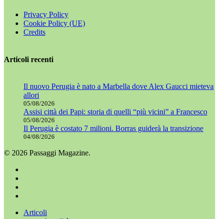
Privacy Policy
Cookie Policy (UE)
Credits
Articoli recenti
Il nuovo Perugia è nato a Marbella dove Alex Gaucci mieteva
allori
05/08/2026
Assisi città dei Papi: storia di quelli “più vicini” a Francesco
05/08/2026
Il Perugia è costato 7 milioni. Borras guiderà la transizione
04/08/2026
© 2026 Passaggi Magazine.
x-
twitter
facebook
youtube
instagram
Chiudi
Articoli