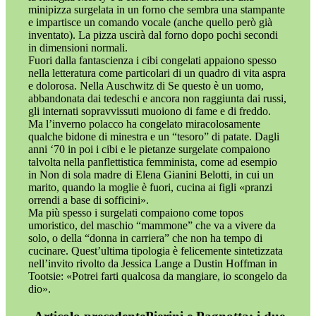
minipizza surgelata in un forno che sembra una stampante
e impartisce un comando vocale (anche quello però già
inventato). La pizza uscirà dal forno dopo pochi secondi
in dimensioni normali.
Fuori dalla fantascienza i cibi congelati appaiono spesso
nella letteratura come particolari di un quadro di vita aspra
e dolorosa. Nella Auschwitz di Se questo è un uomo,
abbandonata dai tedeschi e ancora non raggiunta dai russi,
gli internati sopravvissuti muoiono di fame e di freddo.
Ma l’inverno polacco ha congelato miracolosamente
qualche bidone di minestra e un “tesoro” di patate. Dagli
anni ‘70 in poi i cibi e le pietanze surgelate compaiono
talvolta nella panflettistica femminista, come ad esempio
in Non di sola madre di Elena Gianini Belotti, in cui un
marito, quando la moglie è fuori, cucina ai figli «pranzi
orrendi a base di sofficini».
Ma più spesso i surgelati compaiono come topos
umoristico, del maschio “mammone” che va a vivere da
solo, o della “donna in carriera” che non ha tempo di
cucinare. Quest’ultima tipologia è felicemente sintetizzata
nell’invito rivolto da Jessica Lange a Dustin Hoffman in
Tootsie: «Potrei farti qualcosa da mangiare, io scongelo da
dio».