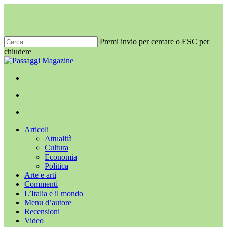
Salta
al
contenuto
principale
Premi invio per cercare o ESC per
chiudere
Chiudi
ricerca
x-
facebook
youtube
instagram
twitter
cerca
Menu
Menu
cerca
Menu
Articoli
Attualità
Cultura
Economia
Politica
Arte e arti
Commenti
L’Italia e il mondo
Menu d’autore
Recensioni
Video