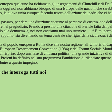
europea qualcuno ha richiamato gli insegnamenti di Churchill e di De G
a oggi noi non abbiamo bisogno di una Europa delle nazioni che sarebbe 
, la nuova unità europea facendo tesoro dell’azione dei padri che ci han
 passato, per dare una direzione coerente al percorso di costruzione de
re nel pregiudizio. Prendo a prestito una citazione di Pericle fatta dal
colo alla democrazia, noi non cacciamo mai uno straniero … “ E mi perme
 appunto, sta diventando un tema centrale che riguarda la sicurezza, i diri
ta di popolo europeo a Roma dice alla nostra regione, all’Umbria di Capi
a European Desarmement Convention (1984) e del Forum Sociale Mondiale 
i riaprire, dopo una fase di chiusura politica, una grande iniziativa di
te Proietti ha definito nel suo programma l’ambizione di rilanciare quest
ibuire a questo impegno.
 che interroga tutti noi