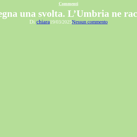
Commenti
egna una svolta. L’Umbria ne rac
Di
chiara
19/03/2025
Nessun commento