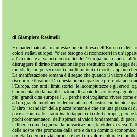
di Giampiero Rasimelli
Ho partecipato alla manifestazione in difesa dell’Europa e dei s
colori stellati europei, “c’era bisogno di riconoscersi in un’appa
all’Ucraina e ai valori democratici dell’Europa, una risposta all’i
distruggere il diritto internazionale per sostituirlo con la legge
mondiali, con persecuzioni e molti milioni di morti, sappiamo bene
La manifestazione romana è il segno che quando il valore della dem
riscoprirne il valore. Da questa preoccupazione profonda posson
l’Europa, con tutti i limiti storici, le incompiutezze e gli errori
Commentando la manifestazione di sabato lo scrittore spagnolo Javi
piu’ grandi città europee ! … perché noi vogliamo vivere come eur
ad un grande movimento democratico nel nostro continente capace 
L’altro “scandalo” della piazza romana è che era una piazza di div
pace accanto allo straordinario tappeto di colori europei, perc
pochi commentatori, dell’ispirarsi ai valori fondamentali di pace
le libertà come la guerra, la prevaricazione, la violenza verso l’
delle nostre vite promossa dalla rete e da un dominio economico 
poggia la democrazia europea è oggi un valore culturale e politic