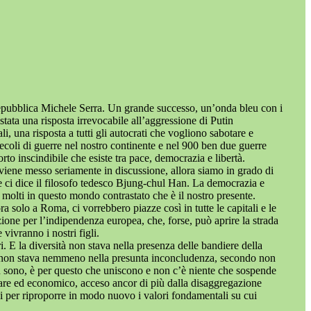
 Repubblica Michele Serra. Un grande successo, un’onda bleu con i
tata una risposta irrevocabile all’aggressione di Putin
i, una risposta a tutti gli autocrati che vogliono sabotare e
secoli di guerre nel nostro continente e nel 900 ben due guerre
to inscindibile che esiste tra pace, democrazia e libertà.
o viene messo seriamente in discussione, allora siamo in grado di
 ci dice il filosofo tedesco Bjung-chul Han. La democrazia e
r molti in questo mondo contrastato che è il nostro presente.
 solo a Roma, ci vorrebbero piazze così in tutte le capitali e le
ione per l’indipendenza europea, che, forse, può aprire la strada
ivranno i nostri figli.
. E la diversità non stava nella presenza delle bandiere della
 E non stava nemmeno nella presunta inconcludenza, secondo non
non sono, è per questo che uniscono e non c’è niente che sospende
litare ed economico, acceso ancor di più dalla disaggregazione
i per riproporre in modo nuovo i valori fondamentali su cui