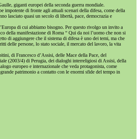
aulle, giganti europei della seconda guerra mondiale.
impotente di fronte agli attuali scenari della difesa, come della
no lasciato quasi un secolo di libertà, pace, democrazia e
ll’Europa di cui abbiamo bisogno. Per questo rivolgo un invito a
 palco della manifestazione di Roma “ Qui da noi l’uomo che non si
tto di aggiungere che il sistema di difesa è uno dei temi, ma che
tti delle persone, lo stato sociale, il mercato del lavoro, la vita
tini, di Francesco d’Assisi, delle Mace della Pace, del
(2003/4) di Perugia, dei dialoghi interreligiosi di Assisi, della
 dialogo europeo e internazionale che veda protagonista, come
o grande patrimonio a contatto con le enormi sfide del tempo in