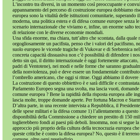
L’incontro tra diversi, in un momento così preoccupante e convulso
appannamento del percorso di costruzione europea dobbiamo riscop
europea sono la vitalità delle istituzioni comunitarie, superando i
moderna, una politica estera e di difesa comune europee senza le q
scenario internazionale che viviamo e, infine, un enorme salto tec
di relazione con le diverse economie mondiali.
Una sfida enorme, ma chiara, tutt’altro che scontata, dalla quale 
orgogliosamente un pacifista, penso che i valori del pacifismo, n
suolo europeo le vicende tragiche di Vukovar e di Srebrenica nella
concreta capacità dissuasiva non c’è possibilità di difendere i no
detto sin qui, il diritto internazionale è oggi fortemente attacc
padri di Ventotene), nei modi e nelle forme che saranno gradualme
della nonviolenza, può e deve essere un fondamentale contributo
l’ombrello americano, che oggi si ritrae. Oggi abbiamo il dovere 
La costruzione di questo obbiettivo è e sarà difficile e contrast
Parlamento Europeo segna una svolta, ma lascia vuoti, domande e 
comune europea ? Bene la rapidità della risposta europea alle in
lascia molte, troppe domande aperte. Per fortuna Macron e Starme
D’altra parte, in una recente intervista a Repubblica, il Presid
delle spese militari e la difesa comune 1) l’allentamento a questo 
disponibilità della Commissione a chiedere un prestito di 150 mi
toglierebbero fondi ai paesi più deboli. Insomma, non si segue l
approccio più proprio della cultura della tecnocrazia europea che t
queste critiche è contro la difesa europea? No, questo è il terren
comune, oltre ogni pregiudizio.