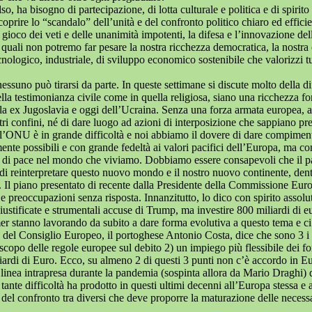
, ha bisogno di partecipazione, di lotta culturale e politica e di spirit
rire lo “scandalo” dell’unità e del confronto politico chiaro ed efficie
l gioco dei veti e delle unanimità impotenti, la difesa e l’innovazione de
uali non potremo far pesare la nostra ricchezza democratica, la nostra cu
nologico, industriale, di sviluppo economico sostenibile che valorizzi tut
nessuno può tirarsi da parte. In queste settimane si discute molto della
ella testimonianza civile come in quella religiosa, siano una ricchezza 
 ex Jugoslavia e oggi dell’Ucraina. Senza una forza armata europea, al se
stri confini, né di dare luogo ad azioni di interposizione che sappiano p
ato, l’ONU è in grande difficoltà e noi abbiamo il dovere di dare compim
nte possibili e con grande fedeltà ai valori pacifici dell’Europa, ma co
 di pace nel mondo che viviamo. Dobbiamo essere consapevoli che il pa
di reinterpretare questo nuovo mondo e il nostro nuovo continente, dentr
ata. Il piano presentato di recente dalla Presidente della Commissione 
preoccupazioni senza risposta. Innanzitutto, lo dico con spirito assolu
giustificate e strumentali accuse di Trump, ma investire 800 miliardi di
r stanno lavorando da subito a dare forma evolutiva a questo tema e ci
ente del Consiglio Europeo, il portoghese Antonio Costa, dice che sono 3
scopo delle regole europee sul debito 2) un impiego più flessibile dei fo
liardi di Euro. Ecco, su almeno 2 di questi 3 punti non c’è accordo in E
a linea intrapresa durante la pandemia (sospinta allora da Mario Draghi
ante difficoltà ha prodotto in questi ultimi decenni all’Europa stessa e a
o del confronto tra diversi che deve proporre la maturazione delle necess