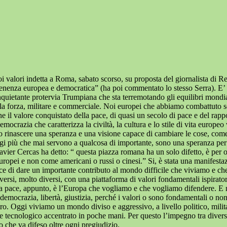
uoi valori indetta a Roma, sabato scorso, su proposta del giornalista di
rtenenza europea e democratica” (ha poi commentato lo stesso Serra). E’ s
nquietante protervia Trumpiana che sta terremotando gli equilibri mondial
 della forza, militare e commerciale. Noi europei che abbiamo combattuto 
 il valore conquistato della pace, di quasi un secolo di pace e del rappor
ocrazia che caratterizza la civiltà, la cultura e lo stile di vita europe
o rinascere una speranza e una visione capace di cambiare le cose, come
, oggi più che mai servono a qualcosa di importante, sono una speranza pe
er Cercas ha detto: “ questa piazza romana ha un solo difetto, è per ora
opei e non come americani o russi o cinesi.” Si, è stata una manifestaz
di dare un importante contributo al mondo difficile che viviamo e che v
ersi, molto diversi, con una piattaforma di valori fondamentali ispiratori
hé la pace, appunto, è l’Europa che vogliamo e che vogliamo difendere.
, democrazia, libertà, giustizia, perché i valori o sono fondamentali o 
altro. Oggi viviamo un mondo diviso e aggressivo, a livello politico, mi
e tecnologico accentrato in poche mani. Per questo l’impegno tra divers
o che va difeso oltre ogni pregiudizio.