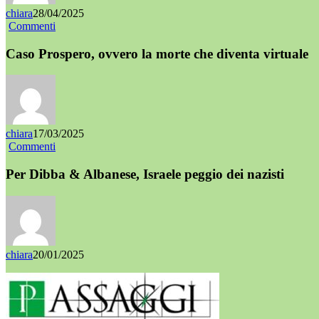
chiara
28/04/2025
Commenti
Caso Prospero, ovvero la morte che diventa virtuale
chiara
17/03/2025
Commenti
Per Dibba & Albanese, Israele peggio dei nazisti
chiara
20/01/2025