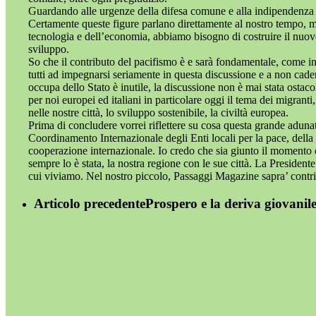
Guardando alle urgenze della difesa comune e alla indipendenza 
Certamente queste figure parlano direttamente al nostro tempo, m
tecnologia e dell’economia, abbiamo bisogno di costruire il nuovo
sviluppo.
So che il contributo del pacifismo è e sarà fondamentale, come in
tutti ad impegnarsi seriamente in questa discussione e a non cade
occupa dello Stato è inutile, la discussione non è mai stata osta
per noi europei ed italiani in particolare oggi il tema dei migranti,
nelle nostre città, lo sviluppo sostenibile, la civiltà europea.
Prima di concludere vorrei riflettere su cosa questa grande aduna
Coordinamento Internazionale degli Enti locali per la pace, dell
cooperazione internazionale. Io credo che sia giunto il momento d
sempre lo è stata, la nostra regione con le sue città. La Presiden
cui viviamo. Nel nostro piccolo, Passaggi Magazine sapra’ contr
Articolo precedente
Prospero e la deriva giovanile