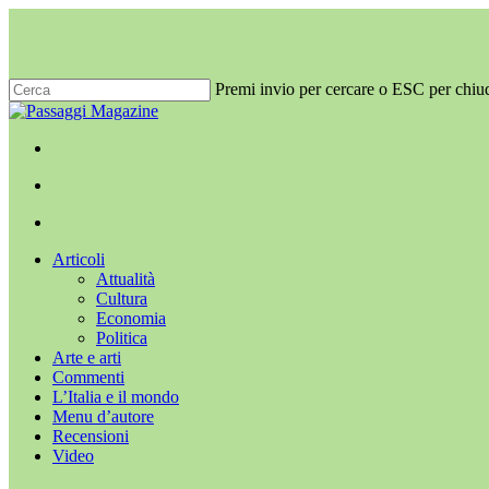
Salta
al
contenuto
principale
Premi invio per cercare o ESC per chiu
Chiudi
ricerca
x-
facebook
youtube
instagram
twitter
cerca
Menu
Menu
cerca
Menu
Articoli
Attualità
Cultura
Economia
Politica
Arte e arti
Commenti
L’Italia e il mondo
Menu d’autore
Recensioni
Video