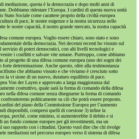
o di mediazione, questa è la democrazia e dopo molti anni di
nte. Dobbiamo ridestare l’Europa. I cardini di questa nuova unità
llo Stato Sociale come carattere proprio della civiltà europea
ltura di pace, le nostre esigenze e la nostra sicurezza nello
te le nostre capacità, il nostro grande mercato, la nostra capacità
 difesa comune europea. Voglio essere chiaro, sono stato e sono
fondamentale della democrazia. Nei decenni recenti ho vissuto sul
rvizio di poteri democratici, con alti livelli tecnologici e
revenire i conflitti e salvare vite umane. Purtroppo, come abbiamo
ento al progetto di una difesa comune europea (uno dei sogni dei
n forte determinazione. Anche questo, oltre alla testimonianza
cifismo che abbiamo vissuto e che viviamo è cresciuto sotto
o la vi sione di un nuovo, duraturo equilibrio di pace.
Europea Von der Layen e approvato a larga maggioranza dal
tamente costruttivo, quale sarà la forma di comando della difesa
 euro nella difesa comune senza disegnarne la forma di comando
 confronteremo politicamente su ciò che potrà essere proposto.
 i cardini del piano della Commissione Europea per l’aumento
ndi disponibili, compresi quelli di coesione 3) infine la
uropa, perché, come minimo, si aumenterebbe il debito e si
) di un fondo comune europeo per gli investimenti, ma un
l suo rapporto con i cittadini. Questo vuol dire che chi rivolge
arie mediazioni nel percorso europeo verso il sistema di difesa