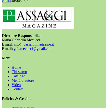
chiara
30/06/2025
Direttore Responsabile:
Maria Gabriella Mecucci
Email:
info@passaggimagazine.it
Email:
gab.mecucci@gmail.com
Menu
Home
Chi siamo
Catalogo
Menù d’autore
Video
Contatti
Policies & Credits