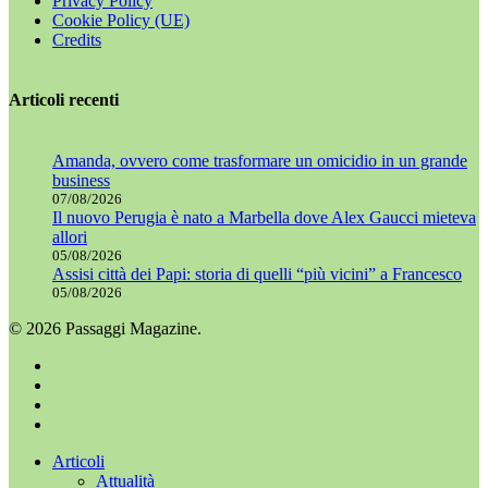
Privacy Policy
Cookie Policy (UE)
Credits
Articoli recenti
Amanda, ovvero come trasformare un omicidio in un grande
business
07/08/2026
Il nuovo Perugia è nato a Marbella dove Alex Gaucci mieteva
allori
05/08/2026
Assisi città dei Papi: storia di quelli “più vicini” a Francesco
05/08/2026
© 2026 Passaggi Magazine.
x-
twitter
facebook
youtube
instagram
Chiudi
Articoli
menu
Attualità