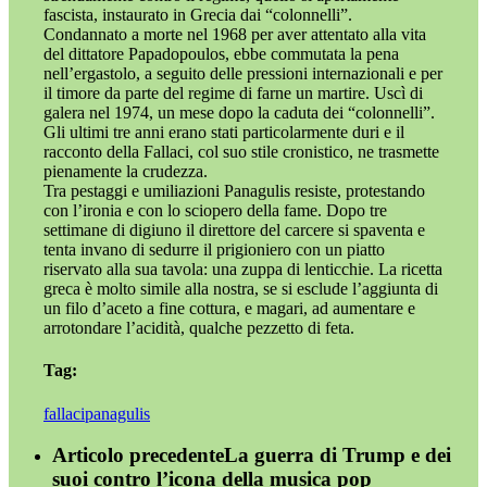
fascista, instaurato in Grecia dai “colonnelli”.
Condannato a morte nel 1968 per aver attentato alla vita
del dittatore Papadopoulos, ebbe commutata la pena
nell’ergastolo, a seguito delle pressioni internazionali e per
il timore da parte del regime di farne un martire. Uscì di
galera nel 1974, un mese dopo la caduta dei “colonnelli”.
Gli ultimi tre anni erano stati particolarmente duri e il
racconto della Fallaci, col suo stile cronistico, ne trasmette
pienamente la crudezza.
Tra pestaggi e umiliazioni Panagulis resiste, protestando
con l’ironia e con lo sciopero della fame. Dopo tre
settimane di digiuno il direttore del carcere si spaventa e
tenta invano di sedurre il prigioniero con un piatto
riservato alla sua tavola: una zuppa di lenticchie. La ricetta
greca è molto simile alla nostra, se si esclude l’aggiunta di
un filo d’aceto a fine cottura, e magari, ad aumentare e
arrotondare l’acidità, qualche pezzetto di feta.
Tag:
fallaci
panagulis
Articolo precedente
La guerra di Trump e dei
suoi contro l’icona della musica pop