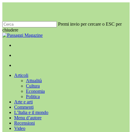
Salta
al
contenuto
principale
Premi invio per cercare o ESC per
chiudere
Chiudi
ricerca
x-
facebook
youtube
instagram
twitter
cerca
Menu
Menu
cerca
Menu
Articoli
Attualità
Cultura
Economia
Politica
Arte e arti
Commenti
L’Italia e il mondo
Menu d’autore
Recensioni
Video