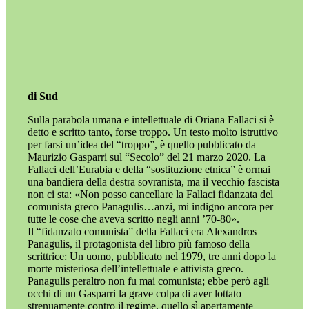
di Sud
Sulla parabola umana e intellettuale di Oriana Fallaci si è
detto e scritto tanto, forse troppo. Un testo molto istruttivo
per farsi un’idea del “troppo”, è quello pubblicato da
Maurizio Gasparri sul “Secolo” del 21 marzo 2020. La
Fallaci dell’Eurabia e della “sostituzione etnica” è ormai
una bandiera della destra sovranista, ma il vecchio fascista
non ci sta: «Non posso cancellare la Fallaci fidanzata del
comunista greco Panagulis…anzi, mi indigno ancora per
tutte le cose che aveva scritto negli anni ’70-80».
Il “fidanzato comunista” della Fallaci era Alexandros
Panagulis, il protagonista del libro più famoso della
scrittrice: Un uomo, pubblicato nel 1979, tre anni dopo la
morte misteriosa dell’intellettuale e attivista greco.
Panagulis peraltro non fu mai comunista; ebbe però agli
occhi di un Gasparri la grave colpa di aver lottato
strenuamente contro il regime, quello sì apertamente