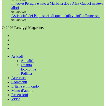
Il nuovo Perugia è nato a Marbella dove Alex Gaucci mieteva
allori
05/08/2026
Assisi città dei Papi: storia di quelli “più vicini” a Francesco
05/08/2026
© 2026 Passaggi Magazine.
x-
twitter
facebook
youtube
instagram
Chiudi
Articoli
menu
Attualità
Cultura
Economia
Politica
Arte e arti
Commenti
L’Italia e il mondo
Menu d’autore
Recensioni
Video