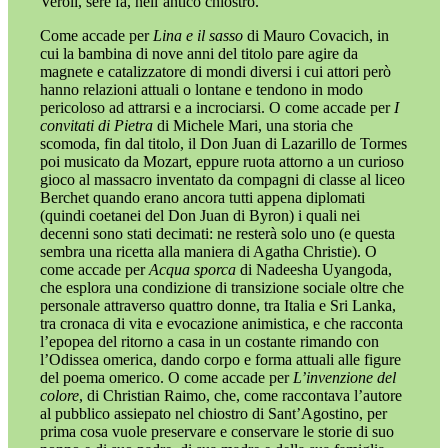
Veroli, sere fa, nell’antico chiostro.
Come accade per
Lina e il sasso
di Mauro Covacich, in
cui la bambina di nove anni del titolo pare agire da
magnete e catalizzatore di mondi diversi i cui attori però
hanno relazioni attuali o lontane e tendono in modo
pericoloso ad attrarsi e a incrociarsi. O come accade per
I
convitati di Pietra
di Michele Mari, una storia che
scomoda, fin dal titolo, il Don Juan di Lazarillo de Tormes
poi musicato da Mozart, eppure ruota attorno a un curioso
gioco al massacro inventato da compagni di classe al liceo
Berchet quando erano ancora tutti appena diplomati
(quindi coetanei del Don Juan di Byron) i quali nei
decenni sono stati decimati: ne resterà solo uno (e questa
sembra una ricetta alla maniera di Agatha Christie). O
come accade per
Acqua sporca
di Nadeesha Uyangoda,
che esplora una condizione di transizione sociale oltre che
personale attraverso quattro donne, tra Italia e Sri Lanka,
tra cronaca di vita e evocazione animistica, e che racconta
l’epopea del ritorno a casa in un costante rimando con
l’Odissea omerica, dando corpo e forma attuali alle figure
del poema omerico. O come accade per
L’invenzione del
colore
, di Christian Raimo, che, come raccontava l’autore
al pubblico assiepato nel chiostro di Sant’Agostino, per
prima cosa vuole preservare e conservare le storie di suo