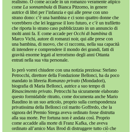
realismo. O come accade in un romanzo veramente atipico
come
La sonnambula
di Bianca Pitzorno, in genere
autrice di libri per l’infanzia e qui alle prese con uno
strano dono: c’è una bambina e ci sono quattro donne che
vorrebbero che lei leggesse il loro futuro, e c’è un trafiletto
che riporta lo strano caso pubblicizzato in un annuncio di
molti anni fa. E come accade per
Occhi di bambina
di
Marco Vichi, autore di romanzi noir, qui alle prese con
una bambina, di nuovo, che ci racconta, nella sua capacità
di intendere e comprendere il mondo dei grandi, fatti di
gravità enorme legati al terrorismo degli anni Ottanta
entrati nella sua vita personale.
Io però vorrei chiudere con una notizia preziosa: Stefano
Petrocchi, direttore della Fondazione Bellonci, ha da poco
mandato in libreria
Romanzo privato
(Mondadori),
biografia di Maria Bellonci, autrice a suo tempo di
Rinascimento privato
. Petrocchi ha sicuramente elaborato
questo formidabile ritratto, come documenta anche Mario
Baudino in un suo articolo, proprio sulla corrispondenza
privatissima della Bellonci col marito Goffredo, che la
signora del Premio Strega aveva ordinato fosse distrutta
alla sua morte. Per fortuna non è andata così. Proprio
come accadde alla morte di Franz Kafka, che aveva
ordinato all’amico Max Brod di distruggere tutto ciò che