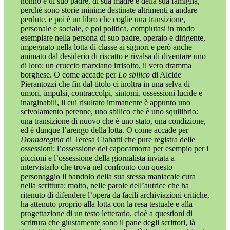
nonno e di suo padre, di sua madre e della sua famiglia,
perché sono storie minime destinate altrimenti a andare
perdute, e poi è un libro che coglie una transizione,
personale e sociale, e poi politica, compiutasi in modo
esemplare nella persona di suo padre, operaio e dirigente,
impegnato nella lotta di classe ai signori e però anche
animato dal desiderio di riscatto e rivalsa di diventare uno
di loro: un cruccio marxiano irrisolto, il vero dramma
borghese. O come accade per
Lo sbilico
di Alcide
Pierantozzi che fin dal titolo ci inoltra in una selva di
umori, impulsi, contraccolpi, sintomi, ossessioni lucide e
inarginabili, il cui risultato immanente è appunto uno
scivolamento perenne, uno sbilico che è uno squilibrio:
una transizione di nuovo che è uno stato, una condizione,
ed è dunque l’arengo della lotta. O come accade per
Donnaregina
di Teresa Ciabatti che pure registra delle
ossessioni: l’ossessione del capocamorra per esempio per i
piccioni e l’ossessione della giornalista inviata a
intervistarlo che trova nel confronto con questo
personaggio il bandolo della sua stessa maniacale cura
nella scrittura: molto, nelle parole dell’autrice che ha
ritenuto di difendere l’opera da facili archiviazioni critiche,
ha attenuto proprio alla lotta con la resa testuale e alla
progettazione di un testo letterario, cioè a questioni di
scrittura che giustamente sono il pane degli scrittori, là