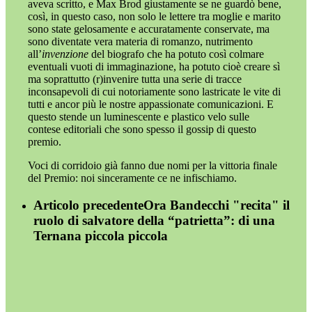
aveva scritto, e Max Brod giustamente se ne guardò bene,
così, in questo caso, non solo le lettere tra moglie e marito
sono state gelosamente e accuratamente conservate, ma
sono diventate vera materia di romanzo, nutrimento
all’
invenzione
del biografo che ha potuto così colmare
eventuali vuoti di immaginazione, ha potuto cioè creare sì
ma soprattutto (r)invenire tutta una serie di tracce
inconsapevoli di cui notoriamente sono lastricate le vite di
tutti e ancor più le nostre appassionate comunicazioni. E
questo stende un luminescente e plastico velo sulle
contese editoriali che sono spesso il gossip di questo
premio.
Voci di corridoio già fanno due nomi per la vittoria finale
del Premio: noi sinceramente ce ne infischiamo.
Articolo precedente
Ora Bandecchi "recita" il
ruolo di salvatore della “patrietta”: di una
Ternana piccola piccola