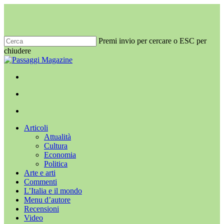
Salta
al
contenuto
principale
Premi invio per cercare o ESC per
chiudere
Chiudi
ricerca
x-
facebook
youtube
instagram
twitter
cerca
Menu
Menu
cerca
Menu
Articoli
Attualità
Cultura
Economia
Politica
Arte e arti
Commenti
L’Italia e il mondo
Menu d’autore
Recensioni
Video