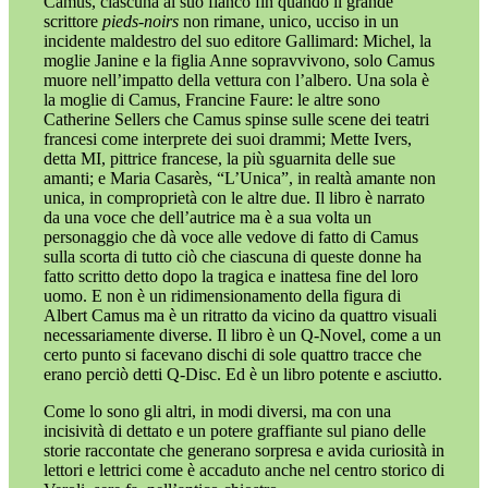
Camus, ciascuna al suo fianco fin quando il grande
scrittore
pieds-noirs
non rimane, unico, ucciso in un
incidente maldestro del suo editore Gallimard: Michel, la
moglie Janine e la figlia Anne sopravvivono, solo Camus
muore nell’impatto della vettura con l’albero. Una sola è
la moglie di Camus, Francine Faure: le altre sono
Catherine Sellers che Camus spinse sulle scene dei teatri
francesi come interprete dei suoi drammi; Mette Ivers,
detta MI, pittrice francese, la più sguarnita delle sue
amanti; e Maria Casarès, “L’Unica”, in realtà amante non
unica, in comproprietà con le altre due. Il libro è narrato
da una voce che dell’autrice ma è a sua volta un
personaggio che dà voce alle vedove di fatto di Camus
sulla scorta di tutto ciò che ciascuna di queste donne ha
fatto scritto detto dopo la tragica e inattesa fine del loro
uomo. E non è un ridimensionamento della figura di
Albert Camus ma è un ritratto da vicino da quattro visuali
necessariamente diverse. Il libro è un Q-Novel, come a un
certo punto si facevano dischi di sole quattro tracce che
erano perciò detti Q-Disc. Ed è un libro potente e asciutto.
Come lo sono gli altri, in modi diversi, ma con una
incisività di dettato e un potere graffiante sul piano delle
storie raccontate che generano sorpresa e avida curiosità in
lettori e lettrici come è accaduto anche nel centro storico di