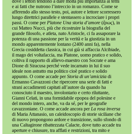
dove i lettori tendono a dare molta più importanza ai temi
e ai fatti che nutrono l’intreccio in un romanzo. Come se
afferendo allo stesso testo, poi, autore e lettore scorressero
lungo direttrici parallele e stentassero a incrociare i propri
passi. O come per
Platone Una storia d’amore
(
ἔρως
), in
cui Matteo Nucci, più che ricostruire la biografia del
grande filosofo, e atleta, nato Aristocle, ci fa assaporare la
potenza di una passione per la verità e la giustizia in un
mondo apparentemente lontano (2400 anni fa), nella
Grecia cosiddetta classica, in cui già si affaccia Alcibiade,
il mago dei voltafaccia, ma Platone, uomo pratico e solido,
coltiva il rapporto di allievo-maestro con Socrate e ama
Dione di Siracusa perché vede incarnato in lui il suo
ideale non astratto ma politico cioè pratico e solido
appunto. O come accade per
Storia di un’amicizia
di
Ermanno Cavazzoni che ripercorre una serie di fatti e
strani accadimenti capitati all’autore da quando ha
conosciuto il maestro, involontario e certo riluttante,
Gianni Celati, in una formidabile epopea del polesine e
del mondo intero, anche, va da sé, per le geografie
cavazzoniane. O come accade ancora per
La rosa inversa
di Maria Attanasio, un caleidoscopio di storie siciliane che
di nuovo propongono ardore e transizione, sullo sfondo di
una Caltagirone ribattezzata Calacte, dove tutto accade tra
aperture e chiusure, tra afflati e restrizioni, tra mito e