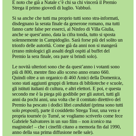
È noto che già a Natale c’è chi sa chi vincerà il Premio
Strega il primo giovedì di luglio. Vabbuó.
Si sa anche che tutti ma proprio tutti sono stra-informati,
disdegnano la serata finale da generone romano, ma tutti
fanno carte false per esserci, al Ninfeo di Villa Giulia,
anche se quest’anno, data la cifra tonda, tutto si sposta
solennemente in Campidoglio. Sarà forse più del solito un
trionfo delle autorità. Come già da anni non si mangerà
(erano mitologici gli assalti degli ospiti al buffet del
Premio la sera finale, ora pare si brindi solo).
Le novità ulteriori sono che da quest’anno i votanti sono
più di 800, mentre fino allo scorso anno erano 660.
Quindi oltre a un organico di 460 Amici della Domenica,
sono stati aggiunti gruppi di lettura di biblioteche e scuole,
gli istituti italiani di cultura, e altri elettori. E poi, e questa
secondo me è la piega più godibile per gli autori, tutti gli
anni da pochi anni, una volta che il comitato direttivo del
Premio ha pescato i dodici libri
candidati
(prima sono tutti
solo
proposti
), parte il cosiddetto Strega Tour, una vera e
propria tournée (o Turné, se vogliamo scriverlo come fece
Gabriele Salvatores in un suo film – non
iconico
ma
magistrale! – che i cinefili citano a memoria fin dal 1990,
anno della sua prima diffusione nelle sale).