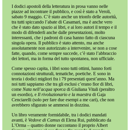
I dodici apostoli della letteratura in prosa vanno nelle
piazze ad incontrare il pubblico, e così è stato a Veroli,
sabato 9 maggio. C’è stato anche un trionfo delle autorità,
tra tutti spiccando l’abate di Casamari, ma è anche vero
che è stato dato spazio ai libri, e ai loro autori il tempo e il
modo di difenderli anche dalle presentazioni, molto
interessanti, che i padroni di casa hanno fatto di ciascuna
singola opera. Il pubblico è stato attento, ma anche
assolutamente non autorizzato a intervenire, se non a cose
fatte, quando, come sempre succede, c’è stato l’abbraccio
dei lettori, ma in forma del tutto spontanea, non ufficiale.
Come spesso capita, i libri sono tutti ottimi, hanno forti
connotazioni strutturali, tematiche, poetiche. E sono in
teoria i dodici migliori fra i 79 presentati quest’anno. Ma
noi tutti sappiamo che tra gli esclusi c’erano fior di libri,
come
Nata nell’acqua sporca
di Giuliana Vitali (peraltro
un esordio), e
Il rivoluzionario e la maestra
di Gaja
Cenciarelli (solo per fare due esempi a me cari), che non
avrebbero sfigurato se ammessi in dozzina.
Un libro veramente formidabile, tra i dodici mandati
avanti, è
Vedove di Camus
di Elena Rui, pubblicato da
L’Orma – quattro donne raccontano il proprio Albert