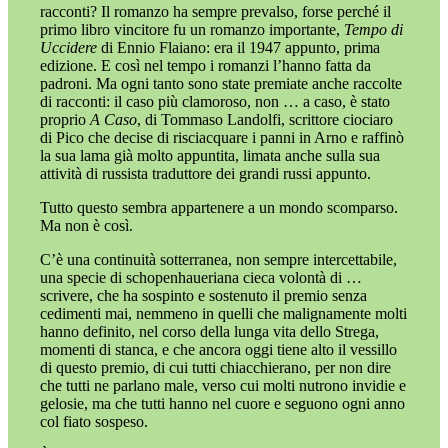
racconti? Il romanzo ha sempre prevalso, forse perché il
primo libro vincitore fu un romanzo importante,
Tempo di
Uccidere
di Ennio Flaiano: era il 1947 appunto, prima
edizione. E così nel tempo i romanzi l’hanno fatta da
padroni. Ma ogni tanto sono state premiate anche raccolte
di racconti: il caso più clamoroso, non … a caso, è stato
proprio
A Caso
, di Tommaso Landolfi, scrittore ciociaro
di Pico che decise di risciacquare i panni in Arno e raffinò
la sua lama già molto appuntita, limata anche sulla sua
attività di russista traduttore dei grandi russi appunto.
Tutto questo sembra appartenere a un mondo scomparso.
Ma non è così.
C’è una continuità sotterranea, non sempre intercettabile,
una specie di schopenhaueriana cieca volontà di …
scrivere, che ha sospinto e sostenuto il premio senza
cedimenti mai, nemmeno in quelli che malignamente molti
hanno definito, nel corso della lunga vita dello Strega,
momenti di stanca, e che ancora oggi tiene alto il vessillo
di questo premio, di cui tutti chiacchierano, per non dire
che tutti ne parlano male, verso cui molti nutrono invidie e
gelosie, ma che tutti hanno nel cuore e seguono ogni anno
col fiato sospeso.