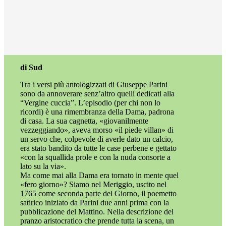
di Sud
Tra i versi più antologizzati di Giuseppe Parini
sono da annoverare senz’altro quelli dedicati alla
“Vergine cuccia”. L’episodio (per chi non lo
ricordi) è una rimembranza della Dama, padrona
di casa. La sua cagnetta, «giovanilmente
vezzeggiando», aveva morso «il piede villan» di
un servo che, colpevole di averle dato un calcio,
era stato bandito da tutte le case perbene e gettato
«con la squallida prole e con la nuda consorte a
lato su la via».
Ma come mai alla Dama era tornato in mente quel
«fero giorno»? Siamo nel Meriggio, uscito nel
1765 come seconda parte del Giorno, il poemetto
satirico iniziato da Parini due anni prima con la
pubblicazione del Mattino. Nella descrizione del
pranzo aristocratico che prende tutta la scena, un