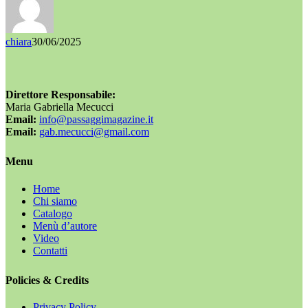
chiara
30/06/2025
Direttore Responsabile:
Maria Gabriella Mecucci
Email:
info@passaggimagazine.it
Email:
gab.mecucci@gmail.com
Menu
Home
Chi siamo
Catalogo
Menù d’autore
Video
Contatti
Policies & Credits
Privacy Policy