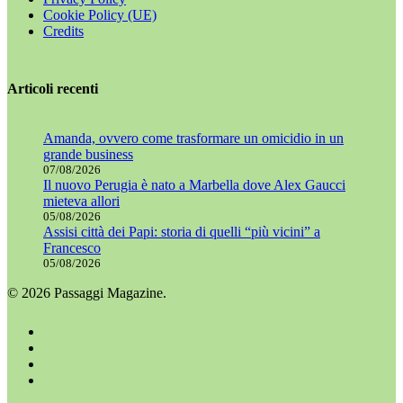
Cookie Policy (UE)
Credits
Articoli recenti
Amanda, ovvero come trasformare un omicidio in un
grande business
07/08/2026
Il nuovo Perugia è nato a Marbella dove Alex Gaucci
mieteva allori
05/08/2026
Assisi città dei Papi: storia di quelli “più vicini” a
Francesco
05/08/2026
© 2026 Passaggi Magazine.
x-
twitter
facebook
youtube
instagram