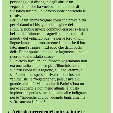
personaggio si distingue dagli altri: è un
vegetariano, che ha «nel bel mondo onor di
filosofico talento», e «ozioso siede aborrendo le
carni».
Per lui è un’anima volgare colui che prova pietà
per «i danni o i bisogni o le piaghe» dei suoi
simili. È nobile invece commuoversi per i «teneri
belati» dell’«innocente agnella», per i «pietosi
mugiti» del «placido bue», e per le loro «molli
lingue lambenti tortuosamente la man che il loro
fato, aimè! stringea». Ed ecco che dagli occhi
della Dama spunta una «dolce lagrimetta», con il
ricordo «del misfatto atroce».
Il «pietoso favellar» del filosofo vegetariano non
era una rarità a quei tempi. L’Illuminismo, con le
sue riflessioni sulla ragione, sulla tolleranza, e
sull’anima, era spesso arrivato a conclusioni
“animaliste” e “vegetariane”, persuasive e di
grande attualità. Ma la satira di Parini sfiora un
nervo scoperto e non meno attuale: è giusto
impietosirsi per la sorte degli animali e indignarsi
per le “fabbriche di cibo” quando tanta umanità
soffre ancora la fame?
Articolo precedente
Umbria, tutte le