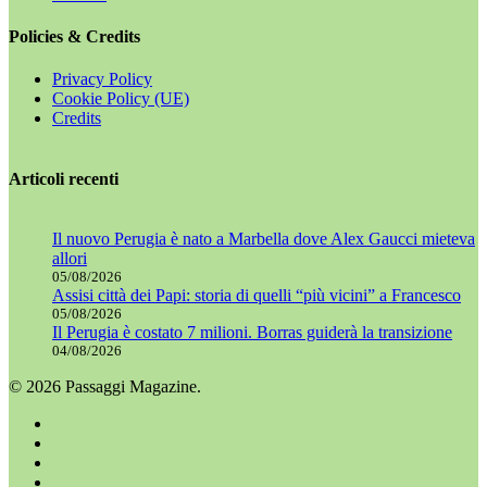
Policies & Credits
Privacy Policy
Cookie Policy (UE)
Credits
Articoli recenti
Il nuovo Perugia è nato a Marbella dove Alex Gaucci mieteva
allori
05/08/2026
Assisi città dei Papi: storia di quelli “più vicini” a Francesco
05/08/2026
Il Perugia è costato 7 milioni. Borras guiderà la transizione
04/08/2026
© 2026 Passaggi Magazine.
x-
twitter
facebook
youtube
instagram