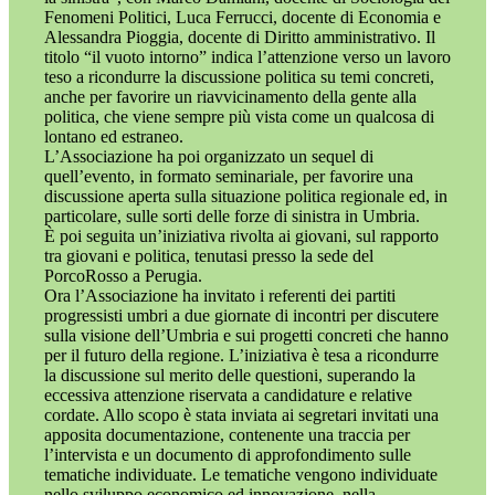
Fenomeni Politici, Luca Ferrucci, docente di Economia e
Alessandra Pioggia, docente di Diritto amministrativo. Il
titolo “il vuoto intorno” indica l’attenzione verso un lavoro
teso a ricondurre la discussione politica su temi concreti,
anche per favorire un riavvicinamento della gente alla
politica, che viene sempre più vista come un qualcosa di
lontano ed estraneo.
L’Associazione ha poi organizzato un sequel di
quell’evento, in formato seminariale, per favorire una
discussione aperta sulla situazione politica regionale ed, in
particolare, sulle sorti delle forze di sinistra in Umbria.
È poi seguita un’iniziativa rivolta ai giovani, sul rapporto
tra giovani e politica, tenutasi presso la sede del
PorcoRosso a Perugia.
Ora l’Associazione ha invitato i referenti dei partiti
progressisti umbri a due giornate di incontri per discutere
sulla visione dell’Umbria e sui progetti concreti che hanno
per il futuro della regione. L’iniziativa è tesa a ricondurre
la discussione sul merito delle questioni, superando la
eccessiva attenzione riservata a candidature e relative
cordate. Allo scopo è stata inviata ai segretari invitati una
apposita documentazione, contenente una traccia per
l’intervista e un documento di approfondimento sulle
tematiche individuate. Le tematiche vengono individuate
nello sviluppo economico ed innovazione, nella