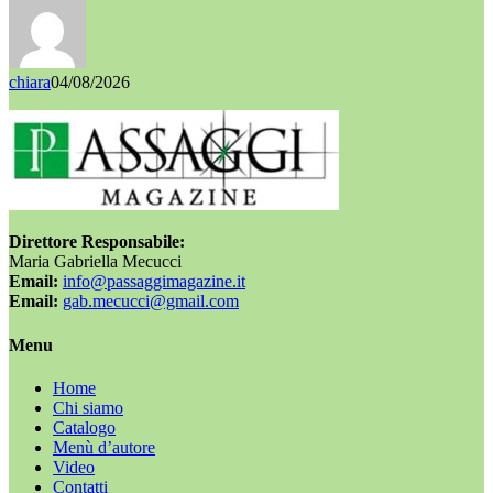
chiara
04/08/2026
Direttore Responsabile:
Maria Gabriella Mecucci
Email:
info@passaggimagazine.it
Email:
gab.mecucci@gmail.com
Menu
Home
Chi siamo
Catalogo
Menù d’autore
Video
Contatti