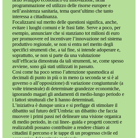
programmazione ed utilizzo delle risorse europee e
nell’assistenza sanitaria, tema quest’ultimo che tanto
interessa a cittadinanza.
Focalizzarsi sul merito delle questioni significa, anche,
evitare i luoghi comuni e le frasi fatte. Serve a poco, per
esempio, annunciare che si stanziano tot milioni di euro
per promuovere ed incentivare l’innovazione nel sistema
produttivo regionale, se non si entra nel merito degli
specifici strumenti che, a tal fine, si intende adoperare e,
soprattutto, se non si parte da una valutazione
sull’efficacia dimostrata da tali strumenti, se, come spesso
avviene, sono già stati utilizzati in passato.
Cosi come ha poco senso l’attenzione spasmodica ai
decimali di punto in più o in meno (a seconda se si è al
governo o all’opposizione) di variazione congiunturale (a
volte trimestrale) di determinate grandezze economiche,
ignorando magari gli andamenti di medio-lungo periodo e
i fattori strutturali che li hanno determinati.
L’iniziativa è dunque unica e si prefigge di stimolare il
dibattito sul futuro dell’Umbria: un dibattito che faccia
muovere i primi passi nel delineare una visione organica
di medio periodo, in cui linee- guida e progetti concreti e
realizzabili possano contribuire a rendere chiaro ai
cittadini il percorso e le tappe di un progresso civile ed