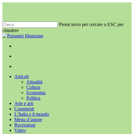
Salta
al
contenuto
principale
Premi invio per cercare o ESC per
chiudere
Chiudi
ricerca
x-
facebook
youtube
instagram
twitter
cerca
Menu
Menu
cerca
Menu
Articoli
Attualità
Cultura
Economia
Politica
Arte e arti
Commenti
L’Italia e il mondo
Menu d’autore
Recensioni
Video