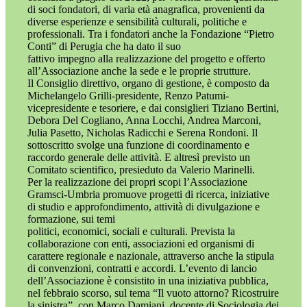
di soci fondatori, di varia età anagrafica, provenienti da
diverse esperienze e sensibilità culturali, politiche e
professionali. Tra i fondatori anche la Fondazione “Pietro
Conti” di Perugia che ha dato il suo
fattivo impegno alla realizzazione del progetto e offerto
all’Associazione anche la sede e le proprie strutture.
Il Consiglio direttivo, organo di gestione, è composto da
Michelangelo Grilli-presidente, Renzo Patumi-
vicepresidente e tesoriere, e dai consiglieri Tiziano Bertini,
Debora Del Cogliano, Anna Locchi, Andrea Marconi,
Julia Pasetto, Nicholas Radicchi e Serena Rondoni. Il
sottoscritto svolge una funzione di coordinamento e
raccordo generale delle attività. E altresì previsto un
Comitato scientifico, presieduto da Valerio Marinelli.
Per la realizzazione dei propri scopi l’Associazione
Gramsci-Umbria promuove progetti di ricerca, iniziative
di studio e approfondimento, attività di divulgazione e
formazione, sui temi
politici, economici, sociali e culturali. Prevista la
collaborazione con enti, associazioni ed organismi di
carattere regionale e nazionale, attraverso anche la stipula
di convenzioni, contratti e accordi. L’evento di lancio
dell’Associazione è consistito in una iniziativa pubblica,
nel febbraio scorso, sul tema “Il vuoto attorno? Ricostruire
la sinistra”, con Marco Damiani, docente di Sociologia dei