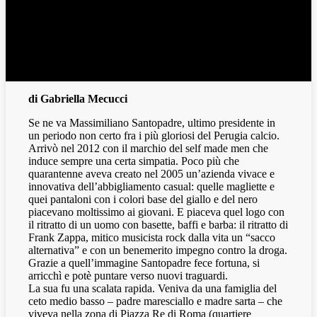
di Gabriella Mecucci
Se ne va Massimiliano Santopadre, ultimo presidente in
un periodo non certo fra i più gloriosi del Perugia calcio.
Arrivò nel 2012 con il marchio del self made men che
induce sempre una certa simpatia. Poco più che
quarantenne aveva creato nel 2005 un’azienda vivace e
innovativa dell’abbigliamento casual: quelle magliette e
quei pantaloni con i colori base del giallo e del nero
piacevano moltissimo ai giovani. E piaceva quel logo con
il ritratto di un uomo con basette, baffi e barba: il ritratto di
Frank Zappa, mitico musicista rock dalla vita un “sacco
alternativa” e con un benemerito impegno contro la droga.
Grazie a quell’immagine Santopadre fece fortuna, si
arricchì e potè puntare verso nuovi traguardi.
La sua fu una scalata rapida. Veniva da una famiglia del
ceto medio basso – padre maresciallo e madre sarta – che
viveva nella zona di Piazza Re di Roma (quartiere