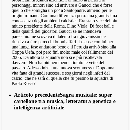
personaggi minori sino ad arrivare a Gaucci che è forse
quello che somiglia un po’ a Santopadre, almeno per le
origini romane. Con una differenza però: una grandissima
conoscenza degli ambienti calcistici. Era stato vice del più
mitico presidente della Roma, Dino Viola. Di foot ball e
della qualità dei giocatori Gaucci se ne intendeva
parecchio: ne scovava di talento fra i giovanissimi e
riusciva a fare parecchi buoni affari. Le cose con lui per
una lunga fase andarono bene e il Perugia arrivò sino alla
Coppa Uefa, poi però finì molto male col fallimento del
2005. Da allora la squadra non si è più risollevata
davvero. Non ha più nemmeno sfiorato le vette del
passato. Adesso inizia una nuova scommessa. Dopo una
vita fatta di grandi successi e soggiorni negli inferi del
calcio, che ne sarà di quella che fu persino la squadra di
Paolo Rossi?
Articolo precedente
Sagra musicale: super
cartellone tra musica, letteratura genetica e
intelligenza artificiale