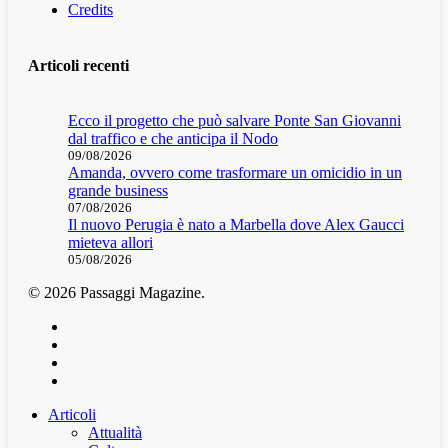
Credits
Articoli recenti
Ecco il progetto che può salvare Ponte San Giovanni
dal traffico e che anticipa il Nodo
09/08/2026
Amanda, ovvero come trasformare un omicidio in un
grande business
07/08/2026
Il nuovo Perugia è nato a Marbella dove Alex Gaucci
mieteva allori
05/08/2026
© 2026 Passaggi Magazine.
x-
twitter
facebook
youtube
instagram
Articoli
Attualità