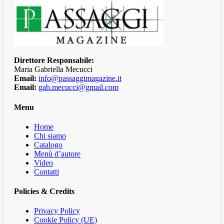
Direttore Responsabile:
Maria Gabriella Mecucci
Email:
info@passaggimagazine.it
Email:
gab.mecucci@gmail.com
Menu
Home
Chi siamo
Catalogo
Menù d’autore
Video
Contatti
Policies & Credits
Privacy Policy
Cookie Policy (UE)