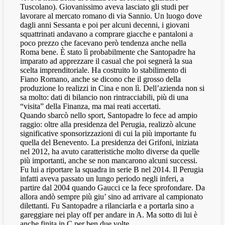
Tuscolano). Giovanissimo aveva lasciato gli studi per
lavorare al mercato romano di via Sannio. Un luogo dove
dagli anni Sessanta e poi per alcuni decenni, i giovani
squattrinati andavano a comprare giacche e pantaloni a
poco prezzo che facevano però tendenza anche nella
Roma bene. È stato lì probabilmente che Santopadre ha
imparato ad apprezzare il casual che poi segnerà la sua
scelta imprenditoriale. Ha costruito lo stabilimento di
Fiano Romano, anche se dicono che il grosso della
produzione lo realizzi in Cina e non lì. Dell’azienda non si
sa molto: dati di bilancio non rintracciabili, più di una
“visita” della Finanza, ma mai reati accertati.
Quando sbarcò nello sport, Santopadre lo fece ad ampio
raggio: oltre alla presidenza del Perugia, realizzò alcune
significative sponsorizzazioni di cui la più importante fu
quella del Benevento. La presidenza dei Grifoni, iniziata
nel 2012, ha avuto caratteristiche molto diverse da quelle
più importanti, anche se non mancarono alcuni successi.
Fu lui a riportare la squadra in serie B nel 2014. Il Perugia
infatti aveva passato un lungo periodo negli inferi, a
partire dal 2004 quando Gaucci ce la fece sprofondare. Da
allora andò sempre più giu’ sino ad arrivare al campionato
dilettanti. Fu Santopadre a rilanciarla e a portarla sino a
gareggiare nei play off per andare in A. Ma sotto di lui è
anche finita in C per ben due volte.