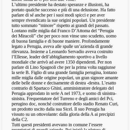
L’ultimo presidente ha destato speranze e illusioni, ha
portato qualche successo e più di una delusione. Ha fatto
parlare di sé anche per i suoi modi spicci e per aver
sempre rivendicato la sue origini popolari. Un presidente
tutto sommato “minore” rispetto ai grandi del passato.
Lontano mille miglia dal Franco D’Attoma del “Perugia
dei Miracoli” che per poco non vinse uno scudetto, uomo
di buona famiglia e di buone maniere. Profondamente
legato a Perugia, aveva alle spalle un’azienda di grande
rilevanza. Insieme a Leonardo Servadio aveva costruito
l’Ellesse, leader dell’abbigliamento sportivo a livello
mondiale che arrivò ad avere 1350 dipendenti. Per non
parlare di Lino Spagnoli che per la prima volta raggiunse
la serie B. Figlio di una grande famiglia perugina, lontano
mille miglia dalle origine popolari, un gran signore amante
delle belle donne e decisamente di destra -destra. L’esatto
contrario di Spartaco Ghini, amministratore delegato del
Perugia approdato in serie A nel 1973, e uomo di sinistra-
sinistra. Frequentatore del Turreno e degli amici del Pci,
perugino doc, nonché costruttore dello stadio Renato Curi,
un prodotto uscito dalla sua Sicel. Il suo Perugia ha
vissuto su un ottovolante: dalla gloria della A ai precipizi
della C2.
Tutti questi presidenti avevano in comune l’essere
proprietari di grandi aziende. Poi iniziò la pletora di