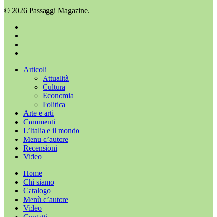
© 2026 Passaggi Magazine.
x-
twitter
facebook
youtube
instagram
Chiudi
Articoli
menu
Attualità
Cultura
Economia
Politica
Arte e arti
Commenti
L’Italia e il mondo
Menu d’autore
Recensioni
Video
Home
Chi siamo
Catalogo
Menù d’autore
Video
Contatti