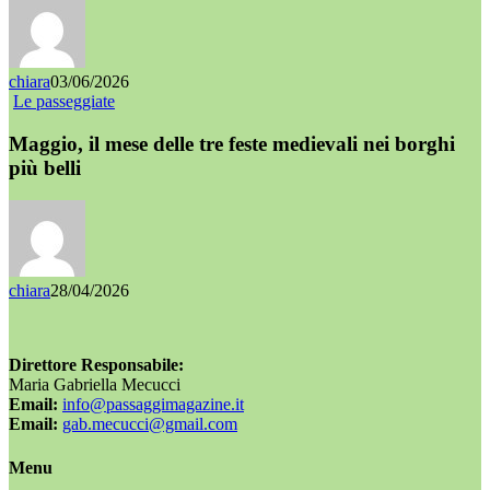
chiara
03/06/2026
Le passeggiate
Maggio, il mese delle tre feste medievali nei borghi
più belli
chiara
28/04/2026
Direttore Responsabile:
Maria Gabriella Mecucci
Email:
info@passaggimagazine.it
Email:
gab.mecucci@gmail.com
Menu