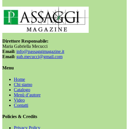
Direttore Responsabile:
Maria Gabriella Mecucci
Email:
info@passaggimagazine.it
Email:
gab.mecucci@gmail.com
Menu
Home
Chi siamo
Catalogo
Menù d’autore
Video
Contatti
Policies & Credits
Privacy Policy