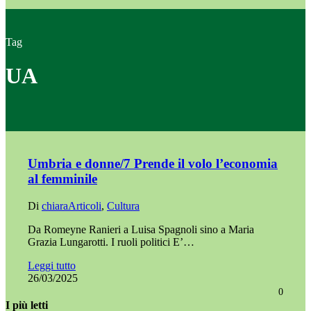
Tag
UA
Umbria e donne/7 Prende il volo l’economia
al femminile
Di
chiara
Articoli
,
Cultura
Da Romeyne Ranieri a Luisa Spagnoli sino a Maria
Grazia Lungarotti. I ruoli politici E’…
Leggi tutto
26/03/2025
0
I più letti