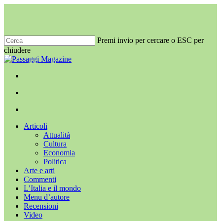
Salta
al
contenuto
principale
Premi invio per cercare o ESC per
chiudere
Chiudi
ricerca
x-
facebook
youtube
instagram
twitter
cerca
Menu
Menu
cerca
Menu
Articoli
Attualità
Cultura
Economia
Politica
Arte e arti
Commenti
L’Italia e il mondo
Menu d’autore
Recensioni
Video