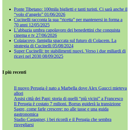
Ponte Tibetano: 100mila biglietti e tanti turisti. Ci sarà anche il
“volo d’angelo”
01/06/2026
Cucinelli racconta la sua “ricetta” per mantenersi in forma a
70 anni
12/05/2025
L’abbazia umbra capolavoro dei benedettini che conquista
cinema e tv
27/06/2026
Colaiacovo, famiglia spaccata sul futuro di Colacem. La
strategia di Cucinelli
05/08/2024
Super Cucinelli: tre stabilimenti nuovi. Verso i due miliardi di
ricavi nel 2030
08/09/2025
I più recenti
Il nuovo Perugia è nato a Marbella dove Alex Gaucci mieteva
allori
Assisi città dei Papi: storia di quelli “più vicini” a Francesco
Il Perugia è costato 7 milioni. Borras guiderà la transizione
Sagre, come farle crescere: no alle tasse e una guida
gastronomica
Stadio Castagner, i bei ricordi e il Perugia che sembra
risvegliarsi