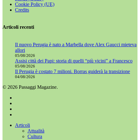
Cookie Policy (UE)
Credits
Articoli recenti
Il nuovo Perugia è nato a Marbella dove Alex Gaucci mieteva
allori
05/08/2026
Assisi città dei Papi: storia di quelli “più vicini” a Francesco
05/08/2026
Il Perugia è costato 7 milioni. Borras guiderà la transizione
04/08/2026
© 2026 Passaggi Magazine.
x-
twitter
facebook
youtube
instagram
Chiudi
Articoli
menu
Attualità
Cultura