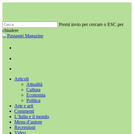
Salta
al
contenuto
principale
Premi invio per cercare o ESC per
chiudere
Chiudi
ricerca
x-
facebook
youtube
instagram
twitter
cerca
Menu
Menu
cerca
Menu
Articoli
Attualità
Cultura
Economia
Politica
Arte e arti
Commenti
L’Italia e il mondo
Menu d’autore
Recensioni
Video