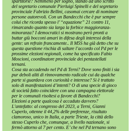
spartitorie? Nemmeno per sogno, stando ad uno scritto
del segretario comunale Pierluigi Spinelli e del segretario
provinciale Fabrizio Bellini, casomai cercare di nominare
persone autorevoli. Con un Bandecchi che è pur sempre
colui che ricorda spesso l’ “equazione” 21 contro 11,
rimarcando quanto sia larga la forbice maggioranza-
minoranza? I democratici si mostrano però pronti a
buttar giù bocconi amari in difesa degli interessi della
gente: un refrain francamente.. Il M5S ha già detto che su
questa questione rischia di saltare l’accordo col Pd per le
prossime elezioni regionali, come ha specificato Fabio
Moscioni, coordinatore provinciale dei pentastellati
ternani.
Cosa sta accadendo nel Pd di Terni? Dove sono finiti i sia
pur deboli aliti di rinnovamento radicale cui da qualche
parte si guardava con curiosità e interesse? Si è trattato
solo di manifestazioni d’intenti? O di una specie di gioco
di società fatto coincidere con una campagna elettorale
per le comunali risoltesi a favore di Bandecchi?
Elezioni a parte qualcosa è accaduto davvero?
L’antefatto: al congresso del 2023, a Terni, Gianni
Cuperlo, ottenne il 44,2% delle preferenze, risultato
clamoroso, unico in Italia, a parte Trieste, la città dello
stesso Cuperlo che, comunque, a livello nazionale, si
fermò attorno al 7 per cento. E’ che nel Pd ternano sono