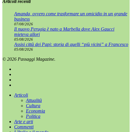
Articoli recenti
Amanda, ovvero come trasformare un omicidio in un grande
business
07/08/2026
Il nuovo Perugia è nato a Marbella dove Alex Gaucci
mieteva allori
05/08/2026
Assisi città dei Papi: storia di quelli “più vicini” a Francesco
05/08/2026
© 2026 Passaggi Magazine.
x-
twitter
facebook
youtube
instagram
Chiudi
Articoli
menu
Attualità
Cultura
Economia
Politica
Arte e arti
Commenti