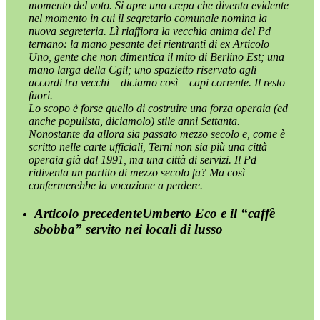
momento del voto. Si apre una crepa che diventa evidente
nel momento in cui il segretario comunale nomina la
nuova segreteria. Lì riaffiora la vecchia anima del Pd
ternano: la mano pesante dei rientranti di ex Articolo
Uno, gente che non dimentica il mito di Berlino Est; una
mano larga della Cgil; uno spazietto riservato agli
accordi tra vecchi – diciamo così – capi corrente. Il resto
fuori.
Lo scopo è forse quello di costruire una forza operaia (ed
anche populista, diciamolo) stile anni Settanta.
Nonostante da allora sia passato mezzo secolo e, come è
scritto nelle carte ufficiali, Terni non sia più una città
operaia già dal 1991, ma una città di servizi. Il Pd
ridiventa un partito di mezzo secolo fa? Ma così
confermerebbe la vocazione a perdere.
Articolo precedente
Umberto Eco e il “caffè
sbobba” servito nei locali di lusso