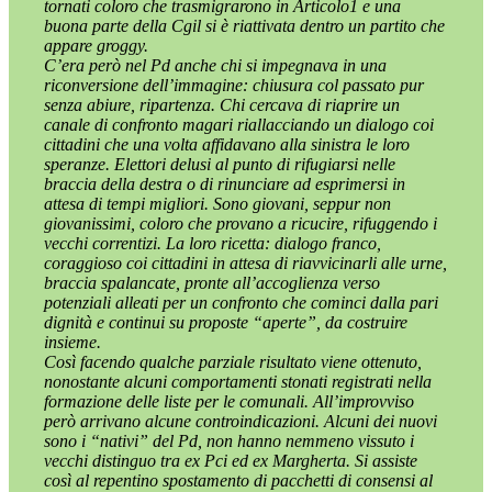
tornati coloro che trasmigrarono in Articolo1 e una
buona parte della Cgil si è riattivata dentro un partito che
appare groggy.
C’era però nel Pd anche chi si impegnava in una
riconversione dell’immagine: chiusura col passato pur
senza abiure, ripartenza. Chi cercava di riaprire un
canale di confronto magari riallacciando un dialogo coi
cittadini che una volta affidavano alla sinistra le loro
speranze. Elettori delusi al punto di rifugiarsi nelle
braccia della destra o di rinunciare ad esprimersi in
attesa di tempi migliori. Sono giovani, seppur non
giovanissimi, coloro che provano a ricucire, rifuggendo i
vecchi correntizi. La loro ricetta: dialogo franco,
coraggioso coi cittadini in attesa di riavvicinarli alle urne,
braccia spalancate, pronte all’accoglienza verso
potenziali alleati per un confronto che cominci dalla pari
dignità e continui su proposte “aperte”, da costruire
insieme.
Così facendo qualche parziale risultato viene ottenuto,
nonostante alcuni comportamenti stonati registrati nella
formazione delle liste per le comunali. All’improvviso
però arrivano alcune controindicazioni. Alcuni dei nuovi
sono i “nativi” del Pd, non hanno nemmeno vissuto i
vecchi distinguo tra ex Pci ed ex Margherta. Si assiste
così al repentino spostamento di pacchetti di consensi al