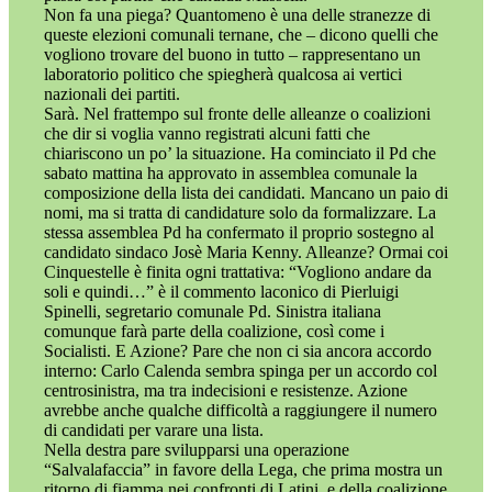
Non fa una piega? Quantomeno è una delle stranezze di
queste elezioni comunali ternane, che – dicono quelli che
vogliono trovare del buono in tutto – rappresentano un
laboratorio politico che spiegherà qualcosa ai vertici
nazionali dei partiti.
Sarà. Nel frattempo sul fronte delle alleanze o coalizioni
che dir si voglia vanno registrati alcuni fatti che
chiariscono un po’ la situazione. Ha cominciato il Pd che
sabato mattina ha approvato in assemblea comunale la
composizione della lista dei candidati. Mancano un paio di
nomi, ma si tratta di candidature solo da formalizzare. La
stessa assemblea Pd ha confermato il proprio sostegno al
candidato sindaco Josè Maria Kenny. Alleanze? Ormai coi
Cinquestelle è finita ogni trattativa: “Vogliono andare da
soli e quindi…” è il commento laconico di Pierluigi
Spinelli, segretario comunale Pd. Sinistra italiana
comunque farà parte della coalizione, così come i
Socialisti. E Azione? Pare che non ci sia ancora accordo
interno: Carlo Calenda sembra spinga per un accordo col
centrosinistra, ma tra indecisioni e resistenze. Azione
avrebbe anche qualche difficoltà a raggiungere il numero
di candidati per varare una lista.
Nella destra pare svilupparsi una operazione
“Salvalafaccia” in favore della Lega, che prima mostra un
ritorno di fiamma nei confronti di Latini, e della coalizione