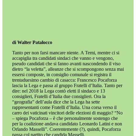
di Walter Patalocco
Tanto per non farsi mancare niente. A Terni, mentre ci si
accapiglia tra candidati sindaci che vanno e vengono,
pseudo candidati che si fanno avanti nascondendo il viso
dietro “la veletta”, alleanze che si scompongono senza mai
essersi composte, in consiglio comunale si registra il
trentaduesimo cambio di casacca: Francesco Pocaforza
lascia la Lega e passa al gruppo Fratelli d’Italia. Tanto per
dire: nel 2018 la Lega contò eletti il sindaco e 13
consiglieri, Fratelli d’Italia due consiglieri. Ora la
“geografia” dell’aula dice che la Lega ha sette
rappresentanti come Fratelli d’Italia. Una corsa verso il
carro dei vaticinati vincitori delle elezioni di maggio? “No
– spiega Pocaforza – è che personalmente sostengo che
per la coalizione andava candidato Leonardo Latini e non
Orlando Masselli”. Coerentemente (?), quindi, Pocaforza
passa col partito che candida Masselli.