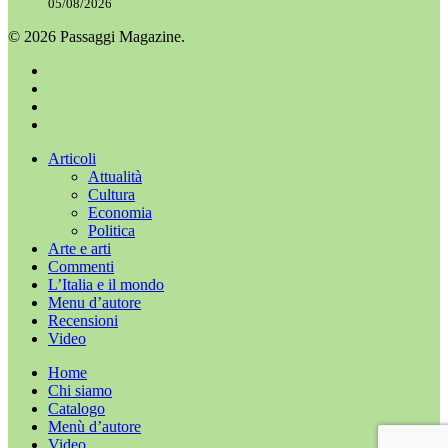
05/08/2026
© 2026 Passaggi Magazine.
x-
twitter
facebook
youtube
instagram
Chiudi
Articoli
menu
Attualità
Cultura
Economia
Politica
Arte e arti
Commenti
L’Italia e il mondo
Menu d’autore
Recensioni
Video
Home
Chi siamo
Catalogo
Menù d’autore
Video