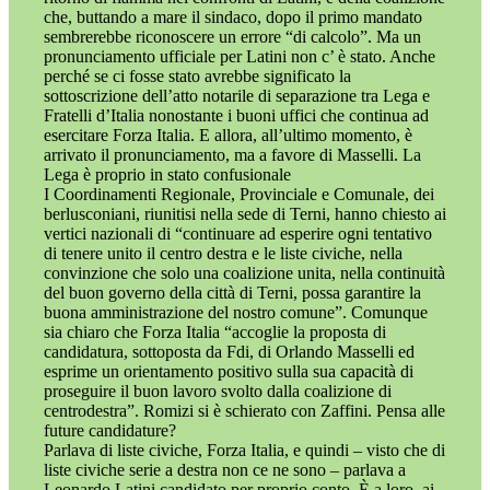
che, buttando a mare il sindaco, dopo il primo mandato
sembrerebbe riconoscere un errore “di calcolo”. Ma un
pronunciamento ufficiale per Latini non c’ è stato. Anche
perché se ci fosse stato avrebbe significato la
sottoscrizione dell’atto notarile di separazione tra Lega e
Fratelli d’Italia nonostante i buoni uffici che continua ad
esercitare Forza Italia. E allora, all’ultimo momento, è
arrivato il pronunciamento, ma a favore di Masselli. La
Lega è proprio in stato confusionale
I Coordinamenti Regionale, Provinciale e Comunale, dei
berlusconiani, riunitisi nella sede di Terni, hanno chiesto ai
vertici nazionali di “continuare ad esperire ogni tentativo
di tenere unito il centro destra e le liste civiche, nella
convinzione che solo una coalizione unita, nella continuità
del buon governo della città di Terni, possa garantire la
buona amministrazione del nostro comune”. Comunque
sia chiaro che Forza Italia “accoglie la proposta di
candidatura, sottoposta da Fdi, di Orlando Masselli ed
esprime un orientamento positivo sulla sua capacità di
proseguire il buon lavoro svolto dalla coalizione di
centrodestra”. Romizi si è schierato con Zaffini. Pensa alle
future candidature?
Parlava di liste civiche, Forza Italia, e quindi – visto che di
liste civiche serie a destra non ce ne sono – parlava a
Leonardo Latini candidato per proprio conto. È a loro, ai