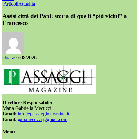
Articoli
Attualità
Assisi città dei Papi: storia di quelli “più vicini” a
Francesco
chiara
05/08/2026
Direttore Responsabile:
Maria Gabriella Mecucci
Email:
info@passaggimagazine.it
Email:
gab.mecucci@gmail.com
Menu