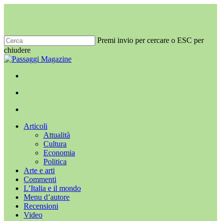
Salta
al
contenuto
principale
Premi invio per cercare o ESC per
chiudere
Chiudi
ricerca
x-
facebook
youtube
instagram
twitter
cerca
Menu
Menu
cerca
Menu
Articoli
Attualità
Cultura
Economia
Politica
Arte e arti
Commenti
L’Italia e il mondo
Menu d’autore
Recensioni
Video